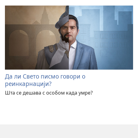
Да ли Свето писмо говори о
реинкарнацији?
Шта се дешава с особом када умре?