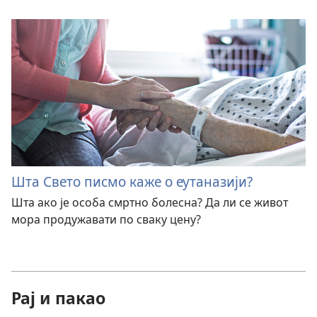
Шта Свето писмо каже о еутаназији?
Шта ако је особа смртно болесна? Да ли се живот
мора продужавати по сваку цену?
Рај и пакао