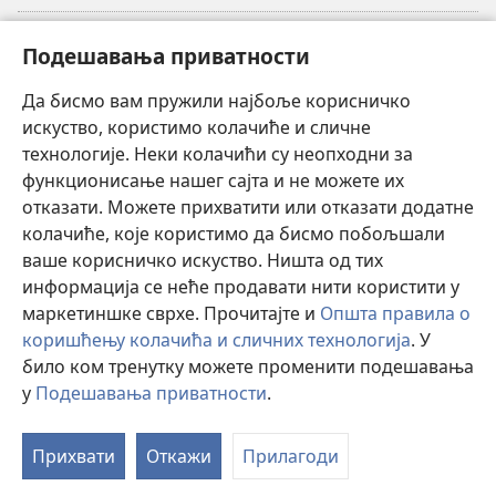
Прилози
(отвара
Подешавања приватности
нови
прозор)
Да бисмо вам пружили најбоље корисничко
ОНЛАЈН БИБЛИОТЕКА Watchtower
(отвара
искуство, користимо колачиће и сличне
нови
®
JW Hub
технологије. Неки колачићи су неопходни за
прозор)
(отвара
функционисање нашег сајта и не можете их
нови
®
JW Library
прозор)
отказати. Можете прихватити или отказати додатне
колачиће, које користимо да бисмо побољшали
®
Watchtower Library
ваше корисничко искуство. Ништа од тих
информација се неће продавати нити користити у
маркетиншке сврхе. Прочитајте и
Општа правила о
коришћењу колачића и сличних технологија
. У
било ком тренутку можете променити подешавања
Copyright
© 2026 Watch Tower Bible and Tract Society of Pennsylvania.
ПРАВИЛА КОРИШЋЕЊА
|
ПРИВАТНОСТ
|
ПОДЕШАВАЊЕ
у
Подешавања приватности
.
ПРИВАТНОСТИ
Прихвати
Откажи
Прилагоди