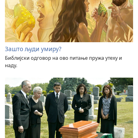
Зашто људи умиру?
Библијски одговор на ово питање пружа утеху и
наду.