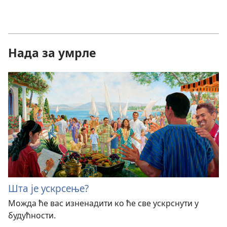
Нада за умрле
Шта је ускрсење?
Можда ће вас изненадити ко ће све ускрснути у
будућности.