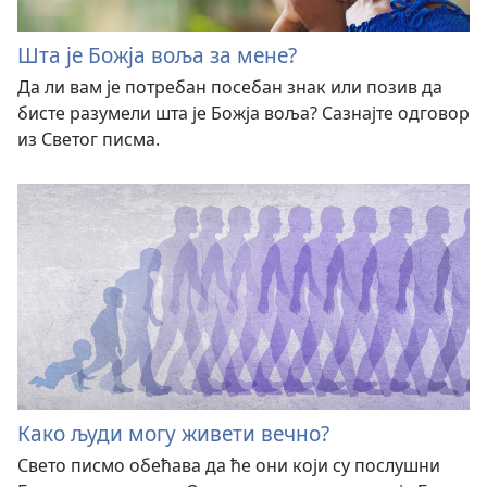
Шта је Божја воља за мене?
Да ли вам је потребан посебан знак или позив да
бисте разумели шта је Божја воља? Сазнајте одговор
из Светог писма.
Како људи могу живети вечно?
Свето писмо обећава да ће они који су послушни