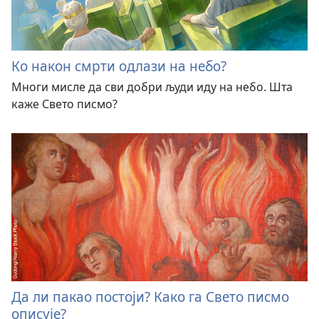
Ко након смрти одлази на небо?
Многи мисле да сви добри људи иду на небо. Шта
каже Свето писмо?
Да ли пакао постоји? Како га Свето писмо
описује?