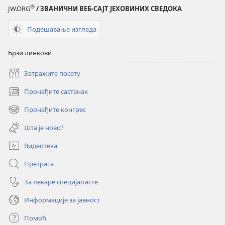
®
JW.ORG
/ ЗВАНИЧНИ ВЕБ-САЈТ ЈЕХОВИНИХ СВЕДОКА
Подешавање изгледа
Брзи линкови
Затражите посету
Пронађите састанак
(отвара
нови
Пронађите конгрес
(отвара
прозор)
нови
Шта је ново?
прозор)
Видеотека
Претрага
За лекаре специјалисте
Информације за јавност
Помоћ