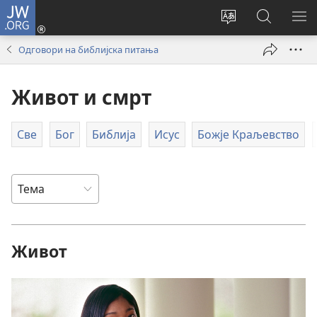
JW.ORG
Пријава
(отвара
Промени
Претрага
ПР
нови
језик
сајта
МЕ
Одговори на библијска питања
прозор)
сајта
JW.ORG
Живот и смрт
Све
Бог
Библија
Исус
Божје Краљевство
Живот