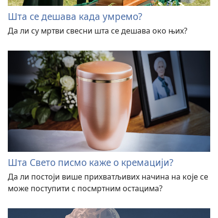
Шта се дешава када умремо?
Да ли су мртви свесни шта се дешава око њих?
Шта Свето писмо каже о кремацији?
Да ли постоји више прихватљивих начина на које се
може поступити с посмртним остацима?