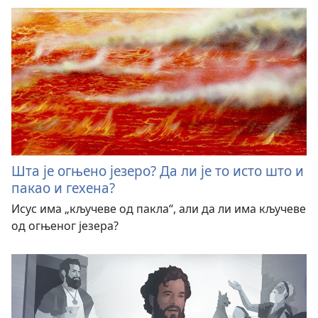
Шта је огњено језеро? Да ли је то исто што и
пакао и гехена?
Исус има „кључеве од пакла“, али да ли има кључеве
од огњеног језера?