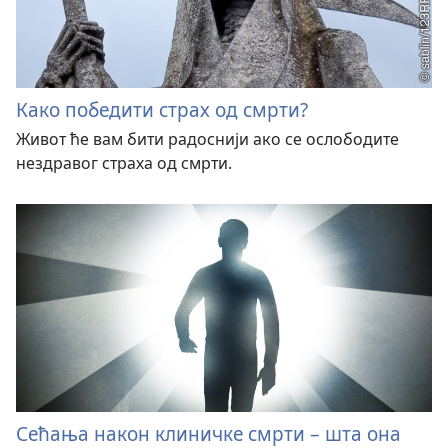
Како победити страх од смрти?
Живот ће вам бити радоснији ако се ослободите
нездравог страха од смрти.
Сећања након клиничке смрти – шта она