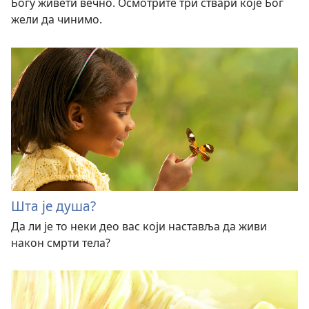
Богу живети вечно. Осмотрите три ствари које Бог
жели да чинимо.
Шта је душа?
Да ли је то неки део вас који наставља да живи
након смрти тела?