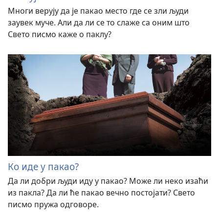
Многи верују да је пакао место где се зли људи
заувек муче. Али да ли се то слаже са оним што
Свето писмо каже о паклу?
Ко иде у пакао?
Да ли добри људи иду у пакао? Може ли неко изаћи
из пакла? Да ли ће пакао вечно постојати? Свето
писмо пружа одговоре.