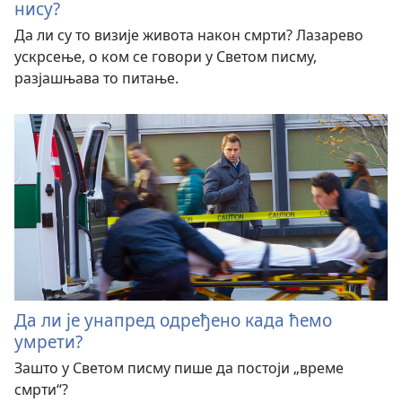
нису?
Да ли су то визије живота након смрти? Лазарево
ускрсење, о ком се говори у Светом писму,
разјашњава то питање.
Да ли је унапред одређено када ћемо
умрети?
Зашто у Светом писму пише да постоји „време
смрти“?