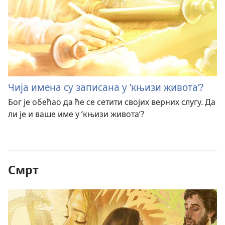
Чија имена су записана у ’књизи живота‘?
Бог је обећао да ће се сетити својих верних слугу. Да
ли је и ваше име у ’књизи живота‘?
Смрт