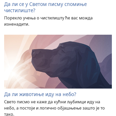
Да ли се у Светом писму спомиње
чистилиште?
Порекло учења о чистилишту ће вас можда
изненадити.
Да ли животиње иду на небо?
Свето писмо не каже да кућни љубимци иду на
небо, а постоји и логично објашњење зашто је то
тако.