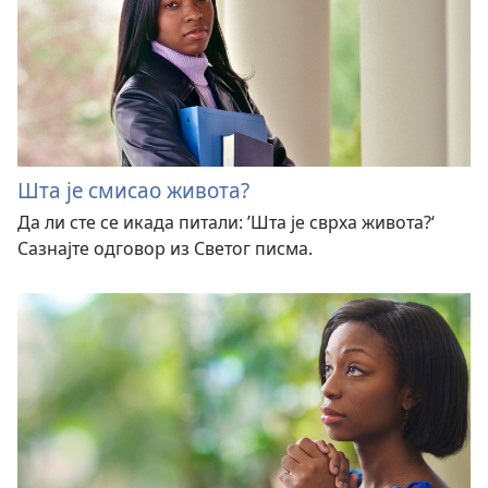
Шта је смисао живота?
Да ли сте се икада питали: ’Шта је сврха живота?‘
Сазнајте одговор из Светог писма.