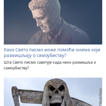
Како Свето писмо може помоћи онима који
размишљају о самоубиству?
Шта Свето писмо саветује када неко размишља о
самоубиству?