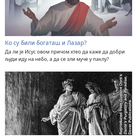
Ко су били богаташ и Лазар?
Да ли је Исус овом причом хтео да каже да добри
људи иду на небо, а да се зли муче у паклу?