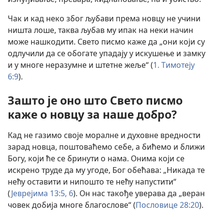
Чак и кад неко због љубави према новцу не учини
ништа лоше, таква љубав му ипак на неки начин
може нашкодити. Свето писмо каже да „они који су
одлучили да се обогате упадају у искушење и замку
и у многе неразумне и штетне жеље“ (
1. Тимотеју
6:9
).
Зашто је оно што Свето писмо
каже о новцу за наше добро?
Кад не газимо своје моралне и духовне вредности
зарад новца, поштоваћемо себе, а бићемо и ближи
Богу, који ће се бринути о нама. Онима који се
искрено труде да му угоде, Бог обећава: „Никада те
нећу оставити и нипошто те нећу напустити“
(
Јеврејима 13:5, 6
). Он нас такође уверава да „веран
човек добија многе благослове“ (
Пословице 28:20
).