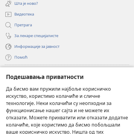
нови
Шта је ново?
прозор)
Видеотека
Претрага
За лекаре специјалисте
Информације за јавност
Помоћ
Прилози
(отвара
Подешавања приватности
нови
прозор)
Да бисмо вам пружили најбоље корисничко
ОНЛАЈН БИБЛИОТЕКА Watchtower
(отвара
искуство, користимо колачиће и сличне
нови
®
JW Hub
технологије. Неки колачићи су неопходни за
прозор)
(отвара
функционисање нашег сајта и не можете их
нови
®
JW Library
прозор)
отказати. Можете прихватити или отказати додатне
колачиће, које користимо да бисмо побољшали
®
Watchtower Library
ваше корисничко искуство. Ништа од тих