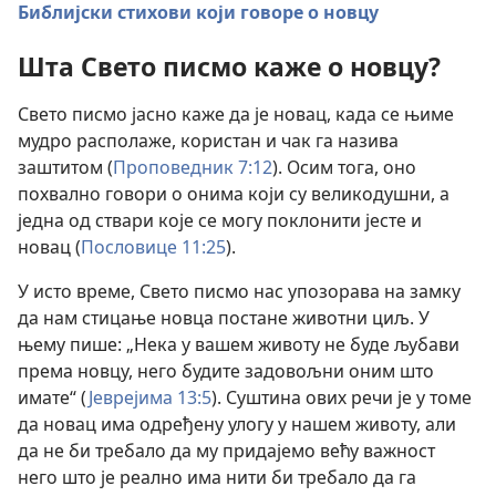
Библијски стихови који говоре о новцу
Шта Свето писмо каже о новцу?
Свето писмо јасно каже да је новац, када се њиме
мудро располаже, користан и чак га назива
заштитом (
Проповедник 7:12
). Осим тога, оно
похвално говори о онима који су великодушни, а
једна од ствари које се могу поклонити јесте и
новац (
Пословице 11:25
).
У исто време, Свето писмо нас упозорава на замку
да нам стицање новца постане животни циљ. У
њему пише: „Нека у вашем животу не буде љубави
према новцу, него будите задовољни оним што
имате“ (
Јеврејима 13:5
). Суштина ових речи је у томе
да новац има одређену улогу у нашем животу, али
да не би требало да му придајемо већу важност
него што је реално има нити би требало да га