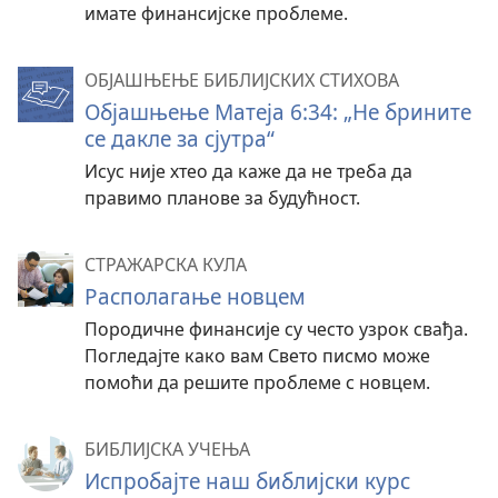
имате финансијске проблеме.
ОБЈАШЊЕЊЕ БИБЛИЈСКИХ СТИХОВА
Објашњење Матеја 6:34: „Не брините
се дакле за сјутра“
Исус није хтео да каже да не треба да
правимо планове за будућност.
СТРАЖАРСКА КУЛА
Располагање новцем
Породичне финансије су често узрок свађа.
Погледајте како вам Свето писмо може
помоћи да решите проблеме с новцем.
БИБЛИЈСКА УЧЕЊА
Испробајте наш библијски курс