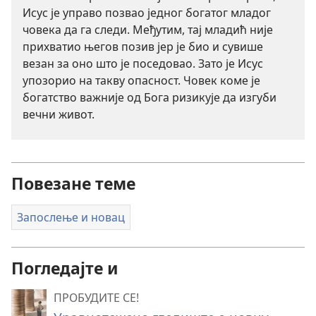
Исус је управо позвао једног богатог младог
човека да га следи. Међутим, тај младић није
прихватио његов позив јер је био и сувише
везан за оно што је поседовао. Зато је Исус
упозорио на такву опасност. Човек коме је
богатство важније од Бога ризикује да изгуби
вечни живот.
Повезане теме
Запослење и новац
Погледајте и
ПРОБУДИТЕ СЕ!