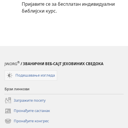
Пријавите се за бесплатан индивидуални
библијски курс.
®
JW.ORG
/ ЗВАНИЧНИ ВЕБ-САЈТ ЈЕХОВИНИХ СВЕДОКА
Подешавање изгледа
Брзи линкови
Затражите посету
Пронађите састанак
(отвара
нови
Пронађите конгрес
(отвара
прозор)