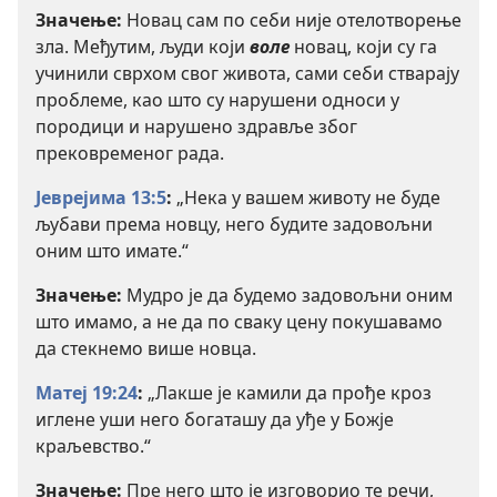
Значење:
Новац сам по себи није отелотворење
зла. Међутим, људи који
воле
новац, који су га
учинили сврхом свог живота, сами себи стварају
проблеме, као што су нарушени односи у
породици и нарушено здравље због
прековременог рада.
Јеврејима 13:5
:
„Нека у вашем животу не буде
љубави према новцу, него будите задовољни
оним што имате.“
Значење:
Мудро је да будемо задовољни оним
што имамо, а не да по сваку цену покушавамо
да стекнемо више новца.
Матеј 19:24
:
„Лакше је камили да прође кроз
иглене уши него богаташу да уђе у Божје
краљевство.“
Значење:
Пре него што је изговорио те речи,