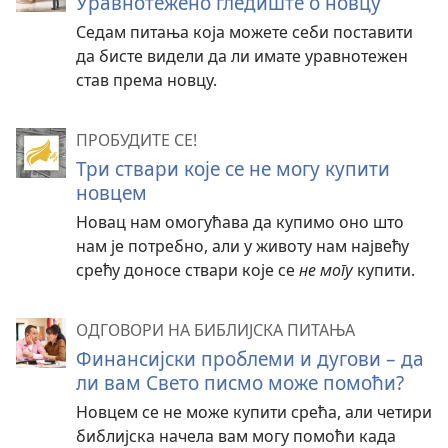
Уравнотежено гледиште о новцу
Седам питања која можете себи поставити
да бисте видели да ли имате уравнотежен
став према новцу.
ПРОБУДИТЕ СЕ!
Три ствари које се не могу купити
новцем
Новац нам омогућава да купимо оно што
нам је потребно, али у животу нам највећу
срећу доносе ствари које се
не могу
купити.
ОДГОВОРИ НА БИБЛИЈСКА ПИТАЊА
Финансијски проблеми и дугови – да
ли вам Свето писмо може помоћи?
Новцем се не може купити срећа, али четири
библијска начела вам могу помоћи када