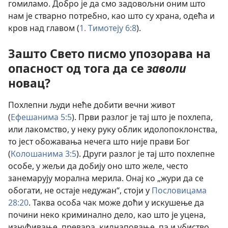
гомиламо. Добро је да смо задовољни оним што
нам је стварно потребно, као што су храна, одећа и
кров над главом (
1. Тимотеју 6:8
).
Зашто Свето писмо упозорава на
опасност од тога да се
заволи
новац?
Похлепни људи неће добити вечни живот
(
Ефешанима 5:5
). Први разлог је тај што је похлепа,
или лакомство, у неку руку облик идолопоклонства,
то јест обожавања нечега што није прави Бог
(
Колошанима 3:5
). Други разлог је тај што похлепне
особе, у жељи да добију оно што желе, често
занемарују морална мерила. Онај ко „жури да се
обогати, не остаје недужан“, стоји у
Пословицама
28:20
. Таква особа чак може доћи у искушење да
почини неко криминално дело, као што је уцена,
изнуђивање, превара, киднаповање, па и убиство.