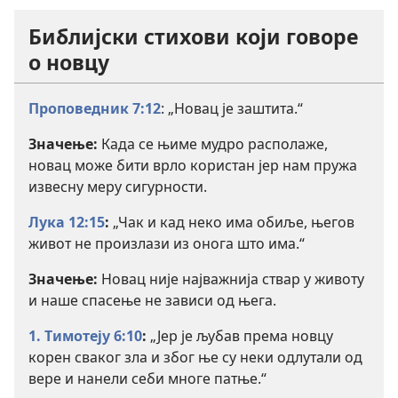
Библијски стихови који говоре
о новцу
Проповедник 7:12
: „Новац је заштита.“
Значење:
Када се њиме мудро располаже,
новац може бити врло користан јер нам пружа
извесну меру сигурности.
Лука 12:15
:
„Чак и кад неко има обиље, његов
живот не произлази из онога што има.“
Значење:
Новац није најважнија ствар у животу
и наше спасење не зависи од њега.
1. Тимотеју 6:10
:
„Јер је љубав према новцу
корен сваког зла и због ње су неки одлутали од
вере и нанели себи многе патње.“