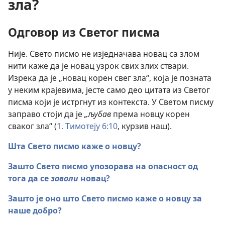
зла?
Одговор из Светог писма
Није. Свето писмо не изједначава новац са злом
нити каже да је новац узрок свих злих ствари.
Изрека да је „новац корен свег зла“, која је позната
у неким крајевима, јесте само део цитата из Светог
писма који је истргнут из контекста. У Светом писму
заправо стоји да је
„љубав
према новцу корен
сваког зла“ (
1. Тимотеју 6:10
, курзив наш).
Шта Свето писмо каже о новцу?
Зашто Свето писмо упозорава на опасност од
тога да се
заволи
новац?
Зашто је оно што Свето писмо каже о новцу за
наше добро?