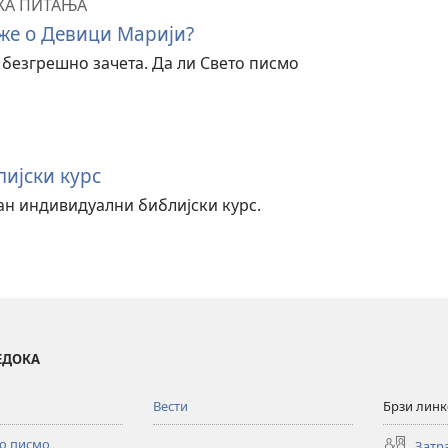
КА ПИТАЊА
же о Девици Марији?
 безгрешно зачета. Да ли Свето писмо
ијски курс
тан индивидуални библијски курс.
ВЕДОКА
Вести
Брзи лин
то писмо
Затр