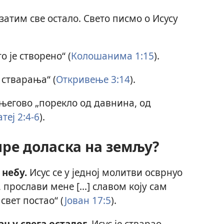
 затим све остало. Свето писмо о Исусу
то је створено“ (
Колошанима 1:15
).
 стварања“ (
Откривење 3:14
).
е његово „порекло од давнина, од
теј 2:4-6
).
пре доласка на земљу?
 небу.
Исус се у једној молитви осврнуо
 прослави мене [...] славом коју сам
свет постао“ (
Јован 17:5
).
ању свега осталог.
Исус је стварао