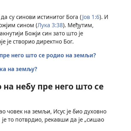
да су синови истинитог Бога (
Јов 1:6
). И
Божјим сином (
Лука 3:38
). Међутим,
такнутији Божји син зато што је
е је створио директно Бог.
 пре него што се родио на земљи?
ска на земљу?
 на небу пре него што се
као човек на земљи, Исус је био духовно
м је то потврдио, рекавши да је „сишао