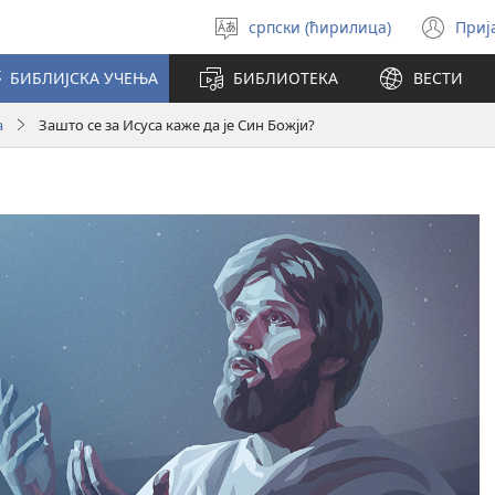
српски (ћирилица)
Приј
Изабери
(от
језик
но
БИБЛИЈСКА УЧЕЊА
БИБЛИОТЕКА
ВЕСТИ
про
а
Зашто се за Исуса каже да је Син Божји?