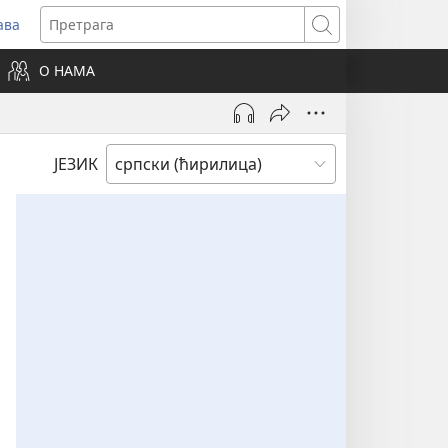
ава
вара
Претрага
ви
О НАМА
зор)
ЈЕЗИК