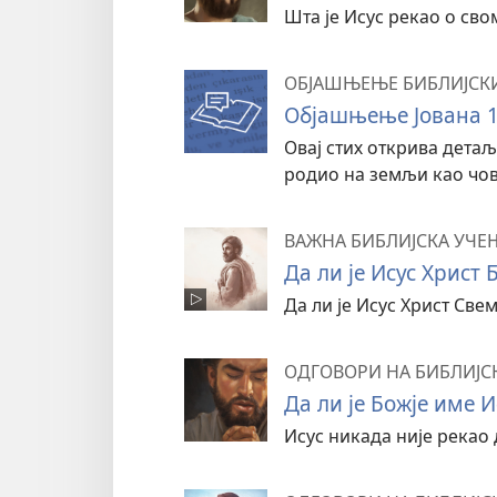
Шта је Исус рекао о сво
ОБЈАШЊЕЊЕ БИБЛИЈСК
Објашњење Јована 1:
Овај стих открива детаљ
родио на земљи као чов
ВАЖНА БИБЛИЈСКА УЧЕ
Да ли је Исус Христ 
Да ли је Исус Христ Све
ОДГОВОРИ НА БИБЛИЈС
Да ли је Божје име И
Исус никада није рекао 