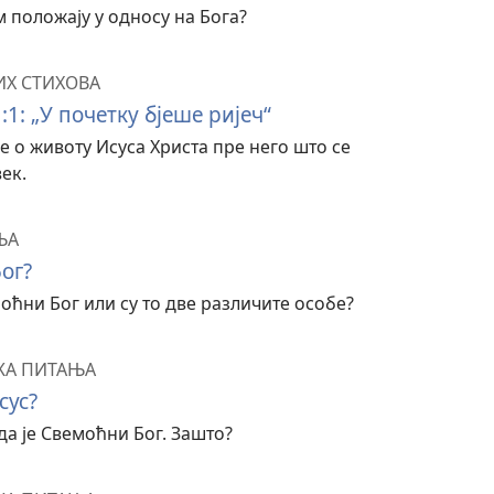
м положају у односу на Бога?
ИХ СТИХОВА
1: „У почетку бјеше ријеч“
е о животу Исуса Христа пре него што се
ек.
ЊА
Бог?
моћни Бог или су то две различите особе?
КА ПИТАЊА
сус?
да је Свемоћни Бог. Зашто?