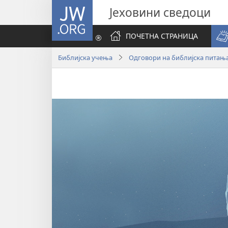
JW.ORG
Јеховини сведоци
ПОЧЕТНА СТРАНИЦА
Библијска учења
Одговори на библијска питањ