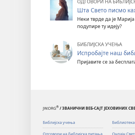
ОДГОВОРИ НА БИБЛИЈС
Шта Свето писмо ка
Неки тврде да је Марија
подупире ту идеју?
БИБЛИЈСКА УЧЕЊА
Испробајте наш библ
Пријавите се за беспла
®
JW.ORG
/ ЗВАНИЧНИ ВЕБ-САЈТ ЈЕХОВИНИХ С
Библијска учења
Библиотека
Одговори на библијска питања
Онлајн Све