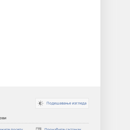
Подешавање изгледа
кови
ажите посету
Пронађите састанак