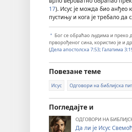
врло вероватно обраћао преко 
17
). Исус је можда био анђео 
пустињу и кога је требало да с
Бог се обраћао људима и преко д
a
прворођеног сина, користио је и д
(
Дела апостолска 7:53;
Галатима 3:1
Повезане теме
Исус
Одговори на библијска пи
Погледајте и
ОДГОВОРИ НА БИБЛИЈС
Да ли је Исус Свемо