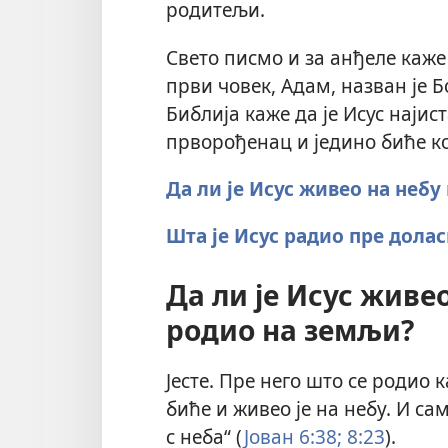
родитељи.
Свето писмо и за анђеле каже 
први човек, Адам, назван је 
Библија каже да је Исус најис
прворођенац и једино биће кој
Да ли је Исус живео на небу
Шта је Исус радио пре дола
Да ли је Исус живео
родио на земљи?
Јесте. Пре него што се родио 
биће и живео је на небу. И са
с неба“ (
Јован 6:38;
8:23
).