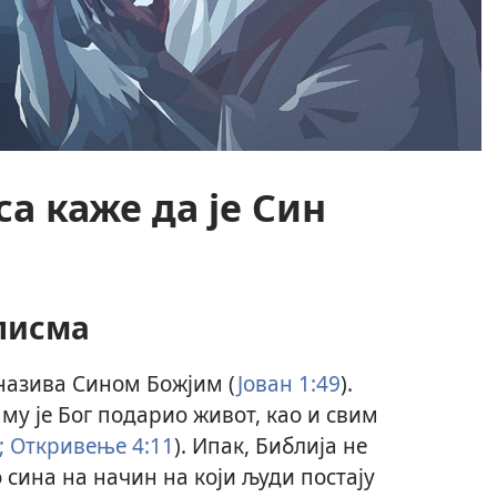
са каже да је Син
 писма
 назива Сином Божјим (
Јован 1:49
).
 му је Бог подарио живот, као и свим
;
Откривење 4:11
). Ипак, Библија не
 сина на начин на који људи постају