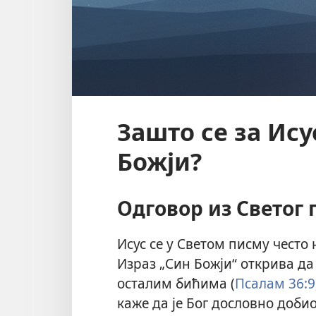
Зашто се за Ису
Божји?
Одговор из Светог
Исус се у Светом писму често
Израз „Син Божји“ открива да
осталим бићима (
Псалам 36:9
каже да је Бог дословно добио