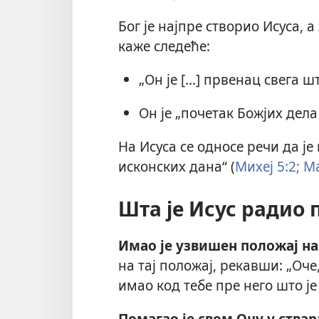
Бог је најпре створио Исуса, а
каже следеће:
„Он је [...] првенац свега ш
Он је „почетак Божјих дела
На Исуса се односе речи да ј
исконских дана“ (
Михеј 5:2;
Ма
Шта је Исус радио 
Имао је узвишен положај на
на тај положај, рекавши: „Оче,
имао код тебе пре него што је 
Помагао је свом Оцу у ствар