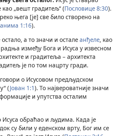
е као „вешт градитељ“ (
Пословице 8:30
).
реко њега [је] све било створено на
анима 1:16
).
 остало, а то значи и остале
анђеле
, као
Сарадња између Бога и Исуса у извесном
рхитекте и градитеља – архитекта
адитељ је по том нацрту гради.
 говори о Исусовом предљудском
у“ (
Јован 1:1
). То највероватније значи
нформације и упутства осталим
о Исуса обраћао и људима. Када је
ок су били у еденском врту, Бог им се