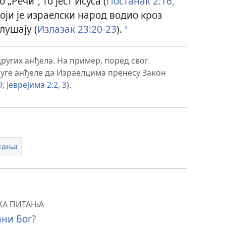
„Речи“, то јест Исуса (
Постанак 2:16,
који је израелски народ водио кроз
лушају (
Излазак 23:20-23
).
a
ругих анђела. На пример, поред свог
руге анђеле да Израелцима пренесу Закон
9;
Јеврејима 2:2, 3
).
тања
КА ПИТАЊА
ћни Бог?