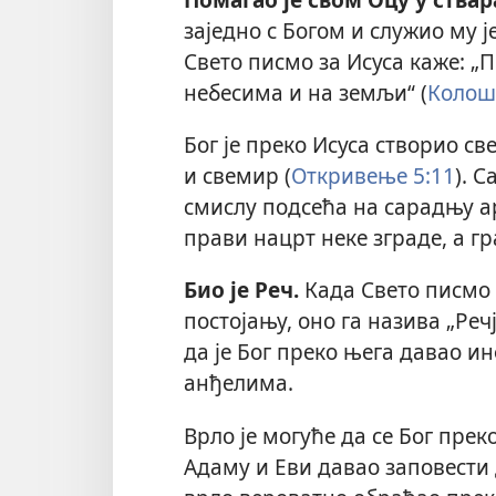
заједно с Богом и служио му ј
Свето писмо за Исуса каже: „П
небесима и на земљи“ (
Колош
Бог је преко Исуса створио све
и свемир (
Откривење 5:11
). 
смислу подсећа на сарадњу а
прави нацрт неке зграде, а гр
Био је Реч.
Када Свето писмо
постојању, оно га назива „Речј
да је Бог преко њега давао и
анђелима.
Врло је могуће да се Бог прек
Адаму и Еви давао заповести д