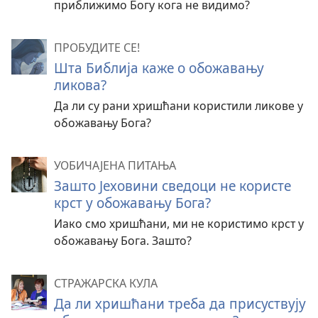
приближимо Богу кога не видимо?
ПРОБУДИТЕ СЕ!
Шта Библија каже о обожавању
ликова?
Да ли су рани хришћани користили ликове у
обожавању Бога?
УОБИЧАЈЕНА ПИТАЊА
Зашто Јеховини сведоци не користе
крст у обожавању Бога?
Иако смо хришћани, ми не користимо крст у
обожавању Бога. Зашто?
СТРАЖАРСКА КУЛА
Да ли хришћани треба да присуствују