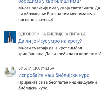
обредима у светилиштима?
Многе религије имају своја светилишта. Да
ли обожавање Бога на тим местима има
посебно значење?
ОДГОВОРИ НА БИБЛИЈСКА ПИТАЊА
Да ли је Исус умро на крсту?
Многи сматрају да је крст симбол
хришћанства. Да ли треба да га користимо?
БИБЛИЈСКА УЧЕЊА
Испробајте наш библијски курс
Пријавите се за бесплатан индивидуални
библијски курс.