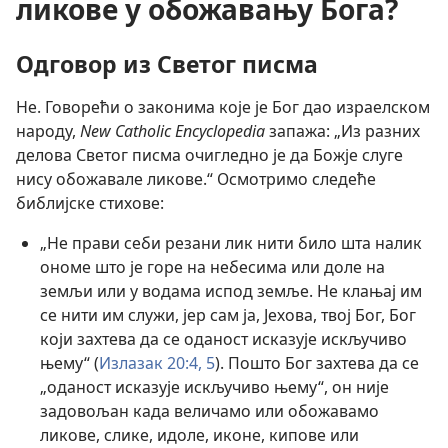
ликове у обожавању Бога?
Одговор из Светог писма
Не. Говорећи о законима које је Бог дао израелском
народу,
New Catholic Encyclopedia
запажа: „Из разних
делова Светог писма очигледно је да Божје слуге
нису обожавале ликове.“ Осмотримо следеће
библијске стихове:
„Не прави себи резани лик нити било шта налик
ономе што је горе на небесима или доле на
земљи или у водама испод земље. Не клањај им
се нити им служи, јер сам ја, Јехова, твој Бог, Бог
који захтева да се оданост исказује искључиво
њему“ (
Излазак 20:4, 5
). Пошто Бог захтева да се
„оданост исказује искључиво њему“, он није
задовољан када величамо или обожавамо
ликове, слике, идоле, иконе, кипове или