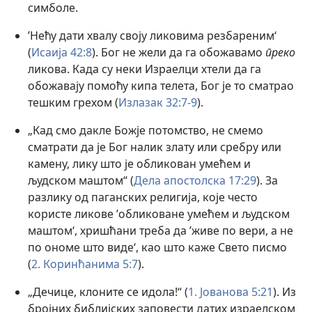
симболе.
’Нећу дати хвалу своју ликовима резбареним‘
(
Исаија 42:8
). Бог не жели да га обожавамо
преко
ликова. Када су неки Израелци хтели да га
обожавају помоћу кипа телета, Бог је то сматрао
тешким грехом (
Излазак 32:7-9
).
„Кад смо дакле Божје потомство, не смемо
сматрати да је Бог налик злату или сребру или
камену, лику што је обликован умећем и
људском маштом“ (
Дела апостолска 17:29
). За
разлику од паганских религија, које често
користе ликове ’обликоване умећем и људском
маштом‘, хришћани треба да ’живе по вери, а не
по ономе што виде‘, као што каже Свето писмо
(
2. Коринћанима 5:7
).
„Дечице, клоните се идола!“ (
1. Јованова 5:21
). Из
бројних библијских заповести датих израелском