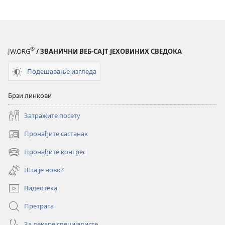
®
JW.ORG
/ ЗВАНИЧНИ ВЕБ-САЈТ ЈЕХОВИНИХ СВЕДОКА
Подешавање изгледа
Брзи линкови
Затражите посету
Пронађите састанак
(отвара
нови
Пронађите конгрес
(отвара
прозор)
нови
Шта је ново?
прозор)
Видеотека
Претрага
За лекаре специјалисте