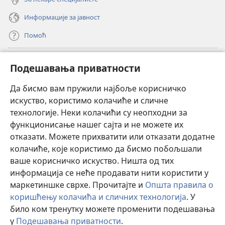
Информације за јавност
Помоћ
Прилози
(отвара
Подешавања приватности
нови
прозор)
Да бисмо вам пружили најбоље корисничко
ОНЛАЈН БИБЛИОТЕКА Watchtower
(отвара
искуство, користимо колачиће и сличне
нови
®
JW Hub
технологије. Неки колачићи су неопходни за
прозор)
(отвара
функционисање нашег сајта и не можете их
нови
®
JW Library
прозор)
отказати. Можете прихватити или отказати додатне
колачиће, које користимо да бисмо побољшали
®
Watchtower Library
ваше корисничко искуство. Ништа од тих
информација се неће продавати нити користити у
маркетиншке сврхе. Прочитајте и
Општа правила о
коришћењу колачића и сличних технологија
. У
Copyright
© 2026 Watch Tower Bible and Tract Society of Pennsylvania.
било ком тренутку можете променити подешавања
ПРАВИЛА КОРИШЋЕЊА
|
ПРИВАТНОСТ
|
ПОДЕШАВАЊЕ
у
Подешавања приватности
.