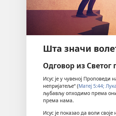
Шта значи воле
Одговор из Светог
Исус је у чувеној Проповеди н
непријатеље“ (
Матеј 5:44;
Лука
љубављу опходимо према они
према нама.
Исус је показао да воли своје