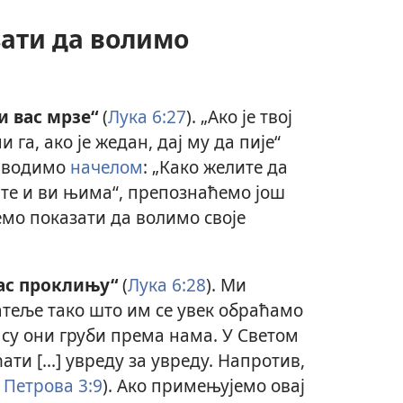
ати да волимо
и вас мрзе“
(
Лука 6:27
). „Ако је твој
 га, ако је жедан, дај му да пије“
се водимо
начелом
: „Како желите да
ите и ви њима“, препознаћемо још
мо показати да волимо своје
вас проклињу“
(
Лука 6:28
). Ми
атеље тако што им се увек обраћамо
д су они груби према нама. У Светом
ти [...] увреду за увреду. Напротив,
. Петрова 3:9
). Ако примењујемо овај