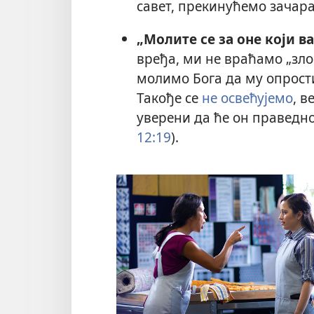
савет, прекинућемо зачар
„Молите се за оне који ва
вређа, ми не враћамо „зло 
молимо Бога да му опрости
Такође се
не освећујемо
, в
уверени да ће он праведно
12:19
).