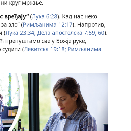
ани круг мржње.
с вређају“
(
Лука 6:28
). Кад нас неко
за зло“ (
Римљанима 12:17
). Напротив,
 (
Лука 23:34;
Дела апостолска 7:59, 60
).
ећ препуштамо све у Божје руке,
 судити (
Левитска 19:18;
Римљанима