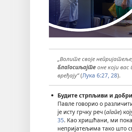
„Волите своје непријатеље
благосиљајте
оне који вас
вређају“
(
Лука 6:27, 28
).
Будите стрпљиви и добр
Павле говорио о различит
је исту грчку реч (
агапе
) ко
35
. Као хришћани, ми пока
непријатељима тако што с