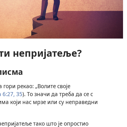
ти непријатеље?
 писма
а гори рекао: „Волите своје
 6:27,
35
). То значи да треба да се с
ма који нас мрзе или су неправедни
 непријатеље тако што је опростио