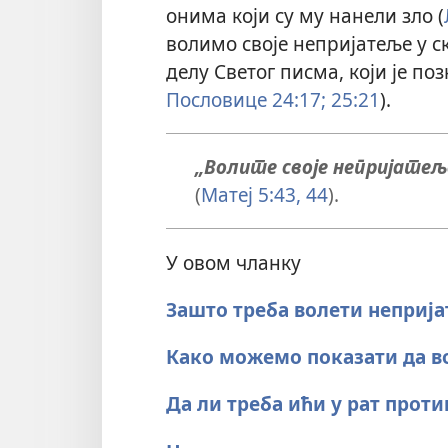
онима који су му нанели зло (
волимо своје непријатеље у с
делу Светог писма, који је поз
Пословице 24:17;
25:21
).
„Волите своје непријатељ
(
Матеј 5:43, 44
).
У овом чланку
Зашто треба волети неприј
Како можемо показати да в
Да ли треба ићи у рат прот