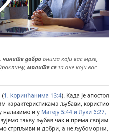
,
чините добро
онима који вас мрзе,
 проклињу,
молите се
за оне који вас
и
(
1. Коринћанима 13:4
). Када је апостол
им карактеристикама љубави, користио
ју налазимо и у
Матеју 5:44 и
Луки 6:27,
зујемо такву љубав чак и према својим
мо стрпљиви и добри, а не љубоморни,