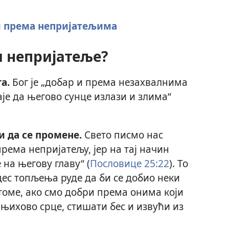
и према непријатељима
и непријатеље?
а.
Бог је „добар и према незахвалнима
даје да његово сунце излази и злима“
и да се промене.
Свето писмо нас
рема непријатељу, јер на тај начин
на његову главу“ (
Пословице 25:22
). То
ес топљења руде да би се добио неки
томе, ако смо добри према онима који
 њихово срце, стишати бес и извући из