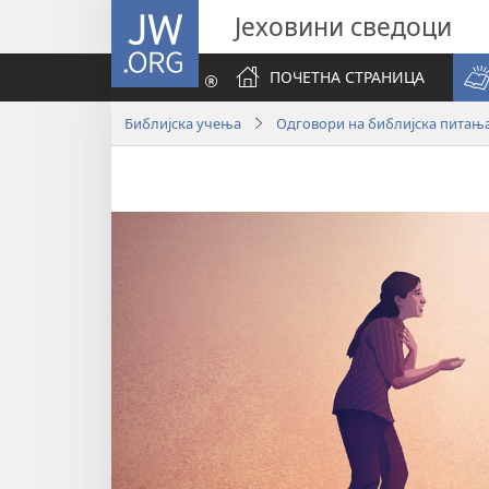
JW.ORG
Јеховини сведоци
ПОЧЕТНА СТРАНИЦА
Библијска учења
Одговори на библијска питањ