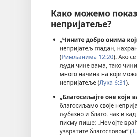
Како можемо показ
непријатеље?
„Чините добро онима кој
непријатељ гладан, нахрани
(
Римљанима 12:20
). Ако 
људи чине вама, тако чин
много начина на које може
непријатеље (
Лука 6:31
).
„Благосиљајте оне који 
благосиљамо своје неприј
љубазно и благо, чак и ка
писму пише: „Немојте враћа
узвратите благословом“ (
1