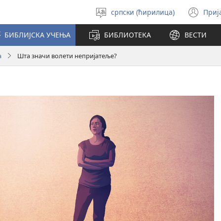
српски (ћирилица)
Приј
Изабери
(от
језик
но
БИБЛИЈСКА УЧЕЊА
БИБЛИОТЕКА
ВЕСТИ
про
а
Шта значи волети непријатеље?