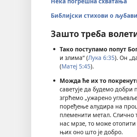
Нека погрешна схватања
Библијски стихови о љубав
Зашто треба волет
Тако поступамо попут Бог
и злима“ (
Лука 6:35
). Он „
(
Матеј 5:45
).
Можда ће их то покренут
саветује да будемо добри п
згрћемо „ужарено угљевље 
поређење алудира на проц
племенити метал. Слично 
нас мрзе, то може отопити
њих оно што је добро.