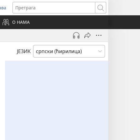
ава
вара
Претрага
ви
О НАМА
зор)
ЈЕЗИК