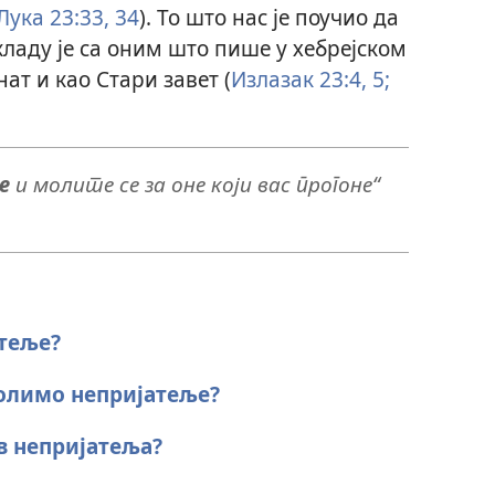
Лука 23:33, 34
). То што нас је поучио да
кладу је са оним што пише у хебрејском
нат и као Стари завет (
Излазак 23:4, 5;
е
и молите се за оне који вас прогоне“
атеље?
олимо непријатеље?
ив непријатеља?