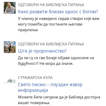
ОДГОВОРИ НА БИБЛИЈСКА ПИТАЊА
Како развити близак однос с Богом?
У чланку је наведено седам ствари које вам
могу помоћи да постанете његови
пријатељи.
ОДГОВОРИ НА БИБЛИЈСКА ПИТАЊА
Шта је пророчанство?
Да ли су се све Божје објаве односиле на
будућност? Не мора да значи.
СТРАЖАРСКА КУЛА
Свето писмо – поуздан извор
информација
Можете бити сигурни да је Библија достојна
вашег поверења.