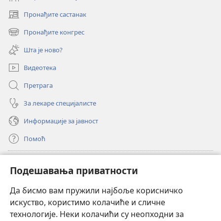
Пронађите састанак
(отвара
нови
Пронађите конгрес
(отвара
прозор)
нови
Шта је ново?
прозор)
Видеотека
Претрага
За лекаре специјалисте
Информације за јавност
Помоћ
Прилози
(отвара
Подешавања приватности
нови
прозор)
Да бисмо вам пружили најбоље корисничко
ОНЛАЈН БИБЛИОТЕКА Watchtower
(отвара
искуство, користимо колачиће и сличне
нови
®
JW Hub
технологије. Неки колачићи су неопходни за
прозор)
(отвара