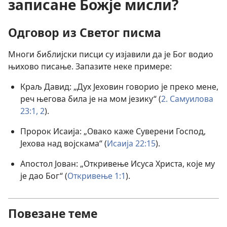
записане Божје мисли?
Одговор из Светог писма
Многи библијски писци су изјавили да је Бог водио
њихово писање. Запазите неке примере:
Краљ Давид: „Дух Јеховин говорио је преко мене,
реч његова била је на мом језику“ (
2. Самуилова
23:1, 2
).
Пророк Исаија: „Овако каже Суверени Господ,
Јехова над војскама“ (
Исаија 22:15
).
Апостол Јован: „Откривење Исуса Христа, које му
је дао Бог“ (
Откривење 1:1
).
Повезане теме