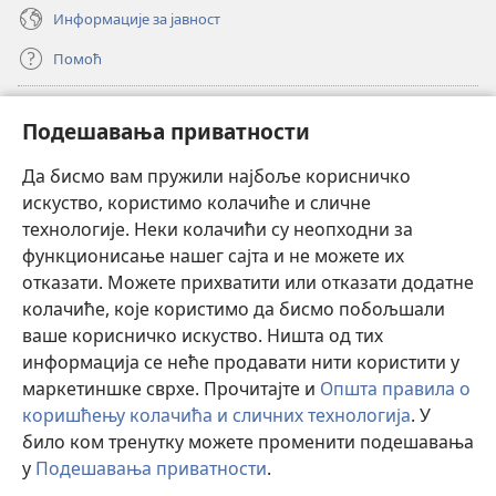
Информације за јавност
Помоћ
Прилози
(отвара
Подешавања приватности
нови
прозор)
Да бисмо вам пружили најбоље корисничко
ОНЛАЈН БИБЛИОТЕКА Watchtower
(отвара
искуство, користимо колачиће и сличне
нови
®
JW Hub
технологије. Неки колачићи су неопходни за
прозор)
(отвара
функционисање нашег сајта и не можете их
нови
®
JW Library
прозор)
отказати. Можете прихватити или отказати додатне
колачиће, које користимо да бисмо побољшали
®
Watchtower Library
ваше корисничко искуство. Ништа од тих
информација се неће продавати нити користити у
маркетиншке сврхе. Прочитајте и
Општа правила о
коришћењу колачића и сличних технологија
. У
Copyright
© 2026 Watch Tower Bible and Tract Society of Pennsylvania.
било ком тренутку можете променити подешавања
ПРАВИЛА КОРИШЋЕЊА
|
ПРИВАТНОСТ
|
ПОДЕШАВАЊЕ
у
Подешавања приватности
.
ПРИВАТНОСТИ