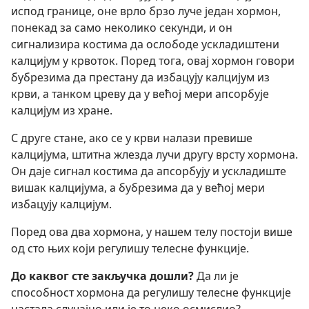
испод границе, оне врло брзо луче један хормон,
понекад за само неколико секунди, и он
сигнализира костима да ослободе ускладиштени
калцијум у крвоток. Поред тога, овај хормон говори
бубрезима да престану да избацују калцијум из
крви, а танком цреву да у већој мери апсорбује
калцијум из хране.
С друге стане, ако се у крви налази превише
калцијума, штитна жлезда лучи другу врсту хормона.
Он даје сигнал костима да апсорбују и ускладиште
вишак калцијума, а бубрезима да у већој мери
избацују калцијум.
Поред ова два хормона, у нашем телу постоји више
од сто њих који регулишу телесне функције.
До каквог сте закључка дошли?
Да ли је
способност хормона да регулишу телесне функције
настала случајно или је то неко осмислио?