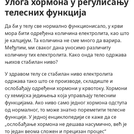
Улога хормона у регулисању
телесних функција
Да би у телу све нормално функционисало, у крви
мора бити одређена количина електролита, као што
је калцијум. Та количина не сме много да варира.
Међутим, ми сваког дана уносимо различиту
количину тих електролита. Како онда тело одржава
њихов стабилан ниво?
У здравом телу се стабилан ниво електролита
одржава тако што се производе, складиште и
ослобађају одређени хормони у крвотоку. Хормони
су хемијска једињења која управљају телесним
функцијама. Ако ниво само једног хормона одступа
од нормалног, то може знатно пореметити телесне
функције. У једној енциклопедији се каже да се
„ослобађање хормона не дешава насумично, већ је
то један веома сложен и прецизан процес“