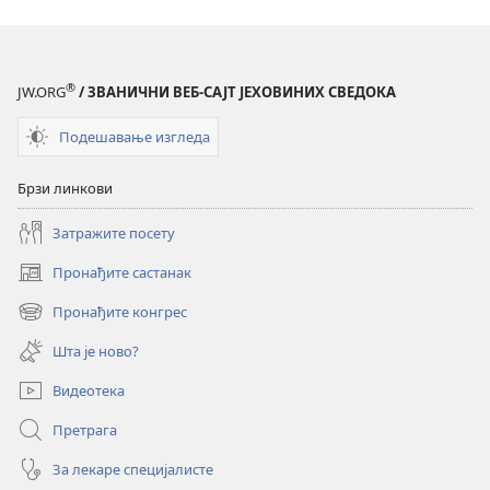
®
JW.ORG
/ ЗВАНИЧНИ ВЕБ-САЈТ ЈЕХОВИНИХ СВЕДОКА
Подешавање изгледа
Брзи линкови
Затражите посету
Пронађите састанак
(отвара
нови
Пронађите конгрес
(отвара
прозор)
нови
Шта је ново?
прозор)
Видеотека
Претрага
За лекаре специјалисте