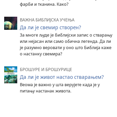
фарби и тканина. Како?
ВАЖНА БИБЛИЈСКА УЧЕЊА
Да ли је свемир створен?
За многе људе је библијски запис о стварању
или нејасан или само обична легенда. Да ли
је разумно веровати у оно што Библија каже
о настанку свемира?
БРОШУРЕ И БРОШУРИЦЕ
Да ли је живот настао стварањем?
Веома је важно у шта верујете када је у
питању настанак живота.