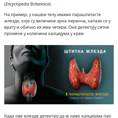
(
Encyclopedia Britannica
).
На пример, у нашем телу имамо параштитасте
жлезде, које су величине зрна пиринча, налазе се у
врату и обично их има четири. Оне детектују ситне
промене у количини калцијума у крви.
Када ове жлезде детектују да је ниво калцијума пао