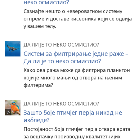
неко осмислио?
Сазнајте нешто о невероватном систему
отпреме и доставе кисеоника који се одвија
у вашем телу.
ДА ЛИ ЈЕ ТО НЕКО ОСМИСЛИО?
Систем за филтрирање једне раже –
Да ли је то неко осмислио?
Како ова ража може да филтрира планктон
који је много мањи од отвора на њеним
филтерима?
ДА ЛИ ЈЕ ТО НЕКО ОСМИСЛИО?
Зашто боје птичјег перја никад не
избледе?
Постојаност боја птичјег перја отвара врата
за вештачку производњу квалитетнијих