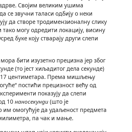
ноздрве. Својим великим ушима
ада се звучни таласи одбију о неки
ћују да створе тродимензионалну слику
 тако могу одредити локацију, висину
сред буке коју стварају други слепи
мора бити изузетно прецизна јер због
унде (то јест хиљадитог дела секунде)
 17 центиметара. Према мишљењу
могуће“ постићи прецизност већу од
експерименти показују да слепи
од 10
наносекунди
(што је
о им омогућује да удаљеност предмета
милиметра, па чак и мање.