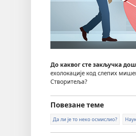
До каквог сте закључка до
ехолокације код слепих мишев
Створитеља?
Повезане теме
Да ли је то неко осмислио?
Наук