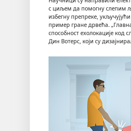
Научници су направили елект
с циљем да помогну слепим љ
избегну препреке, укључујући 
пример гране дрвећа. „Главн
способност ехолокације код с
Дин Вотерс, који су дизајнир