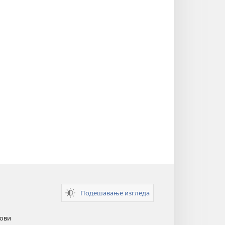
Подешавање изгледа
кови