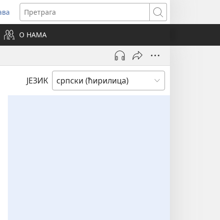
ава
вара
Претрага
ви
О НАМА
зор)
ЈЕЗИК