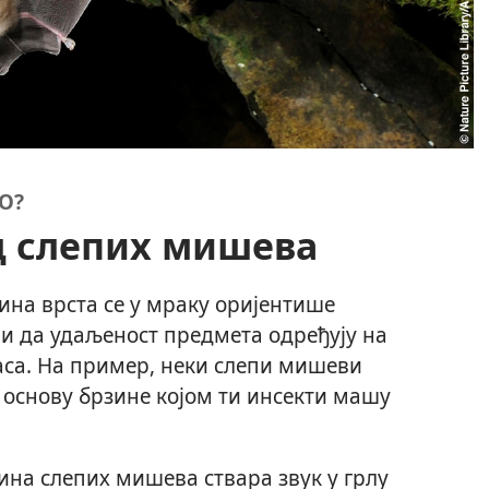
О?
д слепих мишева
ина врста се у мраку оријентише
чи да удаљеност предмета одређују на
аса. На пример, неки слепи мишеви
 основу брзине којом ти инсекти машу
на слепих мишева ствара звук у грлу