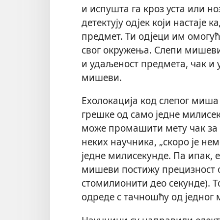
и испушта га кроз уста или 
детектују одјек који настаје к
предмет. Ти одјеци им омогу
свог окружења. Слепи мишеви
и удаљеност предмета, чак и у
мишеви.
Ехолокација код слепог миша 
грешке од само једне милисек
може промашити мету чак за
неких научника, „скоро је не
једне милисекунде. Па ипак, 
мишеви постижу прецизност 
стомилионити део секунде). Т
одреде с тачношћу од једног 