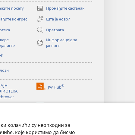
ажите посету
Пронађите састанак
(отвара
нови
ађите конгрес
Шта је ново?
прозор)
отека
Претрага
екаре
Информације за
ијалисте
јавност
оћ
лози
АЈН
®
JW Hub
(отвара
ЛИОТЕКА
нови
chtower
прозор)
®
®
ibrary
Watchtower Library
еки колачићи су неопходни за
ачиће, које користимо да бисмо