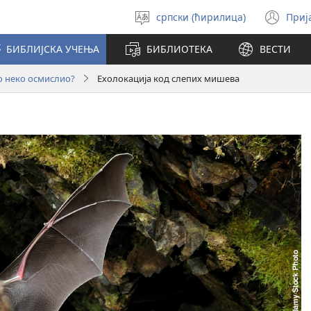
српски (ћирилица)
Приј
Изабери
(от
језик
но
БИБЛИЈСКА УЧЕЊА
БИБЛИОТЕКА
ВЕСТИ
про
то неко осмислио?
Ехолокација код слепих мишева