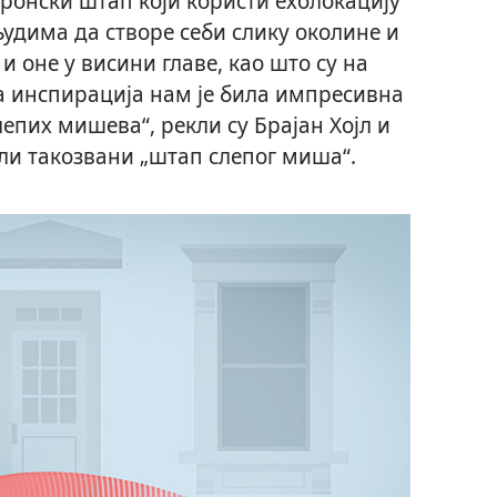
ронски штап који користи ехолокацију
удима да створе себи слику околине и
и оне у висини главе, као што су на
а инспирација нам је била импресивна
лепих мишева“, рекли су Брајан Хојл и
али такозвани „штап слепог миша“.