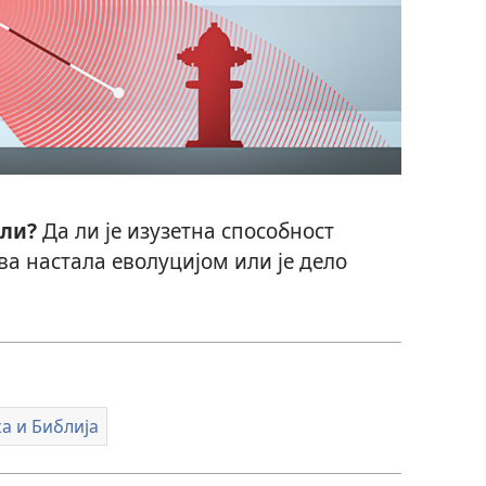
шли?
Да ли је изузетна способност
а настала еволуцијом или је дело
а и Библија