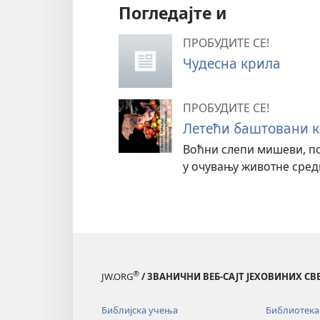
Погледајте и
ПРОБУДИТЕ СЕ!
Чудесна крила
ПРОБУДИТЕ СЕ!
Летећи баштовани 
Воћни слепи мишеви, по
у очувању животне сред
®
JW.ORG
/ ЗВАНИЧНИ ВЕБ-САЈТ ЈЕХОВИНИХ С
Библијска учења
Библиотека