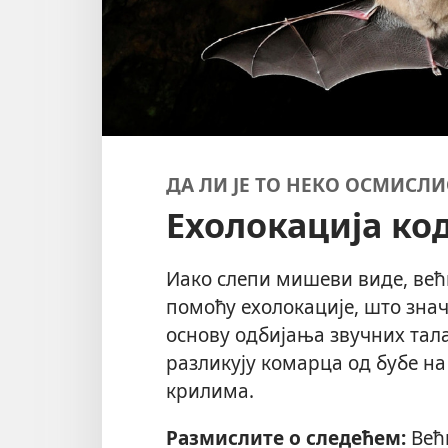
ДА ЛИ ЈЕ ТО НЕКО ОСМИСЛИ
Ехолокација ко
Иако слепи мишеви виде, већ
помоћу ехолокације, што зна
основу одбијања звучних тал
разликују комарца од бубе на
крилима.
Размислите о следећем:
Већи