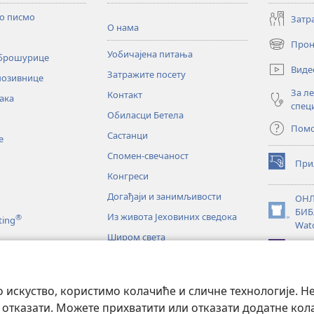
то писмо
Затр
О нама
Прон
(отвара
Уобичајена питања
 брошурице
нови
Виде
Затражите посету
прозор)
позивнице
За л
Контакт
ака
спец
Обиласци Бетела
Пом
Састанци
е
Спомен-свечаност
При
(отвара
Конгреси
нови
прозор)
Догађаји и занимљивости
ОНЛ
БИБ
Из живота Јеховиних сведока
®
(отвара
ting
Wat
нови
Широм света
прозор)
JW L
е
искуство, користимо колачиће и сличне технологије. Н
тање Светог писма
 отказати. Можете прихватити или отказати додатне кол