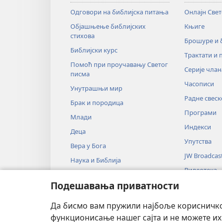
Одговори на библијска питања
Онлајн Све
Објашњење библијских
Књиге
стихова
Брошуре и
Библијски курс
Трактати и 
Помоћ при проучавању Светог
Серије члан
писма
Часописи
Унутрашњи мир
Радне свеск
Брак и породица
Програми
Млади
Индекси
Деца
Упутства
Вера у Бога
JW Broadcas
Наука и Библија
Видеотека
Историја и Библија
Подешавања приватности
Музика
Аудио-драм
Да бисмо вам пружили најбоље корисничко 
Драмско чи
функционисање нашег сајта и не можете их