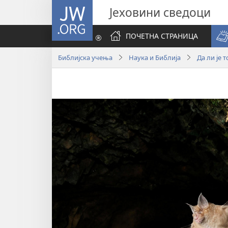
JW.ORG
Јеховини сведоци
ПОЧЕТНА СТРАНИЦА
Библијска учења
Наука и Библија
Да ли је 