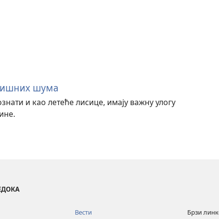
кишних шума
знати и као летеће лисице, имају важну улогу
ине.
ВЕДОКА
Вести
Брзи лин