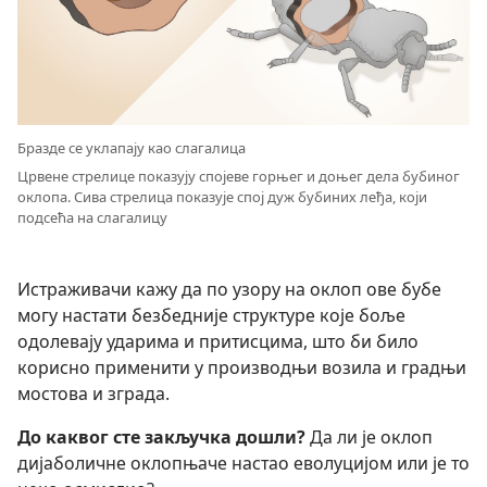
Бразде се уклапају као слагалица
Црвене стрелице показују спојеве горњег и доњег дела бубиног
оклопа. Сива стрелица показује спој дуж бубиних леђа, који
подсећа на слагалицу
Истраживачи кажу да по узору на оклоп ове бубе
могу настати безбедније структуре које боље
одолевају ударима и притисцима, што би било
корисно применити у производњи возила и градњи
мостова и зграда.
До каквог сте закључка дошли?
Да ли је оклоп
дијаболичне оклопњаче настао еволуцијом или је то