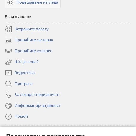
Подешавање изгледа
Брзи линкови
Затражите посету
Пронађите састанак
(отвара
нови
Пронађите конгрес
(отвара
прозор)
нови
Шта је ново?
прозор)
Видеотека
Претрага
За лекаре специјалисте
Информације за јавност
Помоћ
Прилози
(отвара