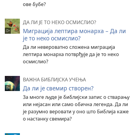
ове бубе?
ДА ЛИ ЈЕ ТО НЕКО ОСМИСЛИО?
Миграција лептира монарха – Да ли
је то неко осмислио?
Да ли невероватно сложена миграција
лептира монарха потврђује да је то неко
осмислио?
ВАЖНА БИБЛИЈСКА УЧЕЊА
Да ли је свемир створен?
За многе људе је библијски запис о стварању
или нејасан или само обична легенда. Да ли
је разумно веровати у оно што Библија каже
о настанку свемира?