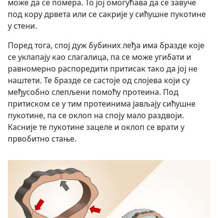
може да се помера. То јој омогућава да се завуче
под кору дрвета или се сакрије у сићушне пукотине
у стени.
Поред тога, спој дуж бубиних леђа има бразде које
се уклапају као слагалица, па се може угибати и
равномерно распоредити притисак тако да јој не
наштети. Те бразде се састоје од слојева који су
међусобно слепљени помоћу протеина. Под
притиском се у тим протеинима јављају сићушне
пукотине, па се оклоп на споју мало раздвоји.
Касније те пукотине зацеле и оклоп се врати у
првобитно стање.