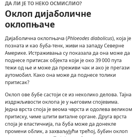
ДА ЛИ ЈЕ ТО НЕКО ОСМИСЛИО?
Оклоп дијаболичне
оклопњаче
Дијаболична оклопњача (
Phloeodes diabolicus
), која је
позната и као буба-тенк, живи на западу Северне
Америке. Истраживања су показала да она може да
поднесе притисак објекта који је око 39 000 пута
тежи од ње и може да преживи чак и ако је прегази
аутомобил. Како она може да поднесе толики
притисак?
Оклоп ове бубе састоји се из неколико делова. Тајна
издржљивости оклопа је у његовим спојевима.
Једна врста споја је веома чврста и одолева великом
притиску, чиме штити виталне органе. Друга врста
споја је еластичнија, па буба може да донекле
промени облик, а захваљујући трећој, бубин оклоп