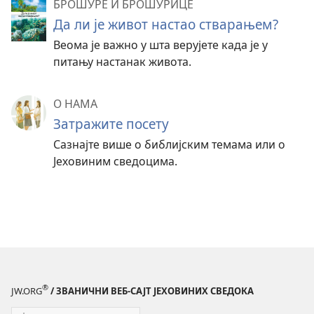
БРОШУРЕ И БРОШУРИЦЕ
Да ли је живот настао стварањем?
Веома је важно у шта верујете када је у
питању настанак живота.
О НАМА
Затражите посету
Сазнајте више о библијским темама или о
Јеховиним сведоцима.
®
JW.ORG
/ ЗВАНИЧНИ ВЕБ-САЈТ ЈЕХОВИНИХ СВЕДОКА