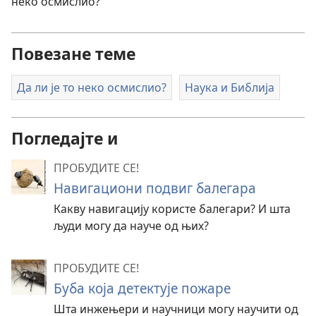
неко осмислио?
Повезане теме
Да ли је то неко осмислио?
Наука и Библија
Погледајте и
ПРОБУДИТЕ СЕ!
Навигациони подвиг балегара
Какву навигацију користе балегари? И шта
људи могу да науче од њих?
ПРОБУДИТЕ СЕ!
Буба која детектује пожаре
Шта инжењери и научници могу научити од