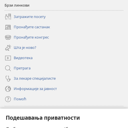
Брзи линкови
Затражите посету
Пронађите састанак
(отвара
нови
Пронађите конгрес
(отвара
прозор)
нови
Шта је ново?
прозор)
Видеотека
Претрага
За лекаре специјалисте
Информације за јавност
Помоћ
Прилози
(отвара
Подешавања приватности
нови
прозор)