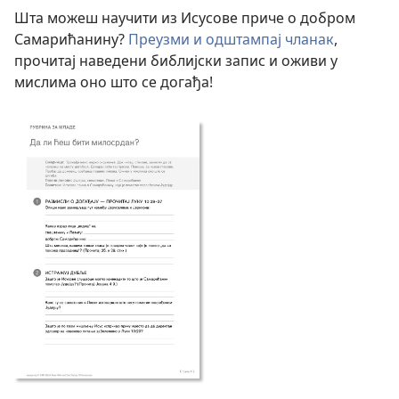
Шта можеш научити из Исусове приче о добром
Самарићанину?
Преузми и одштампај чланак
,
прочитај наведени библијски запис и оживи у
мислима оно што се догађа!