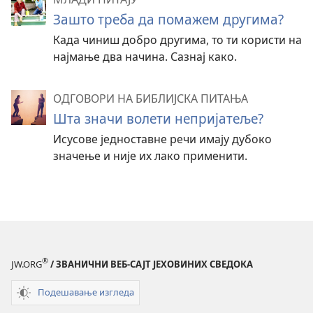
Зашто треба да помажем другима?
Када чиниш добро другима, то ти користи на
најмање два начина. Сазнај како.
ОДГОВОРИ НА БИБЛИЈСКА ПИТАЊА
Шта значи волети непријатеље?
Исусове једноставне речи имају дубоко
значење и није их лако применити.
®
JW.ORG
/ ЗВАНИЧНИ ВЕБ-САЈТ ЈЕХОВИНИХ СВЕДОКА
Подешавање изгледа