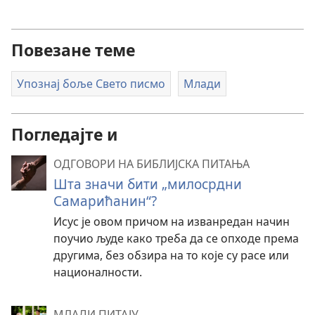
Повезане теме
Упознај боље Свето писмо
Млади
Погледајте и
ОДГОВОРИ НА БИБЛИЈСКА ПИТАЊА
Шта значи бити „милосрдни
Самарићанин“?
Исус је овом причом на изванредан начин
поучио људе како треба да се опходе према
другима, без обзира на то које су расе или
националности.
МЛАДИ ПИТАЈУ