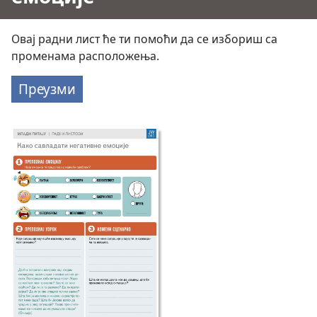
Овај радни лист ће ти помоћи да се избориш са
променама расположења.
Преузми