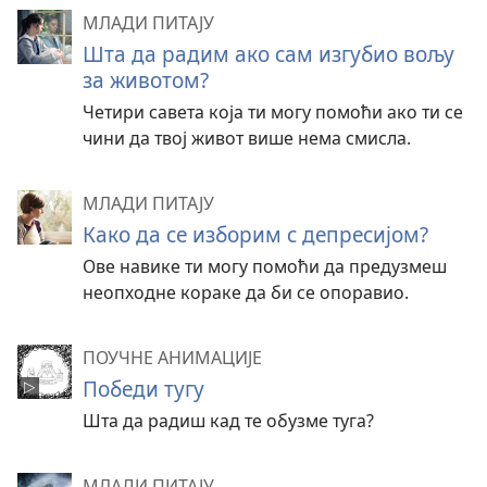
МЛАДИ ПИТАЈУ
Шта да радим ако сам изгубио вољу
за животом?
Четири савета која ти могу помоћи ако ти се
чини да твој живот више нема смисла.
МЛАДИ ПИТАЈУ
Како да се изборим с депресијом?
Ове навике ти могу помоћи да предузмеш
неопходне кораке да би се опоравио.
ПОУЧНЕ АНИМАЦИЈЕ
Победи тугу
Шта да радиш кад те обузме туга?
МЛАДИ ПИТАЈУ