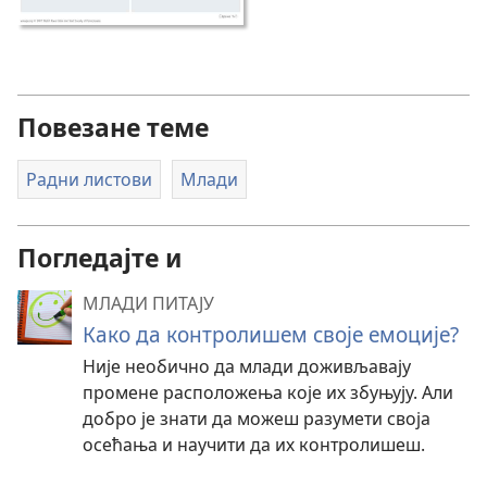
Повезане теме
Радни листови
Млади
Погледајте и
МЛАДИ ПИТАЈУ
Како да контролишем своје емоције?
Није необично да млади доживљавају
промене расположења које их збуњују. Али
добро је знати да можеш разумети своја
осећања и научити да их контролишеш.