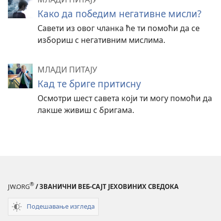
Како да победим негативне мисли?
Савети из овог чланка ће ти помоћи да се
избориш с негативним мислима.
МЛАДИ ПИТАЈУ
Кад те бриге притисну
Осмотри шест савета који ти могу помоћи да
лакше живиш с бригама.
®
JW.ORG
/ ЗВАНИЧНИ ВЕБ-САЈТ ЈЕХОВИНИХ СВЕДОКА
Подешавање изгледа