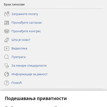
Брзи линкови
Затражите посету
Пронађите састанак
(отвара
нови
Пронађите конгрес
(отвара
прозор)
нови
Шта је ново?
прозор)
Видеотека
Претрага
За лекаре специјалисте
Информације за јавност
Помоћ
Прилози
(отвара
Подешавања приватности
нови
прозор)