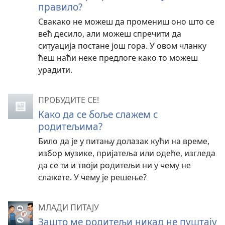
правило?
Свакако не можеш да промениш оно што се
већ десило, али можеш спречити да
ситуација постане још гора. У овом чланку
ћеш наћи неке предлоге како то можеш
урадити.
ПРОБУДИТЕ СЕ!
Како да се боље слажем с
родитељима?
Било да је у питању долазак кући на време,
избор музике, пријатеља или одеће, изгледа
да се ти и твоји родитељи ни у чему не
слажете. У чему је решење?
МЛАДИ ПИТАЈУ
Зашто ме родитељи никад не пуштају