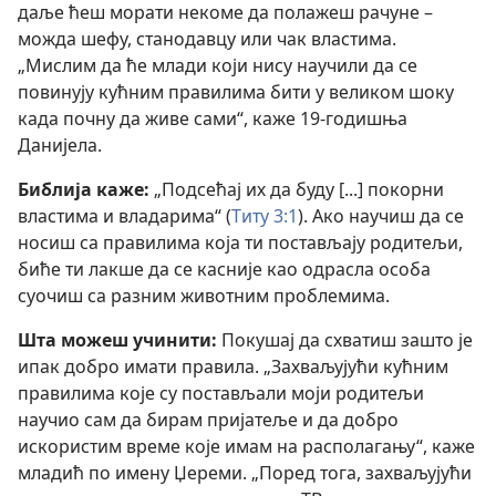
даље ћеш морати некоме да полажеш рачуне –
можда шефу, станодавцу или чак властима.
„Мислим да ће млади који нису научили да се
повинују кућним правилима бити у великом шоку
када почну да живе сами“, каже 19-годишња
Данијела.
Библија каже:
„Подсећај их да буду [...] покорни
властима и владарима“ (
Титу 3:1
). Ако научиш да се
носиш са правилима која ти постављају родитељи,
биће ти лакше да се касније као одрасла особа
суочиш са разним животним проблемима.
Шта можеш учинити:
Покушај да схватиш зашто је
ипак добро имати правила. „Захваљујући кућним
правилима које су постављали моји родитељи
научио сам да бирам пријатеље и да добро
искористим време које имам на располагању“, каже
младић по имену Џереми. „Поред тога, захваљујући