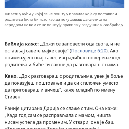
Живети у кући у којој се не поштују правила која су поставили
родитељи било би исто као да покушаваш да слетиш на
аеродром на ком се не поштују правила у ваздушном саобраћају
Библија каже:
„Држи се заповести оца свога, и не
остављај савете мајке своје“ (
Пословице 6:20
). Ако
примењујеш овај савет, изградићеш поверење код
родитеља и биће ти лакше да разговараш с њима.
Како.
„Док разговараш с родитељима, увек је боље
да показујеш поштовање и да си сталожен уместо
да приговараш и вичеш“, каже младић по имену
Стивен.
Раније цитирана Дарија се слаже с тим. Она каже:
„Када год сам се расправљала с мамом, ништа
нисам успела да променим. У ствари, она је баш