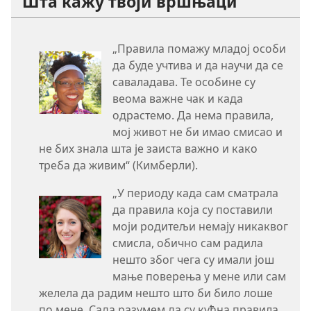
Шта кажу твоји вршњаци
„Правила помажу младој особи
да буде учтива и да научи да се
саваладава. Те особине су
веома важне чак и када
одрастемо. Да нема правила,
мој живот не би имао смисао и
не бих знала шта је заиста важно и како
треба да живим“ (Кимберли).
„У периоду када сам сматрала
да правила која су поставили
моји родитељи немају никаквог
смисла, обично сам радила
нешто због чега су имали још
мање поверења у мене или сам
желела да радим нешто што би било лоше
по мене. Сада разумем да су кућна правила