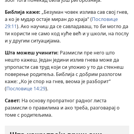
због тога понекад била још ригорознија.“
Библија каже:
„Безуман човек излива сав свој гнев,
а ко је мудар остаје миран до краја“ (
Пословице
29:11
). Ако научиш да се савладаваш, то би могло да
ти користи не само код куће већ и у школи, на послу
и у другим ситуацијама.
Шта можеш учинити:
Размисли пре него што
нешто кажеш. Један једини излив гнева може да
упропасти сав труд који си уложио у то да стекнеш
поверење родитеља. Библија с добрим разлогом
каже: „Ко је спор на гнев, веома је разборит“
(
Пословице 14:29
).
Савет:
На основу пропратног радног листа
размисли о правилима и ако треба, разговарај о
томе с родитељима.