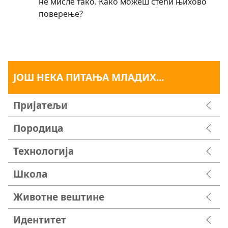
не мисле тако. Како можеш стећи њихово
поверење?
ЈОШ НЕКА ПИТАЊА МЛАДИХ...
Пријатељи
Породица
Технологија
Школа
Животне вештине
Идентитет