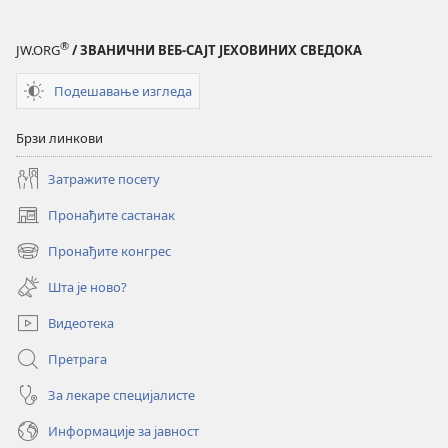
®
JW.ORG
/ ЗВАНИЧНИ ВЕБ-САЈТ ЈЕХОВИНИХ СВЕДОКА
Подешавање изгледа
Брзи линкови
Затражите посету
Пронађите састанак
(отвара
нови
Пронађите конгрес
(отвара
прозор)
нови
Шта је ново?
прозор)
Видеотека
Претрага
За лекаре специјалисте
Информације за јавност