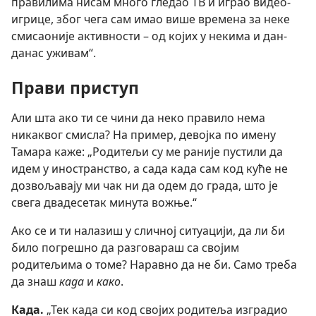
правилима нисам много гледао ТВ и играо видео-
игрице, због чега сам имао више времена за неке
смисаоније активности – од којих у некима и дан-
данас уживам“.
Прави приступ
Али шта ако ти се чини да неко правило нема
никаквог смисла? На пример, девојка по имену
Тамара каже: „Родитељи су ме раније пустили да
идем у иностранство, а сада када сам код куће не
дозвољавају ми чак ни да одем до града, што је
свега двадесетак минута вожње.“
Ако се и ти налазиш у сличној ситуацији, да ли би
било погрешно да разговараш са својим
родитељима о томе? Наравно да не би. Само треба
да знаш
када
и
како
.
Када.
„Тек када си код својих родитеља изградио