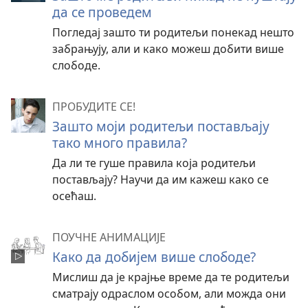
да се проведем
Погледај зашто ти родитељи понекад нешто
забрањују, али и како можеш добити више
слободе.
ПРОБУДИТЕ СЕ!
Зашто моји родитељи постављају
тако много правила?
Да ли те гуше правила која родитељи
постављају? Научи да им кажеш како се
осећаш.
ПОУЧНЕ АНИМАЦИЈЕ
Како да добијем више слободе?
Мислиш да је крајње време да те родитељи
сматрају одраслом особом, али можда они