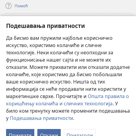
Помоћ
Прилози
(отвара
Подешавања приватности
нови
прозор)
Да бисмо вам пружили најбоље корисничко
ОНЛАЈН БИБЛИОТЕКА Watchtower
(отвара
искуство, користимо колачиће и сличне
нови
®
JW Hub
технологије. Неки колачићи су неопходни за
прозор)
(отвара
функционисање нашег сајта и не можете их
нови
®
JW Library
прозор)
отказати. Можете прихватити или отказати додатне
колачиће, које користимо да бисмо побољшали
®
Watchtower Library
ваше корисничко искуство. Ништа од тих
информација се неће продавати нити користити у
маркетиншке сврхе. Прочитајте и
Општа правила о
коришћењу колачића и сличних технологија
. У
Copyright
© 2026 Watch Tower Bible and Tract Society of Pennsylvania.
било ком тренутку можете променити подешавања
ПРАВИЛА КОРИШЋЕЊА
|
ПРИВАТНОСТ
|
ПОДЕШАВАЊЕ
у
Подешавања приватности
.
ПРИВАТНОСТИ
Прихвати
Откажи
Прилагоди