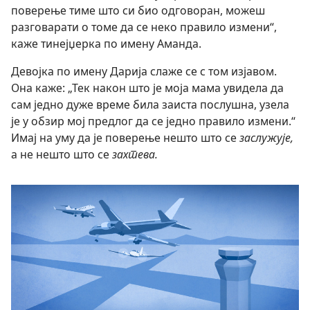
поверење тиме што си био одговоран, можеш
разговарати о томе да се неко правило измени“,
каже тинејџерка по имену Аманда.
Девојка по имену Дарија слаже се с том изјавом.
Она каже: „Тек након што је моја мама увидела да
сам једно дуже време била заиста послушна, узела
је у обзир мој предлог да се једно правило измени.“
Имај на уму да је поверење нешто што се
заслужује,
а не нешто што се
захтева.