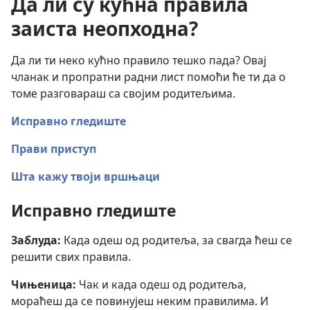
Да ли су кућна правила
заиста неопходна?
Да ли ти неко кућно правило тешко пада? Овај
чланак и пропратни радни лист помоћи ће ти да о
томе разговараш са својим родитељима.
Исправно гледиште
Прави приступ
Шта кажу твоји вршњаци
Исправно гледиште
Заблуда:
Када одеш од родитеља, за свагда ћеш се
решити свих правила.
Чињеница:
Чак и када одеш од родитеља,
мораћеш да се повинујеш неким правилима. И