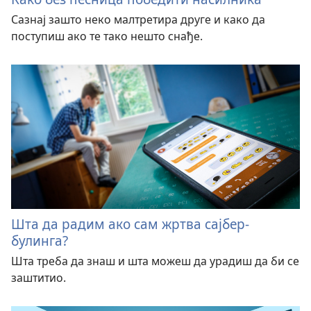
Сазнај зашто неко малтретира друге и како да
поступиш ако те тако нешто снађе.
Шта да радим ако сам жртва сајбер-
булинга?
Шта треба да знаш и шта можеш да урадиш да би се
заштитио.