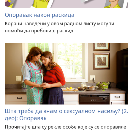
Опоравак након раскида
Кораци наведени у овом радном листу могу ти
помоћи да преболиш раскид.
Шта треба да знам о сексуалном насиљу? (2.
део): Опоравак
Прочитајте шта су рекле особе које су се опоравиле