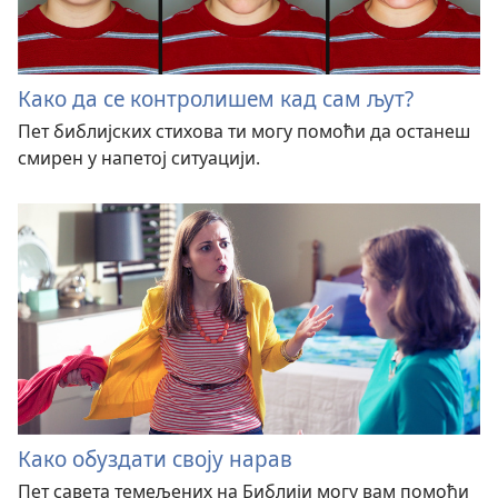
Како да се контролишем кад сам љут?
Пет библијских стихова ти могу помоћи да останеш
смирен у напетој ситуацији.
Како обуздати своју нарав
Пет савета темељених на Библији могу вам помоћи