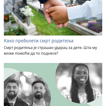
Како преболети смрт родитеља
Смрт родитеља је страшан ударац за дете. Шта му
може помоћи да то поднесе?