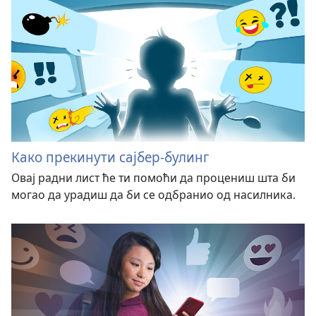
Како прекинути сајбер-булинг
Овај радни лист ће ти помоћи да процениш шта би
могао да урадиш да би се одбранио од насилника.