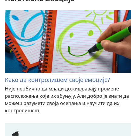
Како да контролишем своје емоције?
Није необично да млади доживљавају промене
расположења које их збуњују. Али добро је знати да
можеш разумети своја осећања и научити да их
контролишеш.