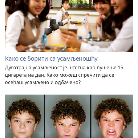
Како се борити са усамљеношћу
Дуготрајна усамљеност је штетна као пушење 15
цигарета на дан. Како можеш спречити да се
осећаш усамљено и одбачено?