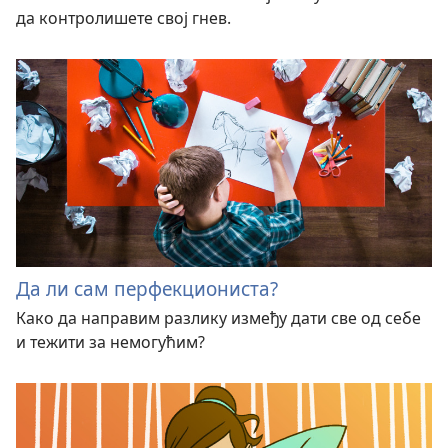
да контролишете свој гнев.
Да ли сам перфекциониста?
Како да направим разлику између дати све од себе
и тежити за немогућим?