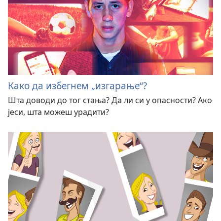
Како да избегнем „изгарање“?
Шта доводи до тог стања? Да ли си у опасности? Ако
јеси, шта можеш урадити?