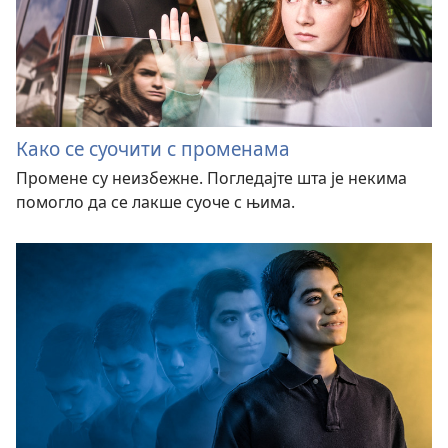
Како се суочити с променама
Промене су неизбежне. Погледајте шта је некима
помогло да се лакше суоче с њима.