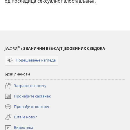
од последица сексуалног злостављања.
®
JW.ORG
/ ЗВАНИЧНИ ВЕБ-САЈТ ЈЕХОВИНИХ СВЕДОКА
Подешавање изгледа
Брзи линкови
Затражите посету
Пронађите састанак
(отвара
нови
Пронађите конгрес
(отвара
прозор)
нови
Шта је ново?
прозор)
Видеотека