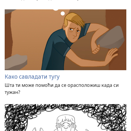
Како савладати тугу
Шта ти може помоћи да се орасположиш када си
тужан?