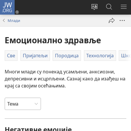
JW.ORG
Пријава
(отвара
Промени
Претрага
ПР
нови
језик
сајта
МЕ
Млади
прозор)
сајта
JW.ORG
Емоционално здравље
Све
Пријатељи
Породица
Технологија
Шко
Многи млади су понекад усамљени, анксиозни,
депресивни и исцрпљени. Сазнај како да изађеш на
крај са својим осећањима.
Негативне емоције