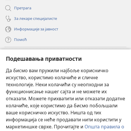
Претрага
За лекаре специјалисте
Информације за јавност
Помоћ
Прилози
(отвара
Подешавања приватности
нови
прозор)
Да бисмо вам пружили најбоље корисничко
ОНЛАЈН БИБЛИОТЕКА Watchtower
(отвара
искуство, користимо колачиће и сличне
нови
®
JW Hub
технологије. Неки колачићи су неопходни за
прозор)
(отвара
функционисање нашег сајта и не можете их
нови
®
JW Library
прозор)
отказати. Можете прихватити или отказати додатне
колачиће, које користимо да бисмо побољшали
®
Watchtower Library
ваше корисничко искуство. Ништа од тих
информација се неће продавати нити користити у
маркетиншке сврхе. Прочитајте и
Општа правила о