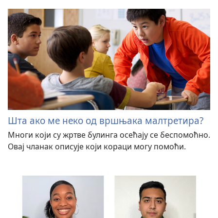
Шта ако ме неко од вршњака малтретира?
Многи који су жртве булинга осећају се беспомоћно.
Овај чланак описује који кораци могу помоћи.