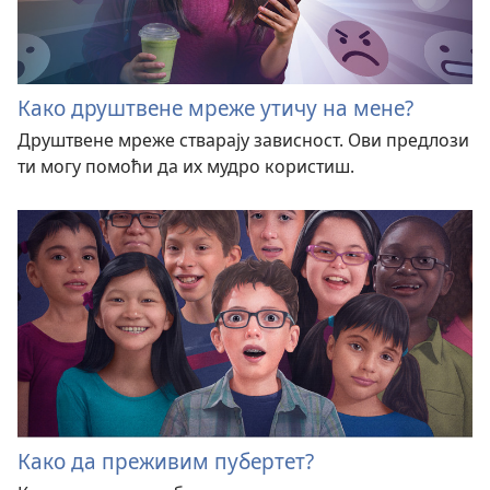
Како друштвене мреже утичу на мене?
Друштвене мреже стварају зависност. Ови предлози
ти могу помоћи да их мудро користиш.
Како да преживим пубертет?