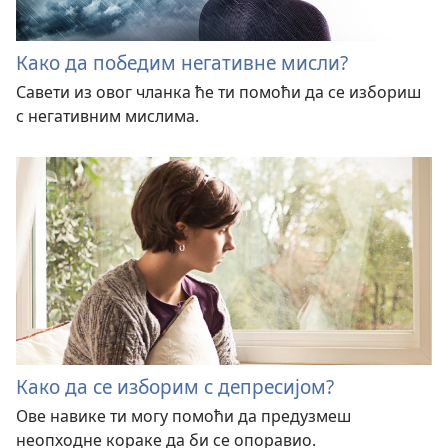
Како да победим негативне мисли?
Савети из овог чланка ће ти помоћи да се избориш
с негативним мислима.
Како да се изборим с депресијом?
Ове навике ти могу помоћи да предузмеш
неопходне кораке да би се опоравио.