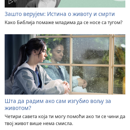
Зашто верујем: Истина о животу и смрти
Како Библија помаже младима да се носе са тугом?
Шта да радим ако сам изгубио вољу за
животом?
Четири савета која ти могу помоћи ако ти се чини да
твој живот више нема смисла.