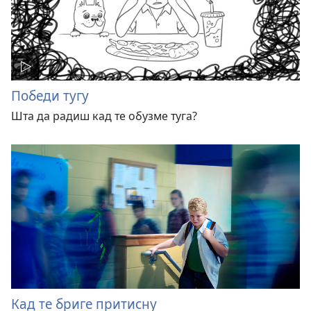
Победи тугу
Шта да радиш кад те обузме туга?
Кад те бриге притисну