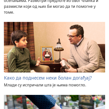
осећањима. Размотри предлоге из овог чланка и
размисли који од њих би могао да ти помогне у
томе.
Како да поднесем неки болан догађај?
Млади су испричали шта је њима помогло.