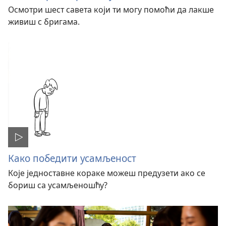
Осмотри шест савета који ти могу помоћи да лакше
живиш с бригама.
Како победити усамљеност
Које једноставне кораке можеш предузети ако се
бориш са усамљеношћу?