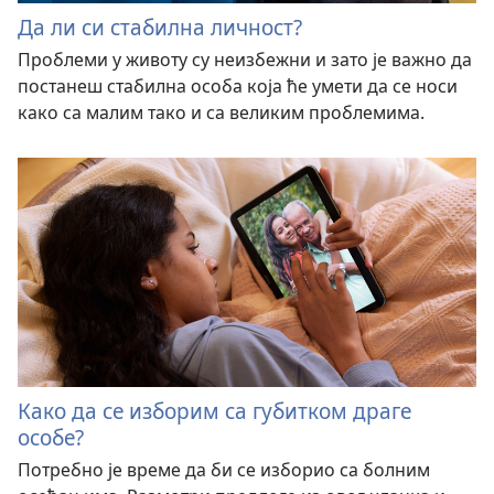
Да ли си стабилна личност?
Проблеми у животу су неизбежни и зато је важно да
постанеш стабилна особа која ће умети да се носи
како са малим тако и са великим проблемима.
Како да се изборим са губитком драге
особе?
Потребно је време да би се изборио са болним