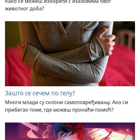
Како се можеш изборити с изазовима овог
животног доба?
Зашто се сечем по телу?
Многи млади су склони самоповређивању. Ако си
прибегао томе, где можеш пронаћи помоћ?