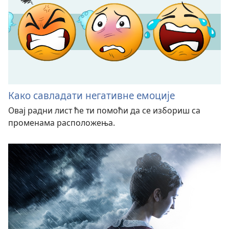
Како савладати негативне емоције
Овај радни лист ће ти помоћи да се избориш са
променама расположења.