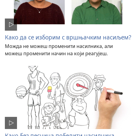
Како да се изборим с вршњачким насиљем?
Можда не можеш променити насилника, али
можеш променити начин на који реагујеш.
Како без песница победити насилника