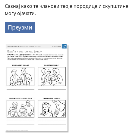
Сазнај како те чланови твоје породице и скупштине
могу ојачати.
Преузми