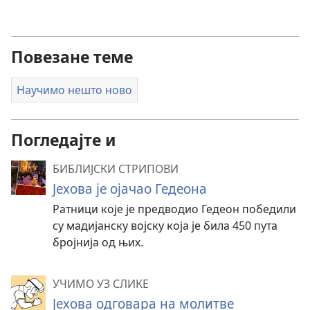
Повезане теме
Научимо нешто ново
Погледајте и
БИБЛИЈСКИ СТРИПОВИ
Јехова је ојачао Гедеона
Ратници које је предводио Гедеон победили
су мадијанску војску која је била 450 пута
бројнија од њих.
УЧИМО УЗ СЛИКЕ
Јехова одговара на молитве