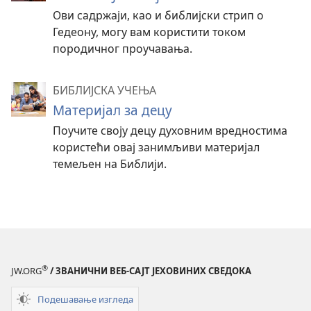
Ови садржаји, као и библијски стрип о
Гедеону, могу вам користити током
породичног проучавања.
БИБЛИЈСКА УЧЕЊА
Материјал за децу
Поучите своју децу духовним вредностима
користећи овај занимљиви материјал
темељен на Библији.
®
JW.ORG
/ ЗВАНИЧНИ ВЕБ-САЈТ ЈЕХОВИНИХ СВЕДОКА
Подешавање изгледа