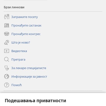
Брзи линкови
Затражите посету
Пронађите састанак
(отвара
нови
Пронађите конгрес
(отвара
прозор)
нови
Шта је ново?
прозор)
Видеотека
Претрага
За лекаре специјалисте
Информације за јавност
Помоћ
Прилози
(отвара
Подешавања приватности
нови