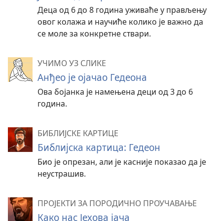
Деца од 6 до 8 година уживаће у прављењу
овог колажа и научиће колико је важно да
се моле за конкретне ствари.
УЧИМО УЗ СЛИКЕ
Анђео је ојачао Гедеона
Ова бојанка је намењена деци од 3 до 6
година.
БИБЛИЈСКЕ КАРТИЦЕ
Библијска картица: Гедеон
Био је опрезан, али је касније показао да је
неустрашив.
ПРОЈЕКТИ ЗА ПОРОДИЧНО ПРОУЧАВАЊЕ
Како нас Јехова јача