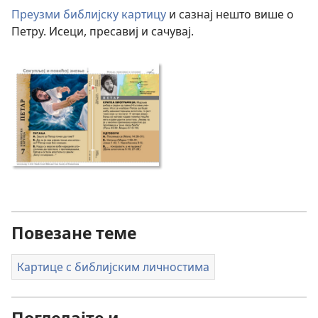
Преузми библијску картицу
и сазнај нешто више о
Петру. Исеци, пресавиј и сачувај.
Повезане теме
Картице с библијским личностима