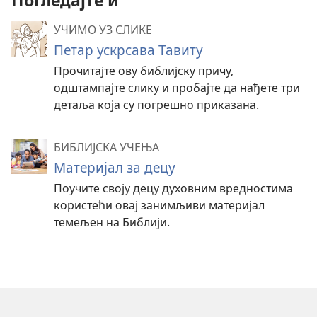
Погледајте и
УЧИМО УЗ СЛИКЕ
Петар ускрсава Тавиту
Прочитајте ову библијску причу,
одштампајте слику и пробајте да нађете три
детаља која су погрешно приказана.
БИБЛИЈСКА УЧЕЊА
Материјал за децу
Поучите своју децу духовним вредностима
користећи овај занимљиви материјал
темељен на Библији.