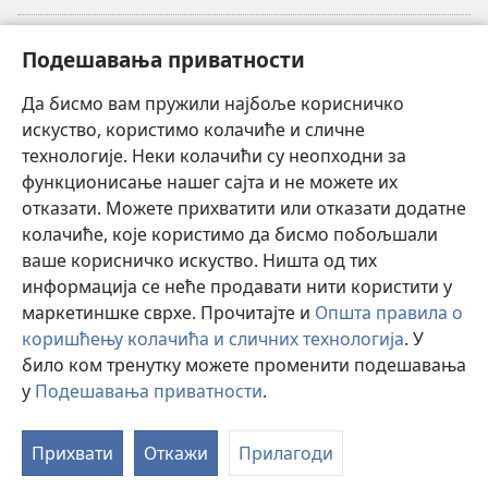
Прилози
(отвара
Подешавања приватности
нови
прозор)
Да бисмо вам пружили најбоље корисничко
ОНЛАЈН БИБЛИОТЕКА Watchtower
(отвара
искуство, користимо колачиће и сличне
нови
®
JW Hub
технологије. Неки колачићи су неопходни за
прозор)
(отвара
функционисање нашег сајта и не можете их
нови
®
JW Library
прозор)
отказати. Можете прихватити или отказати додатне
колачиће, које користимо да бисмо побољшали
®
Watchtower Library
ваше корисничко искуство. Ништа од тих
информација се неће продавати нити користити у
маркетиншке сврхе. Прочитајте и
Општа правила о
коришћењу колачића и сличних технологија
. У
Copyright
© 2026 Watch Tower Bible and Tract Society of Pennsylvania.
било ком тренутку можете променити подешавања
ПРАВИЛА КОРИШЋЕЊА
|
ПРИВАТНОСТ
|
ПОДЕШАВАЊЕ
у
Подешавања приватности
.
ПРИВАТНОСТИ
Прихвати
Откажи
Прилагоди