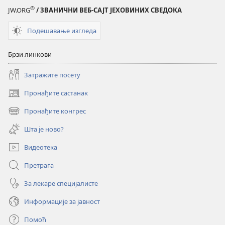
®
JW.ORG
/ ЗВАНИЧНИ ВЕБ-САЈТ ЈЕХОВИНИХ СВЕДОКА
Подешавање изгледа
Брзи линкови
Затражите посету
Пронађите састанак
(отвара
нови
Пронађите конгрес
(отвара
прозор)
нови
Шта је ново?
прозор)
Видеотека
Претрага
За лекаре специјалисте
Информације за јавност
Помоћ