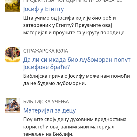
ПРОЈЕКТИ ЗА ПОРОДИЧНО ПРОУЧАВАЊЕ
Јосиф у Египту
Шта учимо од Јосифа који је био роб и
затвореник у Египту? Преузмите овај
материјал и проучите га у кругу породице.
СТРАЖАРСКА КУЛА
Да ли си икада био љубоморан попут
Јосифове браће?
Библијска прича о Јосифу може нам помоћи
да не будемо љубоморни.
БИБЛИЈСКА УЧЕЊА
Материјал за децу
Поучите своју децу духовним вредностима
користећи овај занимљиви материјал
темељен на Библији.