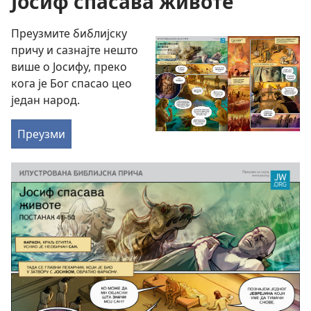
Јосиф спасава животе
Преузмите библијску
причу и сазнајте нешто
више о Јосифу, преко
кога је Бог спасао цео
један народ.
Преузми