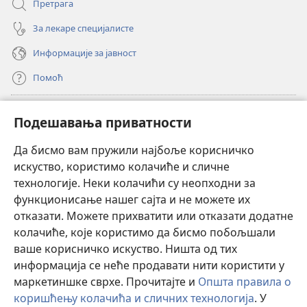
Претрага
За лекаре специјалисте
Информације за јавност
Помоћ
Прилози
(отвара
Подешавања приватности
нови
прозор)
Да бисмо вам пружили најбоље корисничко
ОНЛАЈН БИБЛИОТЕКА Watchtower
(отвара
искуство, користимо колачиће и сличне
нови
®
JW Hub
технологије. Неки колачићи су неопходни за
прозор)
(отвара
функционисање нашег сајта и не можете их
нови
®
JW Library
прозор)
отказати. Можете прихватити или отказати додатне
колачиће, које користимо да бисмо побољшали
®
Watchtower Library
ваше корисничко искуство. Ништа од тих
информација се неће продавати нити користити у
маркетиншке сврхе. Прочитајте и
Општа правила о
коришћењу колачића и сличних технологија
. У