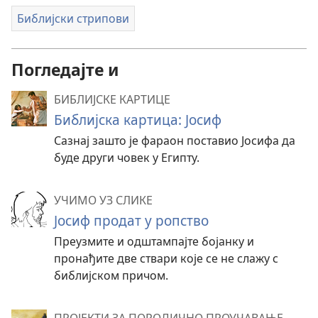
Библијски стрипови
Погледајте и
БИБЛИЈСКЕ КАРТИЦЕ
Библијска картица: Јосиф
Сазнај зашто је фараон поставио Јосифа да
буде други човек у Египту.
УЧИМО УЗ СЛИКЕ
Јосиф продат у ропство
Преузмите и одштампајте бојанку и
пронађите две ствари које се не слажу с
библијском причом.