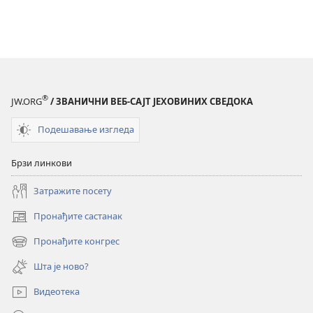
®
JW.ORG
/ ЗВАНИЧНИ ВЕБ-САЈТ ЈЕХОВИНИХ СВЕДОКА
Подешавање изгледа
Брзи линкови
Затражите посету
Пронађите састанак
(отвара
нови
Пронађите конгрес
(отвара
прозор)
нови
Шта је ново?
прозор)
Видеотека