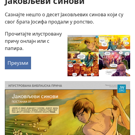
Јаковљеви синови
Сазнајте нешто о десет Јаковљевих синова који су
свог брата Јосифа продали у ропство.
Прочитајте илустровану
причу онлајн или с
папира.
Преузми