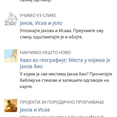
УЧИМО УЗ СЛИКЕ
Јаков, Исав и јело
Упознајте Јакова и Исава. Преузмите ову
слику, одштампајте је и обојте.
НАУЧИМО НЕШТО НОВО
Квиз из географије: Места у којима је
Јаков био
У којим је све местима Јаков био? Прочитајте
библијске стихове и запишите одговоре на
карти.
ПРОЈЕКТИ ЗА ПОРОДИЧНО ПРОУЧАВАЊЕ
Јаков и Исав