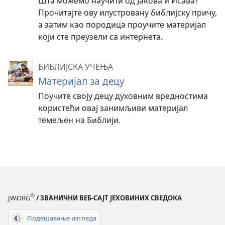
Шта можемо научити од Јакова и Исава?
Прочитајте ову илустровану библијску причу,
а затим као породица проучите материјал
који сте преузели са интернета.
БИБЛИЈСКА УЧЕЊА
Материјал за децу
Поучите своју децу духовним вредностима
користећи овај занимљиви материјал
темељен на Библији.
®
JW.ORG
/ ЗВАНИЧНИ ВЕБ-САЈТ ЈЕХОВИНИХ СВЕДОКА
Подешавање изгледа