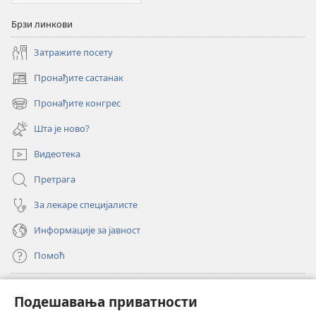
Брзи линкови
Затражите посету
Пронађите састанак
(отвара
нови
Пронађите конгрес
(отвара
прозор)
нови
Шта је ново?
прозор)
Видеотека
Претрага
За лекаре специјалисте
Информације за јавност
Помоћ
Прилози
(отвара
Подешавања приватности
нови