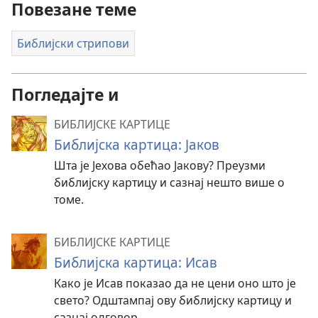
Повезане теме
Библијски стрипови
Погледајте и
БИБЛИЈСКЕ КАРТИЦЕ
Библијска картица: Јаков
Шта је Јехова обећао Јакову? Преузми
библијску картицу и сазнај нешто више о
томе.
БИБЛИЈСКЕ КАРТИЦЕ
Библијска картица: Исав
Како је Исав показао да не цени оно што је
свето? Одштампај ову библијску картицу и
сазнај одговор.