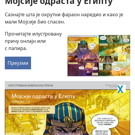
Мојсије одраста у Египту
Сазнајте шта је окрутни фараон наредио и како је
мали Мојсије био спасен.
Прочитајте илустровану
причу онлајн или
с папира.
Преузми