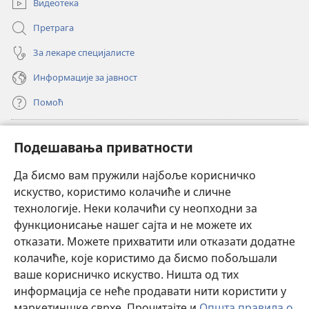
Видеотека
Претрага
За лекаре специјалисте
Информације за јавност
Помоћ
Прилози
(отвара
Подешавања приватности
нови
прозор)
Да бисмо вам пружили најбоље корисничко
ОНЛАЈН БИБЛИОТЕКА Watchtower
(отвара
искуство, користимо колачиће и сличне
нови
®
JW Hub
технологије. Неки колачићи су неопходни за
прозор)
(отвара
функционисање нашег сајта и не можете их
нови
®
JW Library
прозор)
отказати. Можете прихватити или отказати додатне
колачиће, које користимо да бисмо побољшали
®
Watchtower Library
ваше корисничко искуство. Ништа од тих
информација се неће продавати нити користити у
маркетиншке сврхе. Прочитајте и
Општа правила о