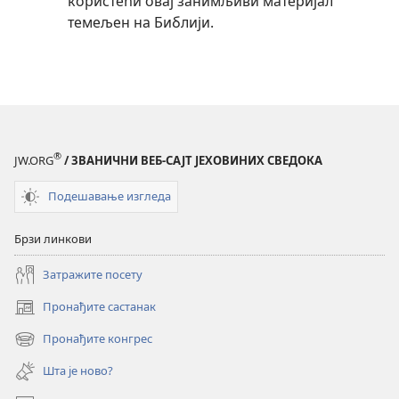
користећи овај занимљиви материјал
темељен на Библији.
®
JW.ORG
/ ЗВАНИЧНИ ВЕБ-САЈТ ЈЕХОВИНИХ СВЕДОКА
Подешавање изгледа
Брзи линкови
Затражите посету
Пронађите састанак
(отвара
нови
Пронађите конгрес
(отвара
прозор)
нови
Шта је ново?
прозор)