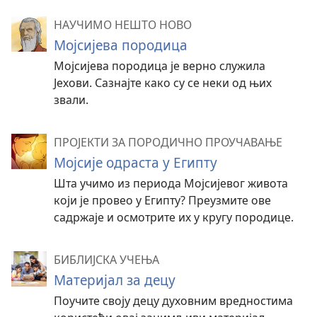
НАУЧИМО НЕШТО НОВО
Мојсијева породица
Мојсијева породица је верно служила
Јехови. Сазнајте како су се неки од њих
звали.
ПРОЈЕКТИ ЗА ПОРОДИЧНО ПРОУЧАВАЊЕ
Мојсије одраста у Египту
Шта учимо из периода Мојсијевог живота
који је провео у Египту? Преузмите ове
садржаје и осмотрите их у кругу породице.
БИБЛИЈСКА УЧЕЊА
Материјал за децу
Поучите своју децу духовним вредностима