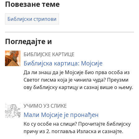
Повезане теме
Библијски стрипови
Погледајте и
БИБЛИЈСКЕ КАРТИЦЕ
Библијска картица: Мојсије
Да ли знаш да је Мојсије био прва особа из
Светог писма која је чинила чуда? Преузми
ову библијску картицу и сазнај више о њему.
УЧИМО УЗ СЛИКЕ
Мали Мојсије је пронађен
Ко су особе на слици? Прочитајте библијску
причу из 2. поглавља Изласка и сазнајте.