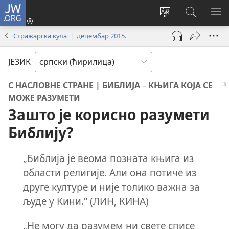
JW.ORG
Пријава
(отвара
Промени
Претрага
ПР
нови
језик
сајта
МЕ
Стражарска кула | децембар 2015.
прозор)
сајта
JW.ORG
ЈЕЗИК
С НАСЛОВНЕ СТРАНЕ | БИБЛИЈА
–
КЊИГА КОЈА СЕ
МОЖЕ РАЗУМЕТИ
Зашто је корисно разумети
Библију?
„Библија је веома позната књига из
области религије. Али она потиче из
друге културе и није толико важна за
људе у Кини.“ (ЛИН, КИНА)
„Не могу да разумем ни свете списе