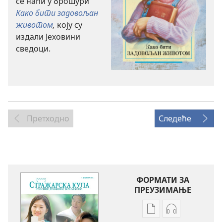
се наћи у брошури
Како бити задовољан
животом
,
коју су
издали Јеховини
сведоци.
Претходно
Следеће
ФОРМАТИ ЗА
ПРЕУЗИМАЊЕ
Формати
Формати