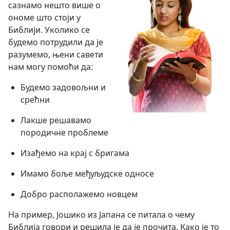
сазнамо нешто више о
ономе што стоји у
Библији. Уколико се
будемо потрудили да је
разумемо, њени савети
нам могу помоћи да:
Будемо задовољни и
срећни
Лакше решавамо
породичне проблеме
Изађемо на крај с бригама
Имамо боље међуљудске односе
Добро располажемо новцем
На пример, Јошико из Јапана се питала о чему
Библија говори и решила је да је прочита. Како је то