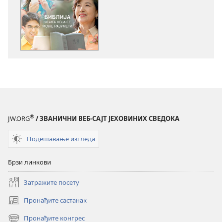
за
за
преузимање
преузимање
електронских
аудио-
публикација
садржаја
СТРАЖАРСКА
СТРАЖАРСКА
КУЛА
КУЛА
Библија
Библија
—
—
књига
књига
која
која
®
JW.ORG
/ ЗВАНИЧНИ ВЕБ-САЈТ ЈЕХОВИНИХ СВЕДОКА
се
се
може
може
Подешавање изгледа
разумети
разумети
Брзи линкови
Затражите посету
Пронађите састанак
(отвара
нови
Пронађите конгрес