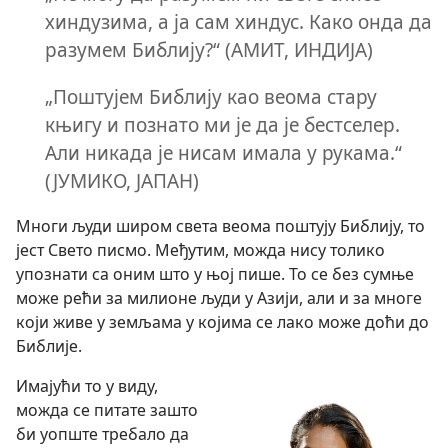
хиндузима, а ја сам хиндус. Како онда да
разумем Библију?“ (АМИТ, ИНДИЈА)
„Поштујем Библију као веома стару
књигу и познато ми је да је бестселер.
Али никада је нисам имала у рукама.“
(ЈУМИКО, ЈАПАН)
Многи људи широм света веома поштују Библију, то
јест Свето писмо. Међутим, можда нису толико
упознати са оним што у њој пише. То се без сумње
може рећи за милионе људи у Азији, али и за многе
који живе у земљама у којима се лако може доћи до
Библије.
Имајући то у виду,
можда се питате зашто
би уопште требало да