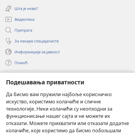
(отвара
прозор)
нови
Шта је ново?
прозор)
Видеотека
Претрага
За лекаре специјалисте
Информације за јавност
Помоћ
Прилози
(отвара
Подешавања приватности
нови
прозор)
Да бисмо вам пружили најбоље корисничко
ОНЛАЈН БИБЛИОТЕКА Watchtower
(отвара
искуство, користимо колачиће и сличне
нови
®
JW Hub
технологије. Неки колачићи су неопходни за
прозор)
(отвара
функционисање нашег сајта и не можете их
нови
®
JW Library
прозор)
отказати. Можете прихватити или отказати додатне
колачиће, које користимо да бисмо побољшали
®