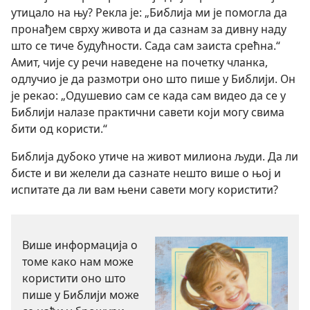
утицало на њу? Рекла је: „Библија ми је помогла да
пронађем сврху живота и да сазнам за дивну наду
што се тиче будућности. Сада сам заиста срећна.“
Амит, чије су речи наведене на почетку чланка,
одлучио је да размотри оно што пише у Библији. Он
је рекао: „Одушевио сам се када сам видео да се у
Библији налазе практични савети који могу свима
бити од користи.“
Библија дубоко утиче на живот милиона људи. Да ли
бисте и ви желели да сазнате нешто више о њој и
испитате да ли вам њени савети могу користити?
Више информација о
томе како нам може
користити оно што
пише у Библији може