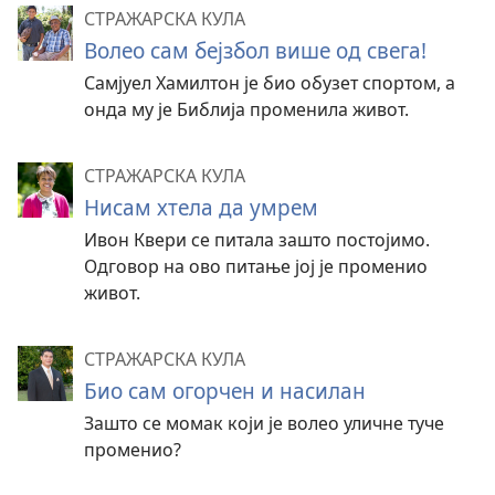
СТРАЖАРСКА КУЛА
Волео сам бејзбол више од свега!
Самјуел Хамилтон је био обузет спортом, а
онда му је Библија променила живот.
СТРАЖАРСКА КУЛА
Нисам хтела да умрем
Ивон Квери се питала зашто постојимо.
Одговор на ово питање јој је променио
живот.
СТРАЖАРСКА КУЛА
Био сам огорчен и насилан
Зашто се момак који је волео уличне туче
променио?