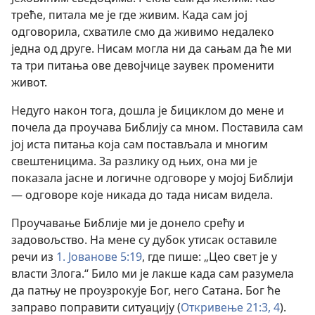
треће, питала ме је где живим. Када сам јој
одговорила, схватиле смо да живимо недалеко
једна од друге. Нисам могла ни да сањам да ће ми
та три питања ове девојчице заувек променити
живот.
Недуго након тога, дошла је бициклом до мене и
почела да проучава Библију са мном. Поставила сам
јој иста питања која сам постављала и многим
свештеницима. За разлику од њих, она ми је
показала јасне и логичне одговоре у мојој Библији
— одговоре које никада до тада нисам видела.
Проучавање Библије ми је донело срећу и
задовољство. На мене су дубок утисак оставиле
речи из
1. Јованове 5:19
, где пише: „Цео свет је у
власти Злога.“ Било ми је лакше када сам разумела
да патњу не проузрокује Бог, него Сатана. Бог ће
заправо поправити ситуацију (
Откривење 21:3, 4
).