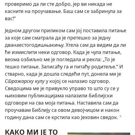
проверимо да ли сте добро, јер ви никада не
касните на проучавање. Баш сам се забринула за
вас!“
Једном другом приликом сам јој поставила питање
за које сам сматрала да је претешко за једну
дванаестогодишњакињу. Хтела сам да видим да ли
ће измислити неки одговор. Када је чула питање,
веома озбиљно ме је погледала и рекла: „То је
тешко питање. Записаћу га и питаћу родитеље.“ И
стварно, када је дошла следећи пут, донела ми је
Стражарску кулу
у којој се налазио одговор.
Сведоцима ме је привукло управо то што су се у
њиховим публикацијама налазили библијски
одговори на сва моја питања. Наставила сам да
проучавам Библију са овом девојчицом и након
годину дана сам се крстила као Јеховин сведок.
*
КАКО МИ ЈЕ ТО