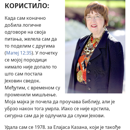
КОРИСТИЛО:
Када сам коначно
добила логичне
одговоре на своја
питања, желела сам да
то поделим с другима
(
Матеј 12:35
). У почетку
се мојој породици
нимало није допало то
што сам постала
Јеховин сведок.
Међутим, с временом су
променили мишљење.
Моја мајка је почела да проучава Библију, али је
убрзо након тога умрла. Иако се није крстила,
сигурна сам да је одлучила да служи Јехови.
Удала сам се 1978. за Елајаса Казана, који је такође