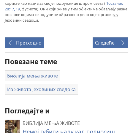
користе као назив за своје подружнице широм света (
Постанак
28:17,
19
, фуснота). Они који живе у тим објектима обављају разне
послове којима се подупире образовно дело које организују
Јеховини сведоци.
Претходно
Следеће
Повезане теме
Библија мења животе
Из живота Јеховиних сведока
Погледајте и
БИБЛИЈА МЕЊА ЖИВОТЕ
Немој губити наду кад подносиш