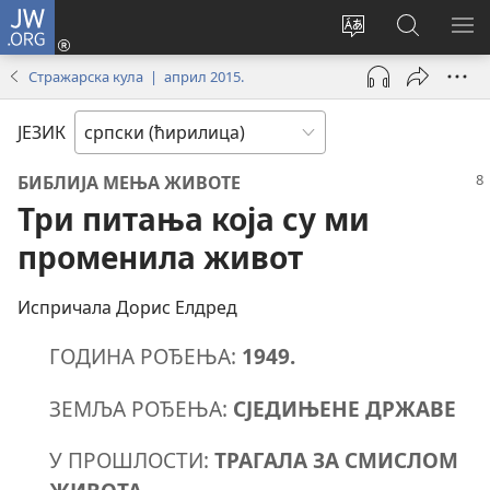
JW.ORG
Пријава
(отвара
Промени
Претрага
ПР
нови
језик
сајта
МЕ
Стражарска кула | април 2015.
прозор)
сајта
JW.ORG
ЈЕЗИК
БИБЛИЈА МЕЊА ЖИВОТЕ
Три питања која су ми
променила живот
Испричала Дорис Елдред
ГОДИНА РОЂЕЊА:
1949.
ЗЕМЉА РОЂЕЊА:
СЈЕДИЊЕНЕ ДРЖАВЕ
У ПРОШЛОСТИ:
ТРАГАЛА ЗА СМИСЛОМ