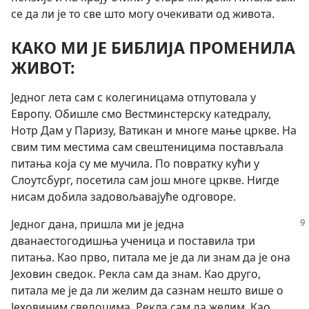
се да ли је то све што могу очекивати од живота.
КАКО МИ ЈЕ БИБЛИЈА ПРОМЕНИЛА
ЖИВОТ:
Једног лета сам с колегиницама отпутовала у
Европу. Обишле смо Вестминстерску катедралу,
Нотр Дам у Паризу, Ватикан и многе мање цркве. На
свим тим местима сам свештеницима постављала
питања која су ме мучила. По повратку кући у
Слоутсбург, посетила сам још многе цркве. Нигде
нисам добила задовољавајуће одговоре.
Једног дана, пришла ми је једна
дванаестогодишња ученица и поставила три
питања. Као прво, питала ме је да ли знам да је она
Јеховин сведок. Рекла сам да знам. Као друго,
питала ме је да ли желим да сазнам нешто више о
Јеховиним сведоцима. Рекла сам да желим. Као