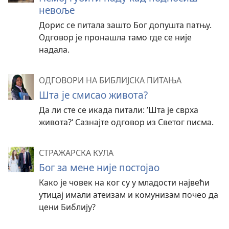
невоље
Дорис се питала зашто Бог допушта патњу.
Одговор је пронашла тамо где се није
надала.
ОДГОВОРИ НА БИБЛИЈСКА ПИТАЊА
Шта је смисао живота?
Да ли сте се икада питали: ’Шта је сврха
живота?‘ Сазнајте одговор из Светог писма.
СТРАЖАРСКА КУЛА
Бог за мене није постојао
Како је човек на ког су у младости највећи
утицај имали атеизам и комунизам почео да
цени Библију?