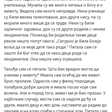
учитељица. Мучила су ме многа питања о Богу и о
животу. Видела сам многе неправде. Неки ученици
су били веома талентовани, док други нису, па су
морали много више да се труде. Неки су били
одличног здравља, док су се други родили с неким
хендикепом. Понекад би родитељи такве деце
рекли нешто попут овога: „Сигурно је била Божја
воља да се моје дете тако роди.“ Питала сам се
зашто би Бог хтео да се нека деца роде са
хендикепом. Она ништа нису згрешила.
Такође сам се питала: ’Шта бих вредно могла да
учиним у животу?‘ Имала сам осећај да ми живот
брзо пролази. Одрасла сам у финој породици,
похађала добре школе и имала посао који сам
волела. Али и поред тога, живот ми је био празан. У
најбољем случају, могла сам се надати да ћу се
удати, имати децу и леп дом, наставити да радим до
пензије и на крају отићи у старачки дом. Питала сам