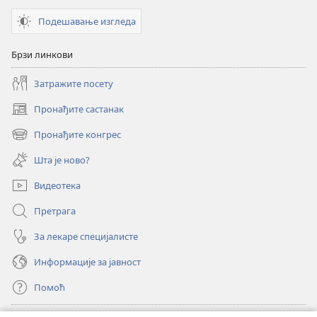
упознате
упознате
Подешавање изгледа
Свето
Свето
писмо?
писмо?
Брзи линкови
Затражите посету
Пронађите састанак
(отвара
нови
Пронађите конгрес
(отвара
прозор)
нови
Шта је ново?
прозор)
Видеотека
Претрага
За лекаре специјалисте
Информације за јавност
Помоћ