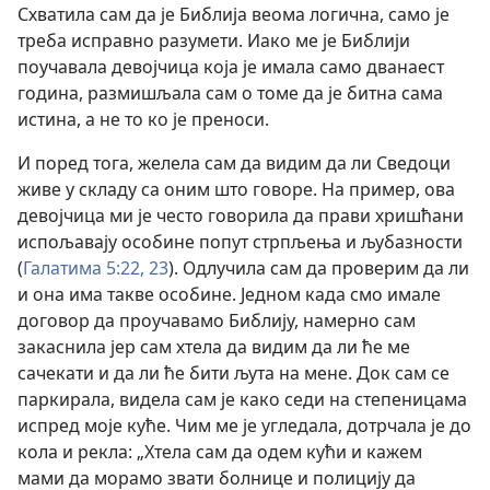
Схватила сам да је Библија веома логична, само је
треба исправно разумети. Иако ме је Библији
поучавала девојчица која је имала само дванаест
година, размишљала сам о томе да је битна сама
истина, а не то ко је преноси.
И поред тога, желела сам да видим да ли Сведоци
живе у складу са оним што говоре. На пример, ова
девојчица ми је често говорила да прави хришћани
испољавају особине попут стрпљења и љубазности
(
Галатима 5:22, 23
). Одлучила сам да проверим да ли
и она има такве особине. Једном када смо имале
договор да проучавамо Библију, намерно сам
закаснила јер сам хтела да видим да ли ће ме
сачекати и да ли ће бити љута на мене. Док сам се
паркирала, видела сам је како седи на степеницама
испред моје куће. Чим ме је угледала, дотрчала је до
кола и рекла: „Хтела сам да одем кући и кажем
мами да морамо звати болнице и полицију да