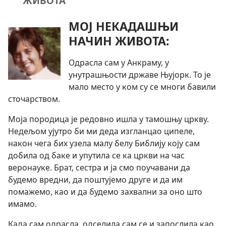
ЖИВОТА
МОЈ НЕКАДАШЊИ
НАЧИН ЖИВОТА:
Одрасла сам у Анкраму, у
унутрашњости државе Њујорк. То је
мало место у ком су се многи бавили
сточарством.
Моја породица је редовно ишла у тамошњу цркву.
Недељом ујутро би ми деда изгланцао ципеле,
након чега бих узела малу белу Библију коју сам
добила од баке и упутила се ка цркви на час
веронауке. Брат, сестра и ја смо поучавани да
будемо вредни, да поштујемо друге и да им
помажемо, као и да будемо захвални за оно што
имамо.
Када сам одрасла, одселила сам се и запослила као