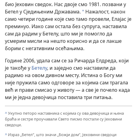
био Јеховин сведок. Нас двоје смо 1981. позвани у
Бетел у Сједињеним Државама.
Нажалост, након
*
само четири године које смо тамо провели, Елајас је
преминуо. Иако сам остала без супруга, наставила
сам да радим у Бетелу, што ми је помогло да
усмерим мисли на нешто корисно и да се лакше
борим с негативним осећањима.
Године 2006, удала сам се за Ричарда Елдреда, који
је такође у
Бетелу
, и заједно смо наставили да
радимо на овом дивном месту. Истина о Богу ми
није пружила само одговоре за којима сам трагала
већ и прави смисао у животу — а све је почело када
ми је једна девојчица поставила три питања.
^
Укупно петоро наставника с којима су ова девојчица и њена
браћа и сестре проучавали Свето писмо постали су Јеховини
сведоци.
^
Израз „Бетел“, што значи „Божји дом“, Јеховини сведоци