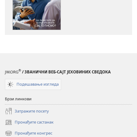
за
за
преузимање
преузимање
електронских
аудио-
публикација
садржаја
СТРАЖАРСКА
СТРАЖАРСКА
КУЛА
КУЛА
Да
Да
ли
ли
желите
желите
да
да
®
JW.ORG
/ ЗВАНИЧНИ ВЕБ-САЈТ ЈЕХОВИНИХ СВЕДОКА
боље
боље
упознате
упознате
Подешавање изгледа
Свето
Свето
писмо?
писмо?
Брзи линкови
Затражите посету
Пронађите састанак
(отвара
нови
Пронађите конгрес
(отвара
прозор)