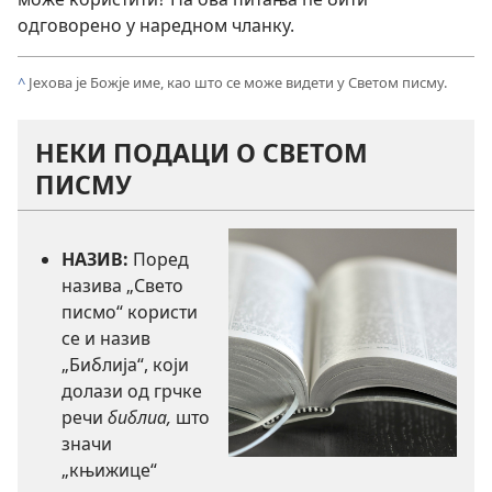
одговорено у наредном чланку.
^
Јехова је Божје име, као што се може видети у Светом писму.
НЕКИ ПОДАЦИ О СВЕТОМ
ПИСМУ
НАЗИВ:
Поред
назива „Свето
писмо“ користи
се и назив
„Библија“, који
долази од грчке
речи
библиа,
што
значи
„књижице“