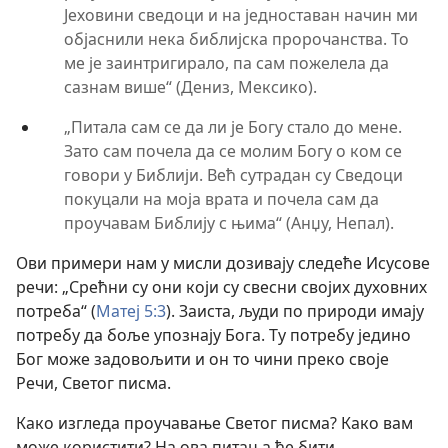
Јеховини сведоци и на једноставан начин ми
објаснили нека библијска пророчанства. То
ме је заинтригирало, па сам пожелела да
сазнам више“ (Дениз, Мексико).
„Питала сам се да ли је Богу стало до мене.
Зато сам почела да се молим Богу о ком се
говори у Библији. Већ сутрадан су Сведоци
покуцали на моја врата и почела сам да
проучавам Библију с њима“ (Анџу, Непал).
Ови примери нам у мисли дозивају следеће Исусове
речи: „Срећни су они који су свесни својих духовних
потреба“ (
Матеј 5:3
). Заиста, људи по природи имају
потребу да боље упознају Бога. Ту потребу једино
Бог може задовољити и он то чини преко своје
Речи, Светог писма.
Како изгледа проучавање Светог писма? Како вам
може користити? На ова питања ће бити