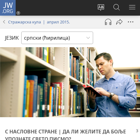
JW.ORG
Пријава
(отвара
Промени
Претрага
ПР
нови
језик
сајта
МЕ
Стражарска кула | април 2015.
прозор)
сајта
JW.ORG
ЈЕЗИК
С НАСЛОВНЕ СТРАНЕ | ДА ЛИ ЖЕЛИТЕ ДА БОЉЕ
УПОЗНАТЕ СВЕТО ПИСМО?