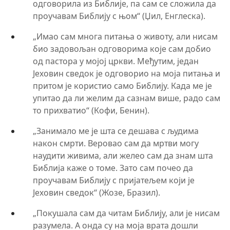
одговорила из Библије, па сам се сложила да
проучавам Библију с њом“ (Џил, Енглеска).
„Имао сам многа питања о животу, али нисам
био задовољан одговорима које сам добио
од пастора у мојој цркви. Међутим, један
Јеховин сведок је одговорио на моја питања и
притом је користио само Библију. Када ме је
упитао да ли желим да сазнам више, радо сам
то прихватио“ (Кофи, Бенин).
„Занимало ме је шта се дешава с људима
након смрти. Веровао сам да мртви могу
наудити живима, али желео сам да знам шта
Библија каже о томе. Зато сам почео да
проучавам Библију с пријатељем који је
Јеховин сведок“ (Жозе, Бразил).
„Покушала сам да читам Библију, али је нисам
разумела. А онда су на моја врата дошли