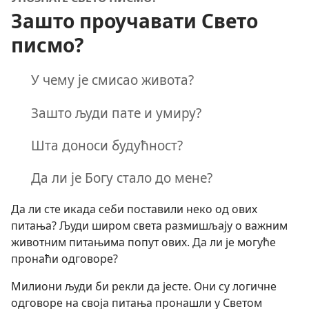
Зашто проучавати Свето
писмо?
У чему је смисао живота?
Зашто људи пате и умиру?
Шта доноси будућност?
Да ли је Богу стало до мене?
Да ли сте икада себи поставили неко од ових
питања? Људи широм света размишљају о важним
животним питањима попут ових. Да ли је могуће
пронаћи одговоре?
Милиони људи би рекли да јесте. Они су логичне
одговоре на своја питања пронашли у Светом