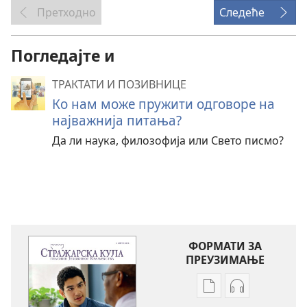
Претходно
Следеће
Погледајте и
ТРАКТАТИ И ПОЗИВНИЦЕ
Ко нам може пружити одговоре на
најважнија питања?
Да ли наука, филозофија или Свето писмо?
ФОРМАТИ ЗА
ПРЕУЗИМАЊЕ
Формати
Формати