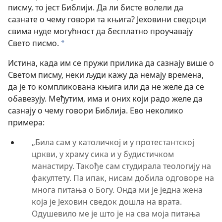
писму, то јест Библији. Да ли бисте волели да
сазнате о чему говори та књига? Јеховини сведоци
свима нуде могућност да бесплатно проучавају
Свето писмо.
*
Истина, када им се пружи прилика да сазнају више о
Светом писму, неки људи кажу да немају времена,
да је то компликована књига или да не желе да се
обавезују. Међутим, има и оних који радо желе да
сазнају о чему говори Библија. Ево неколико
примера:
„Била сам у католичкој и у протестантској
цркви, у храму сика и у будистичком
манастиру. Такође сам студирала теологију на
факултету. Па ипак, нисам добила одговоре на
многа питања о Богу. Онда ми је једна жена
која је Јеховин сведок дошла на врата.
Одушевило ме је што је на сва моја питања