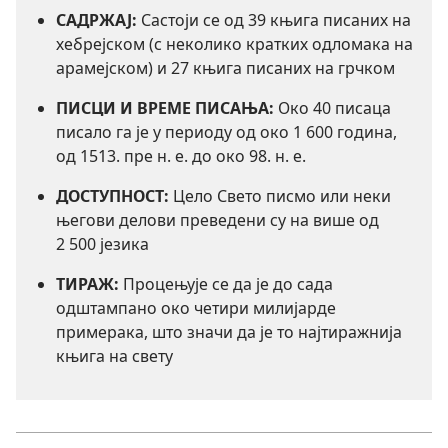
САДРЖАЈ:
Састоји се од 39 књига писаних на
хебрејском (с неколико кратких одломака на
арамејском) и 27 књига писаних на грчком
ПИСЦИ И ВРЕМЕ ПИСАЊА:
Око 40 писаца
писало га је у периоду од око 1 600 година,
од 1513. пре н. е. до око 98. н. е.
ДОСТУПНОСТ:
Цело Свето писмо или неки
његови делови преведени су на више од
2 500 језика
ТИРАЖ:
Процењује се да је до сада
одштампано око четири милијарде
примерака, што значи да је то најтиражнија
књига на свету