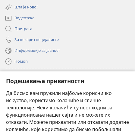
нови
Шта је ново?
прозор)
Видеотека
Претрага
За лекаре специјалисте
Информације за јавност
Помоћ
Прилози
(отвара
Подешавања приватности
нови
прозор)
Да бисмо вам пружили најбоље корисничко
ОНЛАЈН БИБЛИОТЕКА Watchtower
(отвара
искуство, користимо колачиће и сличне
нови
®
JW Hub
технологије. Неки колачићи су неопходни за
прозор)
(отвара
функционисање нашег сајта и не можете их
нови
®
JW Library
прозор)
отказати. Можете прихватити или отказати додатне
колачиће, које користимо да бисмо побољшали
®
Watchtower Library