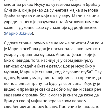
мноштва рекао Исусу да су његова мајка и браћа у
близини, он је рекао да су његова мајка и његова
браћа заправо они који имају веру. Марија се није
увредила, него је разумела шта Исус жели тиме да
каже — духовне везе су снажније од родбинских
(
Марко 3:32-35
).
С друге стране, речима се не може описати бол који
је Марија осећала док је посматрала како њен син
умире у страшним мукама. Апостол Јован, који је
био очевидац тога, касније је у свом јеванђељу
записао следећи битан детаљ: Док је Исус био у
мукама, Марија је стајала „код Исусовог стуба“. Ову
одану, брижну мајку ништа није могло спречити да
до последњег тренутка буде уз свог сина. Исус ју је
видео и премда је сваки дах био мучан и свака реч
задавала огроман бол, смогао је снаге да каже да
бригу о својој мајци поверава свом верном
следбенику апостолу Јовану. Поступио је тако зато