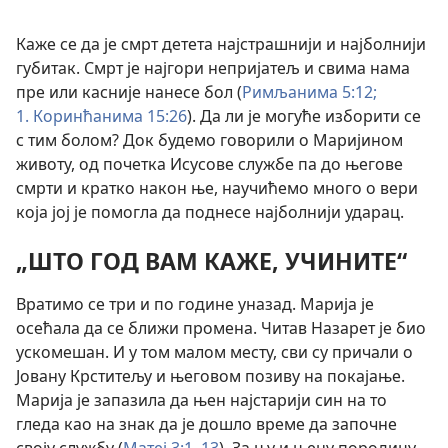
Каже се да је смрт детета најстрашнији и најболнији
губитак. Смрт је најгори непријатељ и свима нама
пре или касније нанесе бол (
Римљанима 5:12;
1. Коринћанима 15:26
). Да ли је могуће изборити се
с тим болом? Док будемо говорили о Маријином
животу, од почетка Исусове службе па до његове
смрти и кратко након ње, научићемо много о вери
која јој је помогла да поднесе најболнији ударац.
„ШТО ГОД ВАМ КАЖЕ, УЧИНИТЕ“
Вратимо се три и по године уназад. Марија је
осећала да се ближи промена. Читав Назарет је био
ускомешан. И у том малом месту, сви су причали о
Јовану Крститељу и његовом позиву на покајање.
Марија је запазила да њен најстарији син на то
гледа као на знак да је дошло време да започне
своју службу (
Матеј 3:1,
13
). За њу и њену породицу,