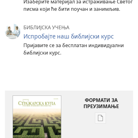
Изаберите материјал за истраживање Светог
писма који ће бити поучан и занимљив.
БИБЛИЈСКА УЧЕЊА
Испробајте наш библијски курс
Пријавите се за бесплатан индивидуални
библијски курс.
ФОРМАТИ ЗА
ПРЕУЗИМАЊЕ
Формати
за
преузимање