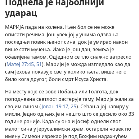
Поднела је најболнији
ударац
МАРИЈА пада на колена. Њен бол се не може
описати речима. Још увек јој у ушима одзвања
последњи повик њеног сина, док је умирао након
више сати мучења. Иако је још дан, земља је
обавијена тамом. Одједном се тло снажно затресло
(
Матеј 27:45,
51
). Марији је можда изгледало као да
сам Јехова показује свету колико њега, више него
било кога другог, боли смрт Исуса Христа.
На месту које се зове Лобања или Голгота, док
поподневна светлост растерује таму, Марија жали за
својим сином (
Јован 19:17,
25
). Сећања јој навиру у
мисли. Једно од њих је и нешто што се десило око 33
године раније. Када су она и Јосиф однели свог
малог сина у јерусалимски храм, остарели човек по
имену Симеон изрекао је под Божјим надахнућем