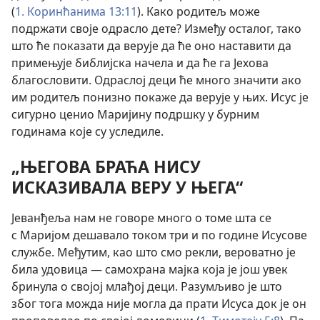
(
1. Коринћанима 13:11
). Како родитељ може
подржати своје одрасло дете? Између осталог, тако
што ће показати да верује да ће оно наставити да
примењује библијска начела и да ће га Јехова
благословити. Одраслој деци ће много значити ако
им родитељ понизно покаже да верује у њих. Исус је
сигурно ценио Маријину подршку у бурним
годинама које су уследиле.
„ЊЕГОВА БРАЋА НИСУ
ИСКАЗИВАЛА ВЕРУ У ЊЕГА“
Јеванђеља нам не говоре много о томе шта се
с Маријом дешавало током три и по године Исусове
службе. Међутим, као што смо рекли, вероватно је
била удовица — самохрана мајка која је још увек
бринула о својој млађој деци. Разумљиво је што
због тога можда није могла да прати Исуса док је он