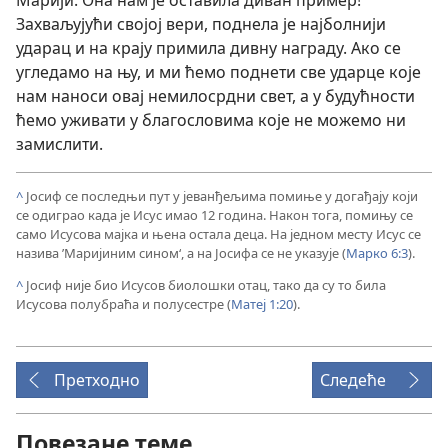
Марији. Она нам је оставила диван пример!
Захваљујући својој вери, поднела је најболнији
ударац и на крају примила дивну награду. Ако се
угледамо на њу, и ми ћемо поднети све ударце које
нам наноси овај немилосрдни свет, а у будућности
ћемо уживати у благословима које не можемо ни
замислити.
^
Јосиф се последњи пут у јеванђељима помиње у догађају који
се одиграо када је Исус имао 12 година. Након тога, помињу се
само Исусова мајка и њена остала деца. На једном месту Исус се
назива ’Маријиним сином‘, а на Јосифа се не указује (
Марко 6:3
).
^
Јосиф није био Исусов биолошки отац, тако да су то била
Исусова полубраћа и полусестре (
Матеј 1:20
).
Претходно
Следеће
Повезане теме