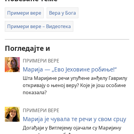
Примери вере
Вера у Бога
Примери вере – Видеотека
Погледајте и
ПРИМЕРИ ВЕРЕ
Марија — „Ево Јеховине робиње!“
Шта Маријине речи упућене анђелу Гаврилу
откривају о њеној веру? Које је још особине
показала?
ПРИМЕРИ ВЕРЕ
Марија је чувала те речи у свом срцу
Догађаји у Витлејему ојачали су Маријину