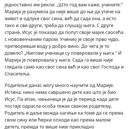
једноставно им рекла: „Што год вам каже, учините.“
Марија је разумела да није више до ње да утиче на
живот и одлуке свог сина, већ да сада она, а исто
тако и сви други, треба да слушају њега. С друге
стране, Исус је показао да попут своје мајке саосећа
с нововенчаним паром. Учинио је своје прво чудо,
претворивши воду у добро вино. До чега је то
довело? „Његови ученици су поверовали у њега.“ И
Марија је поверовала у њега. Сада га више није
гледала само као свог сина већ и као свог Господа и
Спаситеља.
Родитељи данас могу много научити од Марије.
Истина, нико нема савршено дете као што је био
Исус. Па ипак, чињеница је да је период када дете
постаје одрасла особа тежак сваком родитељу.
Родитељ и даље можда нагиње ка томе да се према
свом сину или ћерки опходи као према малом
детету, премда то више није прикладно