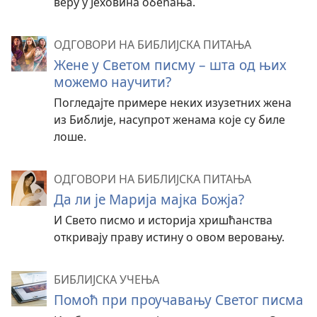
веру у Јеховина обећања.
ОДГОВОРИ НА БИБЛИЈСКА ПИТАЊА
Жене у Светом писму – шта од њих
можемо научити?
Погледајте примере неких изузетних жена
из Библије, насупрот женама које су биле
лоше.
ОДГОВОРИ НА БИБЛИЈСКА ПИТАЊА
Да ли је Марија мајка Божја?
И Свето писмо и историја хришћанства
откривају праву истину о овом веровању.
БИБЛИЈСКА УЧЕЊА
Помоћ при проучавању Светог писма