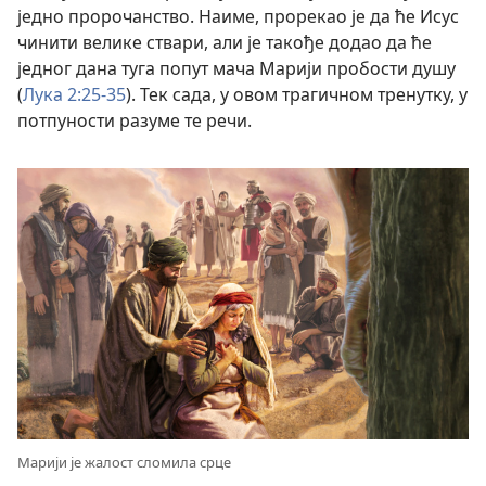
једно пророчанство. Наиме, прорекао је да ће Исус
чинити велике ствари, али је такође додао да ће
једног дана туга попут мача Марији пробости душу
(
Лука 2:25-35
). Тек сада, у овом трагичном тренутку, у
потпуности разуме те речи.
Марији је жалост сломила срце