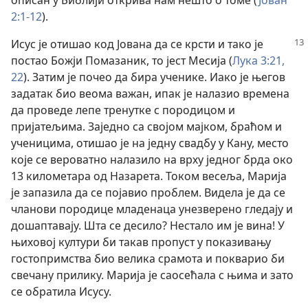
2:1-12
).
Исус је отишао код Јована да се крсти и тако је
постао Божји Помазаник, то јест Месија (
Лука 3:21,
22
). Затим је почео да бира ученике. Иако је његов
задатак био веома важан, ипак је налазио времена
да проведе лепе тренутке с породицом и
пријатељима. Заједно са својом мајком, браћом и
ученицима, отишао је на једну свадбу у Кану, место
које се вероватно налазило на врху једног брда око
13 километара од Назарета. Током весеља, Марија
је запазила да се појавио проблем. Видела је да се
чланови породице младенаца унезверено гледају и
дошаптавају. Шта се десило? Нестало им је вина! У
њиховој култури би такав пропуст у показивању
гостопримства био велика срамота и покварио би
свечану прилику. Марија је саосећала с њима и зато
се обратила Исусу.