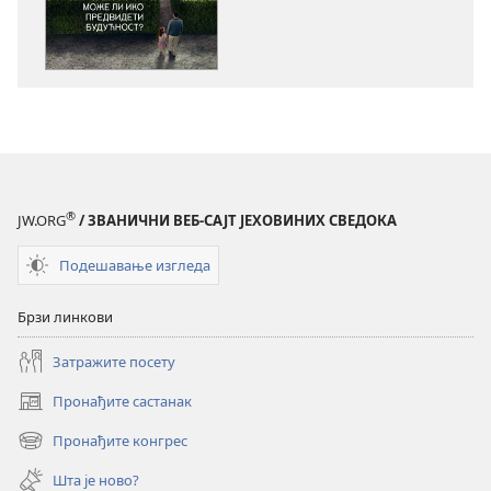
електронских
публикација
СТРАЖАРСКА
КУЛА
Може
ли
ико
предвидети
®
JW.ORG
/ ЗВАНИЧНИ ВЕБ-САЈТ ЈЕХОВИНИХ СВЕДОКА
будућност?
Подешавање изгледа
Брзи линкови
Затражите посету
Пронађите састанак
(отвара
нови
Пронађите конгрес
(отвара
прозор)
нови
Шта је ново?