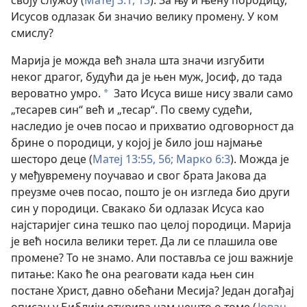
Исусов одлазак би значио велику промену. У ком
смислу?
Марија је можда већ знала шта значи изгубити
неког драгог, будући да је њен муж, Јосиф, до тада
вероватно умро.
Зато Исуса више нису звали само
*
„тесарев син“ већ и „тесар“. По свему судећи,
наследио је очев посао и прихватио одговорност да
брине о породици, у којој је било још најмање
шесторо деце (
Матеј 13:55, 56;
Марко 6:3
). Можда је
у међувремену поучавао и свог брата Јакова да
преузме очев посао, пошто је он изгледа био други
син у породици. Свакако би одлазак Исуса као
најстаријег сина тешко пао целој породици. Марија
је већ носила велики терет. Да ли се плашила ове
промене? То не знамо. Али поставља се још важније
питање: Како ће она реаговати када њен син
постане Христ, давно обећани Месија? Један догађај
описан у Библији открива нам нешто о томе (
Јован