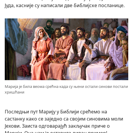
Јуда, касније су написали две библијске посланице.
Марија је била веома срећна када су њени остали синови постали
хришћани
Последњи пут Марију у Библији срећемо на
састанку како се заједно са својим синовима моли
Јехови. Заиста одговарајућ закључак приче о