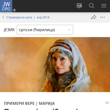
JW.ORG
Пријава
(отвара
Промени
Претрага
ПР
нови
језик
сајта
МЕ
Стражарска кула | мај 2014.
прозор)
сајта
JW.ORG
ЈЕЗИК
ПРИМЕРИ ВЕРЕ | МАРИЈА