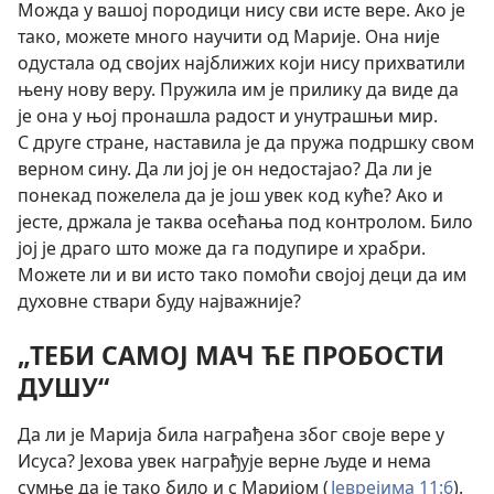
Можда у вашој породици нису сви исте вере. Ако је
тако, можете много научити од Марије. Она није
одустала од својих најближих који нису прихватили
њену нову веру. Пружила им је прилику да виде да
је она у њој пронашла радост и унутрашњи мир.
С друге стране, наставила је да пружа подршку свом
верном сину. Да ли јој је он недостајао? Да ли је
понекад пожелела да је још увек код куће? Ако и
јесте, држала је таква осећања под контролом. Било
јој је драго што може да га подупире и храбри.
Можете ли и ви исто тако помоћи својој деци да им
духовне ствари буду најважније?
„ТЕБИ САМОЈ МАЧ ЋЕ ПРОБОСТИ
ДУШУ“
Да ли је Марија била награђена због своје вере у
Исуса? Јехова увек награђује верне људе и нема
сумње да је тако било и с Маријом (
Јеврејима 11:6
).