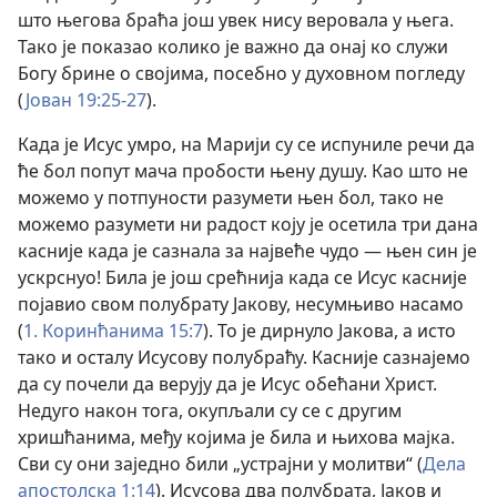
што његова браћа још увек нису веровала у њега.
Тако је показао колико је важно да онај ко служи
Богу брине о својима, посебно у духовном погледу
(
Јован 19:25-27
).
Када је Исус умро, на Марији су се испуниле речи да
ће бол попут мача пробости њену душу. Као што не
можемо у потпуности разумети њен бол, тако не
можемо разумети ни радост коју је осетила три дана
касније када је сазнала за највеће чудо — њен син је
ускрснуо! Била је још срећнија када се Исус касније
појавио свом полубрату Јакову, несумњиво насамо
(
1. Коринћанима 15:7
). То је дирнуло Јакова, а исто
тако и осталу Исусову полубраћу. Касније сазнајемо
да су почели да верују да је Исус обећани Христ.
Недуго након тога, окупљали су се с другим
хришћанима, међу којима је била и њихова мајка.
Сви су они заједно били „устрајни у молитви“ (
Дела
апостолска 1:14
). Исусова два полубрата, Јаков и