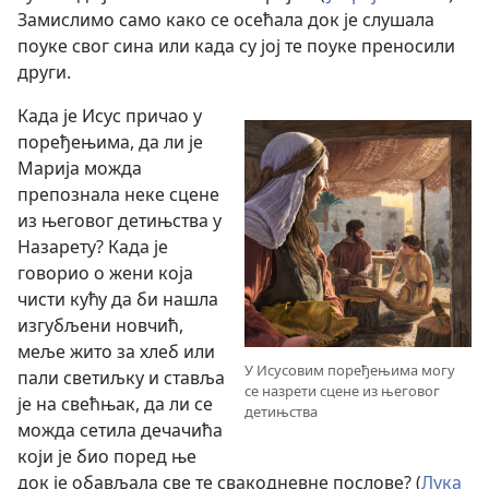
Замислимо само како се осећала док је слушала
поуке свог сина или када су јој те поуке преносили
други.
Када је Исус причао у
поређењима, да ли је
Марија можда
препознала неке сцене
из његовог детињства у
Назарету? Када је
говорио о жени која
чисти кућу да би нашла
изгубљени новчић,
меље жито за хлеб или
У Исусовим поређењима могу
пали светиљку и ставља
се назрети сцене из његовог
је на свећњак, да ли се
детињства
можда сетила дечачића
који је био поред ње
док је обављала све те свакодневне послове? (
Лука