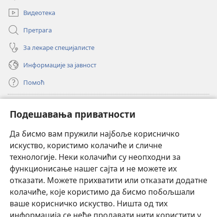
прозор)
Видеотека
Претрага
За лекаре специјалисте
Информације за јавност
Помоћ
Прилози
(отвара
Подешавања приватности
нови
прозор)
Да бисмо вам пружили најбоље корисничко
ОНЛАЈН БИБЛИОТЕКА Watchtower
(отвара
искуство, користимо колачиће и сличне
нови
®
JW Hub
технологије. Неки колачићи су неопходни за
прозор)
(отвара
функционисање нашег сајта и не можете их
нови
®
JW Library
прозор)
отказати. Можете прихватити или отказати додатне
колачиће, које користимо да бисмо побољшали
®
Watchtower Library
ваше корисничко искуство. Ништа од тих
информација се неће продавати нити користити у