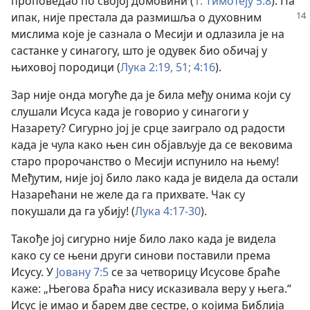
проповедао по својој домовини (
1. Тимотеју 5:8
). Па
ипак, није престала да
размишља о духовним
мислима које је сазнала о Месији и одлазила је на
састанке у синагогу, што је одувек био обичај у
њиховој породици (
Лука 2:19,
51;
4:16
).
Зар није онда могуће да је била међу онима који су
слушали Исуса када је говорио у синагоги у
Назарету? Сигурно јој је срце заиграло од радости
када је чула како њен син објављује да се вековима
старо пророчанство о Месији испунило на њему!
Међутим, није јој било лако када је видела да остали
Назарећани не желе да га прихвате. Чак су
покушали да га убију! (
Лука 4:17-30
).
Такође јој сигурно није било лако када је видела
како су се њени други синови поставили према
Исусу. У
Јовану 7:5
се за четворицу Исусове браће
каже: „Његова браћа нису исказивала веру у њега.“
Исус је имао и барем две сестре, о којима Библија