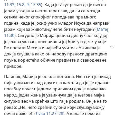
11:33;
15:8, 9;
17:35
). Када је Исус рекао да је његов
јарам угодан и његов терет лак, да ли се можда
сетила неког спокојног поподнева пре много
година, када је Јосиф учио младог Исуса да направи
јарам који за животињу неће бити неугодан? (
Матеј
11:30
). Сигурно је Марија ценила дивну част коју јој
је Јехова указао, поверивши јој бригу о детету које
ће постати
Месија и највећи учитељ. Уживала је
док је слушала како он народу преноси драгоцене
поуке, користећи обичне предмете и свакодневне
призоре.
Па ипак, Марија је остала понизна. Њен син је никад
није уздизао изнад других, а камоли да јој је одавао
посебну почаст. Једном приликом док је поучавао
народ, једна жена је узвикнула да је његова мајка
сигурно веома срећна што га је родила. Он је на то
рекао: „Не, него срећни су они који слушају Божју
реч и држе је!“ (
Лука 11:27, 28
). А када је неко из