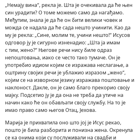
„Немају вина“, рекла је. Шта је очекивала да ће њен
син урадити? О томе можемо само да нагађамо.
Међутим, знала је да ће он бити велики човек и
можда се надала да ће сада нешто учинити. Као да
му је рекла: „Сине, молим те, учини нешто!“ Исусов
одговор ју је сигурно изненадио: „Шта ја имам
с тим, жено?“ Његове речи нису биле одраз
непоштовања, иако се често тако тумаче. Он је
употребио идиом којим се изражава неслагање, а
оштрину својих речи је ублажио изразом „жено“,
којим се на изворном језику изражава поштовање и
наклоност. Дакле, он је само благо прекорио своју
мајку. Подсетио ју је да она не треба да утиче на
начин како ће он обављати своју службу. На то је
имао право само његов Отац, Јехова.
Марија је прихватила оно што јој је Исус рекао,
пошто је била разборита и понизна жена. Окренула
се ка онима који су послуживали на свадби и