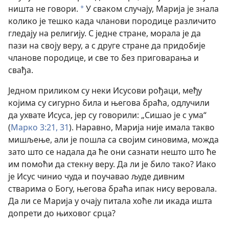
ништа не говори.
У сваком случају, Марија је знала
*
колико је тешко када чланови породице различито
гледају на религију. С једне стране, морала је да
пази на своју веру, а с друге стране да придобије
чланове породице, и све то без приговарања и
свађа.
Једном приликом су неки Исусови рођаци, међу
којима су сигурно била и његова браћа, одлучили
да ухвате Исуса, јер су говорили: „Сишао је с ума“
(
Марко 3:21,
31
). Наравно, Марија није имала такво
мишљење, али је пошла са својим синовима, можда
зато што се надала да ће они сазнати нешто што ће
им помоћи да стекну веру. Да ли је било тако? Иако
је Исус чинио чуда и поучавао људе дивним
стварима о Богу, његова браћа ипак нису веровала.
Да ли се Марија у очају питала хоће ли икада ишта
допрети до њиховог срца?