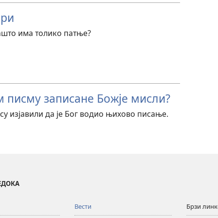
ори
зашто има толико патње?
ом писму записане Божје мисли?
су изјавили да је Бог водио њихово писање.
ВЕДОКА
Вести
Брзи лин