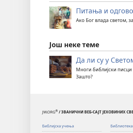
Питања и одгов
Ако Бог влада светом, 
Још неке теме
Да ли су у Свет
Многи библијски писци 
Зашто?
®
JW.ORG
/ ЗВАНИЧНИ ВЕБ-САЈТ ЈЕХОВИНИХ С
Библијска учења
Библиотека