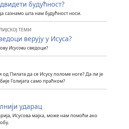
двидети будућност?
да сазнамо шта нам будућност носи.
ЛИЈСКОЈ ТЕМИ
ведоци верују у Исуса?
зову
Исусови
сведоци?
и од Пилата да се Исусу поломе ноге? Да ли је
убије Голијата само праћком?
олнији ударац
рија, Исусова мајка, може нам помоћи ако
обу.