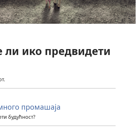
е ли ико предвидети
т.
 много промашаја
ти будућност?