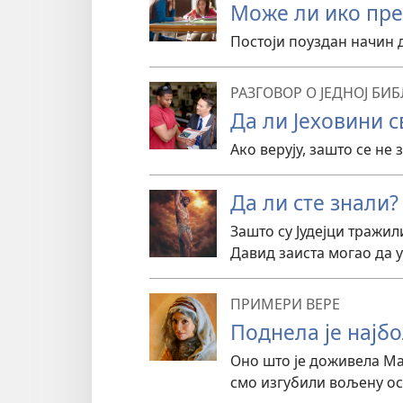
Може ли ико пре
Постоји поуздан начин 
РАЗГОВОР О ЈЕДНОЈ БИБ
Да ли Јеховини с
Ако верују, зашто се не 
Да ли сте знали?
Зашто су Јудејци тражил
Давид заиста могао да 
ПРИМЕРИ ВЕРЕ
Поднела је најб
Оно што је доживела Ма
смо изгубили вољену ос