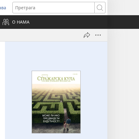
ава
вара
Претрага
ви
О НАМА
зор)