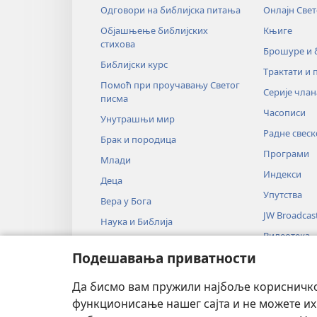
Одговори на библијска питања
Онлајн Све
Објашњење библијских
Књиге
стихова
Брошуре и
Библијски курс
Трактати и 
Помоћ при проучавању Светог
Серије члан
писма
Часописи
Унутрашњи мир
Радне свеск
Брак и породица
Програми
Млади
Индекси
Деца
Упутства
Вера у Бога
JW Broadcas
Наука и Библија
Видеотека
Историја и Библија
Подешавања приватности
Музика
Аудио-драм
Да бисмо вам пружили најбоље корисничко 
Драмско чи
функционисање нашег сајта и не можете их