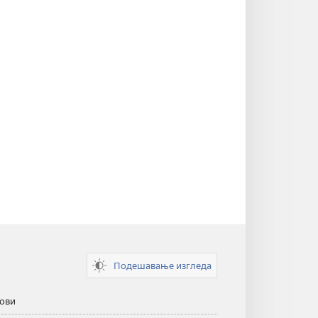
Подешавање изгледа
кови