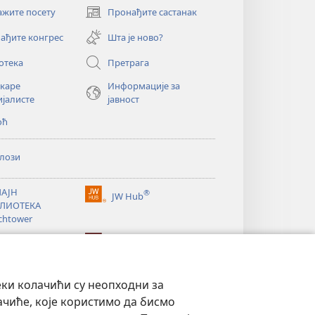
ажите посету
Пронађите састанак
(отвара
нови
ађите конгрес
Шта је ново?
прозор)
отека
Претрага
екаре
Информације за
ијалисте
јавност
оћ
лози
АЈН
®
JW Hub
(отвара
ЛИОТЕКА
нови
chtower
прозор)
®
®
ibrary
Watchtower Library
еки колачићи су неопходни за
ачиће, које користимо да бисмо