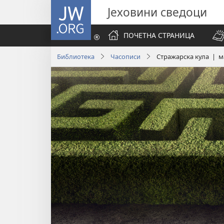
JW.ORG
Јеховини сведоци
ПОЧЕТНА СТРАНИЦА
Библиотека
Часописи
Стражарска кула | ма