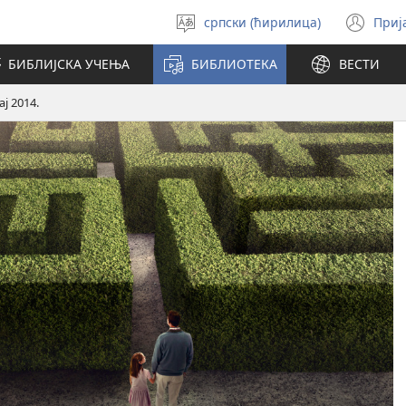
српски (ћирилица)
Приј
Изабери
(от
језик
но
БИБЛИЈСКА УЧЕЊА
БИБЛИОТЕКА
ВЕСТИ
про
ј 2014.