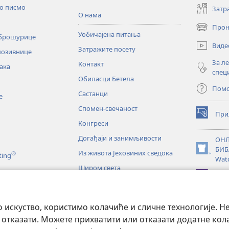
то писмо
Затр
О нама
Прон
(отвара
Уобичајена питања
 брошурице
нови
Виде
Затражите посету
прозор)
позивнице
За л
Контакт
ака
спец
Обиласци Бетела
Пом
Састанци
е
Спомен-свечаност
При
(отвара
Конгреси
нови
прозор)
Догађаји и занимљивости
ОНЛ
БИБ
Из живота Јеховиних сведока
®
(отвара
ting
Wat
нови
Широм света
прозор)
JW L
е
искуство, користимо колачиће и сличне технологије. Н
тање Светог писма
 отказати. Можете прихватити или отказати додатне кол