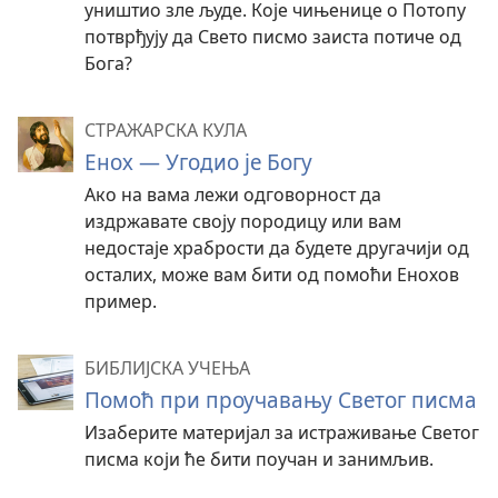
уништио зле људе. Које чињенице о Потопу
потврђују да Свето писмо заиста потиче од
Бога?
СТРАЖАРСКА КУЛА
Енох — Угодио је Богу
Ако на вама лежи одговорност да
издржавате своју породицу или вам
недостаје храбрости да будете другачији од
осталих, може вам бити од помоћи Енохов
пример.
БИБЛИЈСКА УЧЕЊА
Помоћ при проучавању Светог писма
Изаберите материјал за истраживање Светог
писма који ће бити поучан и занимљив.