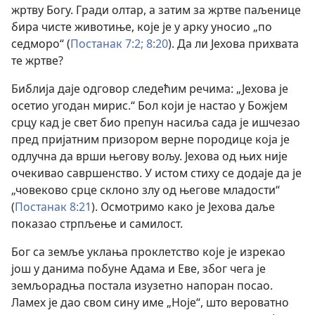
жртву Богу. Гради олтар, а затим за жртве паљенице
бира чисте животиње, које је у арку уносио „по
седморо“ (
Постанак 7:2;
8:20
). Да ли Јехова прихвата
те жртве?
Библија даје одговор следећим речима: „Јехова је
осетио угодан мирис.“ Бол који је настао у Божјем
срцу кад је свет био препун насиља сада је ишчезао
пред пријатним призором верне породице која је
одлучна да врши његову вољу. Јехова од њих није
очекивао савршенство. У истом стиху се додаје да је
„човеково срце склоно злу од његове младости“
(
Постанак 8:21
). Осмотримо како је Јехова даље
показао стрпљење и самилост.
Бог са земље уклања проклетство које је изрекао
још у данима побуне Адама и Еве, због чега је
земљорадња постала изузетно напоран посао.
Ламех је дао свом сину име „Ноје“, што вероватно