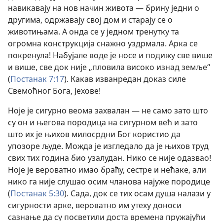
навикавају на нов начин живота — брину једни о
другима, одржавају свој дом и старају се о
животињама. А онда се у једном тренутку та
огромна конструкција снажно уздрмала. Арка се
покренула! Набујале воде је носе и подижу све више
и више, све док није „пловила високо изнад земље“
(
Постанак 7:17
). Какав изванредан доказ силе
Свемоћног Бога, Јехове!
Ноје је сигурно веома захвалан — не само зато што
су он и његова породица на сигурном већ и зато
што их је њихов милосрдни Бог користио да
упозоре људе. Можда је изгледало да је њихов труд
свих тих година био узалудан. Нико се није одазвао!
Ноје је вероватно имао браћу, сестре и нећаке, али
нико га није слушао осим чланова најуже породице
(
Постанак 5:30
). Сада, док се тих осам душа налази у
сигурности арке, вероватно им утеху доноси
сазнање да су посветили доста времена пружајући