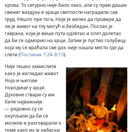
крова. То сигурно није било лако, али су први дашак
свежег ваздуха и зраци светлости наградили сав
труд. Нешто пре тога, Ноје је желео да провери да
ли је живот на тлу могућ и безбедан. Послао је
гаврана, који је више пута одлетао и опет долетао
да би се одморио на арци. Затим је пустио голубицу
која му се враћала све док није нашла место где да
слети (
Постанак 7:24–8:13
).
Није тешко замислити
како је изгледао живот
Ноја и његове
породице у арци.
Духовне ствари су им
биле најважније
— редовно су се
окупљали да би се
молили и разговарали о
томе како их је небески