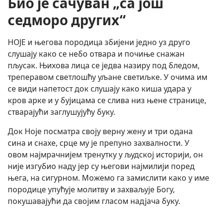
Био је сачуван „са још
седморо других“
НОЈЕ и његова породица збијени једно уз друго
слушају како се небо отвара и почиње снажан
пљусак. Њихова лица се једва назиру под бледом,
треперавом светлошћу уљане светиљке. У очима им
се види напетост док слушају како киша удара у
кров арке и у бујицама се слива низ њене странице,
стварајући заглушујућу буку.
Док Ноје посматра своју верну жену и три одана
сина и снахе, срце му је препуно захвалности. У
овом најмрачнијем тренутку у људској историји, он
није изгубио наду јер су његови најмилији поред
њега, на сигурном. Можемо га замислити како у име
породице упућује молитву и захваљује Богу,
покушавајући да својим гласом надјача буку.