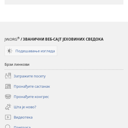
СТРАЖАРСКА
КУЛА
Порнографија
—
безазлена
забава
®
JW.ORG
/ ЗВАНИЧНИ ВЕБ-САЈТ ЈЕХОВИНИХ СВЕДОКА
или
смртоносни
Подешавање изгледа
отров?
Брзи линкови
Затражите посету
Пронађите састанак
(отвара
нови
Пронађите конгрес
(отвара
прозор)
нови
Шта је ново?
прозор)
Видеотека
Претрага