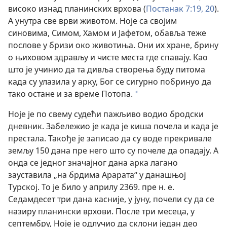
високо изнад планинских врхова (
Постанак 7:19, 20
).
А унутра све врви животом. Ноје са својим
синовима, Симом, Хамом и Јафетом, обавља теже
послове у бризи око животиња. Они их хране, брину
о њиховом здрављу и чисте места где спавају. Као
што је учинио да та дивља створења буду питома
када су улазила у арку, Бог се сигурно побринуо да
тако остане и за време Потопа.
*
Ноје је по свему судећи пажљиво водио бродски
дневник. Забележио је када је киша почела и када је
престала. Такође је записао да су воде прекривале
земљу 150 дана пре него што су почеле да опадају. А
онда се једног значајног дана арка лагано
зауставила „на брдима Арарата“ у данашњој
Турској. То је било у априлу 2369. пре н. е.
Седамдесет три дана касније, у јуну, почели су да се
назиру планински врхови. После три месеца, у
септембру, Ноје је одлучио да склони један део