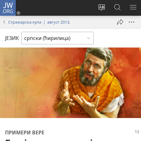
JW.ORG
Пријава
(отвара
Промени
Претрага
ПР
нови
језик
сајта
МЕ
Стражарска кула | август 2013.
прозор)
сајта
JW.ORG
ЈЕЗИК
ПРИМЕРИ ВЕРЕ