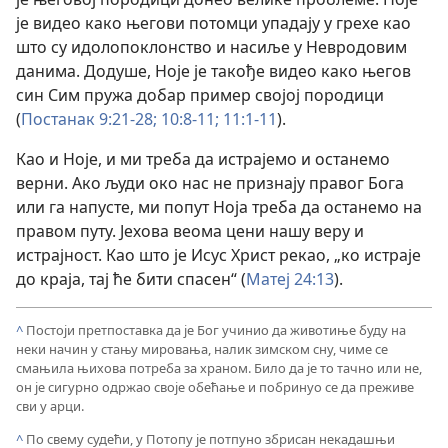
је видео како његови потомци упадају у грехе као
што су идолопоклонство и насиље у Невродовим
данима. Додуше, Ноје је такође видео како његов
син Сим пружа добар пример својој породици
(
Постанак 9:21-28;
10:8-11;
11:1-11
).
Као и Ноје, и ми треба да истрајемо и останемо
верни. Ако људи око нас не признају правог Бога
или га напусте, ми попут Ноја треба да останемо на
правом путу. Јехова веома цени нашу веру и
истрајност. Као што је Исус Христ рекао, „ко истраје
до краја, тај ће бити спасен“ (
Матеј 24:13
).
^
Постоји претпоставка да је Бог учинио да животиње буду на
неки начин у стању мировања, налик зимском сну, чиме се
смањила њихова потреба за храном. Било да је то тачно или не,
он је сигурно одржао своје обећање и побринуо се да преживе
сви у арци.
^
По свему судећи, у Потопу је потпуно збрисан некадашњи