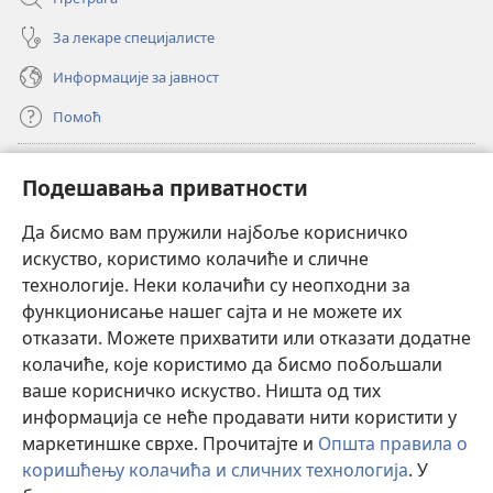
За лекаре специјалисте
Информације за јавност
Помоћ
Прилози
(отвара
Подешавања приватности
нови
прозор)
Да бисмо вам пружили најбоље корисничко
ОНЛАЈН БИБЛИОТЕКА Watchtower
(отвара
искуство, користимо колачиће и сличне
нови
®
JW Hub
технологије. Неки колачићи су неопходни за
прозор)
(отвара
функционисање нашег сајта и не можете их
нови
®
JW Library
прозор)
отказати. Можете прихватити или отказати додатне
колачиће, које користимо да бисмо побољшали
®
Watchtower Library
ваше корисничко искуство. Ништа од тих
информација се неће продавати нити користити у
маркетиншке сврхе. Прочитајте и
Општа правила о
коришћењу колачића и сличних технологија
. У