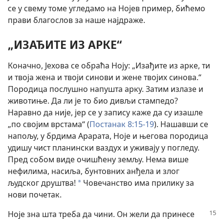
се у свему томе угледамо на Нојев пример, бићемо
прави благослов за наше најдраже.
„ИЗАЂИТЕ ИЗ АРКЕ“
Коначно, Јехова се обраћа Ноју: „Изађите из арке, ти
и твоја жена и твоји синови и жене твојих синова.“
Породица послушно напушта арку. Затим излазе и
животиње. Да ли је то био дивљи стампедо?
Наравно да није, јер се у запису каже да су изашле
„по својим врстама“ (
Постанак 8:15-19
). Нашавши се
напољу, у брдима Арарата, Ноје и његова породица
удишу чист планински ваздух и уживају у погледу.
Пред собом виде очишћену земљу. Нема више
нефилима, насиља, бунтовних анђела и злог
људског друштва!
Човечанство има прилику за
*
нови почетак.
Ноје зна шта треба да чини. Он жели да принесе