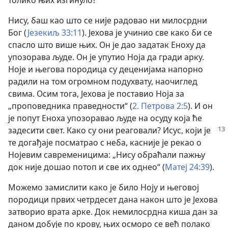
толико њих изгинуло?
Нису, баш као што се није радовао ни милосрдни
Бог (
Језекиљ 33:11
). Јехова је учинио све како би се
спасло што више њих. Он је дао задатак Еноху да
упозорава људе. Он је упутио Ноја да гради арку.
Ноје и његова породица су деценијама напорно
радили на том огромном подухвату, наочиглед
свима. Осим тога, Јехова је поставио Ноја за
„проповедника праведности“ (
2. Петрова 2:5
). И он
је попут Еноха упозоравао људе на осуду која ће
задесити
свет. Како су они реаговали? Исус, који је
те догађаје посматрао с неба, касније је рекао о
Нојевим савременицима: „Нису обраћали пажњу
док није дошао потоп и све их однео“ (
Матеј 24:39
).
Можемо замислити како је било Ноју и његовој
породици првих четрдесет дана након што је Јехова
затворио врата арке. Док немилосрдна киша дан за
даном добује по крову, њих осморо се већ полако