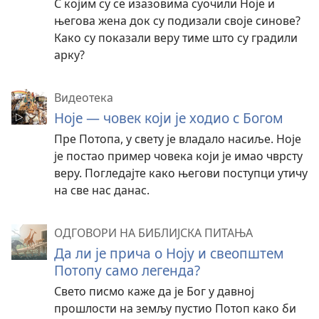
С којим су се изазовима суочили Ноје и
његова жена док су подизали своје синове?
Како су показали веру тиме што су градили
арку?
Видеотека
Ноје — човек који је ходио с Богом
Пре Потопа, у свету је владало насиље. Ноје
је постао пример човека који је имао чврсту
веру. Погледајте како његови поступци утичу
на све нас данас.
ОДГОВОРИ НА БИБЛИЈСКА ПИТАЊА
Да ли је прича о Ноју и свеопштем
Потопу само легенда?
Свето писмо каже да је Бог у давној
прошлости на земљу пустио Потоп како би