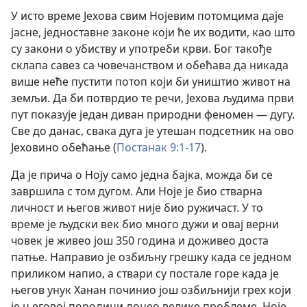
У исто време Јехова свим Нојевим потомцима даје
јасне, једноставне законе који ће их водити, као што
су закони о убиству и употреби крви. Бог такође
склапа савез са човечанством и обећава да никада
више неће пустити потоп који би уништио живот на
земљи. Да би потврдио те речи, Јехова људима први
пут показује један диван природни феномен — дугу.
Све до данас, свака дуга је утешан подсетник на ово
Јеховино обећање (
Постанак 9:1-17
).
Да је прича о Ноју само једна бајка, можда би се
завршила с том дугом. Али Ноје је био стварна
личност и његов живот није био ружичаст. У то
време је људски век био много дужи и овај верни
човек је живео још 350 година и доживео доста
патње. Направио је озбиљну грешку када се једном
приликом напио, а ствари су постале горе када је
његов унук Ханан починио још озбиљнији грех који
је његовој породици донео велике проблеме. Ноје