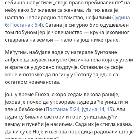
себично напустили „своје право пребивалиште“ на
небу како би живели са женама. Из тих веза је
настало неприродно потомство, нефилими (
Јудина
6;
Постанак 6:4
). Сатана је сигурно био одушевљен
том побуном јер је човечанство — круна Јеховиног
стварања на земљи — пало на још ниже гране.
Међутим, набујале воде су натерале бунтовне
анђеле да заувек напусте физичка тела која су узели
и врате се у духовно подручје. Оставили су своје
жене и потомке да погину у Потопу заједно са
остатком човечанства.
Још у време Еноха, скоро седам векова раније,
Јехова је почео да упозорава људе да ће уништити
зле и безбожне (
Постанак 5:24;
Јудина 14, 15
). Али
људи су бивали све гори и гори, уништавајући
земљу и пунећи је насиљем. Сада их је стигла казна.
Да ли су се Ноје и његова породица радовали што је