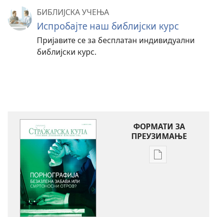
БИБЛИЈСКА УЧЕЊА
Испробајте наш библијски курс
Пријавите се за бесплатан индивидуални
библијски курс.
ФОРМАТИ ЗА
ПРЕУЗИМАЊЕ
Формати
за
преузимање
електронских
публикација