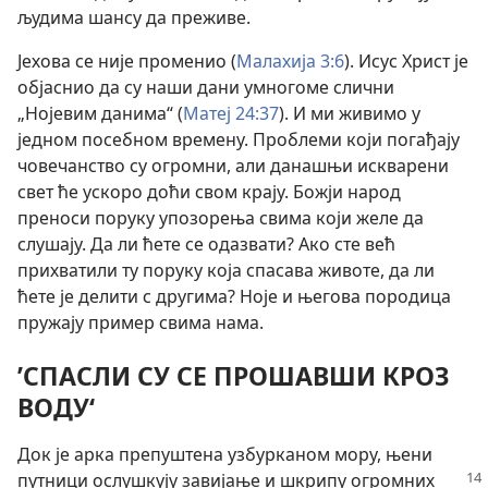
људима шансу да преживе.
Јехова се није променио (
Малахија 3:6
). Исус Христ је
објаснио да су наши дани умногоме слични
„Нојевим данима“ (
Матеј 24:37
). И ми живимо у
једном посебном времену. Проблеми који погађају
човечанство су огромни, али данашњи искварени
свет ће ускоро доћи свом крају. Божји народ
преноси поруку упозорења свима који желе да
слушају. Да ли ћете се одазвати? Ако сте већ
прихватили ту поруку која спасава животе, да ли
ћете је делити с другима? Ноје и његова породица
пружају пример свима нама.
’СПАСЛИ СУ СЕ ПРОШАВШИ КРОЗ
ВОДУ‘
Док је арка препуштена узбурканом мору, њени
путници ослушкују завијање и
шкрипу огромних