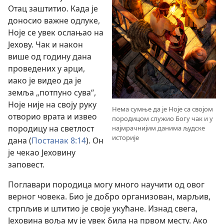
Отац заштитио. Када је
доносио важне одлуке,
Ноје се увек ослањао на
Јехову. Чак и након
више од годину дана
проведених у арци,
иако је видео да је
земља „потпуно сува“,
Ноје није на своју руку
Нема сумње да је Ноје са својом
отворио врата и извео
породицом служио Богу чак и у
породицу на светлост
најмрачнијим данима људске
историје
дана (
Постанак 8:14
). Он
је чекао Јеховину
заповест.
Поглавари породица могу много научити од овог
верног човека. Био је добро организован, марљив,
стрпљив и штитио је своје укућане. Изнад свега,
Јеховина воља му је увек била на првом месту. Ако