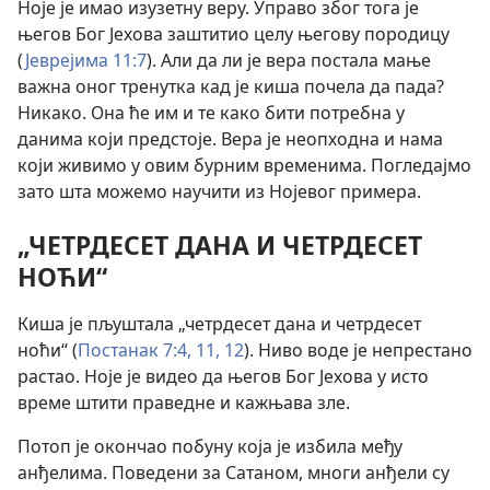
Ноје је имао изузетну веру. Управо због тога је
његов Бог Јехова заштитио целу његову породицу
(
Јеврејима 11:7
). Али да ли је вера постала мање
важна оног тренутка кад је киша почела да пада?
Никако. Она ће им и те како бити потребна у
данима који предстоје. Вера је неопходна и нама
који живимо у овим бурним временима. Погледајмо
зато шта можемо научити из Нојевог примера.
„ЧЕТРДЕСЕТ ДАНА И ЧЕТРДЕСЕТ
НОЋИ“
Киша је пљуштала „четрдесет дана и четрдесет
ноћи“ (
Постанак 7:4,
11, 12
). Ниво воде је непрестано
растао. Ноје је видео да његов Бог Јехова у исто
време штити праведне и кажњава зле.
Потоп је окончао побуну која је избила међу
анђелима. Поведени за Сатаном, многи анђели су