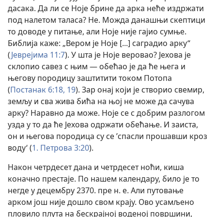
дасака. Да ли се Ноје брине да арка неће издржати
под налетом таласа? Не. Можда данашњи скептици
то доводе у питање, али Ноје није гајио сумње.
Библија каже: „Вером је Ноје [...] саградио арку“
(
Јеврејима 11:7
). У шта је Ноје веровао? Јехова је
склопио савез с њим — обећао је да ће њега и
његову породицу заштитити током Потопа
(
Постанак 6:18, 19
). Зар онај који је створио свемир,
земљу и сва жива бића на њој не може да сачува
арку? Наравно да може. Ноје се с добрим разлогом
узда у то да ће Јехова одржати обећање. И заиста,
он и његова породица су се ’спасли прошавши кроз
воду‘ (
1. Петрова 3:20
).
Након четрдесет дана и четрдесет ноћи, киша
коначно престаје. По нашем календару, било је то
негде у децембру 2370. пре н. е. Али путовање
арком још није дошло свом крају. Ово усамљено
пловило плута на бескрајној воденој површини,