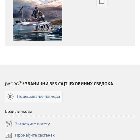
Формати
за
преузимање
електронских
публикација
СТРАЖАРСКА
КУЛА
Да
ли
је
Бог
®
JW.ORG
/ ЗВАНИЧНИ ВЕБ-САЈТ ЈЕХОВИНИХ СВЕДОКА
окрутан?
Подешавање изгледа
Брзи линкови
Затражите посету
Пронађите састанак
(отвара