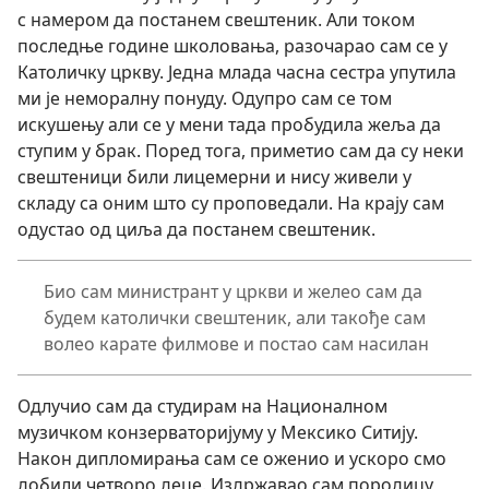
с намером да постанем свештеник. Али током
последње године школовања, разочарао сам се у
Католичку цркву. Једна млада часна сестра упутила
ми је неморалну понуду. Одупро сам се том
искушењу али се у мени тада пробудила жеља да
ступим у брак. Поред тога, приметио сам да су неки
свештеници били лицемерни и нису живели у
складу са оним што су проповедали. На крају сам
одустао од циља да постанем свештеник.
Био сам министрант у цркви и желео сам да
будем католички свештеник, али такође сам
волео карате филмове и постао сам насилан
Одлучио сам да студирам на Националном
музичком конзерваторијуму у Мексико Ситију.
Након дипломирања сам се оженио и ускоро смо
добили четворо деце. Издржавао сам породицу