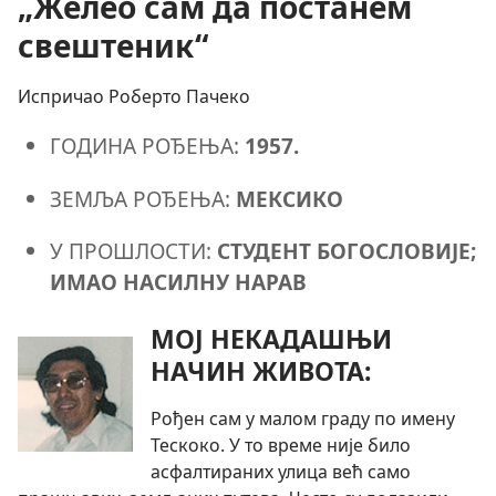
„Желео сам да постанем
свештеник“
Испричао Роберто Пачеко
ГОДИНА РОЂЕЊА:
1957.
ЗЕМЉА РОЂЕЊА:
МЕКСИКО
У ПРОШЛОСТИ:
СТУДЕНТ БОГОСЛОВИЈЕ;
ИМАО НАСИЛНУ НАРАВ
МОЈ НЕКАДАШЊИ
НАЧИН ЖИВОТА:
Рођен сам у малом граду по имену
Тескоко. У то време није било
асфалтираних улица већ само