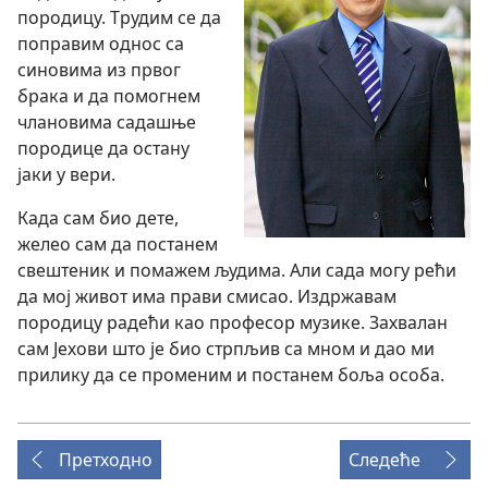
породицу. Трудим се да
поправим однос са
синовима из првог
брака и да помогнем
члановима садашње
породице да остану
јаки у вери.
Када сам био дете,
желео сам да постанем
свештеник и помажем људима. Али сада могу рећи
да мој живот има прави смисао. Издржавам
породицу радећи као професор музике. Захвалан
сам Јехови што је био стрпљив са мном и дао ми
прилику да се променим и постанем боља особа.
Претходно
Следеће