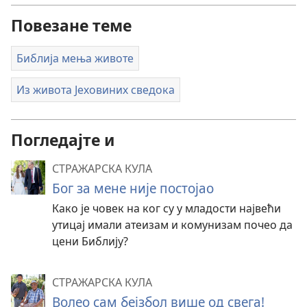
Повезане теме
Библија мења животе
Из живота Јеховиних сведока
Погледајте и
СТРАЖАРСКА КУЛА
Бог за мене није постојао
Како је човек на ког су у младости највећи
утицај имали атеизам и комунизам почео да
цени Библију?
СТРАЖАРСКА КУЛА
Волео сам бејзбол више од свега!