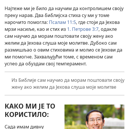
Најтеже ми је било да научим да контролишем своју
преку нарав. Два библијска стиха су ми у томе
нарочито помогла:
Псалам 11:5
, где стоји да Јехова
мрзи насиље, као и стих из
1. Петрове 3:7
, одакле
сам научио да морам поштовати своју жену ако
желим да Јехова слуша моје молитве. Дубоко сам
размишљао о овим стиховима и молио се Јехови да
ми помогне. Захваљујући томе, с временом сам
успео да обуздам свој темперамент.
Из Библије сам научио да морам поштовати своју
жену ако желим да Јехова слуша моје молитве
КАКО МИ ЈЕ ТО
КОРИСТИЛО:
Сада имам дивну