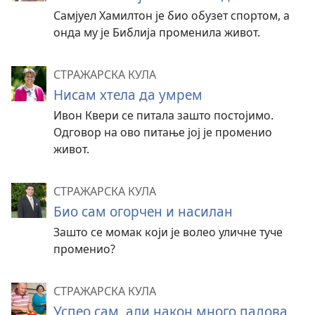
Самјуел Хамилтон је био обузет спортом, а
онда му је Библија променила живот.
СТРАЖАРСКА КУЛА
Нисам хтела да умрем
Ивон Квери се питала зашто постојимо.
Одговор на ово питање јој је променио
живот.
СТРАЖАРСКА КУЛА
Био сам огорчен и насилан
Зашто се момак који је волео уличне туче
променио?
СТРАЖАРСКА КУЛА
Успео сам, али након много падова