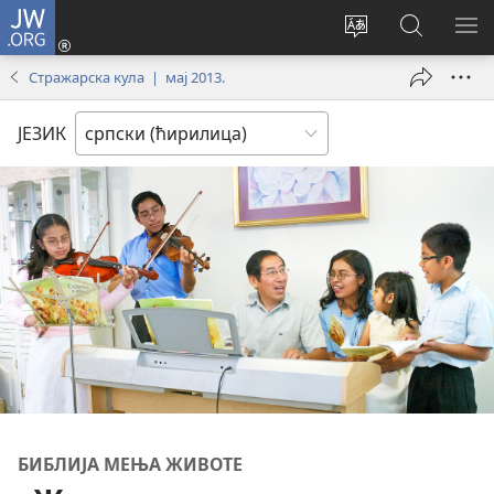
JW.ORG
Пријава
(отвара
Промени
Претрага
ПР
нови
језик
сајта
МЕ
Стражарска кула | мај 2013.
прозор)
сајта
JW.ORG
ЈЕЗИК
БИБЛИЈА МЕЊА ЖИВОТЕ