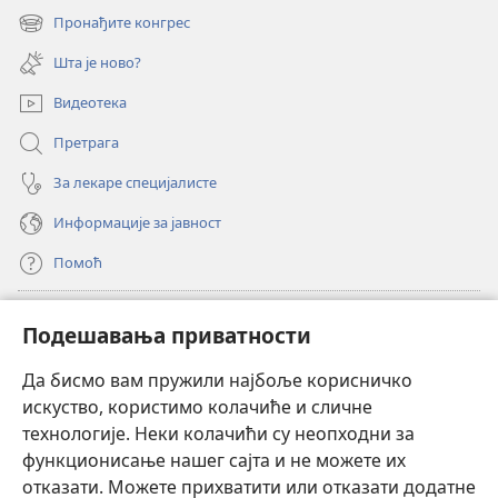
нови
Пронађите конгрес
(отвара
прозор)
нови
Шта је ново?
прозор)
Видеотека
Претрага
За лекаре специјалисте
Информације за јавност
Помоћ
Прилози
(отвара
Подешавања приватности
нови
прозор)
Да бисмо вам пружили најбоље корисничко
ОНЛАЈН БИБЛИОТЕКА Watchtower
(отвара
искуство, користимо колачиће и сличне
нови
®
JW Hub
технологије. Неки колачићи су неопходни за
прозор)
(отвара
функционисање нашег сајта и не можете их
нови
®
JW Library
прозор)
отказати. Можете прихватити или отказати додатне