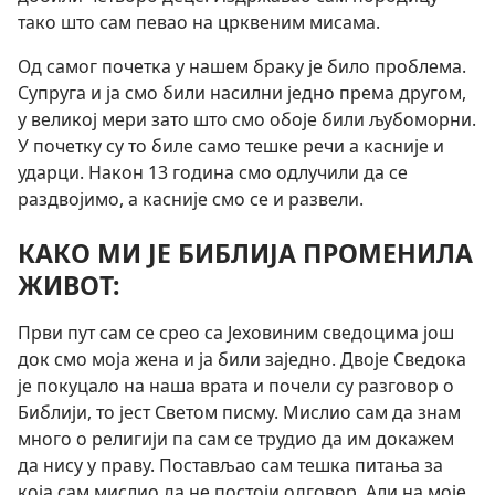
тако што сам певао на црквеним мисама.
Од самог почетка у нашем браку је било проблема.
Супруга и ја смо били насилни једно према другом,
у великој мери зато што смо обоје били љубоморни.
У почетку су то биле само тешке речи а касније и
ударци. Након 13 година смо одлучили да се
раздвојимо, а касније смо се и развели.
КАКО МИ ЈЕ БИБЛИЈА ПРОМЕНИЛА
ЖИВОТ:
Први пут сам се срео са Јеховиним сведоцима још
док смо моја жена и ја били заједно. Двоје Сведока
је покуцало на наша врата и почели су разговор о
Библији, то јест Светом писму. Мислио сам да знам
много о религији па сам се трудио да им докажем
да нису у праву. Постављао сам тешка питања за
која сам мислио да не постоји одговор. Али на моје