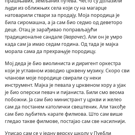
прашњавих, земљаних путева. Често су долазили
људи из оближњих села који су на магарце
натоварили ствари за продају. Моја породица је
била сиромашна, а ја сам био седмо од деветоро
деце. Отац је зарађивао поправљајући
традиционалне сандале (
гварачес
). Али он је умро
када сам ја имао седам година. Од тада је мајка
морала сама да прехрањује породицу.
Мој деда је био виолиниста и диригент оркестра
који је углавном изводио црквену музику. Скоро сви
чланови моје породице свирали су неки
инструмент. Мајка је певала у црквеном хору а ујак
је био оперски певач и пијаниста. Били смо веома
побожни. Ја сам био министрант у цркви и желео
сам да постанем католички свештеник. Али такође
сам био љубитељ карате филмова. Што сам више
гледао такве филмове, постајао сам све насилнији.
Уписао сам се у једну верску школу у Пуебли