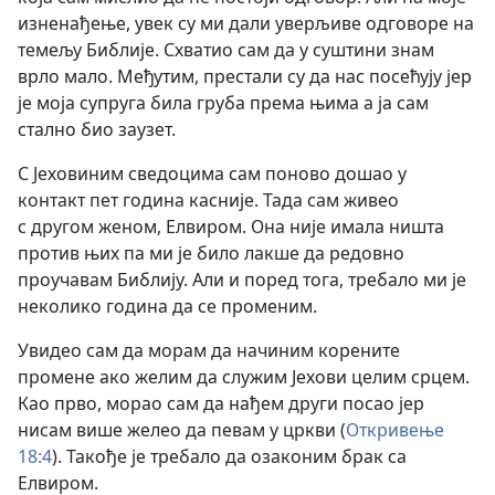
изненађење, увек су ми дали уверљиве одговоре на
темељу Библије. Схватио сам да у суштини знам
врло мало. Међутим, престали су да нас посећују јер
је моја супруга била груба према њима а ја сам
стално био заузет.
С Јеховиним сведоцима сам поново дошао у
контакт пет година касније. Тада сам живео
с другом женом, Елвиром. Она није имала ништа
против њих па ми је било лакше да редовно
проучавам Библију. Али и поред тога, требало ми је
неколико година да се променим.
Увидео сам да морам да начиним корените
промене ако желим да служим Јехови целим срцем.
Као прво, морао сам да нађем други посао јер
нисам више желео да певам у цркви (
Откривење
18:4
). Такође је требало да озаконим брак са
Елвиром.