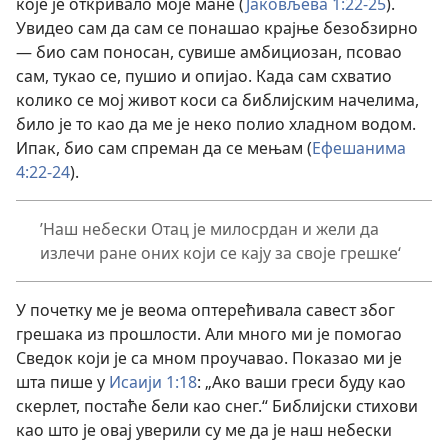
које је откривало моје мане (
Јаковљева 1:22-25
).
Увидео сам да сам се понашао крајње безобзирно
— био сам поносан, сувише амбициозан, псовао
сам, тукао се, пушио и опијао. Када сам схватио
колико се мој живот коси са библијским начелима,
било је то као да ме је неко полио хладном водом.
Ипак, био сам спреман да се мењам (
Ефешанима
4:22-24
).
’Наш небески Отац је милосрдан и жели да
излечи ране оних који се кају за своје грешке‘
У почетку ме је веома оптерећивала савест због
грешака из прошлости. Али много ми је помогао
Сведок који је са мном проучавао. Показао ми је
шта пише у
Исаији 1:18
: „Ако ваши греси буду као
скерлет, постаће бели као снег.“ Библијски стихови
као што је овај уверили су ме да је наш небески