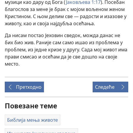
музици као дару од Бога (
Јаковљева 1:17
). Посебан
благослов за мене је брак с мојом вољеном женом
Кристином. С њом делим све — радости и изазове у
животу, као и своја најдубља осећања.
Да нисам постао Јеховин сведок, можда данас не
бих био жив. Раније сам само ишао из проблема у
проблем, из једне кризе у другу. Сада мој живот има
прави смисао и осећам да је све дошло на своје
место.
Претходно
Следеће
Повезане теме
Библија мења животе