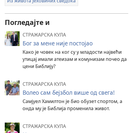
Из живота Јеховиних сведока
Погледајте и
СТРАЖАРСКА КУЛА
Бог за мене није постојао
Како је човек на ког су у младости највећи
утицај имали атеизам и комунизам почео да
цени Библију?
СТРАЖАРСКА КУЛА
Волео сам бејзбол више од свега!
Самјуел Хамилтон је био обузет спортом, а
онда му је Библија променила живот.
СТРАЖАРСКА КУЛА