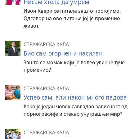
Нисам хтела да умрем
Ивон Квери се питала зашто постојимо.
Одговор на ово питање јој је променио
живот.
СТРАЖАРСКА КУЛА
Био сам огорчен и насилан
Зашто се момак који је волео уличне туче
променио?
СТРАЖАРСКА КУЛА
Успео сам, али након много падова
Како је један човек савладао зависност од
порнографије и стекао унутрашњи мир?
СТРАЖАРСКА КУЛА