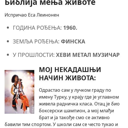
Библија мења животе
Испричао Еса Леинонен
ГОДИНА РОЂЕЊА:
1960.
ЗЕМЉА РОЂЕЊА:
ФИНСКА
У ПРОШЛОСТИ:
ХЕВИ МЕТАЛ МУЗИЧАР
МОЈ НЕКАДАШЊИ
НАЧИН ЖИВОТА:
Одрастао сам у лучком граду по
имену Турку, у крају где је углавном
живела радничка класа. Отац је био
боксерски шампион, а мој млађи
брат и ја такође смо се активно
бавили тим спортом. У школи сам се често тукао и