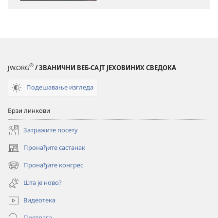
СТРАЖАРСКА
КУЛА
Живот
има
смисао
®
JW.ORG
/ ЗВАНИЧНИ ВЕБ-САЈТ ЈЕХОВИНИХ СВЕДОКА
Подешавање изгледа
Брзи линкови
Затражите посету
Пронађите састанак
(отвара
нови
Пронађите конгрес
(отвара
прозор)
нови
Шта је ново?
прозор)
Видеотека
Претрага