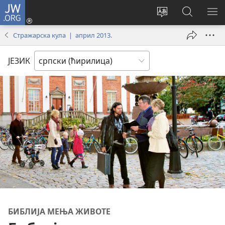
JW.ORG
Пријава
(отвара
Промени
Претрага
ПР
нови
језик
сајта
МЕ
Стражарска кула | април 2013.
прозор)
сајта
JW.ORG
ЈЕЗИК
БИБЛИЈА МЕЊА ЖИВОТЕ