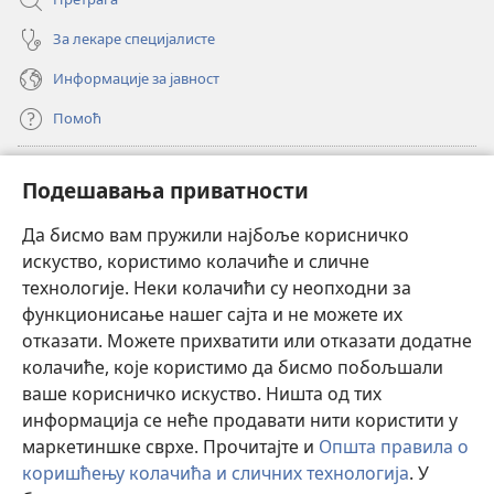
За лекаре специјалисте
Информације за јавност
Помоћ
Прилози
(отвара
Подешавања приватности
нови
прозор)
Да бисмо вам пружили најбоље корисничко
ОНЛАЈН БИБЛИОТЕКА Watchtower
(отвара
искуство, користимо колачиће и сличне
нови
®
JW Hub
технологије. Неки колачићи су неопходни за
прозор)
(отвара
функционисање нашег сајта и не можете их
нови
®
JW Library
прозор)
отказати. Можете прихватити или отказати додатне
колачиће, које користимо да бисмо побољшали
®
Watchtower Library
ваше корисничко искуство. Ништа од тих
информација се неће продавати нити користити у
маркетиншке сврхе. Прочитајте и
Општа правила о
коришћењу колачића и сличних технологија
. У