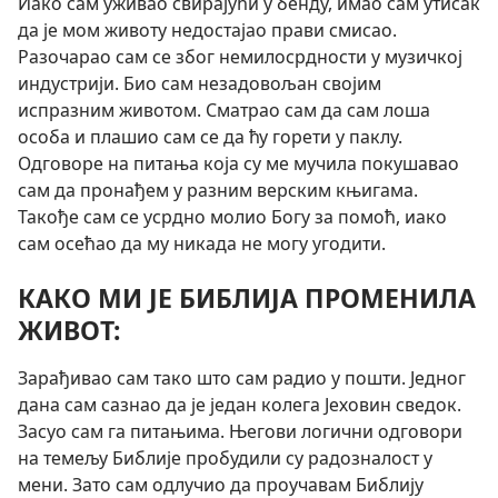
Иако сам уживао свирајући у бенду, имао сам утисак
да је мом животу недостајао прави смисао.
Разочарао сам се због немилосрдности у музичкој
индустрији. Био сам незадовољан својим
испразним животом. Сматрао сам да сам лоша
особа и плашио сам се да ћу горети у паклу.
Одговоре на питања која су ме мучила покушавао
сам да пронађем у разним верским књигама.
Такође сам се усрдно молио Богу за помоћ, иако
сам осећао да му никада не могу угодити.
КАКО МИ ЈЕ БИБЛИЈА ПРОМЕНИЛА
ЖИВОТ:
Зарађивао сам тако што сам радио у пошти. Једног
дана сам сазнао да је један колега Јеховин сведок.
Засуо сам га питањима. Његови логични одговори
на темељу Библије пробудили су радозналост у
мени. Зато сам одлучио да проучавам Библију