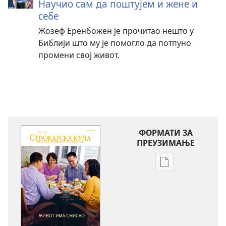
Научио сам да поштујем и жене и
себе
Жозеф Еренбожен је прочитао нешто у
Библији што му је помогло да потпуно
промени свој живот.
ФОРМАТИ ЗА
ПРЕУЗИМАЊЕ
Формати
за
преузимање
електронских
публикација