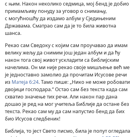
с њим. Након неколико седмица, мој бенд је добио
примамљиву понуду
за уговор о снимању,
с могућношћу да издамо албум у Сједињеним
Државама. Сматрао сам да је то била животна
шанса.
Рекао сам Сведоку с којим сам проучавао да имам
велику жељу да снимим још један албум и да ћу
након тога свој живот ускладити са библијским
начелима. Он ми није рекао своје мишљење већ ме
је једноставно замолио да прочитам Исусове речи
из
Матеја 6:24
. Тамо пише: „Нико не може робовати
двојици господара.“ Остао сам без текста када сам
схватио значење тих речи. Али након пар дана
дошао је ред на мог учитеља Библије да остане без
текста. Рекао сам му да сам напустио бенд да бих
био Исусов следбеник!
Библија, то јест Свето писмо, била је попут огледала