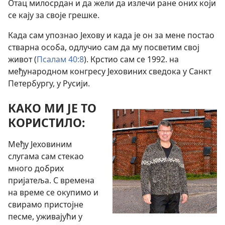
Отац милосрдан и да жели да излечи ране оних који
се кају за своје грешке.
Када сам упознао Јехову и када је он за мене постао
стварна особа, одлучио сам да му посветим свој
живот (
Псалам 40:8
). Крстио сам се 1992. на
међународном конгресу Јеховиних сведока у Санкт
Петербургу, у Русији.
КАКО МИ ЈЕ ТО
КОРИСТИЛО:
Међу Јеховиним
слугама сам стекао
много добрих
пријатеља. С времена
на време се окупимо и
свирамо пристојне
песме, уживајући у