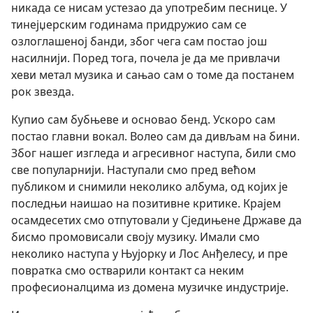
никада се нисам устезао да употребим песнице. У
тинејџерским годинама придружио сам се
озлоглашеној банди, због чега сам постао још
насилнији. Поред тога, почела је да ме привлачи
хеви метал музика и сањао сам о томе да постанем
рок звезда.
Купио сам бубњеве и основао бенд. Ускоро сам
постао главни вокал. Волео сам да дивљам на бини.
Због нашег изгледа и агресивног наступа, били смо
све популарнији. Наступали смо пред већом
публиком и снимили неколико албума, од којих је
последњи наишао на позитивне критике. Крајем
осамдесетих смо отпутовали у Сједињене Државе да
бисмо промовисали своју музику. Имали смо
неколико наступа у Њујорку и Лос Анђелесу, и пре
повратка смо остварили контакт са неким
професионалцима из домена музичке индустрије.