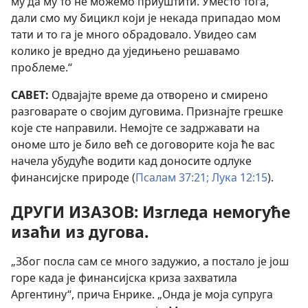
му да му то не можемо приуштити. Уместо тога,
дали смо му бицикл који је некада припадао мом
тати и то га је много обрадовало. Увидео сам
колико је вредно да уједињено решавамо
проблеме.“
САВЕТ:
Одвајајте време да отворено и смирено
разговарате о својим дуговима. Признајте грешке
које сте направили. Немојте се задржавати на
ономе што је било већ се договорите која ће вас
начела убудуће водити кад доносите одлуке
финансијске природе (
Псалам 37:21;
Лука 12:15
).
ДРУГИ ИЗАЗОВ: Изгледа немогуће
изаћи из дугова.
„Због посла сам се много задужио, а постало је још
горе када је финансијска криза захватила
Аргентину“, прича Енрике. „Онда је моја супруга