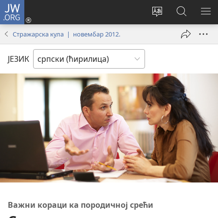
JW.ORG
Пријава
(отвара
Промени
Претрага
ПР
нови
језик
сајта
МЕ
Стражарска кула | новембар 2012.
прозор)
сајта
JW.ORG
ЈЕЗИК
Важни кораци ка породичној срећи