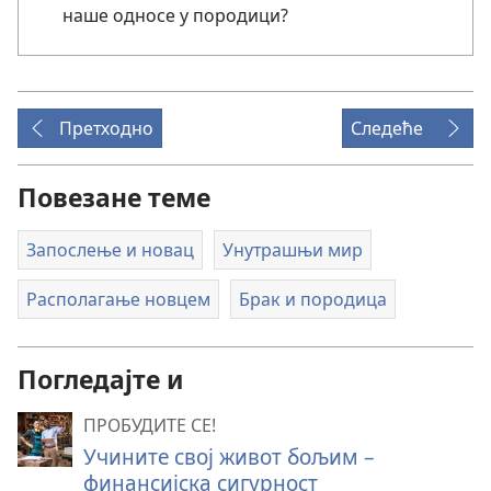
наше односе у породици?
Претходно
Следеће
Повезане теме
Запослење и новац
Унутрашњи мир
Располагање новцем
Брак и породица
Погледајте и
ПРОБУДИТЕ СЕ!
Учините свој живот бољим –
финансијска сигурност