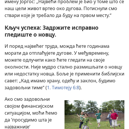
имену Јоргос: „Највећи проблем је био у томе што се
наш цели живот вртео око дугова. Потиснули смо
ствари које је требало да буду на првом месту.“
Кључ успеха: Задржите исправно
гледиште о новцу.
И поред највећег труда, можда ћете годинама
морати да отплаћујете дугове. У међувремену,
можете одлучити како ћете гледати на своје
околности. Није мудро стално размишљати о новцу
или недостатку новца. Боље је применити библијски
савет: „Кад имамо храну, одећу и заклон, будимо
задовољни тиме“ (
1. Тимотеју 6:8
).
Ако смо задовољни
својом финансијском
ситуацијом, моћи ћемо
да ’просудимо шта је
најважније‘