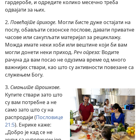
гардеробе, и одредите колико месечно треба
одвајати за њих.
2.
Повећајте приходе.
Могли бисте дуже остајати на
послу, обављати сезонске послове, давати приватне
часове или сакупљати материјал за рециклажу.
Можда имате неки хоби или вештине који би вам
могли донети неки приход.
Реч опреза:
Водите
рачуна да вам посао не одузима време од много
важнијих ствари, као што су активности повезане са
служењем Богу.
3.
Смањите трошкове.
Купите ствари зато што
су вам потребне а не
само зато што су на
распродаји (
Пословице
21:5
). Енрике каже:
„Добро је кад се не
жури са куповином јер