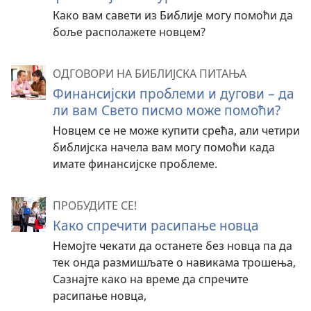
Како вам савети из Библије могу помоћи да
боље располажете новцем?
ОДГОВОРИ НА БИБЛИЈСКА ПИТАЊА
Финансијски проблеми и дугови – да
ли вам Свето писмо може помоћи?
Новцем се не може купити срећа, али четири
библијска начела вам могу помоћи када
имате финансијске проблеме.
ПРОБУДИТЕ СЕ!
Како спречити расипање новца
Немојте чекати да останете без новца па да
тек онда размишљате о навикама трошења,
Сазнајте како на време да спречите
расипање новца,