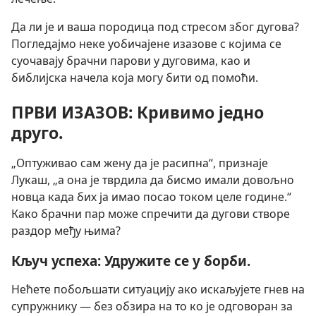
Да ли је и ваша породица под стресом због дугова?
Погледајмо неке уобичајене изазове с којима се
суочавају брачни парови у дуговима, као и
библијска начела која могу бити од помоћи.
ПРВИ ИЗАЗОВ: Кривимо једно
друго.
„Оптуживао сам жену да је расипна“, признаје
Лукаш, „а она је тврдила да бисмо имали довољно
новца када бих ја имао посао током целе године.“
Како брачни пар може спречити да дугови створе
раздор међу њима?
Кључ успеха: Удружите се у борби.
Нећете побољшати ситуацију ако искаљујете гнев на
супружнику — без обзира на то ко је одговоран за