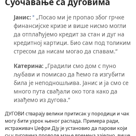
Суочавање са дуговима
Јанис:
„Посао ми је пропао због грчке
*
финансијске кризе и више нисмо могли
да отплаћујемо кредит за стан и дуг на
кредитној картици. Био сам под толиким
стресом да нисам могао да спавам.“
Катерина:
„Градили смо дом с пуно
љубави и помисао да ћемо га изгубити
била је неподношљива. Јанис и ја смо се
много пута свађали око тога како да
изађемо из дугова.“
ДУГОВИ стварају велики притисак у породици и чак
могу бити узрок њеног распада. Примера ради,
истраживач Џефри Дју је установио да парови који
су у дуговима проводе мање времена заједно, више