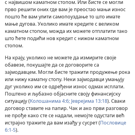
с највишом каматном стопом. Или бисте се могли
прво решити оних где вам је преостао мањи износ
пошто ће вам улити самопоуздање то што имате
мање дугова. Уколико имате кредите с великом
каматном стопом, можда их можете отплатити тако
што ћете подићи нов кредит с нижом каматном
стопом.
На крају, уколико не можете да измирите своје
обавезе, покушајте да се договорите са
зајмодавцем. Могли бисте тражити продужење рока
или нижу каматну стопу. Неки зајмодавци умањују
дуг уколико им се одређени износ одмах исплати.
Поштено и љубазно објасните своју финансијску
ситуацију (
Колошанима 4:6;
Јеврејима 13:18
). Сваки
договор ставите на папир. Чак и ако први разговор
не прође како сте се надали, немојте одустати већ
истрајно тражите да вам изађу у сусрет (
Пословице
6:1-5
).