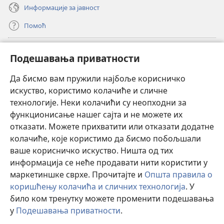
Информације за јавност
Помоћ
Прилози
(отвара
Подешавања приватности
нови
прозор)
Да бисмо вам пружили најбоље корисничко
ОНЛАЈН БИБЛИОТЕКА Watchtower
(отвара
искуство, користимо колачиће и сличне
нови
®
JW Hub
технологије. Неки колачићи су неопходни за
прозор)
(отвара
функционисање нашег сајта и не можете их
нови
®
JW Library
прозор)
отказати. Можете прихватити или отказати додатне
колачиће, које користимо да бисмо побољшали
®
Watchtower Library
ваше корисничко искуство. Ништа од тих
информација се неће продавати нити користити у
маркетиншке сврхе. Прочитајте и
Општа правила о
коришћењу колачића и сличних технологија
. У
Copyright
© 2026 Watch Tower Bible and Tract Society of Pennsylvania.
било ком тренутку можете променити подешавања
ПРАВИЛА КОРИШЋЕЊА
|
ПРИВАТНОСТ
|
ПОДЕШАВАЊЕ
у
Подешавања приватности
.
П
ПРИВАТНОСТИ