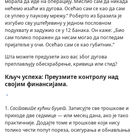
морала да иде на операцију. Мислио сам да никада
нећемо изаћи из дугова. Осећао сам се као да сам
се уплео у паукову мрежу.“ Роберто из Бразила је
изгубио сву уштеђевину у једном пословном
подухвату и задужио се у 12 банака. Он каже: „Био
сам толико поражен да нисам могао да погледам
пријатеље у очи. Осећао сам се као губитник.“
Шта можете предузети ако вас због дугова
преплављују обесхрабрење, кривица или стид?
Кључ успеха: Преузмите контролу над
својим финансијама.
*
1.
Саставите кућни буџет.
Записујте све трошкове и
приходе две седмице — или месец дана, ако је тако
практичније. Додајте томе и трошкове који нису
толико чести попут пореза, осигурања и обнављања