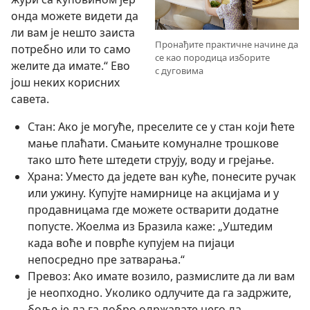
онда можете видети да
ли вам је нешто заиста
Пронађите практичне начине да
потребно или то само
се као породица изборите
желите да имате.“ Ево
с дуговима
још неких корисних
савета.
Стан: Ако је могуће, преселите се у стан који ћете
мање плаћати. Смањите комуналне трошкове
тако што ћете штедети струју, воду и грејање.
Храна: Уместо да једете ван куће, понесите ручак
или ужину. Купујте намирнице на акцијама и у
продавницама где можете остварити додатне
попусте. Жоелма из Бразила каже: „Уштедим
када воће и поврће купујем на пијаци
непосредно пре затварања.“
Превоз: Ако имате возило, размислите да ли вам
је неопходно. Уколико одлучите да га задржите,
боље је да га добро одржавате него да