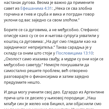
настанак дугова. Веома је важно да примените
савет из
Ефешанима 4:31
: „Нека се сва злобна
горчина и гнев и срџба и вика и погрдан говор
уклони од вас заједно са свом злоћом.“
Борите се са дуговима, а не међусобно. Стефанос
описује како су се он и његова супруга ухватили у
коштац са дуговима: „На дуг смо гледали као на
заједничког непријатеља.“ Таква сарадња је у
складу са оним што стоји у
Пословицама 13:10
:
„Охолост само изазива свађу, а мудри су они који се
међусобно саветују.“ Немојте покушавати да
самостално решите проблем, већ отворено
разговарајте о финансијама и затим заједно
предузмите нешто.
И деца могу учинити свој део. Едгардо из Аргентине
прича шта се десило у њиховој породици: „Наш
млађи син је желео нов бицикл, али објаснили смо