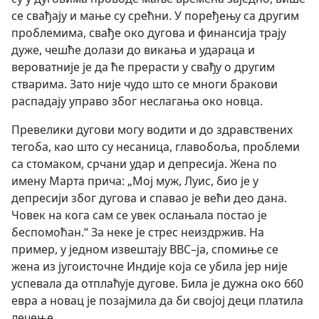
се свађају и мање су срећни. У поређењу са другим
проблемима, свађе око дугова и финансија трају
дуже, чешће долази до викања и удараца и
вероватније је да ће прерасти у свађу о другим
стварима. Зато није чудо што се многи бракови
распадају управо због неслагања око новца.
Превелики дугови могу водити и до здравствених
тегоба, као што су несаница, главобоља, проблеми
са стомаком, срчани удар и депресија. Жена по
имену Марта прича: „Мој муж, Луис, био је у
депресији због дугова и спавао је већи део дана.
Човек на кога сам се увек ослањала постао је
беспомоћан.“ За неке је стрес неиздржив. На
пример, у једном извештају BBC–ја, спомиње се
жена из југоисточне Индије која се убила јер није
успевала да отплаћује дугове. Била је дужна око 660
евра а новац је позајмила да би својој деци платила
лечење.