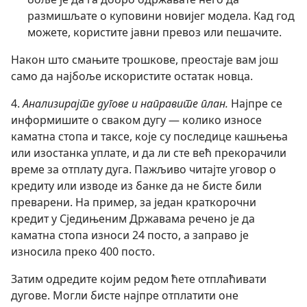
размишљате о куповини новијег модела. Кад год
можете, користите јавни превоз или пешачите.
Након што смањите трошкове, преостаје вам још
само да најбоље искористите остатак новца.
4.
Анализирајте дугове и направите план.
Најпре се
информишите о сваком дугу — колико износе
каматна стопа и таксе, које су последице кашњења
или изостанка уплате, и да ли сте већ прекорачили
време за отплату дуга. Пажљиво читајте уговор о
кредиту или изводе из банке да не бисте били
преварени. На пример, за један краткорочни
кредит у Сједињеним Државама речено је да
каматна стопа износи 24 посто, а заправо је
износила преко 400 посто.
Затим одредите којим редом ћете отплаћивати
дугове. Могли бисте најпре отплатити оне