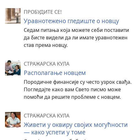
ПРОБУДИТЕ СЕ!
Уравнотежено гледиште о новцу
Седам питања која можете себи поставити
да бисте видели да ли имате уравнотежен
став према новцу.
СТРАЖАРСКА КУЛА
Располагање новцем
Породичне финансије су често узрок свађа.
Погледајте како вам Свето писмо може
помоћи да решите проблеме с новцем.
СТРАЖАРСКА КУЛА
Живети у оквиру својих могућности
— како успети у томе