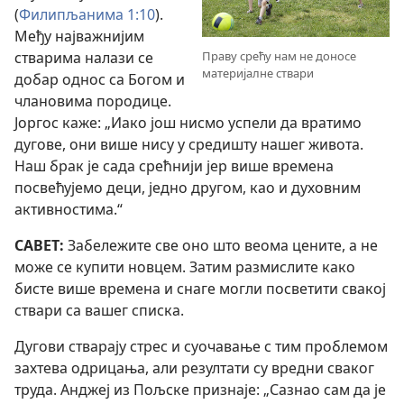
(
Филипљанима 1:10
).
Међу најважнијим
стварима налази се
Праву срећу нам не доносе
материјалне ствари
добар однос са Богом и
члановима породице.
Јоргос каже: „Иако још нисмо успели да вратимо
дугове, они више нису у средишту нашег живота.
Наш брак је сада срећнији јер више времена
посвећујемо деци, једно другом, као и духовним
активностима.“
САВЕТ:
Забележите све оно што веома цените, а не
може се купити новцем. Затим размислите како
бисте више времена и снаге могли посветити свакој
ствари са вашег списка.
Дугови стварају стрес и суочавање с тим проблемом
захтева одрицања, али резултати су вредни сваког
труда. Анджеј из Пољске признаје: „Сазнао сам да је