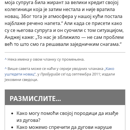
моја супруга била жирант за велики кредит својој
колегиници која је затим нестала и није вратила
новац. Због тога је атмосфера у нашој кући постала
најблаже речено напета.“ Али када се присети како
су се његова супруга и он суочили с том ситуацијом,
Анджеј каже: „То нас је зближило — не сам проблем
већ то што смо га решавали заједничким снагама.“
^
Нека имена у овом чланку су промењена.
^
Више савета може се наћи у серији уводних чланака
„Како
уштедети новац“
, у
Пробудите се!
од септембра 2011; издали
Јеховини сведоци.
РАЗМИСЛИТЕ...
Како могу помоћи својој породици да изађе
из дугова?
Како можемо спречити да дугови наруше