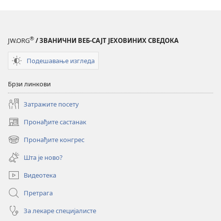
бисте
ви
питали
®
JW.ORG
/ ЗВАНИЧНИ ВЕБ-САЈТ ЈЕХОВИНИХ СВЕДОКА
Бога?
Подешавање изгледа
Брзи линкови
Затражите посету
Пронађите састанак
(отвара
нови
Пронађите конгрес
(отвара
прозор)
нови
Шта је ново?
прозор)
Видеотека
Претрага
За лекаре специјалисте