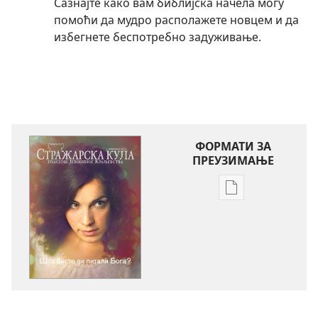
Сазнајте како вам библијска начела могу
помоћи да мудро располажете новцем и да
избегнете беспотребно задуживање.
ФОРМАТИ ЗА
ПРЕУЗИМАЊЕ
Формати
за
преузимање
електронских
публикација
СТРАЖАРСКА
КУЛА
Шта