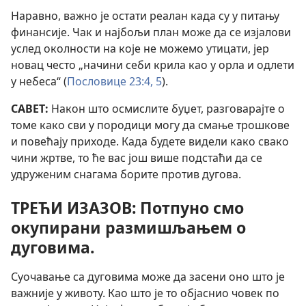
Наравно, важно је остати реалан када су у питању
финансије. Чак и најбољи план може да се изјалови
услед околности на које не можемо утицати, јер
новац често „начини себи крила као у орла и одлети
у небеса“ (
Пословице 23:4, 5
).
САВЕТ:
Након што осмислите буџет, разговарајте о
томе како сви у породици могу да смање трошкове
и повећају приходе. Када будете видели како свако
чини жртве, то ће вас још више подстаћи да се
удруженим снагама борите против дугова.
ТРЕЋИ ИЗАЗОВ: Потпуно смо
окупирани размишљањем о
дуговима.
Суочавање са дуговима може да засени оно што је
важније у животу. Као што је то објаснио човек по