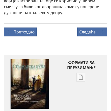
који је кастриран, такође се користио у ширем
смислу за било ког дворанина коме су поверене
дужности на краљевом двору.
Претходно
Следеће
ФОРМАТИ ЗА
ПРЕУЗИМАЊЕ
Формати
за
преузимање
електронских
публикација
СТРАЖАРСКА