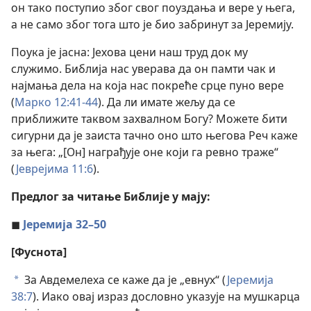
он тако поступио због свог поуздања и вере у њега,
а не само због тога што је био забринут за Јеремију.
Поука је јасна: Јехова цени наш труд док му
служимо. Библија нас уверава да он памти чак и
најмања дела на која нас покреће срце пуно вере
(
Марко 12:41-44
). Да ли имате жељу да се
приближите таквом захвалном Богу? Можете бити
сигурни да је заиста тачно оно што његова Реч каже
за њега: „[Он] награђује оне који га ревно траже“
(
Јеврејима 11:6
).
Предлог за читање Библије у мају:
◼
Јеремија 32–50
[Фуснота]
За Авдемелеха се каже да је „евнух“ (
Јеремија
a
38:7
). Иако овај израз дословно указује на мушкарца