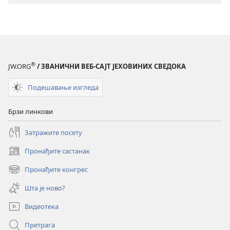
КУЛА
мај 2012.
®
JW.ORG
/ ЗВАНИЧНИ ВЕБ-САЈТ ЈЕХОВИНИХ СВЕДОКА
Подешавање изгледа
Брзи линкови
Затражите посету
Пронађите састанак
(отвара
нови
Пронађите конгрес
(отвара
прозор)
нови
Шта је ново?
прозор)
Видеотека
Претрага