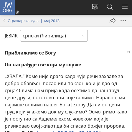
JW.ORG
Пријава
(отвара
Промени
Претрага
ПР
нови
језик
сајта
МЕ
Стражарска кула | мај 2012.
прозор)
сајта
JW.ORG
ЈЕЗИК
Приближимо се Богу
Он награђује све који му служе
„ХВАЛА.“ Коме није драго када чује речи захвале за
добро обављен посао или поклон који је дао од
срца? Свима нам прија када осетимо да наш труд
цене други, поготово они које волимо. Наравно, ми
највише волимо нашег Бога Јехову. Да ли он цени
труд који улажемо док му служимо? Осмотримо како
је поступио са Авдемелехом, човеком који је
ризиковао свој живот да би спасао Божјег пророка.