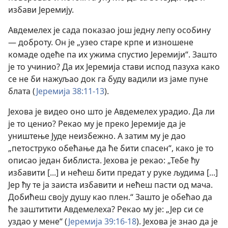
избави Јеремију.
Авдемелех је сада показао још једну лепу особину
— доброту. Он је „узео старе крпе и изношене
комаде одеће па их ужима спустио Јеремији“. Зашто
је то учинио? Да их Јеремија стави испод пазуха како
се не би нажуљао док га буду вадили из јаме пуне
блата (
Јеремија 38:11-13
).
Јехова је видео оно што је Авдемелех урадио. Да ли
је то ценио? Рекао му је преко Јеремије да је
уништење Јуде неизбежно. А затим му је дао
„петоструко обећање да ће бити спасен“, како је то
описао један библиста. Јехова је рекао: „Тебе ћу
избавити [...] и нећеш бити предат у руке људима [...]
Јер ћу те ја заиста избавити и нећеш пасти од мача.
Добићеш своју душу као плен.“ Зашто је обећао да
ће заштитити Авдемелеха? Рекао му је: „Јер си се
уздао у мене“ (
Јеремија 39:16-18
). Јехова је знао да је