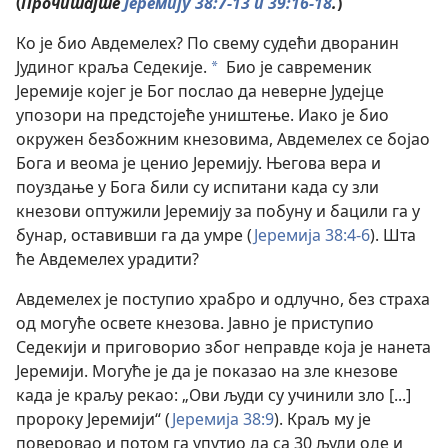
(
Прочитајте
Јеремију 38:7-13 и
39:16-18
.
)
Ко је био Авдемелех? По свему судећи дворанин
Јудиног краља Седекије.
Био је савременик
a
Јеремије којег је Бог послао да неверне Јудејце
упозори на предстојеће уништење. Иако је био
окружен безбожним кнезовима, Авдемелех се бојао
Бога и веома је ценио Јеремију. Његова вера и
поуздање у Бога били су испитани када су зли
кнезови оптужили Јеремију за побуну и бацили га у
бунар, оставивши га да умре (
Јеремија 38:4-6
). Шта
ће Авдемелех урадити?
Авдемелех је поступио храбро и одлучно, без страха
од могуће освете кнезова. Јавно је приступио
Седекији и приговорио због неправде која је нанета
Јеремији. Могуће је да је показао на зле кнезове
када је краљу рекао: „Ови људи су учинили зло [...]
пророку Јеремији“ (
Јеремија 38:9
). Краљ му је
поверовао и потом га упутио да са 30 људи оде и