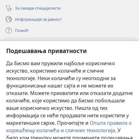
За лекаре специјалисте
Информације за јавност
Помоћ
Прилози
(отвара
Подешавања приватности
нови
прозор)
Да бисмо вам пружили најбоље корисничко
ОНЛАЈН БИБЛИОТЕКА Watchtower
(отвара
искуство, користимо колачиће и сличне
нови
®
JW Hub
технологије. Неки колачићи су неопходни за
прозор)
(отвара
функционисање нашег сајта и не можете их
нови
®
JW Library
прозор)
отказати. Можете прихватити или отказати додатне
колачиће, које користимо да бисмо побољшали
®
Watchtower Library
ваше корисничко искуство. Ништа од тих
информација се неће продавати нити користити у
маркетиншке сврхе. Прочитајте и
Општа правила о
коришћењу колачића и сличних технологија
. У
Copyright
© 2026 Watch Tower Bible and Tract Society of Pennsylvania.
било ком тренутку можете променити подешавања