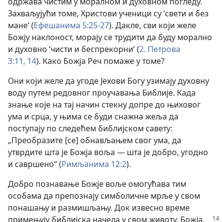
одржава чистим у моралном и духовном погледу.
Захваљујући томе, Христови ученици су ’свети и без
мане‘ (
Ефешанима 5:25-27
). Дакле, сви који желе
Божју наклоност, морају се трудити да буду морално
и духовно ’чисти и беспрекорни‘ (
2. Петрова
3:11,
14
). Како Божја Реч помаже у томе?
Они који желе да угоде Јехови Богу узимају духовну
воду путем редовног проучавања Библије. Када
знање које на тај начин стекну допре до њиховог
ума и срца, у њима се буди снажна жеља да
поступају по следећем библијском савету:
„Преобразите [се] обнављањем свог ума, да
утврдите шта је Божја воља — шта је добро, угодно
и савршено“ (
Римљанима 12:2
).
Добро познавање Божје воље омогућава тим
особама да препознају симболичне мрље у свом
понашању и размишљању. Док извесно време
примењују библијска начела у свом животу, Божја