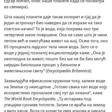
Едгар Мичел, опис наше планете када се посматра
из свемира).
Шта нашој планети даје такав колорит и сјај да је
један астронаут био наведен да се изрази на тако
поетски начин? То је вода, која покрива око три
четвртине њене површине. Она не само што је чини
лепом већ и омогућава живот на њој. Осим тога, око
65 процената људског тела чини вода. Зато се о
води у једној познатој енциклопедији каже: „Она је
неопходна за живот, пошто без ње не би био могућ
ниједан биолошки процес у биљном и
животињском свету“ (
Encyclopædia Britannica
).
Захваљујући ефикасном кружном току, залихе воде
на Земљи су неисцрпне. „Готово свака кап воде коју
искористимо проналази свој пут до океана“, каже
The World Book Encyclopedia.
„Ту испарава под
утицајем сунчеве топлоте. Затим се враћа на земљу
у виду кише. Вода се користи увек изнова и никада