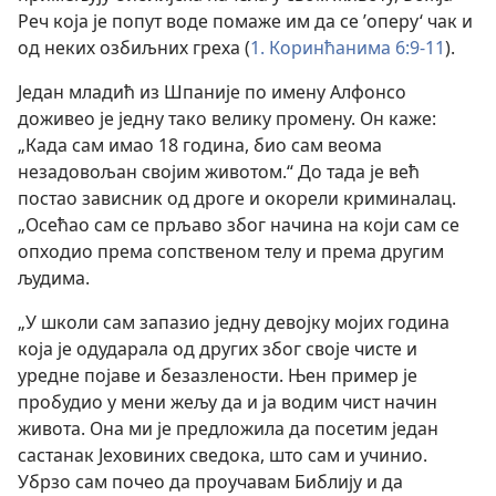
Реч која је попут воде помаже им да се ’оперу‘ чак и
од неких озбиљних греха (
1. Коринћанима 6:9-11
).
Један младић из Шпаније по имену Алфонсо
доживео је једну тако велику промену. Он каже:
„Када сам имао 18 година, био сам веома
незадовољан својим животом.“ До тада је већ
постао зависник од дроге и окорели криминалац.
„Осећао сам се прљаво због начина на који сам се
опходио према сопственом телу и према другим
људима.
„У школи сам запазио једну девојку мојих година
која је одударала од других због своје чисте и
уредне појаве и безазлености. Њен пример је
пробудио у мени жељу да и ја водим чист начин
живота. Она ми је предложила да посетим један
састанак Јеховиних сведока, што сам и учинио.
Убрзо сам почео да проучавам Библију и да