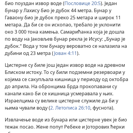
био поуздан извор воде (
Пословице 20:5
). Један
бунар у Лахису био је дубок 44 метра. Бунар у
Гаваону био је дубок преко 25 метара и широк 11
метара. Да би се он ископао, требало је уклонити
око 3 000 тона камења. Самарићанка која је дошла
по воду на Јаковљев бунар рекла је Исусу: „Бунар је
дубок.“ Вода у том бунару вероватно се налазила на
дубини од 23 метра (
Јован 4:11
).
Цистерне су биле још један извор воде на древном
Блиском истоку. То су били подземни резервоари у
којима се сакупљала кишница у периоду од октобра
до априла. На обронцима брда прокопавани су
канали како би се кишница усмеравала у њих.
Израелцима су велике цистерне служиле да би у
њима чували воду (
2. Летописа 26:10
, фуснота).
Извлачење воде из бунара или цистерне увек је био
тежак посао. Жене попут Ребеке и Јоторових ћерки