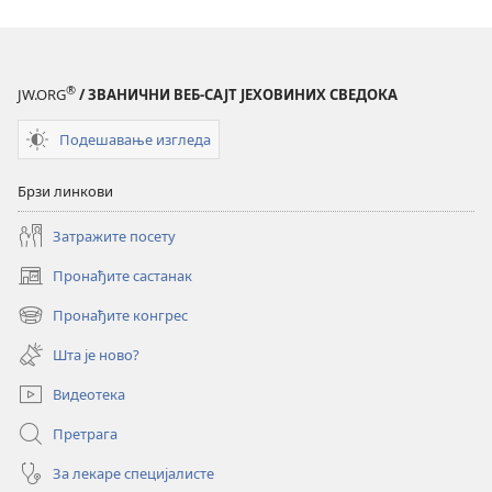
електронских
публикација
СТРАЖАРСКА
КУЛА
®
JW.ORG
/ ЗВАНИЧНИ ВЕБ-САЈТ ЈЕХОВИНИХ СВЕДОКА
јун 2008.
Подешавање изгледа
Брзи линкови
Затражите посету
Пронађите састанак
(отвара
нови
Пронађите конгрес
(отвара
прозор)
нови
Шта је ново?
прозор)
Видеотека
Претрага
За лекаре специјалисте