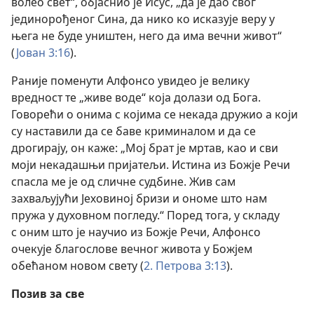
волео свет“, објаснио је Исус, „да је дао свог
јединорођеног Сина, да нико ко исказује веру у
њега не буде уништен, него да има вечни живот“
(
Јован 3:16
).
Раније поменути Алфонсо увидео је велику
вредност те „живе воде“ која долази од Бога.
Говорећи о онима с којима се некада дружио а који
су наставили да се баве криминалом и да се
дрогирају, он каже: „Мој брат је мртав, као и сви
моји некадашњи пријатељи. Истина из Божје Речи
спасла ме је од сличне судбине. Жив сам
захваљујући Јеховиној бризи и ономе што нам
пружа у духовном погледу.“ Поред тога, у складу
с оним што је научио из Божје Речи, Алфонсо
очекује благослове вечног живота у Божјем
обећаном новом свету (
2. Петрова 3:13
).
Позив за све