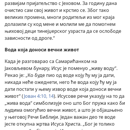
развијам пријатељство с Јеховом. За годину дана
очистио сам свој живот и крстио се. Због тако
великих промена, многи родитељи из мог краја
долазили су код мене и молили ме да помогнем
њиховој деци тинејџерског узраста да се ослободе
зависности од дроге.“
Вода која доноси вечни живот
Када је разговарао са Самарићанком на
Јаковљевом бунару, Исус је поменуо „живу воду“.
Рекао је: „Ко буде пио од воде коју ћу му ја дати,
никада неће ожеднети, него ће вода коју ћу му ја
дати постати у њему извор воде која доноси вечни
живот“ (
Јован 4:10,
14
). Исусове речи указују на то да
„жива вода“ симболизује оно што Бог пружа како би
људима омогућио вечни живот, а што је објашњено
у његовој Речи Библији. Један важан део те воде
јесте откупна жртва Исуса Христа. „Бог је толико