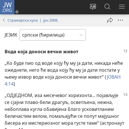
JW.ORG
Пријава
(отвара
Промени
Претрага
ПР
нови
језик
сајта
МЕ
Стражарска кула | јун 2008.
прозор)
сајта
JW.ORG
ЈЕЗИК
Вода која доноси вечни живот
„Ко буде пио од воде коју ћу му ја дати, никада неће
ожеднети, него ће вода коју ћу му ја дати постати у
њему извор воде која доноси вечни живот“ (
ЈОВАН
4:14
)
„ОДЈЕДНОМ, иза месечевог хоризонта... појављује
се сјајни плаво-бели драгуљ, осветљена, нежна,
небоплава кугла обавијена благо усковитланим
беличастим велом, помаљајући се попут мајушног
бисера из мистериозног мора густе таме“ (астронаут