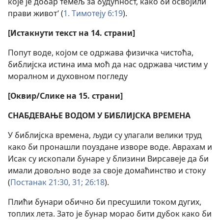
које је добар темељ за будућност, како би освојили
прави живот‘ (
1. Тимотеју 6:19
).
[Истакнути текст на 14. страни]
Попут воде, којом се одржава физичка чистоћа,
библијска истина има моћ да нас одржава чистим у
моралном и духовном погледу
[Оквир/Слике на 15. страни]
СНАБДЕВАЊЕ ВОДОМ У БИБЛИЈСКА ВРЕМЕНА
У библијска времена, људи су улагали велики труд
како би пронашли поуздане изворе воде. Аврахам и
Исак су ископали бунаре у близини Вирсавеје да би
имали довољно воде за своје домаћинство и стоку
(
Постанак 21:30, 31;
26:18
).
Плићи бунари обично би пресушили током дугих,
топлих лета. Зато је бунар морао бити дубок како би