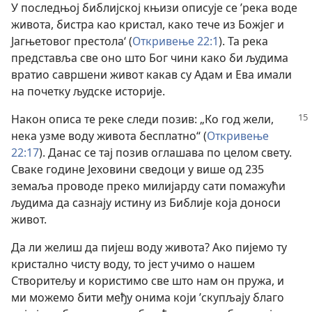
У последњој библијској књизи описује се ’река воде
живота, бистра као кристал, како тече из Божјег и
Јагњетовог престола‘ (
Откривење 22:1
). Та река
представља све оно што Бог чини како би људима
вратио савршени живот какав су Адам и Ева имали
на почетку људске историје.
Након описа те реке следи позив: „Ко год жели,
нека узме воду живота бесплатно“ (
Откривење
22:17
). Данас се тај позив оглашава по целом свету.
Сваке године Јеховини сведоци у више од 235
земаља проводе преко милијарду сати помажући
људима да сазнају истину из Библије која доноси
живот.
Да ли желиш да пијеш воду живота? Ако пијемо ту
кристално чисту воду, то јест учимо о нашем
Створитељу и користимо све што нам он пружа, и
ми можемо бити међу онима који ’скупљају благо