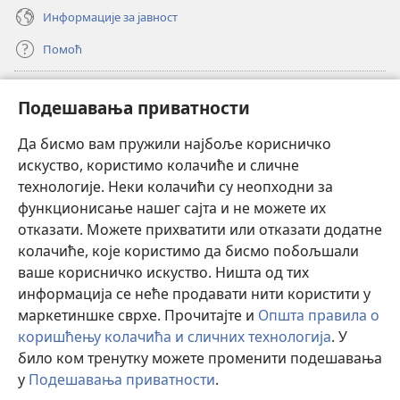
Информације за јавност
Помоћ
Прилози
(отвара
Подешавања приватности
нови
прозор)
Да бисмо вам пружили најбоље корисничко
ОНЛАЈН БИБЛИОТЕКА Watchtower
(отвара
искуство, користимо колачиће и сличне
нови
®
JW Hub
технологије. Неки колачићи су неопходни за
прозор)
(отвара
функционисање нашег сајта и не можете их
нови
®
JW Library
прозор)
отказати. Можете прихватити или отказати додатне
колачиће, које користимо да бисмо побољшали
®
Watchtower Library
ваше корисничко искуство. Ништа од тих
информација се неће продавати нити користити у
маркетиншке сврхе. Прочитајте и
Општа правила о
коришћењу колачића и сличних технологија
. У
Copyright
© 2026 Watch Tower Bible and Tract Society of Pennsylvania.
било ком тренутку можете променити подешавања
ПРАВИЛА КОРИШЋЕЊА
|
ПРИВАТНОСТ
|
ПОДЕШАВАЊЕ
у
Подешавања приватности
.
П
ПРИВАТНОСТИ