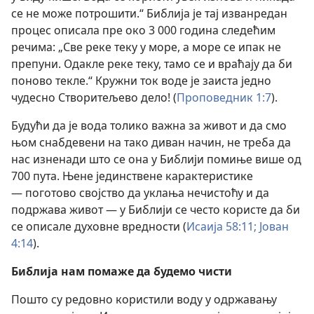
се не може потрошити.“ Библија је тај изванредан
процес описала пре око 3 000 година следећим
речима: „Све реке теку у море, а море се ипак не
препуни. Одакле реке теку, тамо се и враћају да би
поново текле.“ Кружни ток воде је заиста једно
чудесно Створитељево дело! (
Проповедник 1:7
).
Будући да је вода толико важна за живот и да смо
њом снабдевени на тако диван начин, не треба да
нас изненади што се она у Библији помиње више од
700 пута. Њене јединствене карактеристике
— поготово својство да уклања нечистоћу и да
подржава живот — у Библији се често користе да би
се описале духовне вредности (
Исаија 58:11;
Јован
4:14
).
Библија нам помаже да будемо чисти
Пошто су редовно користили воду у одржавању