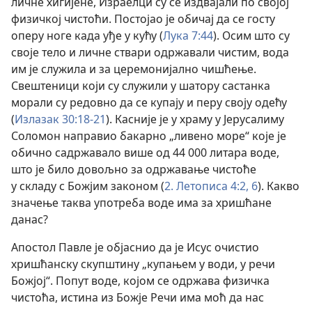
личне хигијене, Израелци су се издвајали по својој
физичкој чистоћи. Постојао је обичај да се госту
оперу ноге када уђе у кућу (
Лука 7:44
). Осим што су
своје тело и личне ствари одржавали чистим, вода
им је служила и за церемонијално чишћење.
Свештеници који су служили у шатору састанка
морали су редовно да се купају и перу своју одећу
(
Излазак 30:18-21
). Касније је у храму у Јерусалиму
Соломон направио бакарно „ливено море“ које је
обично садржавало више од 44 000 литара воде,
што је било довољно за одржавање чистоће
у складу с Божјим законом (
2. Летописа 4:2,
6
). Какво
значење таква употреба воде има за хришћане
данас?
Апостол Павле је објаснио да је Исус очистио
хришћанску скупштину „купањем у води, у речи
Божјој“. Попут воде, којом се одржава физичка
чистоћа, истина из Божје Речи има моћ да нас