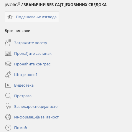
март 2025.
март 2025.
®
JW.ORG
/ ЗВАНИЧНИ ВЕБ-САЈТ ЈЕХОВИНИХ СВЕДОКА
Подешавање изгледа
Брзи линкови
Затражите посету
Пронађите састанак
(отвара
нови
Пронађите конгрес
(отвара
прозор)
нови
Шта је ново?
прозор)
Видеотека
Претрага
За лекаре специјалисте
Информације за јавност
Помоћ