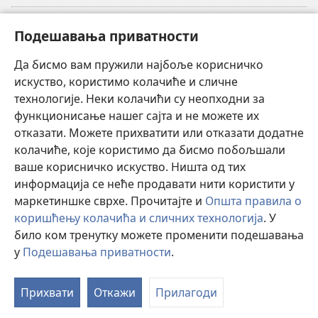
Прилози
(отвара
Подешавања приватности
нови
прозор)
Да бисмо вам пружили најбоље корисничко
ОНЛАЈН БИБЛИОТЕКА Watchtower
(отвара
искуство, користимо колачиће и сличне
нови
®
JW Hub
технологије. Неки колачићи су неопходни за
прозор)
(отвара
функционисање нашег сајта и не можете их
нови
®
JW Library
прозор)
отказати. Можете прихватити или отказати додатне
колачиће, које користимо да бисмо побољшали
®
Watchtower Library
ваше корисничко искуство. Ништа од тих
информација се неће продавати нити користити у
маркетиншке сврхе. Прочитајте и
Општа правила о
коришћењу колачића и сличних технологија
. У
Copyright
© 2026 Watch Tower Bible and Tract Society of Pennsylvania.
било ком тренутку можете променити подешавања
ПРАВИЛА КОРИШЋЕЊА
|
ПРИВАТНОСТ
|
ПОДЕШАВАЊЕ
у
Подешавања приватности
.
ПРИВАТНОСТИ
Прихвати
Откажи
Прилагоди