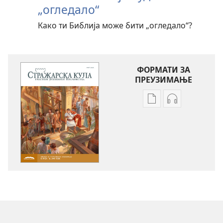
„огледало“
Како ти Библија може бити „огледало“?
ФОРМАТИ ЗА
ПРЕУЗИМАЊЕ
Формати
Формати
за
за
преузимање
преузимање
електронских
аудио-
публикација
садржаја
СТРАЖАРСКА
СТРАЖАРСКА
КУЛА
КУЛА
(ИЗДАЊЕ
(ИЗДАЊЕ
ЗА
ЗА
ПРОУЧАВАЊЕ)
ПРОУЧАВАЊ