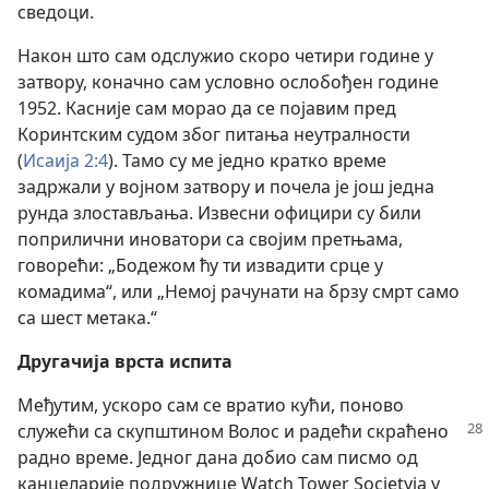
сведоци.
Након што сам одслужио скоро четири године у
затвору, коначно сам условно ослобођен године
1952. Касније сам морао да се појавим пред
Коринтским судом због питања неутралности
(
Исаија 2:4
). Тамо су ме једно кратко време
задржали у војном затвору и почела је још једна
рунда злостављања. Извесни официри су били
поприлични иноватори са својим претњама,
говорећи: „Бодежом ћу ти извадити срце у
комадима“, или „Немој рачунати на брзу смрт само
са шест метака.“
Другачија врста испита
Међутим, ускоро сам се вратио кући, поново
служећи са скупштином Волос
и радећи скраћено
радно време. Једног дана добио сам писмо од
канцеларије подружнице Watch Tower Societyja у