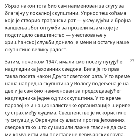
Убрзо након тога био сам наименован за слугу за
благајну у локалној скупштини. Упркос тешкоћама
које је створио грађански рат — укључујући и бројна
хапшења због оптужби за прозелитизам које је
подстицало свештенство — учествовање у
хришћанској служби донело је мени и остатку наше
скупштине велику радост.
Затим, почетком 1947. имали смо посету путујућег
надгледника Јеховиних сведока. Била је то прва
таква посета након Другог светског рата. У то време
наша напредна скупштина у Волосу подељена је на
две и ја сам био наименован за председавајућег
надгледника једне од тих скупштина. У то време
паравојне и националистичке организације шириле
су страх међу људима. Свештенство је искористило
ту ситуацију. Окренули су власти против Јеховиних
сведока тако што су ширили лажне гласине да смо
ми комунисти или присталице левичарских група.