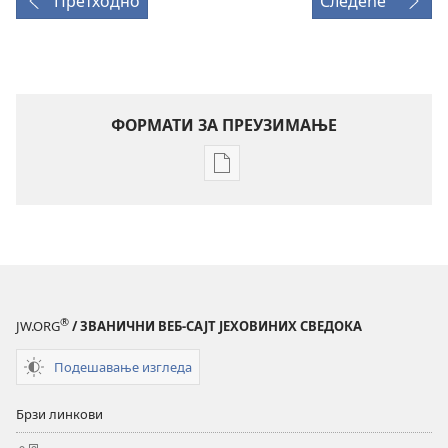
Претходно
Следеће
ФОРМАТИ ЗА ПРЕУЗИМАЊЕ
Формати
за
преузимање
електронских
публикација
СТРАЖАРСКА
КУЛА
®
JW.ORG
/ ЗВАНИЧНИ ВЕБ-САЈТ ЈЕХОВИНИХ СВЕДОКА
(ИЗДАЊЕ
ЗА
Подешавање изгледа
ПРОУЧАВАЊЕ)
1. мај
Брзи линкови
1996.