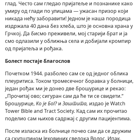
глад. Често сам гледао пријатеље и познанике како
умиру од глади по улицама — ужасан призор који
никада нећу заборавити! Једном је наша породица
издржала 40 дана без хлеба, што је основна храна у
Грчкој. Да бисмо преживели, мој старији брат и ја
смо одлазили у оближња села и добијали кромпир
од пријатеља и рођака.
Болест постаје благослов
Почетком 1944. разболео сам се од једног облика
плеуритиса. Током тромесечног боравка у болници,
један рођак ми је донео две брошурице и рекао:
„Прочитај ово; сигуран сам да ће ти се свидети.“
Брошурице,
Ко је Бог?
и
Заштита,
издао је Watch
Tower Bible and Tract Society. Кад сам их прочитао
поделио сам њихов садржај с другим пацијентима.
После изласка из болнице почео сам да се дружим
са скупштином Јеховиних сведока Волос. Ипак,