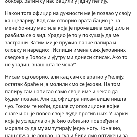
боксер. Затим су нас бацили у једну ћелију.
Након тога официр на дужности ме је позвао у своју
канцеларију. Кад сам отворио врата бацио је на
мене бочицу мастила која је промашила свој циљ и
разбила се о зид. Урадио је то у покушају да ме
застраши. Затим ми је пружио парче папира и
оловку и наредио: „Испиши имена свих Јеховиних
сведока у Волосу и ујутру ми донеси списак. Ако то
не урадиш знаш шта те чека!“
Нисам одговорио, али кад сам се вратио у ћелију,
остатак браће и ја молили смо се Јехови. На том
папиру сам написао само своје име и чекао да
будем позван. Али од официра нисам више ништа
чуо. Током те ноћи, дошле су опозиционе војне
снаге и он је повео своје људе против њих. У чарки
која је уследила он је био озбиљно повређен и
морали су да му ампутирају једну ногу. Коначно,
наш случај је дошао на суд и били смо оптужени за