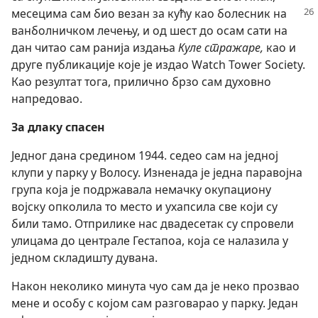
месецима сам био везан
за кућу као болесник на
ванболничком лечењу, и од шест до осам сати на
дан читао сам ранија издања
Куле стражаре,
као и
друге публикације које је издао Watch Tower Society.
Као резултат тога, прилично брзо сам духовно
напредовао.
За длаку спасен
Једног дана средином 1944. седео сам на једној
клупи у парку у Волосу. Изненада је једна паравојна
група која је подржавала немачку окупациону
војску опколила то место и ухапсила све који су
били тамо. Отприлике нас двадесетак су спровели
улицама до централе Гестапоа, која се налазила у
једном складишту дувана.
Након неколико минута чуо сам да је неко прозвао
мене и особу с којом сам разговарао у парку. Један