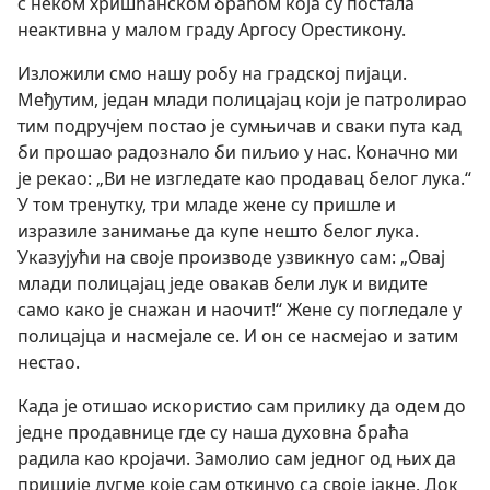
с неком хришћанском браћом која су постала
неактивна у малом граду Аргосу Орестикону.
Изложили смо нашу робу на градској пијаци.
Међутим, један млади полицајац који је патролирао
тим подручјем постао је сумњичав и сваки пута кад
би прошао радознало би пиљио у нас. Коначно ми
је рекао: „Ви не изгледате као продавац белог лука.“
У том тренутку, три младе жене су пришле и
изразиле занимање да купе нешто белог лука.
Указујући на своје производе узвикнуо сам: „Овај
млади полицајац једе овакав бели лук и видите
само како је снажан и наочит!“ Жене су погледале у
полицајца и насмејале се. И он се насмејао и затим
нестао.
Када је отишао искористио сам прилику да одем до
једне продавнице где су наша духовна браћа
радила као кројачи. Замолио сам једног од њих да
пришије дугме које сам откинуо са своје јакне. Док