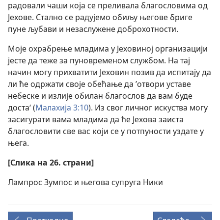
радовали чаши која се преливала благословима од
Јехове. Стално се радујемо обиљу његове бриге
пуне љубави и незаслужене доброхотности.
Моје охрабрење младима у Јеховиној организацији
јесте да теже за пуновременом службом. На тај
начин могу прихватити Јеховин позив да испитају да
ли ће одржати своје обећање да ’отвори уставе
небеске и излије обилан благослов да вам буде
доста‘ (
Малахија 3:10
). Из свог личног искуства могу
засигурати вама младима да ће Јехова заиста
благословити све вас који се у потпуности уздате у
њега.
[Слика на 26. страни]
Лампрос Зумпос и његова супруга Ники