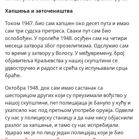
Хапшења и заточеништва
Током 1947. био сам хапшен око десет пута и имао
сам три судска претреса. Сваки пут сам био
ослобођен. У пролеће 1948. осуђен сам на четири
месеца затвора због прозелитизма. Одслужио сам
то време у затвору у Волосу. У међувремену, број
објавитеља Краљевства у нашој скупштини се
удвостручио и радост и срећа су испуњавали срца
браће.
Октобра 1948. док сам имао састанак са
шесторицом других који су преузимали вођство у
нашој скупштини, пет полицајаца је бануло у кућу и
ухапсило нас под претњом употребе оружја. Одвели
су нас у полицијску станицу а да нам нису објаснили
разлог за хапшење, и тамо су нас испребијали.
Ударао ме је по лицу један полицајац који је био