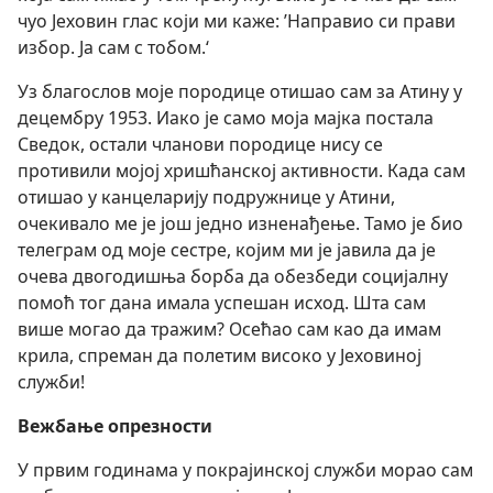
чуо Јеховин глас који ми каже: ’Направио си прави
избор. Ја сам с тобом.‘
Уз благослов моје породице отишао сам за Атину у
децембру 1953. Иако је само моја мајка постала
Сведок, остали чланови породице нису се
противили мојој хришћанској активности. Када сам
отишао у канцеларију подружнице у Атини,
очекивало ме је још једно изненађење. Тамо је био
телеграм од моје сестре, којим ми је јавила да је
очева двогодишња борба да обезбеди социјалну
помоћ тог дана имала успешан исход. Шта сам
више могао да тражим? Осећао сам као да имам
крила, спреман да полетим високо у Јеховиној
служби!
Вежбање опрезности
У првим годинама у покрајинској служби морао сам