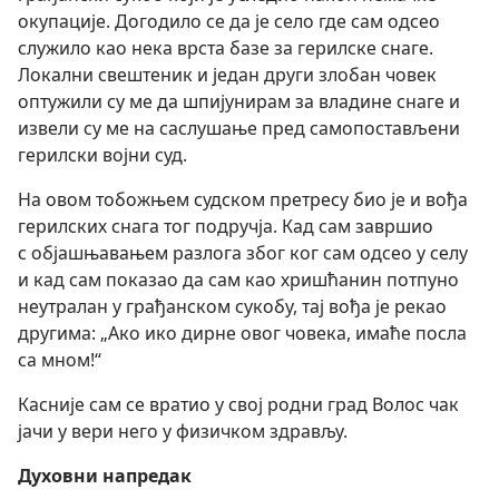
окупације. Догодило се да је село где сам одсео
служило као нека врста базе за герилске снаге.
Локални свештеник и један други злобан човек
оптужили су ме да шпијунирам за владине снаге и
извели су ме на саслушање пред самопостављени
герилски војни суд.
На овом тобожњем судском претресу био је и вођа
герилских снага тог подручја. Кад сам завршио
с објашњавањем разлога због ког сам одсео у селу
и кад сам показао да сам као хришћанин потпуно
неутралан у грађанском сукобу, тај вођа је рекао
другима: „Ако ико дирне овог човека, имаће посла
са мном!“
Касније сам се вратио у свој родни град Волос чак
јачи у вери него у физичком здрављу.
Духовни напредак