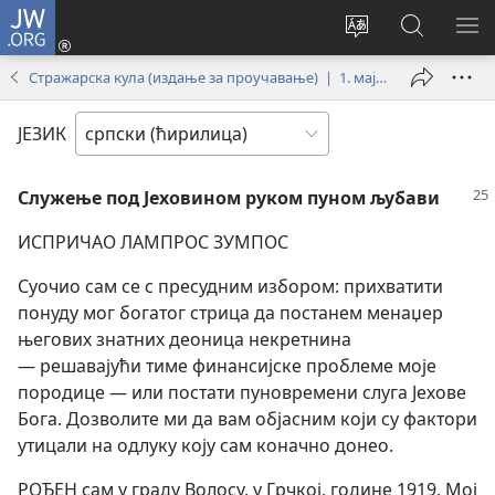
JW.ORG
Пријава
(отвара
Промени
Претрага
ПР
нови
језик
сајта
МЕ
Стражарска кула (издање за проучавање) | 1. мај 1996.
прозор)
сајта
JW.ORG
ЈЕЗИК
Служење под Јеховином руком пуном љубави
ИСПРИЧАО ЛАМПРОС ЗУМПОС
Суочио сам се с пресудним избором: прихватити
понуду мог богатог стрица да постанем менаџер
његових знатних деоница некретнина
— решавајући тиме финансијске проблеме моје
породице — или постати пуновремени слуга Јехове
Бога. Дозволите ми да вам објасним који су фактори
утицали на одлуку коју сам коначно донео.
РОЂЕН сам у граду Волосу, у Грчкој, године 1919. Мој