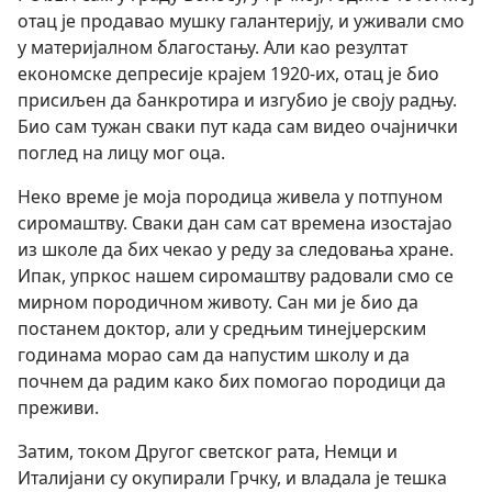
отац је продавао мушку галантерију, и уживали смо
у материјалном благостању. Али као резултат
економске депресије крајем 1920-их, отац је био
присиљен да банкротира и изгубио је своју радњу.
Био сам тужан сваки пут када сам видео очајнички
поглед на лицу мог оца.
Неко време је моја породица живела у потпуном
сиромаштву. Сваки дан сам сат времена изостајао
из школе да бих чекао у реду за следовања хране.
Ипак, упркос нашем сиромаштву радовали смо се
мирном породичном животу. Сан ми је био да
постанем доктор, али у средњим тинејџерским
годинама морао сам да напустим школу и да
почнем да радим како бих помогао породици да
преживи.
Затим, током Другог светског рата, Немци и
Италијани су окупирали Грчку, и владала је тешка