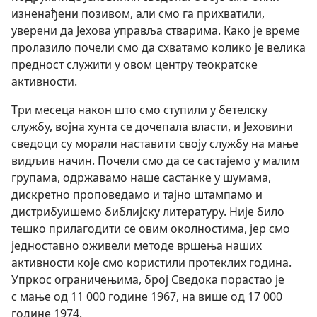
изненађени позивом, али смо га прихватили,
уверени да Јехова управља стварима. Како је време
пролазило почели смо да схватамо колико је велика
предност служити у овом центру теократске
активности.
Три месеца након што смо ступили у бетелску
службу, војна хунта се дочепала власти, и Јеховини
сведоци су морали наставити своју службу на мање
видљив начин. Почели смо да се састајемо у малим
групама, одржавамо наше састанке у шумама,
дискретно проповедамо и тајно штампамо и
дистрибуишемо библијску литературу. Није било
тешко прилагодити се овим околностима, јер смо
једноставно оживели методе вршења наших
активности које смо користили протеклих година.
Упркос ограничењима, број Сведока порастао је
с мање од 11 000 године 1967, на више од 17 000
године 1974.