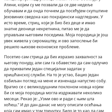
Атини, којим су ме позвали да се две недеље
обучавам и да онда почнем да посећујем скупштине
Јеховиних сведока као покрајински надгледник. У
исто време, стриц, који је био без деце и имао
знатне деонице некретнина, питао ме је да
управљам његовим поседима. Моја породица је још
увек живела у сиромаштву, и ово запослење би
решило њихове економске проблеме.
Посетио сам стрица да бих изразио захвалност за
његову понуду, али сам га обавестио да сам одлучио
да прихватим један специјални задатак у
хришћанској служби. На то је устао, бацио један
озбиљан поглед на мене и изненада напустио собу.
Вратио се с великодушним поклоном новца којим
би се моја породица могла издржавати неколико
месеци. Рекао је: „Узми ово и ради с њим шта
хоћеш.“ И до дан-данас не могу описати осећања
која сам имао у том тренутку. Било је то као да сам