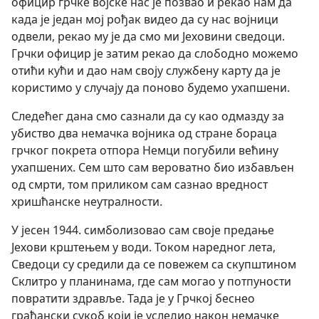
официр грчке војске нас је позвао и рекао нам да
када је један мој рођак видео да су нас војници
одвели, рекао му је да смо ми Јеховини сведоци.
Грчки официр је затим рекао да слободно можемо
отићи кући и дао нам своју службену карту да је
користимо у случају да поново будемо ухапшени.
Следећег дана смо сазнали да су као одмазду за
убиство два немачка војника од стране бораца
грчког покрета отпора Немци погубили већину
ухапшених. Сем што сам вероватно био избављен
од смрти, том приликом сам сазнао вредност
хришћанске неутралности.
У јесен 1944. симболизовао сам своје предање
Јехови крштењем у води. Током наредног лета,
Сведоци су средили да се повежем са скупштином
Склитро у планинама, где сам могао у потпуности
повратити здравље. Тада је у Грчкој беснео
грађански сукоб који је уследио након немачке