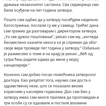
држање незаконитог састанка. Сва седморица смо
били осуђени на пет година затвора.
Пошто сам одбио да у затвору посећујем недељно
богослужење, послали су ме у самицу. Трећег дана
сам тражио да разговарам с директором затвора.
„Уз све дужно поштовање“, рекао сам му, „изгледа
бесмислено казнити некога ко је спреман да због
своје вере проведе пет година у затвору.“ Озбиљно
је размислио о томе и на крају је рекао: „Већ од
сутра ћеш радити одмах до мене у мојој
канцеларији.“
Коначно сам добио посао помоћника затворског
доктора. Као резултат тога, научио сам доста о
здравственој нези, што се показало веома
корисним у каснијим годинама. Док сам био у
затвору имао сам многе прилике да проповедам и
три особе су се одазвале и постале Јеховини