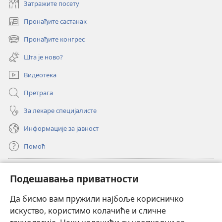
Затражите посету
Пронађите састанак
(отвара
нови
Пронађите конгрес
(отвара
прозор)
нови
Шта је ново?
прозор)
Видеотека
Претрага
За лекаре специјалисте
Информације за јавност
Помоћ
Прилози
(отвара
Подешавања приватности
нови
прозор)
Да бисмо вам пружили најбоље корисничко
ОНЛАЈН БИБЛИОТЕКА Watchtower
(отвара
искуство, користимо колачиће и сличне
нови
®
JW Hub
прозор)