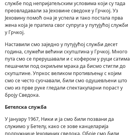
службе под непријатељским условима који су тада
преовладавали за Јеховине сведоке у Грчкој. Уз
Јеховину помоћ она је успела и тако постала прва
жена која је пратила свог супруга у путујућој служби
у Грчкој.
Наставили смо заједно у путујућој служби десет
година, служећи већини скупштина у Грчкој. Много
пута смо се прерушавали и с кофером у руци сатима
пешачили под окриљем мрака да бисмо стигли до
скупштине. Упркос великом противљењу с којим
смо се често суочавали, били смо одушевљени што
смо из прве руке гледали спектакуларни пораст у
броју Сведока.
Бетелска служба
У јануару 1967, Ники и ја смо били позвани да
служимо у Бетелу, како се зове канцеларија
подружнице Јеховиних сведока. Обоје смо били