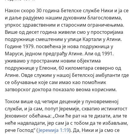
Након скоро 30 година бетелске службе Ники и ја се
и даље радујемо нашим духовним благословима,
упркос здравственим и старосним ограничењима.
Више од десет година живели смо у просторијама
подружнице смештеним у улици Картали у Атини.
Године 1979. посвећена је нова подружница у
Маруси, једном предграђу Атине. Али од 1991.
уживамо у пространим новим објектима
подружнице у Елеони, 60 километара северно од
Атине. Овде служим у нашој бетелској амбуланти где
се обучавање које сам имао као помоћник
затворског доктора показало веома корисним.
Током више од четири деценије у пуновременој
служби, и ја сам, попут Јеремије, схватио истинитост
Јеховиног обећања: „Они ће рат на те дизати, али те
неће надвладати, јер сам ја с тобом да те избављам,
рече Господ“ (
Јеремија 1:19
). Да, Ники и ја смо се