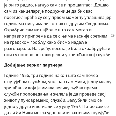
је он то радио, нагнуо сам се и прошаптао: „Дошао
сам из канцеларије подружнице да бих вас
посетио.“ Браћа су се у првом моменту уплашила јер
годинама нису имали контакт с другим Сведоцима.
Охрабрио сам их најбоље што сам могао и
направио припреме да се
с њима касније сретнем
на градском гробљу како бисмо надаље
разговарали. На срећу, посета је била охрабрујућа и
они су поново постали ревни у хришћанској служби.
Добијање верног партнера
Године 1956, три године након што сам почео
с путујућом службом, упознао сам Ники, једну младу
хришћанку која је имала велику љубав према
служби проповедања и желела је да проведе свој
живот у пуновременој служби. Заљубили смо се
једно у друго и венчали се у јуну 1957. Питао сам се
да ли би Ники могла удовољити захтевима путујуће