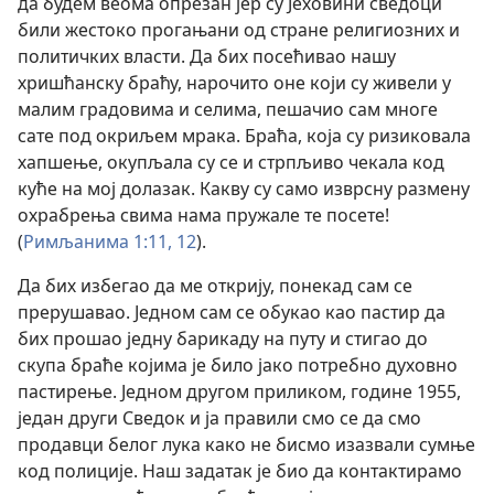
да будем веома опрезан јер су Јеховини сведоци
били жестоко прогањани од стране религиозних и
политичких власти. Да бих посећивао нашу
хришћанску браћу, нарочито оне који су живели у
малим градовима и селима, пешачио сам многе
сате под окриљем мрака. Браћа, која су ризиковала
хапшење, окупљала су се и стрпљиво чекала код
куће на мој долазак. Какву су само изврсну размену
охрабрења свима нама пружале те посете!
(
Римљанима 1:11, 12
).
Да бих избегао да ме открију, понекад сам се
прерушавао. Једном сам се обукао као пастир да
бих прошао једну барикаду на путу и стигао до
скупа браће којима је било јако потребно духовно
пастирење. Једном другом приликом, године 1955,
један други Сведок и ја правили смо се да смо
продавци белог лука како не бисмо изазвали сумње
код полиције. Наш задатак је био да контактирамо