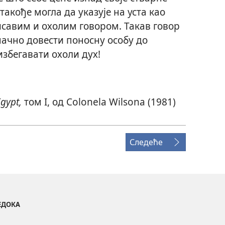
акође могла да указује на уста као
исавим и охолим говором. Такав говор
начно довести поносну особу до
избегавати охоли дух!
Egypt,
том I, од Colonela Wilsona (1981)
Следеће
ВЕДОКА