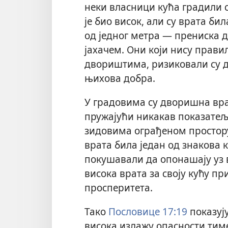
неки власници кућа градили с
је био висок, али су врата би
од једног метра — прениска д
јахачем. Они који нису прави
двориштима, ризиковали су 
њихова добра.
У градовима су дворишна вра
пружајући никакав показатељ 
зидовима ограђеном простору.
врата била један од знакова 
покушавали да опонашају уз в
висока врата за своју кућу пр
просперитета.
Тако
Пословице 17:19
показују
висока излажу опасности тиме