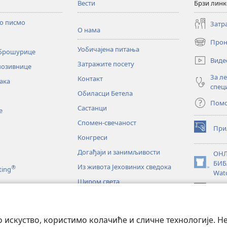
Вести
Брзи лин
то писмо
Затр
О нама
Прон
(отвара
Уобичајена питања
 брошурице
нови
Виде
Затражите посету
прозор)
позивнице
За л
Контакт
ака
спец
Обиласци Бетела
Пом
Састанци
е
Спомен-свечаност
При
(отвара
Конгреси
нови
прозор)
Догађаји и занимљивости
ОНЛ
БИБ
Из живота Јеховиних сведока
®
(отвара
ting
Wat
нови
Широм света
прозор)
JW L
е
искуство, користимо колачиће и сличне технологије. Н