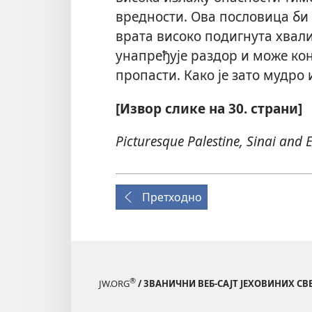
вредности. Ова пословица би т
врата високо подигнута хвал
унапређује раздор и може ко
пропасти. Како је зато мудро 
[Извор слике на 30. страни]
Picturesque Palestine, Sinai and 
Претходно
®
JW.ORG
/ ЗВАНИЧНИ ВЕБ-САЈТ ЈЕХОВИНИХ С