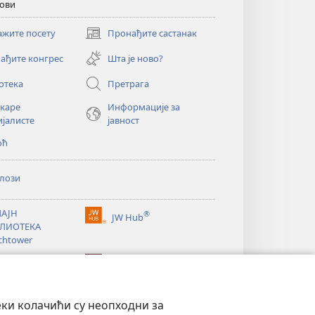
кови
ажите посету
Пронађите састанак
(отвара
нови
ађите конгрес
Шта је ново?
прозор)
отека
Претрага
екаре
Информације за
ијалисте
јавност
оћ
лози
АЈН
®
JW Hub
(отвара
ЛИОТЕКА
нови
chtower
прозор)
®
®
ibrary
Watchtower Library
еки колачићи су неопходни за