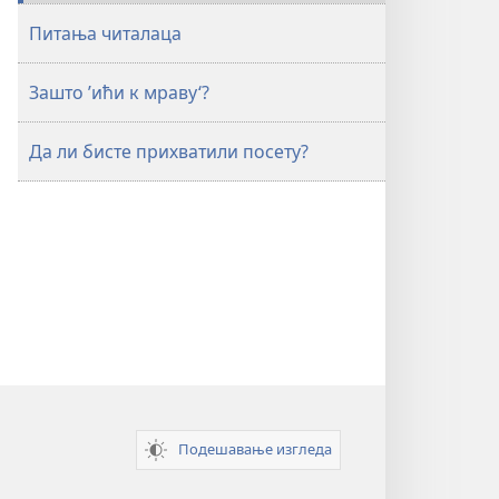
Питања читалаца
Зашто ’ићи к мраву‘?
Да ли бисте прихватили посету?
Подешавање изгледа