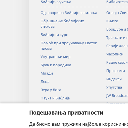
Библијска учења
Библиотека
Одговори на библијска питања
Онлајн Све
Објашњење библијских
Књиге
стихова
Брошуре и
Библијски курс
Трактати и 
Помоћ при проучавању Светог
Серије члан
писма
Часописи
Унутрашњи мир
Радне свеск
Брак и породица
Програми
Млади
Индекси
Деца
Упутства
Вера у Бога
JW Broadcas
Наука и Библија
Видеотека
Историја и Библија
Подешавања приватности
Музика
Аудио-драм
Да бисмо вам пружили најбоље корисничко 