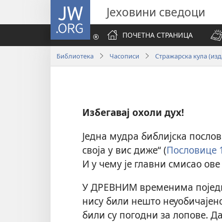
JW.ORG
Јеховини сведоци
ПОЧЕТНА СТРАНИЦА
Библиотека
Часописи
Стражарска кула (изд
Избегавај охоли дух!
Једна мудра библијска послов
своја у вис диже“ (
Пословице 
И у чему је главни смисао ов
У ДРЕВНИМ временима појед
нису били нешто неуобичајен
били су погодни за лопове. Д