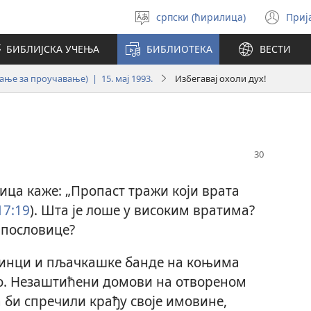
српски (ћирилица)
Приј
Изабери
(от
језик
но
БИБЛИЈСКА УЧЕЊА
БИБЛИОТЕКА
ВЕСТИ
про
ање за проучавање) | 15. мај 1993.
Избегавај охоли дух!
ица каже: „Пропаст тражи који врата
17:19
). Шта је лоше у високим вратима?
е пословице?
инци и пљачкашке банде на коњима
о. Незаштићени домови на отвореном
а би спречили крађу своје имовине,