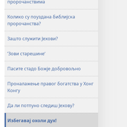
пророчанствима
ЗА
ПРОУЧАВАЊЕ)
Колико су поуздана библијска
15. мај
пророчанства?
1993.
Зашто служити Јехови?
’Зови старешине‘
Пасите стадо Божје добровољно
Проналажење правог богатства у Хонг
Конгу
Да ли потпуно следиш Јехову?
Избегавај охоли дух!