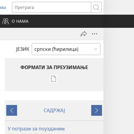
ава
вара
Претрага
ви
О НАМА
зор)
ЈЕЗИК
ФОРМАТИ ЗА ПРЕУЗИМАЊЕ
Формати
за
преузимање
електронских
САДРЖАЈ
публикација
Претходно
Следеће
СТРАЖАРСКА
КУЛА
У потрази за поузданим
(ИЗДАЊЕ