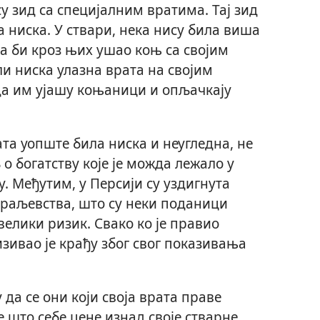
у зид са специјалним вратима. Тај зид
ла ниска. У ствари, нека нису била виша
а би кроз њих ушао коњ са својим
ли ниска улазна врата на својим
да им ујашу коњаници и опљачкају
та уопште била ниска и неугледна, не
о богатству које је можда лежало у
 Међутим, у Персији су уздигнута
краљевства, што су неки поданици
елики ризик. Свако ко је правио
изивао је крађу због свог показивања
 да се они који своја врата праве
 што себе цене изнад своје стварне