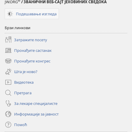
®
JW.ORG
/ ЗВАНИЧНИ ВЕБ-САЈТ ЈЕХОВИНИХ СВЕДОКА
(ИЗДАЊЕ
ЗА
Подешавање изгледа
ПРОУЧАВАЊЕ)
1. новембар
Брзи линкови
1992.
Затражите посету
Пронађите састанак
(отвара
нови
Пронађите конгрес
(отвара
прозор)
нови
Шта је ново?
прозор)
Видеотека
Претрага
За лекаре специјалисте
Информације за јавност
Помоћ