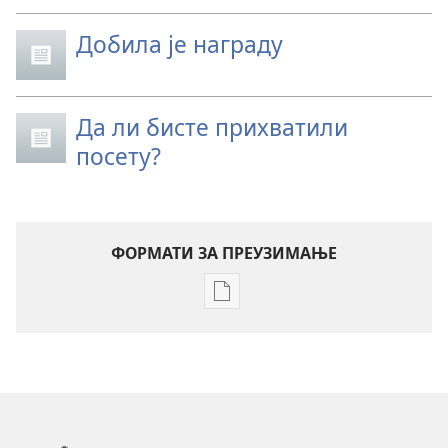
Добила је награду
Да ли бисте прихватили
посету?
ФОРМАТИ ЗА ПРЕУЗИМАЊЕ
Формати
за
преузимање
електронских
публикација
СТРАЖАРСКА
КУЛА