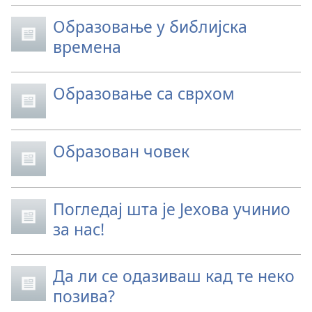
Образовање у библијска
времена
Образовање са сврхом
Образован човек
Погледај шта је Јехова учинио
за нас!
Да ли се одазиваш кад те неко
позива?