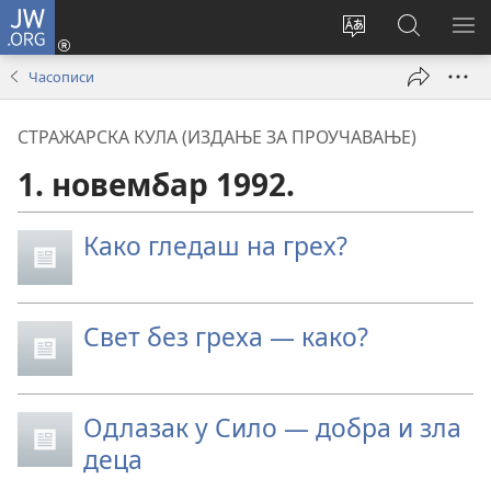
JW.ORG
Пријава
(отвара
Промени
Претрага
ПР
нови
језик
сајта
МЕ
Часописи
прозор)
сајта
JW.ORG
СТРАЖАРСКА КУЛА (ИЗДАЊЕ ЗА ПРОУЧАВАЊЕ)
1. новембар 1992.
Како гледаш на грех?
Свет без греха — како?
Одлазак у Сило — добра и зла
деца