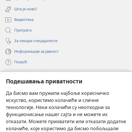
(отвара
прозор)
нови
Шта је ново?
прозор)
Видеотека
Претрага
За лекаре специјалисте
Информације за јавност
Помоћ
Прилози
(отвара
Подешавања приватности
нови
прозор)
Да бисмо вам пружили најбоље корисничко
ОНЛАЈН БИБЛИОТЕКА Watchtower
(отвара
искуство, користимо колачиће и сличне
нови
®
JW Hub
технологије. Неки колачићи су неопходни за
прозор)
(отвара
функционисање нашег сајта и не можете их
нови
®
JW Library
прозор)
отказати. Можете прихватити или отказати додатне
колачиће, које користимо да бисмо побољшали
®