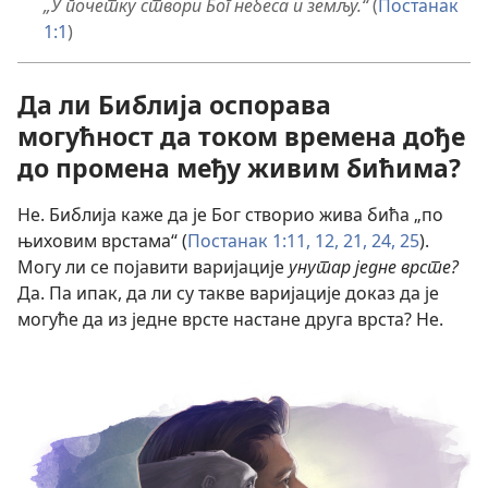
„У почетку створи Бог небеса и земљу.“
(
Постанак
1:1
)
Да ли Библија оспорава
могућност да током времена дође
до промена међу живим бићима?
Не. Библија каже да је Бог створио жива бића „по
њиховим врстама“ (
Постанак 1:11, 12,
21,
24, 25
).
Могу ли се појавити варијације
унутар једне врсте?
Да. Па ипак, да ли су такве варијације доказ да је
могуће да из једне врсте настане друга врста? Не.