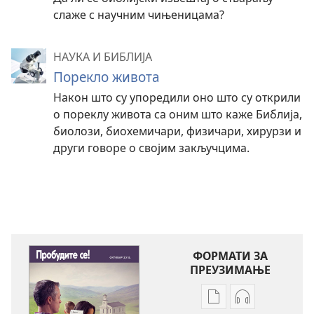
слаже с научним чињеницама?
НАУКА И БИБЛИЈА
Порекло живота
Након што су упоредили оно што су открили
о пореклу живота са оним што каже Библија,
биолози, биохемичари, физичари, хирурзи и
други говоре о својим закључцима.
ФОРМАТИ ЗА
ПРЕУЗИМАЊЕ
Формати
Формати