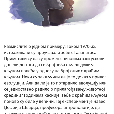
Размислите о једном примеру: Током 1970-их,
истраживачи су проучавали зебе с Галапагоса.
Приметили су да су промењени климатски услови
довели до тога да се број зеба с мало дужим
кљуном повећа у односу на број оних с краћим
кљуном. Неки су закључили да је то доказ у прилог
еволуцији. Али да ли је то потврдило еволуцију или
се једноставно радило о прилагођавању животној
средини? Годинама касније, зебе с краћим кљуном
поново су биле у већини. Тај експеримент је навео
Џефрија Шварца, професора антропологије, да
закључи да прилагођавање може омогућити једној