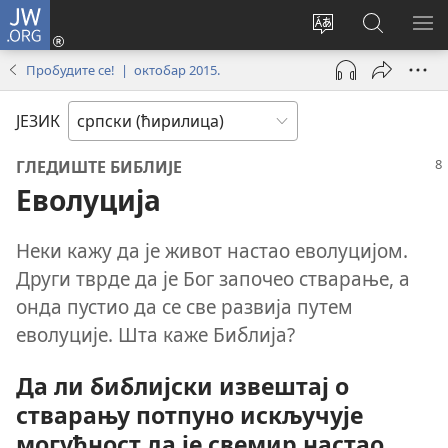
JW.ORG
Пријава
(отвара
Промени
Претрага
ПР
нови
језик
сајта
МЕ
Пробудите се! | октобар 2015.
прозор)
сајта
JW.ORG
ЈЕЗИК
ГЛЕДИШТЕ БИБЛИЈЕ
Еволуција
Неки кажу да је живот настао еволуцијом.
Други тврде да је Бог започео стварање, а
онда пустио да се све развија путем
еволуције. Шта каже Библија?
Да ли библијски извештај о
стварању потпуно искључује
могућност да је свемир настао