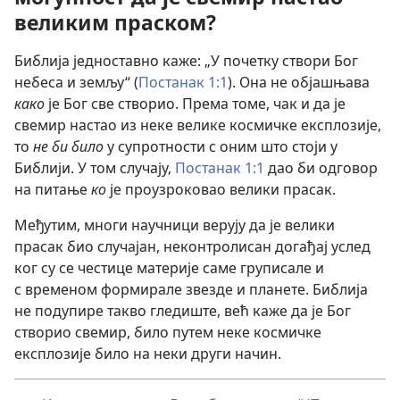
великим праском?
Библија једноставно каже: „У почетку створи Бог
небеса и земљу“ (
Постанак 1:1
). Она не објашњава
како
је Бог све створио. Према томе, чак и да је
свемир настао из неке велике космичке експлозије,
то
не би било
у супротности с оним што стоји у
Библији. У том случају,
Постанак 1:1
дао би одговор
на питање
ко
је проузроковао велики прасак.
Међутим, многи научници верују да је велики
прасак био случајан, неконтролисан догађај услед
ког су се честице материје саме груписале и
с временом формирале звезде и планете. Библија
не подупире такво гледиште, већ каже да је Бог
створио свемир, било путем неке космичке
експлозије било на неки други начин.