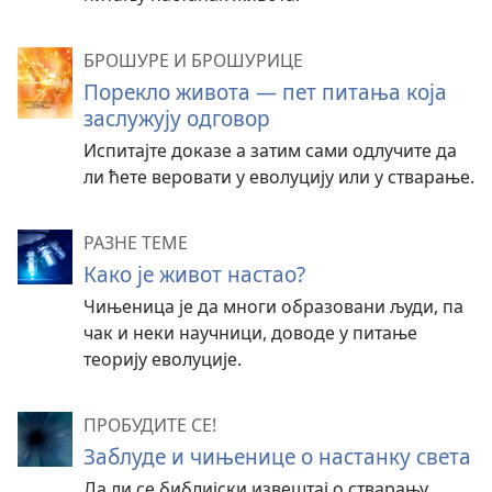
БРОШУРЕ И БРОШУРИЦЕ
Порекло живота — пет питања која
заслужују одговор
Испитајте доказе а затим сами одлучите да
ли ћете веровати у еволуцију или у стварање.
РАЗНЕ ТЕМЕ
Како је живот настао?
Чињеница је да многи образовани људи, па
чак и неки научници, доводе у питање
теорију еволуције.
ПРОБУДИТЕ СЕ!
Заблуде и чињенице о настанку света
Да ли се библијски извештај о стварању