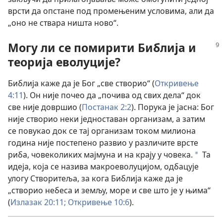
врсти да опстане под промењеним условима, али да
„оно не ствара ништа ново“.
Могу ли се помирити Библија и
теорија еволуције?
Библија каже да је Бог „све створио“ (
Откривење
4:11
). Он није почео да „почива од свих дела“ док
све није довршио (
Постанак 2:2
). Порука је јасна: Бог
није створио неки једноставан организам, а затим
се повукао док се тај организам током милиона
година није постепено развио у различите врсте
риба, човеколиких мајмуна и на крају у човека.
Та
*
идеја, која се назива макроеволуцијом, одбацује
улогу Створитеља, за кога Библија каже да је
„створио небеса и земљу, море и све што је у њима“
(
Излазак 20:11;
Откривење 10:6
).