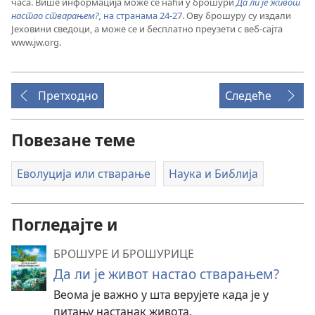
часа. Више информација може се наћи у брошури
Да ли је живот
настао стварањем?,
на странама 24-27
. Ову брошуру су издали
Јеховини сведоци, а може се и бесплатно преузети с веб-сајта
www.jw.org.
Претходно
Следеће
Повезане теме
Еволуција или стварање
Наука и Библија
Погледајте и
БРОШУРЕ И БРОШУРИЦЕ
Да ли је живот настао стварањем?
Веома је важно у шта верујете када је у
питању настанак живота.