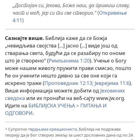
„Достојан си, Јехова, Боже наш, да примиш славу,
част и моћ, јер си ти све створио.“
(
Откривење
4:11
)
Сазнајте више.
Библија каже да се Божја
„невидљива својства [...] јасно [...] виде још од
стварања света, будући да се разабиру по ономе
што је створено“ (
Римљанима 1:20
). Учење о Богу
може нашем животу пружити прави смисао, пошто
ће он учинити нешто дивно за све оне који га
искрено траже (
Проповедник 12:13;
Јеврејима 11:6
).
Више информација можете добити од
Јеховиних
сведока
или их пронаћи на веб-сајту www.jw.org.
Идите на
БИБЛИЈСКА УЧЕЊА > ПИТАЊА И
ОДГОВОРИ
.
^
Супротно
тврдњама креациониста
, Библија не подржава
теорију да је Бог створио земљу за шест дословних дана од по 24