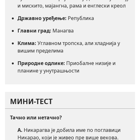
и мискито, мајангна, рама и енглески креол
Државно уређење:
Република
Главни град:
Манагва
Клима:
Углавном тропска, али хладнија у
вишим пределима
Природне одлике:
Приобалне низије и
планине у унутрашњости
МИНИ-ТЕСТ
Тачно или нетачно?
А.
Никарагва је добила име по поглавици
Никарао, који је живео пре више векова.