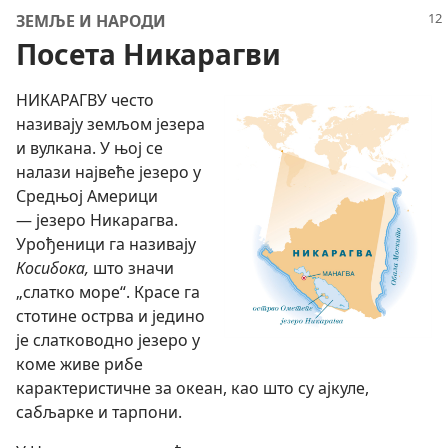
ЗЕМЉЕ И НАРОДИ
Посета Никарагви
НИКАРАГВУ често
називају земљом језера
и вулкана. У њој се
налази највеће језеро у
Средњој Америци
— језеро Никарагва.
Урођеници га називају
Косибока,
што значи
„слатко море“. Красе га
стотине острва и једино
је слатководно језеро у
коме живе рибе
карактеристичне за океан, као што су ајкуле,
сабљарке и тарпони.