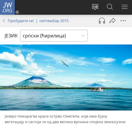
JW.ORG
Пријава
(отвара
Промени
Претрага
ПР
нови
језик
сајта
МЕ
Пробудите се! | септембар 2015.
прозор)
сајта
JW.ORG
ЈЕЗИК
Језеро Никарагва краси острво Ометепе, које има бујну
вегетацију и састоји се од два велика вулкана спојена земљоузом