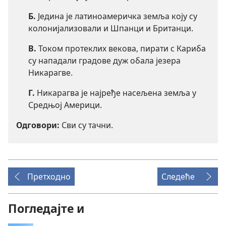
Б.
Једина је латиноамеричка земља коју су
колонијализовали и Шпанци и Британци.
В.
Током протеклих векова, пирати с Кариба
су нападали градове дуж обала језера
Никарагве.
Г.
Никарагва је најређе насељена земља у
Средњој Америци.
Одговори:
Сви су тачни.
Претходно
Следеће
Погледајте и