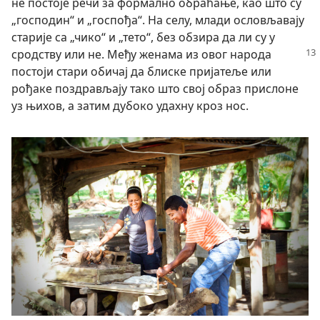
не постоје речи за формално обраћање, као што су
„господин“ и „госпођа“. На селу, млади ословљавају
старије са „чико“ и „тето“, без обзира да ли су у
сродству или не. Међу женама из овог народа
постоји стари обичај да блиске пријатеље или
рођаке поздрављају тако што свој образ прислоне
уз њихов, а затим дубоко удахну кроз нос.