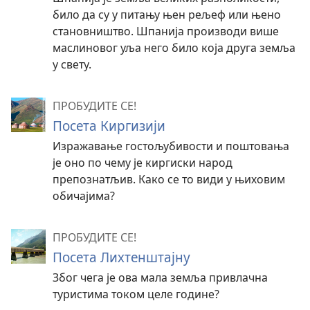
било да су у питању њен рељеф или њено
становништво. Шпанија производи више
маслиновог уља него било која друга земља
у свету.
ПРОБУДИТЕ СЕ!
Посета Киргизији
Изражавање гостољубивости и поштовања
је оно по чему је киргиски народ
препознатљив. Како се то види у њиховим
обичајима?
ПРОБУДИТЕ СЕ!
Посета Лихтенштајну
Због чега је ова мала земља привлачна
туристима током целе године?