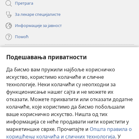
Претрага
За лекаре специјалисте
Информације за јавност
Помоћ
Прилози
(отвара
Подешавања приватности
нови
прозор)
Да бисмо вам пружили најбоље корисничко
ОНЛАЈН БИБЛИОТЕКА Watchtower
(отвара
искуство, користимо колачиће и сличне
нови
®
JW Hub
технологије. Неки колачићи су неопходни за
прозор)
(отвара
функционисање нашег сајта и не можете их
нови
®
JW Library
прозор)
отказати. Можете прихватити или отказати додатне
колачиће, које користимо да бисмо побољшали
®
Watchtower Library
ваше корисничко искуство. Ништа од тих
информација се неће продавати нити користити у
маркетиншке сврхе. Прочитајте и
Општа правила о
коришћењу колачића и сличних технологија
. У