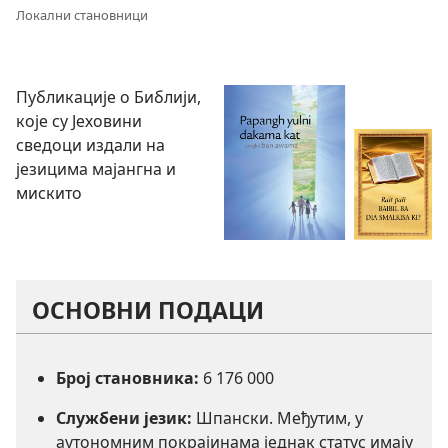
Локални становници
Публикације о Библији,
које су Јеховини
сведоци издали на
језицима мајангна и
мискито
ОСНОВНИ ПОДАЦИ
Број становника:
6 176 000
Службени језик:
Шпански. Међутим, у
аутономним покрајинама једнак статус имају