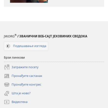
ПРОБУДИТЕ
ПРОБУДИТЕ
СЕ!
СЕ!
Уравнотежено
Уравнотеже
гледиште
гледиште
о
о
новцу
новцу
®
JW.ORG
/ ЗВАНИЧНИ ВЕБ-САЈТ ЈЕХОВИНИХ СВЕДОКА
Подешавање изгледа
Брзи линкови
Затражите посету
Пронађите састанак
(отвара
нови
Пронађите конгрес
(отвара
прозор)
нови
Шта је ново?
прозор)
Видеотека