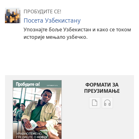
ПРОБУДИТЕ СЕ!
Посета Узбекистану
Упознајте боље Узбекистан и како се током
историје мењало узбечко.
ФОРМАТИ ЗА
ПРЕУЗИМАЊЕ
Формати
Формати
за
за
преузимање
преузимање
електронских
аудио-
публикација
садржаја