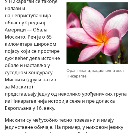
У Никарагви се такође
налази и
најнеприступачнија
област у Средњој
Америци — Обала
Москито. Реч је о 65
километара широком
појасу који се простире
дуж већег дела источне
обале и наставља у
Франгипани, национални цвет
суседном Хондурасу.
Никарагве
Мискити (други назив
за Москито)
представљају једну од неколико урођеничких група
из Никарагве чија историја сеже и пре доласка
Европљана у 16. веку.
Мискити су међусобно тесно повезани и имају
јединствене обичаје. На пример, у њиховом језику