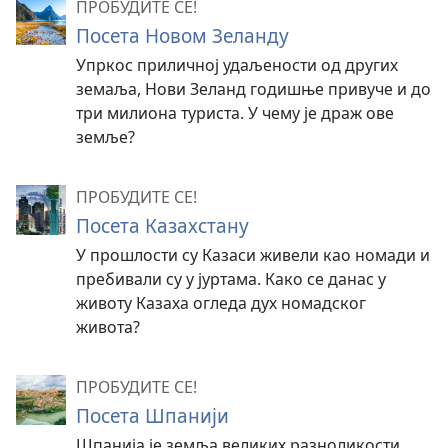
ПРОБУДИТЕ СЕ!
Посета Новом Зеланду
Упркос приличној удаљености од других
земаља, Нови Зеланд годишње привуче и до
три милиона туриста. У чему је драж ове
земље?
ПРОБУДИТЕ СЕ!
Посета Казахстану
У прошлости су Казаси живели као номади и
пребивали су у јуртама. Како се данас у
животу Казаха огледа дух номадског
живота?
ПРОБУДИТЕ СЕ!
Посета Шпанији
Шпанија је земља великих разноликости,