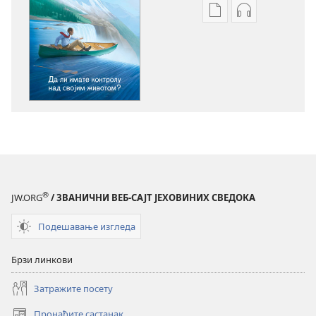
Формати
Формати
за
за
преузимање
преузимање
електронских
аудио-
публикација
садржаја
ПРОБУДИТЕ
ПРОБУДИТЕ
СЕ!
СЕ!
Да
Да
ли
ли
имате
имате
контролу
контролу
®
JW.ORG
/ ЗВАНИЧНИ ВЕБ-САЈТ ЈЕХОВИНИХ СВЕДОКА
над
над
својим
својим
Подешавање изгледа
животом?
животом?
Брзи линкови
Затражите посету
Пронађите састанак