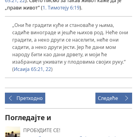
65:21, 22
). Свето писмо за такав живот каже да је
„прави живот“ (
1. Тимотеју 6:19
).
„Они ће градити куће и становаће у њима,
садиће винограде и јешће њихов род. Неће они
градити, а неко други се населити, неће они
садити, а неко други јести. Јер ће дани мом
народу бити као дани дрвету, и моји ће
изабраници уживати у плодовима својих руку.“
(
Исаија 65:21, 22
)
Претходно
Следеће
Погледајте и
ПРОБУДИТЕ СЕ!