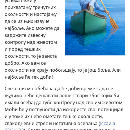
успеха лежи у
прихватању тренутних
околности и настојању
да се из њих извуче
најбоље. Ако можете да
задржите извесну
контролу над животом
и поред тешких
околности, то је заиста
добро. Ако вам се
околности на крају побољшају, то је још боље. Али
најбоље ће тек доћи!
Свето писмо обећава да ће доћи време када се
људима неће дешавати лоше ствари због којих би
имали осећај да губе контролу над својим животом.
Моћи ће у потпуности да искористе свој потенцијал
и у томе их неће ометати тешке околности,
свакодневни стрес и негативна осећања (
Исаија