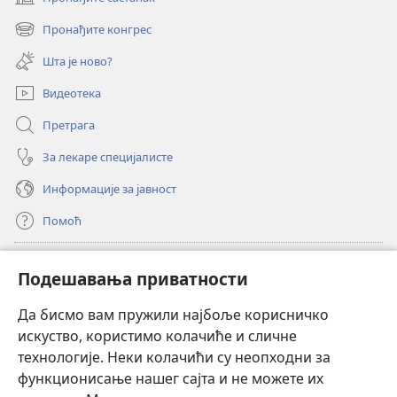
(отвара
нови
Пронађите конгрес
(отвара
прозор)
нови
Шта је ново?
прозор)
Видеотека
Претрага
За лекаре специјалисте
Информације за јавност
Помоћ
Прилози
(отвара
Подешавања приватности
нови
прозор)
Да бисмо вам пружили најбоље корисничко
ОНЛАЈН БИБЛИОТЕКА Watchtower
(отвара
искуство, користимо колачиће и сличне
нови
®
JW Hub
технологије. Неки колачићи су неопходни за
прозор)
(отвара
функционисање нашег сајта и не можете их
нови
®
JW Library
прозор)