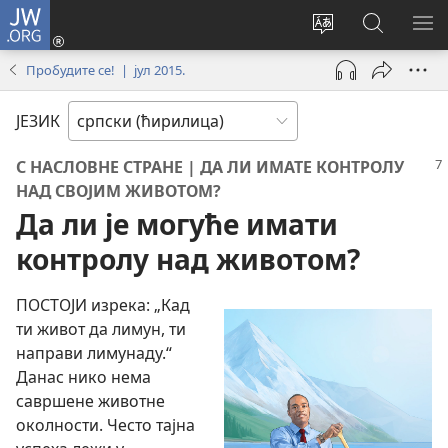
JW.ORG
Пријава
(отвара
Промени
Претрага
ПР
нови
језик
сајта
МЕ
Пробудите се! | јул 2015.
прозор)
сајта
JW.ORG
ЈЕЗИК
С НАСЛОВНЕ СТРАНЕ | ДА ЛИ ИМАТЕ КОНТРОЛУ
НАД СВОЈИМ ЖИВОТОМ?
Да ли је могуће имати
контролу над животом?
ПОСТОЈИ изрека: „Кад
ти живот да лимун, ти
направи лимунаду.“
Данас нико нема
савршене животне
околности. Често тајна