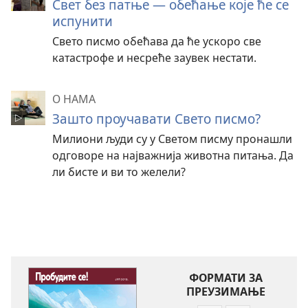
Свет без патње — обећање које ће се
испунити
Свето писмо обећава да ће ускоро све
катастрофе и несреће заувек нестати.
О НАМА
Зашто проучавати Свето писмо?
Милиони људи су у Светом писму пронашли
одговоре на најважнија животна питања. Да
ли бисте и ви то желели?
ФОРМАТИ ЗА
ПРЕУЗИМАЊЕ