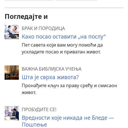
Погледајте и
БРАК И ПОРОДИЦА
Како посао оставити „на послу“
Пет савета који вам могу помоћи да
ускладите посао и приватан живот.
ВАЖНА БИБЛИЈСКА УЧЕЊА
Шта је сврха живота?
Пронађите кључ за праву срећу и смисаон
живот.
ПРОБУДИТЕ СЕ!
Вредности које никада не бледе —
Поштење