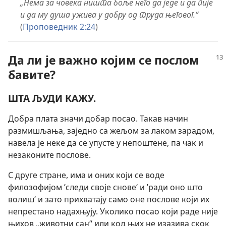
„Нема за човека ништа боље него да једе и да пије
и да му душа ужива у добру од труда његовог.“
(
Проповедник 2:24
)
Да ли је важно којим се послом
бавите?
ШТА ЉУДИ КАЖУ.
Добра плата значи добар посао. Такав начин
размишљања, заједно са жељом за лаком зарадом,
навела је неке да се упусте у непоштене, па чак и
незаконите послове.
С друге стране, има и оних који се воде
филозофијом ’следи своје снове‘ и ’ради оно што
волиш‘ и зато прихватају само оне послове који их
непрестано надахњују. Уколико посао који раде није
њихов „животни сан“ или код њих не изазива скок