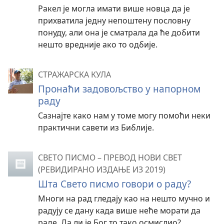
Ракел је могла имати више новца да је
прихватила једну непоштену пословну
понуду, али она је сматрала да ће добити
нешто вредније ако то одбије.
СТРАЖАРСКА КУЛА
Пронаћи задовољство у напорном
раду
Сазнајте како нам у томе могу помоћи неки
практични савети из Библије.
СВЕТО ПИСМО – ПРЕВОД НОВИ СВЕТ
(РЕВИДИРАНО ИЗДАЊЕ ИЗ 2019)
Шта Свето писмо говори о раду?
Многи на рад гледају као на нешто мучно и
радују се дану када више неће морати да
раде. Да ли је Бог то тако осмислио?