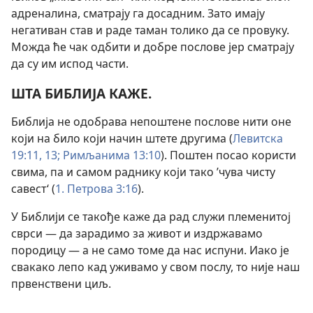
адреналина, сматрају га досадним. Зато имају
негативан став и раде таман толико да се провуку.
Можда ће чак одбити и добре послове јер сматрају
да су им испод части.
ШТА БИБЛИЈА КАЖЕ.
Библија не одобрава непоштене послове нити оне
који на било који начин штете другима (
Левитска
19:11,
13;
Римљанима 13:10
). Поштен посао користи
свима, па и самом раднику који тако ’чува чисту
савест‘ (
1. Петрова 3:16
).
У Библији се такође каже да рад служи племенитој
сврси — да зарадимо за живот и издржавамо
породицу — а не само томе да нас испуни. Иако је
свакако лепо кад уживамо у свом послу, то није наш
првенствени циљ.