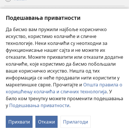
Прилози
(отвара
Подешавања приватности
нови
прозор)
Да бисмо вам пружили најбоље корисничко
ОНЛАЈН БИБЛИОТЕКА Watchtower
(отвара
искуство, користимо колачиће и сличне
нови
®
JW Hub
технологије. Неки колачићи су неопходни за
прозор)
(отвара
функционисање нашег сајта и не можете их
нови
®
JW Library
прозор)
отказати. Можете прихватити или отказати додатне
колачиће, које користимо да бисмо побољшали
®
Watchtower Library
ваше корисничко искуство. Ништа од тих
информација се неће продавати нити користити у
маркетиншке сврхе. Прочитајте и
Општа правила о
коришћењу колачића и сличних технологија
. У
Copyright
© 2026 Watch Tower Bible and Tract Society of Pennsylvania.
било ком тренутку можете променити подешавања
ПРАВИЛА КОРИШЋЕЊА
|
ПРИВАТНОСТ
|
ПОДЕШАВАЊЕ
у
Подешавања приватности
.
П
ПРИВАТНОСТИ
са
Прихвати
Откажи
Прилагоди