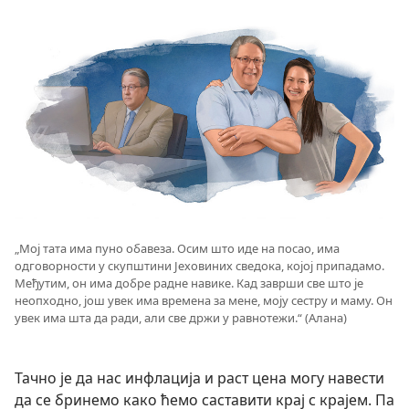
„Мој тата има пуно обавеза. Осим што иде на посао, има
одговорности у скупштини Јеховиних сведока, којој припадамо.
Међутим, он има добре радне навике. Кад заврши све што је
неопходно, још увек има времена за мене, моју сестру и маму. Он
увек има шта да ради, али све држи у равнотежи.“ (Алана)
Тачно је да нас инфлација и раст цена могу навести
да се бринемо како ћемо саставити крај с крајем. Па