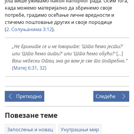
још више уживамо након напорног рада. Осим тога,
када можемо материјално да збринемо своје
потребе, градимо осећање личне вредности и
стичемо поштовање других и своје породице
(
2. Солуњанима 3:12
).
„
Не
брините се и не говорите: ’Шта ћемо јести?‘
или ’Шта ћемо пити?‘ или ’Шта ћемо обући?‘
[
...
]
Ваш небески Отац зна да вам је све то потребно.“
(
Матеј 6:31, 32
)
Претходно
Следеће
Повезане теме
Запослење и новац
Унутрашњи мир