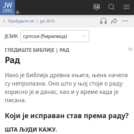
JW.ORG
Пријава
(отвара
Промени
Претрага
ПР
нови
језик
сајта
МЕ
Пробудите се! | јул 2015.
прозор)
сајта
JW.ORG
ЈЕЗИК
ГЛЕДИШТЕ БИБЛИЈЕ | РАД
Рад
Иако је Библија древна књига, њена начела
су непролазна. Оно што у њој стоји о раду
корисно је и данас, као и у време када је
писана.
Који је исправан став према раду?
ШТА ЉУДИ КАЖУ.