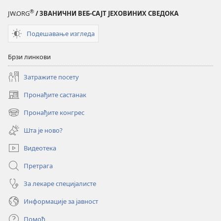
контролу
контролу
®
JW.ORG
/ ЗВАНИЧНИ ВЕБ-САЈТ ЈЕХОВИНИХ СВЕДОКА
над
над
својим
својим
Подешавање изгледа
животом?
животом?
Брзи линкови
Затражите посету
Пронађите састанак
(отвара
нови
Пронађите конгрес
(отвара
прозор)
нови
Шта је ново?
прозор)
Видеотека
Претрага
За лекаре специјалисте
Информације за јавност
Помоћ