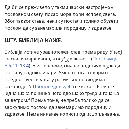
Да би се преживело у такмичарски настројеном
пословном свету, посао мора доћи испред свега.
Због таквог става, неки су постали толико обузети
послом да су занемарили породицу и здравље.
ШТА БИБЛИЈА КАЖЕ.
Библија истиче уравнотежен став према раду. У њој
се хвали марљивост, а осуђује лењост (
Пословице
6:6-11;
13:4
). У исто време, она не подстиче људе да
постану радохоличари. Уместо тога, говори о
предности уживања у разумним периодима
разоноде. У
Проповеднику 4:6
се каже: „Боља је
једна шака починка него две шаке труда и трчања
за ветром.“ Према томе, не треба толико да се
заокупимо послом да занемаримо породицу и
здравље. Нема никакве користи од исцрпљивања.