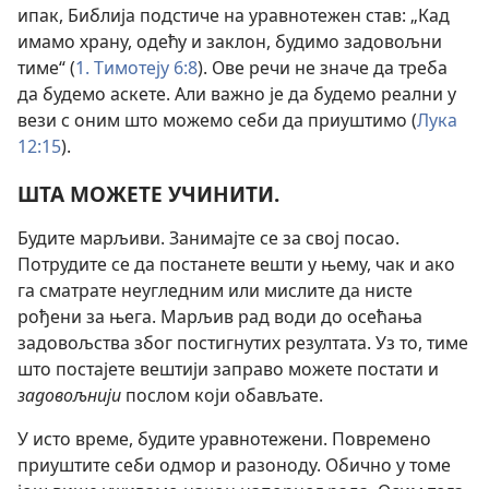
ипак, Библија подстиче на уравнотежен став: „Кад
имамо храну, одећу и заклон, будимо задовољни
тиме“ (
1. Тимотеју 6:8
). Ове речи не значе да треба
да будемо аскете. Али важно је да будемо реални у
вези с оним што можемо себи да приуштимо (
Лука
12:15
).
ШТА МОЖЕТЕ УЧИНИТИ.
Будите марљиви. Занимајте се за свој посао.
Потрудите се да постанете вешти у њему, чак и ако
га сматрате неугледним или мислите да нисте
рођени за њега. Марљив рад води до осећања
задовољства због постигнутих резултата. Уз то, тиме
што постајете вештији заправо можете постати и
задовољнији
послом који обављате.
У исто време, будите уравнотежени. Повремено
приуштите себи одмор и разоноду. Обично у томе