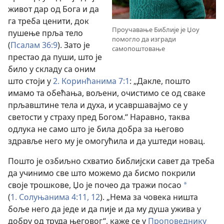
живот дар од Бога и да
га треба ценити, док
Проучавање Библије је Џоу
пушење прља тело
помогло да изгради
(
Псалам 36:9
). Зато је
самопоштовање
престао да пуши, што је
било у складу са оним
што стоји у
2. Коринћанима 7:1
: „Дакле, пошто
имамо та обећања, вољени, очистимо се од сваке
прљавштине тела и духа, и усавршавајмо се у
светости у страху пред Богом.“ Наравно, таква
одлука не само што је била добра за његово
здравље него му је омогућила и да уштеди новац.
Пошто је озбиљно схватио библијски савет да треба
да учинимо све што можемо да бисмо покрили
своје трошкове, Џо је почео да тражи посао
*
(
1. Солуњанима 4:11, 12
). „Нема за човека ништа
боље него да једе и да пије и да му душа ужива у
добру од труда његовог“, каже се у
Проповеднику