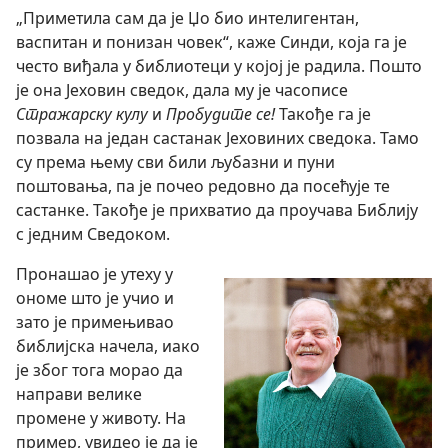
„Приметила сам да је Џо био интелигентан,
васпитан и понизан човек“, каже Синди, која га је
често виђала у библиотеци у којој је радила. Пошто
је она Јеховин сведок, дала му је часописе
Стражарску кулу
и
Пробудите се!
Такође га је
позвала на један састанак Јеховиних сведока. Тамо
су према њему сви били љубазни и пуни
поштовања, па је почео редовно да посећује те
састанке. Такође је прихватио да проучава Библију
с једним Сведоком.
Пронашао је утеху у
ономе што је учио и
зато је примењивао
библијска начела, иако
је због тога морао да
направи велике
промене у животу. На
пример, увидео је да је