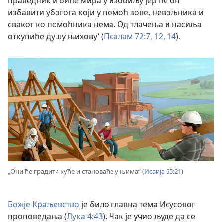
праведник и биће мира у изобиљу јер ће он
избавити убогога који у помоћ зове, невољника и
сваког ко помоћника нема. Од тлачења и насиља
откупиће душу њихову‘ (
Псалам 72:7,
12,
14
).
„Они ће градити куће и становаће у њима“ (
Исаија 65:21
)
Божје Краљевство
је било главна тема Исусовог
проповедања (
Лука 4:43
). Чак је учио људе да се