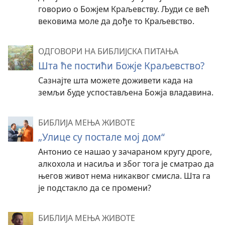
говорио о Божјем Краљевству. Људи се већ
вековима моле да дође то Краљевство.
ОДГОВОРИ НА БИБЛИЈСКА ПИТАЊА
Шта ће постићи Божје Краљевство?
Сазнајте шта можете доживети када на
земљи буде успостављена Божја владавина.
БИБЛИЈА МЕЊА ЖИВОТЕ
„Улице су постале мој дом“
Антонио се нашао у зачараном кругу дроге,
алкохола и насиља и због тога је сматрао да
његов живот нема никаквог смисла. Шта га
је подстакло да се промени?
БИБЛИЈА МЕЊА ЖИВОТЕ