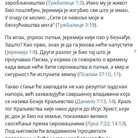
заробљеништво (
Тужбалице 1:3
). Иако му је живот
био поштеђен, Јеремија је изгубио све што је имао.
У очају се молио: „Сети се невоље моје и
бескућништва мога“ (
Тужбалице 3:19
).
Па ипак, упркос патњи, Јеремија није пао у безнађе.
Зашто? Као прво, знао је да га Јехова неће напустити
(
Јеремија
1:8
). Други разлог је био тај што је
проучавао Писма, у којима се говорило о времену
када више неће бити сиромаштва и патње, а мир и
сигурност ће испунити земљу (
Псалам 37:10, 11
).
Такво стање ће завладати не као резултат људских
напора, већ захваљујући савршеној владавини која
се назива Божје Краљевство (
Данило 7:13, 14
). Краљ
тог Краљевства није нико други до Исус Христ, који
је, док је био на земљи, показивао велико
саосећање према сиромашнима (
Лука 7:22;
14:13
).
Под његовом ће владавином ’процветати