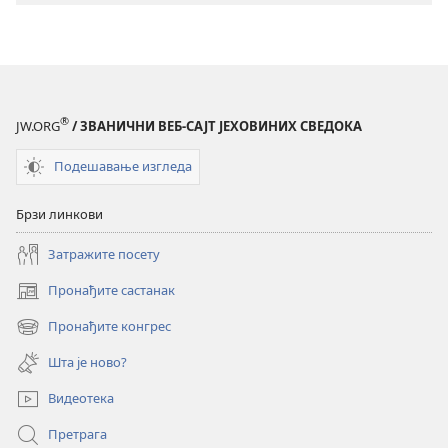
СЕ!
СЕ!
Има
Има
ли
ли
наде
наде
за
за
®
JW.ORG
/ ЗВАНИЧНИ ВЕБ-САЈТ ЈЕХОВИНИХ СВЕДОКА
оне
оне
који
који
Подешавање изгледа
немају
немају
свој
свој
Брзи линкови
дом
дом
Затражите посету
Пронађите састанак
(отвара
нови
Пронађите конгрес
(отвара
прозор)
нови
Шта је ново?
прозор)
Видеотека
Претрага