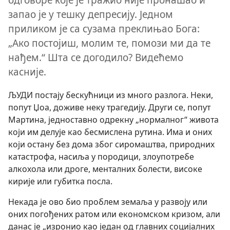
запао је у тешку депресију. Једном
приликом је са сузама преклињао Бога:
„Ако постојиш, молим те, помози ми да те
нађем.“ Шта се догодило? Видећемо
касније.
ЉУДИ постају бескућници из много разлога. Неки,
попут Џоа, доживе неку трагедију. Други се, попут
Мартина, једноставно одрекну „нормалног“ живота
који им делује као бесмислена рутина. Има и оних
који остану без дома због сиромаштва, природних
катастрофа, насиља у породици, злоупотребе
алкохола или дроге, менталних болести, високе
кирије или губитка посла.
Некада је ово био проблем земаља у развоју или
оних погођених ратом или економском кризом, али
данас је „изронио као један од главних социјалних