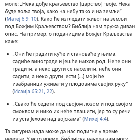
моле: „Нека дође краљевство [царство] твоје. Нека
буде воља твоја, како на небу тако и на земљи“
(
Матеј 6:9, 10
). Како ће изгледати живот на земљи
под Божјим Краљевством? Библија нам пружа диван
опис. На пример, о поданицима Божјег Краљевства
каже:
„Они ће градити куће и становаће у њима,
садиће винограде и јешће њихов род. Неће они
градити, а неко други се населити, неће они
садити, а неко други јести [...] моји ће
изабраници уживати у плодовима својих руку“
(
Исаија 65:21, 22
).
„Свако ће седети под својом лозом и под својом
смоквом и нико их неће плашити, јер то су речи
из уста Јехове над војскама“ (
Михеј 4:4
).
Та сигурна нада може да нас подигне у време
невоље. У исто време, библијска начела нам могу