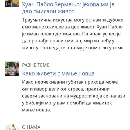
Хуан Пабло Зермењо: Јехова ми је
дао смисаон живот
Трауматична искуства могу оставити дубоке
емотивне ожиљке за цео живот. Хуан Пабло
је имао тешко детињство. Па ипак, успео је
да пронађе прави смисао, мир и срећу у
животу. Погледајте шта му је помогло у томе.
РАЗНЕ ТЕМЕ
Како живети с мање новца
Иако неочекивани губитак прихода може
бити извор великог стреса, практични
савети засновани на мудрости која се налази
у Библији могу вам помоћи да живите с
мање новца.
О НАМА