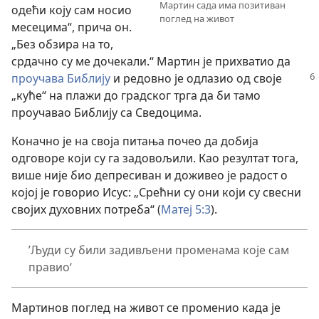
Мартин сада има позитиван
одећи коју сам носио
поглед на живот
месецима“, прича он.
„Без обзира на то,
срдачно су ме дочекали.“ Мартин је прихватио да
проучава Библију
и редовно је одлазио
од своје
„куће“ на плажи до градског трга да би тамо
проучавао Библију са Сведоцима.
Коначно је на своја питања почео да добија
одговоре који су га задовољили. Као резултат тога,
више није био депресиван и доживео је радост о
којој је говорио Исус: „Срећни су они који су свесни
својих духовних потреба“ (
Матеј 5:3
).
’Људи су били задивљени променама које сам
правио‘
Мартинов поглед на живот се променио када је