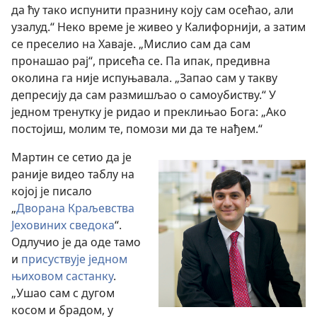
да ћу тако испунити празнину коју сам осећао, али
узалуд.“ Неко време је живео у Калифорнији, а затим
се преселио на Хаваје. „Мислио сам да сам
пронашао рај“, присећа се. Па ипак, предивна
околина га није испуњавала. „Запао сам у такву
депресију да сам размишљао о самоубиству.“ У
једном тренутку је ридао и преклињао Бога: „Ако
постојиш, молим те, помози ми да те нађем.“
Мартин се сетио да је
раније видео таблу на
којој је писало
„
Дворана Краљевства
Јеховиних сведока
“.
Одлучио је да оде тамо
и
присуствује једном
њиховом састанку
.
„Ушао сам с дугом
косом и брадом, у