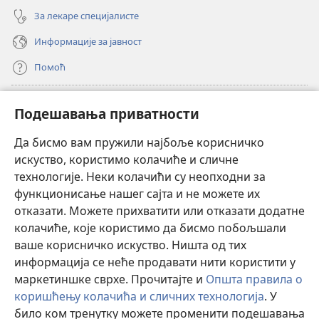
За лекаре специјалисте
Информације за јавност
Помоћ
Прилози
(отвара
Подешавања приватности
нови
прозор)
Да бисмо вам пружили најбоље корисничко
ОНЛАЈН БИБЛИОТЕКА Watchtower
(отвара
искуство, користимо колачиће и сличне
нови
®
JW Hub
технологије. Неки колачићи су неопходни за
прозор)
(отвара
функционисање нашег сајта и не можете их
нови
®
JW Library
прозор)
отказати. Можете прихватити или отказати додатне
колачиће, које користимо да бисмо побољшали
®
Watchtower Library
ваше корисничко искуство. Ништа од тих
информација се неће продавати нити користити у
маркетиншке сврхе. Прочитајте и
Општа правила о
коришћењу колачића и сличних технологија
. У
било ком тренутку можете променити подешавања
Copyright
© 2026 Watch Tower Bible and Tract Society of Pennsylvania.