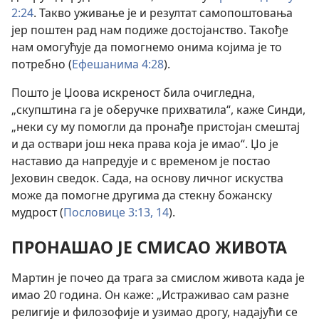
2:24
. Такво уживање је и резултат самопоштовања
јер поштен рад нам подиже достојанство. Такође
нам омогућује да помогнемо онима којима је то
потребно (
Ефешанима 4:28
).
Пошто је Џоова искреност била очигледна,
„скупштина га је оберучке прихватила“, каже Синди,
„неки су му помогли да пронађе пристојан смештај
и да оствари још нека права која је имао“. Џо је
наставио да напредује и с временом је постао
Јеховин сведок. Сада, на основу личног искуства
може да помогне другима да стекну божанску
мудрост (
Пословице 3:13, 14
).
ПРОНАШАО ЈЕ СМИСАО ЖИВОТА
Мартин је почео да трага за смислом живота када је
имао 20 година. Он каже: „Истраживао сам разне
религије и филозофије и узимао дрогу, надајући се