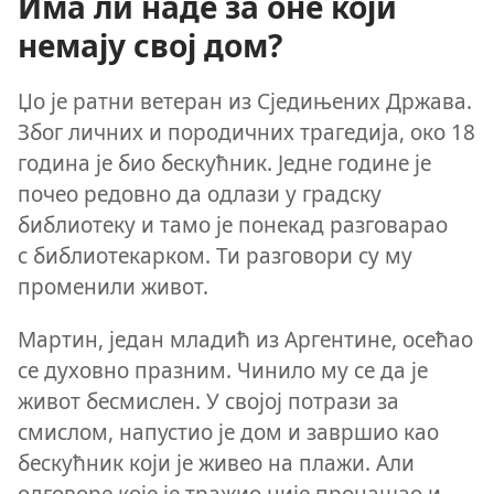
Има ли наде за оне који
немају свој дом?
Џо је ратни ветеран из Сједињених Држава.
Због личних и породичних трагедија, око 18
година је био бескућник. Једне године је
почео редовно да одлази у градску
библиотеку и тамо је понекад разговарао
с библиотекарком. Ти разговори су му
променили живот.
Мартин, један младић из Аргентине, осећао
се духовно празним. Чинило му се да је
живот бесмислен. У својој потрази за
смислом, напустио је дом и завршио као
бескућник који је живео на плажи. Али
одговоре које је тражио није пронашао и