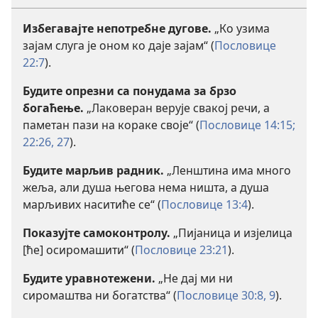
Избегавајте непотребне дугове.
„Ко узима
зајам слуга је оном ко даје зајам“ (
Пословице
22:7
).
Будите опрезни са понудама за брзо
богаћење.
„Лаковеран верује свакој речи, а
паметан пази на кораке своје“ (
Пословице 14:15;
22:26, 27
).
Будите марљив радник.
„Ленштина има много
жеља, али душа његова нема ништа, а душа
марљивих наситиће се“ (
Пословице 13:4
).
Показујте самоконтролу.
„Пијаница и изјелица
[ће] осиромашити“ (
Пословице 23:21
).
Будите уравнотежени.
„Не дај ми ни
сиромаштва ни богатства“ (
Пословице 30:8, 9
).