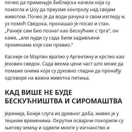
почео да примењује библијска начела која су
помогла и Џоу да преузме контролу над својим
животом. Почео је да води рачуна о свом изгледу и,
уз помоћ Сведока, пронашао је посао и стан.
„Раније сам био познат као бескућник с трга“, он
каже, „али људи су сада били задивљени
променама које сам правио.“
Касније се Мартин вратио у Аргентину и крстио као
Јеховин сведок. Сада веома цени част што може да
помаже онима који су духовно гладни да пронађу
одговоре на важна животна питања.
КАД ВИШЕ НЕ БУДЕ
БЕСКУЋНИШТВА И СИРОМАШТВА
Јеремија, Божји слуга из древног доба, живео је у
тешким временима. Окрутни освајачи покорили су
његову земљу и одвели многе у изгнанство и