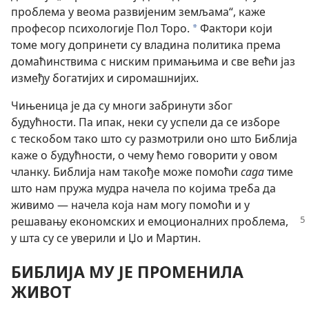
проблема у веома развијеним земљама“, каже
професор психологије Пол Торо.
Фактори који
*
томе могу допринети су владина политика према
домаћинствима с ниским примањима и све већи јаз
између богатијих и сиромашнијих.
Чињеница је да су многи забринути због
будућности. Па ипак, неки су успели да се изборе
с тескобом тако што су размотрили оно што Библија
каже о будућности, о чему ћемо говорити у овом
чланку. Библија нам такође може помоћи
сада
тиме
што нам пружа мудра начела по којима треба да
живимо — начела која нам могу помоћи и у
решавању
економских и емоционалних проблема,
у шта су се уверили и Џо и Мартин.
БИБЛИЈА МУ ЈЕ ПРОМЕНИЛА
ЖИВОТ