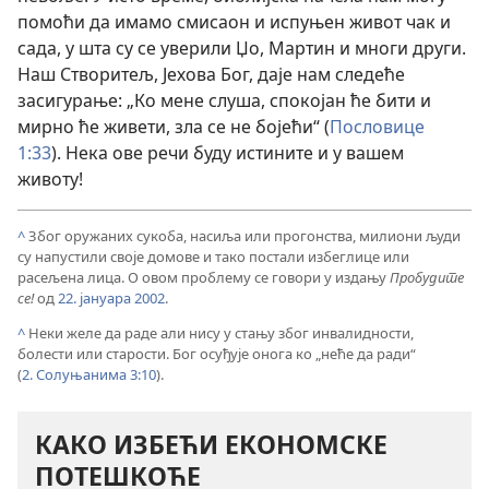
помоћи да имамо смисаон и испуњен живот чак и
сада, у шта су се уверили Џо, Мартин и многи други.
Наш Створитељ, Јехова Бог, даје нам следеће
засигурање: „Ко мене слуша, спокојан ће бити и
мирно ће живети, зла се не бојећи“ (
Пословице
1:33
). Нека ове речи буду истините и у вашем
животу!
^
Због оружаних сукоба, насиља или прогонства, милиони људи
су напустили своје домове и тако постали избеглице или
расељена лица. О овом проблему се говори у издању
Пробудите
се!
од
22. јануара 2002
.
^
Неки желе да раде али нису у стању због инвалидности,
болести или старости. Бог осуђује онога ко „неће да ради“
(
2. Солуњанима 3:10
).
КАКО ИЗБЕЋИ ЕКОНОМСКЕ
ПОТЕШКОЋЕ