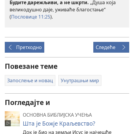
Будите дарежљиви, а не шкрти.
„Душа која
великодушно даје, уживаће благостање“
(
Пословице 11:25
).
Претходно
Следеће
Повезане теме
Запослење и новац
Унутрашњи мир
Погледајте и
ОСНОВНА БИБЛИЈСКА УЧЕЊА
Шта је Божје Краљевство?
Док је био на земљи Исус је најчешће