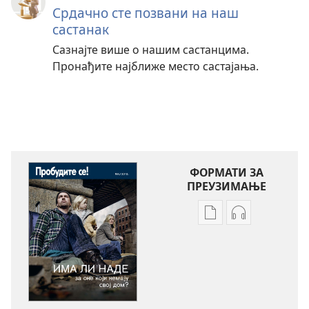
Срдачно сте позвани на наш
састанак
Сазнајте више о нашим састанцима.
Пронађите најближе место састајања.
ФОРМАТИ ЗА
ПРЕУЗИМАЊЕ
Формати
Формати
за
за
преузимање
преузимање
електронских
аудио-
публикација
садржаја
ПРОБУДИТЕ
ПРОБУДИТЕ