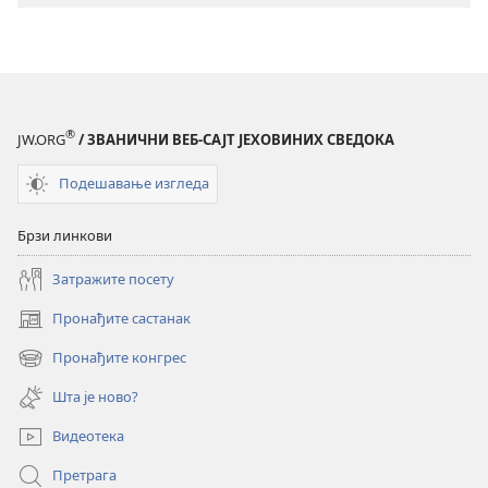
СЕ!
СЕ!
Шта
Шта
се
се
десило
десило
са
са
®
JW.ORG
/ ЗВАНИЧНИ ВЕБ-САЈТ ЈЕХОВИНИХ СВЕДОКА
дисциплином?
дисциплино
Подешавање изгледа
Брзи линкови
Затражите посету
Пронађите састанак
(отвара
нови
Пронађите конгрес
(отвара
прозор)
нови
Шта је ново?
прозор)
Видеотека
Претрага