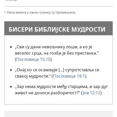
^
Нека имена у овом чланку су промењена.
БИСЕРИ БИБЛИЈСКЕ МУДРОСТИ
„Сви су дани невољнику лоши, а ко је
веселог срца, на гозби је без престанка.“
(
Пословице 15:15
)
„Онај ко се осамљује [...] супротставља се
свакој мудрости.“ (
Пословице 18:1
).
„Зар нема мудрости међу старцима, и зар дуг
живот не доноси разборитост?“ (
Јов 12:12
)