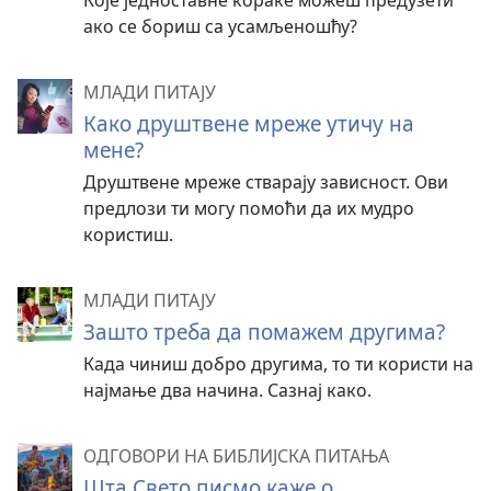
ако се бориш са усамљеношћу?
МЛАДИ ПИТАЈУ
Како друштвене мреже утичу на
мене?
Друштвене мреже стварају зависност. Ови
предлози ти могу помоћи да их мудро
користиш.
МЛАДИ ПИТАЈУ
Зашто треба да помажем другима?
Када чиниш добро другима, то ти користи на
најмање два начина. Сазнај како.
ОДГОВОРИ НА БИБЛИЈСКА ПИТАЊА
Шта Свето писмо каже о