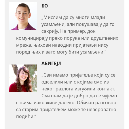
БО
„Мислим да су многи млади
усамљени, али покушавају да то
сакрију. На пример, док
комуницирају преко порука или друштвених
мрежа, њихови наводни пријатељи нису
поред њих и зато могу бити усамљени.“
АБИГЕЈЛ
„Сви имамо пријатеље који су се
одселили или с којима смо из
неког разлога изгубили контакт.
Сматрам да је добро да се чујемо
с њима иако живе далеко. Обичан разговор
са старим пријатељем може те невероватно
подићи.“