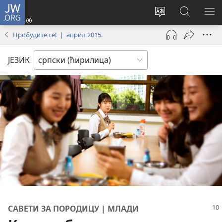
JW.ORG
Пријава
(отвара
Промени
Претрага
ПР
нови
језик
сајта
МЕ
Пробудите се! | април 2015.
прозор)
сајта
JW.ORG
ЈЕЗИК
САВЕТИ ЗА ПОРОДИЦУ | МЛАДИ