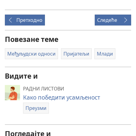
Претходно
Следеће
Повезане теме
Међуљудски односи
Пријатељи
Млади
Видите и
РАДНИ ЛИСТОВИ
Како победити усамљеност
Преузми
Погледајте и