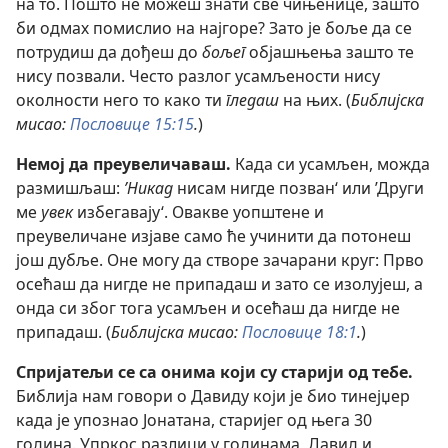
на то. Пошто не можеш знати све чињенице, зашто
би одмах помислио на најгоре? Зато је боље да се
потрудиш да дођеш до
бољег
објашњења зашто те
нису позвали. Често разлог усамљености нису
околности него то како ти
гледаш
на њих. (
Библијска
мисао:
Пословице 15:15
.
)
Немој да преувеличаваш.
Када си усамљен, можда
размишљаш:
’Никад
нисам нигде позван‘ или ’Други
ме
увек
избегавају‘. Овакве уопштене и
преувеличане изјаве само ће учинити да потонеш
још дубље. Оне могу да створе зачарани круг: Прво
осећаш да нигде не припадаш и зато се изолујеш, а
онда си због тога усамљен и осећаш да нигде не
припадаш. (
Библијска мисао:
Пословице 18:1
.
)
Спријатељи се са онима који су старији од тебе.
Библија нам говори о Давиду који је био тинејџер
када је упознао Јонатана, старијег од њега 30
година. Упркос разлици у годинама, Давид и