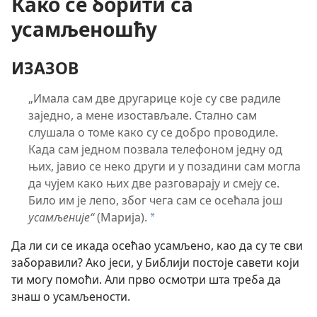
Како се борити са
усамљеношћу
ИЗАЗОВ
„Имала сам две другарице које су све радиле
заједно, а мене изостављале. Стално сам
слушала о томе како су се добро проводиле.
Када сам једном позвала телефоном једну од
њих, јавио се неко други и у позадини сам могла
да чујем како њих две разговарају и смеју се.
Било им је лепо, због чега сам се осећала још
усамљеније“
(Марија).
*
Да ли си се икада осећао усамљено, као да су те сви
заборавили? Ако јеси, у Библији постоје савети који
ти могу помоћи. Али прво осмотри шта треба да
знаш о усамљености.