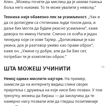
Ален. „Можеш почети да мислиш да је
икаква
пажња
боља него
никаква.
То те може увалити у невољу.“
Техника није обавезно лек за усамљеност.
„Чак и
да се дописујем са стотинама људи током дана, и
даље бих могла да будем ужасно усамљена“, каже
девојка по имену Натали. Слично се осећа и један
тинејџер који се зове Тајлер. „Дописивање је као
ужина, док је разговор уживо као прави оброк“,
каже он. „Ужине су добре, али да би био сит,
потребан ти је комплетан оброк.“
ШТА МОЖЕШ УЧИНИТИ
Немој одмах мислити најгоре.
На пример,
замисли да на интернету видиш слике својих
пријатеља с дружења на које ниси био позван. У том
тренутку, можеш да бираш — да закључиш да те
намерно нису позвали или да гледаш позитивније