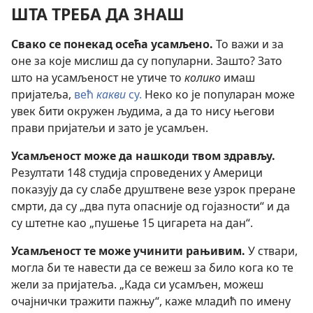
ШТА ТРЕБА ДА ЗНАШ
Свако се понекад осећа усамљено.
То важи и за
оне за које мислиш да су популарни. Зашто? Зато
што на усамљеност не утиче то
колико
имаш
пријатеља,
већ
какви
су.
Неко ко је популаран може
увек бити окружен људима, а да то нису његови
прави пријатељи и зато је усамљен.
Усамљеност може да нашкоди твом здрављу.
Резултати 148 студија спроведених у Америци
показују да су слабе друштвене везе узрок преране
смрти, да су „два пута опасније од гојазности“ и да
су штетне као „пушење 15 цигарета на дан“.
Усамљеност те може учинити рањивим.
У ствари,
могла би те навести да се вежеш за било кога ко те
жели за пријатеља. „Када си усамљен, можеш
очајнички тражити пажњу“, каже младић по имену