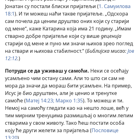
Јонатан су постали блиски пријатељи (
1. Самуилова
18:1
). И ти можеш наћи такве пријатеље. „Одскора
сам почела да ценим друштво оних који су старији
од мене“, каже Катарина која има 21 годину. „Имам
стварно добре пријатеље који су више
деценија
старији од мене и пуно ми значи њихов зрео поглед
на ствари и њихова стабилност.“ (
Библијска мисао:
Јов
12:12
.
)
Потруди се да уживаш у самоћи.
Неки се осећају
усамљено чим остану сами. Али то што си сам не
мора да значи да мораш бити усамљен. На пример,
Исус је био друштвен, али је ценио и тренутке
самоће (
Матеј 14:23;
Марко 1:35
). То можеш и ти.
Немој на самоћу гледати као на нешто лоше, већ у
тим мирним тренуцима размишљај о многим лепим
стварима у свом животу. Тако ћеш постати особа
коју ће други желети за пријатеља (
Пословице
13:20
).