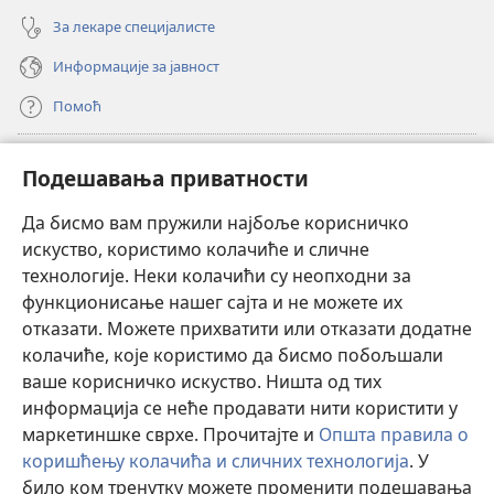
За лекаре специјалисте
Информације за јавност
Помоћ
Прилози
(отвара
Подешавања приватности
нови
прозор)
Да бисмо вам пружили најбоље корисничко
ОНЛАЈН БИБЛИОТЕКА Watchtower
(отвара
искуство, користимо колачиће и сличне
нови
®
JW Hub
технологије. Неки колачићи су неопходни за
прозор)
(отвара
функционисање нашег сајта и не можете их
нови
®
JW Library
прозор)
отказати. Можете прихватити или отказати додатне
колачиће, које користимо да бисмо побољшали
®
Watchtower Library
ваше корисничко искуство. Ништа од тих
информација се неће продавати нити користити у
маркетиншке сврхе. Прочитајте и
Општа правила о
коришћењу колачића и сличних технологија
. У
било ком тренутку можете променити подешавања
Copyright
© 2026 Watch Tower Bible and Tract Society of Pennsylvania.