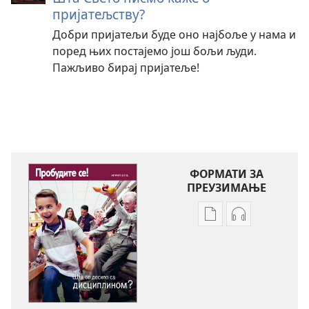
пријатељству?
Добри пријатељи буде оно најбоље у нама и
поред њих постајемо још бољи људи.
Пажљиво бирај пријатеље!
ФОРМАТИ ЗА
ПРЕУЗИМАЊЕ
Формати
Формати
за
за
преузимање
преузимање
електронских
аудио-
публикација
садржаја
ПРОБУДИТЕ
ПРОБУДИТЕ