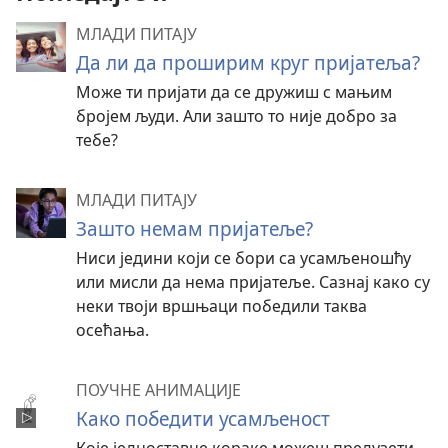
МЛАДИ ПИТАЈУ
Да ли да проширим круг пријатеља?
Може ти пријати да се дружиш с мањим
бројем људи. Али зашто то није добро за
тебе?
МЛАДИ ПИТАЈУ
Зашто немам пријатеље?
Ниси једини који се бори са усамљеношћу
или мисли да нема пријатеље. Сазнај како су
неки твоји вршњаци победили таква
осећања.
ПОУЧНЕ АНИМАЦИЈЕ
Како победити усамљеност
Које једноставне кораке можеш предузети