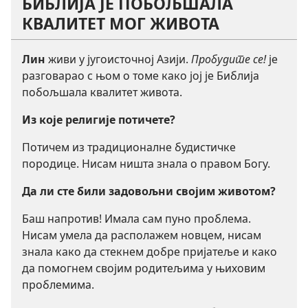
БИБЛИЈА ЈЕ ПОБОЉШАЛА
КВАЛИТЕТ МОГ ЖИВОТА
Лин
живи у југоисточној Азији.
Пробудите се!
је
разговарао с њом о томе како јој је Библија
побољшала квалитет живота.
Из
које религије потичете?
Потичем из традиционалне будистичке
породице. Нисам ништа знала о правом Богу.
Да
ли сте били задовољни својим животом?
Баш напротив! Имала сам пуно проблема.
Нисам умела да располажем новцем, нисам
знала како да стекнем добре пријатеље и како
да помогнем својим родитељима у њиховим
проблемима.