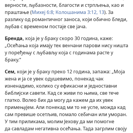
верности, љубазности, благости и стрпљења, као и
праштање (
Михеј 6:8;
Колошанима 3:12, 13
). За
разлику од романтичног заноса, који обично бледи,
љубав с временом постаје све јача.
Бренда,
која је у браку скоро 30 година, каже:
„Осећања која имају тек венчани парови нису ништа
у поређењу с љубављу која с годинама расте у
браку.“
Сем,
који је у браку преко 12 година, запажа: „Моја
жена и ја се увек одушевимо, понекад чак
изненадимо, колико су ефикасни и једноставни
библијски савети. Кад се живи по њима, све тече
глатко. Волео бих да могу да кажем да их увек
примењујем. Али понекад ми то не успе, можда кад
сам превише осетљив, помало себичан или уморан.
У тим приликама, молим Јехову да ми помогне
да савладам негативна осећања. Тада загрлим своју