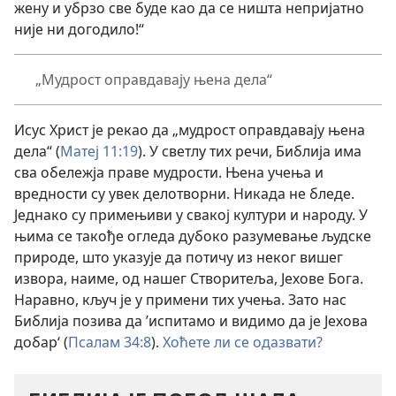
жену и убрзо све буде као да се ништа непријатно
није ни догодило!“
„Мудрост оправдавају њена дела“
Исус Христ је рекао да „мудрост оправдавају њена
дела“ (
Матеј 11:19
). У светлу тих речи, Библија има
сва обележја праве мудрости. Њена учења и
вредности су увек делотворни. Никада не бледе.
Једнако су примењиви у свакој култури и народу. У
њима се такође огледа дубоко разумевање људске
природе, што указује да потичу из неког вишег
извора, наиме, од нашег Створитеља, Јехове Бога.
Наравно, кључ је у примени тих учења. Зато нас
Библија позива да ’испитамо и видимо да је Јехова
добар‘ (
Псалам 34:8
).
Хоћете ли се одазвати?