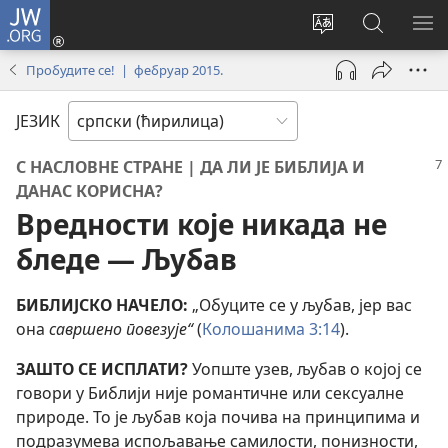
JW.ORG
Пријава
(отвара
Промени
Претрага
ПР
нови
језик
сајта
МЕ
Пробудите се! | фебруар 2015.
прозор)
сајта
JW.ORG
ЈЕЗИК
С НАСЛОВНЕ СТРАНЕ | ДА ЛИ ЈЕ БИБЛИЈА И
ДАНАС КОРИСНА?
Вредности које никада не
бледе — Љубав
БИБЛИЈСКО НАЧЕЛО:
„Обуците се у љубав, јер вас
она
савршено повезује“
(
Колошанима 3:14
).
ЗАШТО СЕ ИСПЛАТИ?
Уопште узев, љубав о којој се
говори у Библији није романтичне или сексуалне
природе. То је љубав која почива на принципима и
подразумева испољавање самилости, понизности,