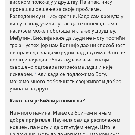
високом положају у друштву. Па ипак, нису
пронашли решење за своје проблеме.
Разведени су и нису срећни. Када сам кренула у
вишу школу, учили су нас да се понекад само
насиљем може побољшати стање у друштву.
Међутим, Библија каже да људи не могу постићи
трајан успех, јер нам Бог није дао ни способност
ни право да владамо једни над другима. Зато не
постоји ниједан облик људске власти који
савршено одговара потребама људи и није
искварен.
Али када се подложимо Богу,
*
можемо много побољшати свој живот и добро
утицати на друге.
Како вам је Библија помогла?
На много начина. Мање се бринем и имам
добре пријатеље. Научила сам да располажем
новцем, па могу и да отпутујем негде. Што је
најважније, могу да помогнем онима који су у