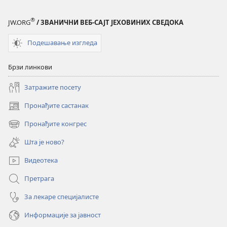
је
је
Библија
Библија
®
JW.ORG
/ ЗВАНИЧНИ ВЕБ-САЈТ ЈЕХОВИНИХ СВЕДОКА
и
и
данас
данас
Подешавање изгледа
корисна?
корисна?
Брзи линкови
Затражите посету
Пронађите састанак
(отвара
нови
Пронађите конгрес
(отвара
прозор)
нови
Шта је ново?
прозор)
Видеотека
Претрага
За лекаре специјалисте
Информације за јавност