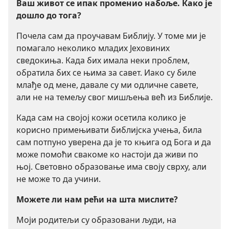
Ваш живот се ипак променио набоље. Како је
дошло до тога?
Почела сам да проучавам Библију. У томе ми је
помагало неколико младих Јеховиних
сведокиња. Када бих имала неки проблем,
обратила бих се њима за савет. Иако су биле
млађе од мене, давале су ми одличне савете,
али не на темељу свог мишљења већ из Библије.
Када сам на својој кожи осетила колико је
корисно примењивати библијска учења, била
сам потпуно уверена да је то књига од Бога и да
може помоћи свакоме ко настоји да живи по
њој. Световно образовање има своју сврху, али
не може то да учини.
Можете ли нам рећи на шта мислите?
Моји родитељи су образовани људи, на