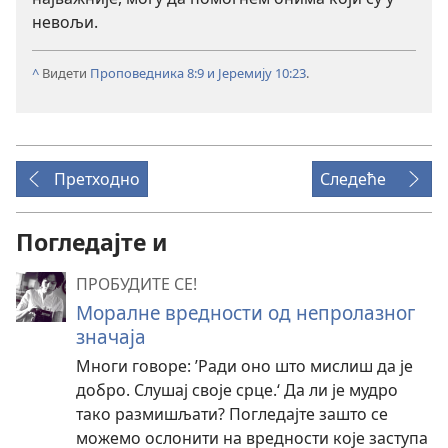
невољи.
^
Видети
Проповедника 8:9 и
Јеремију 10:23
.
Претходно
Следеће
Погледајте и
ПРОБУДИТЕ СЕ!
Моралне вредности од непролазног
значаја
Многи говоре: ’Ради оно што мислиш да је
добро. Слушај своје срце.‘ Да ли је мудро
тако размишљати? Погледајте зашто се
можемо ослонити на вредности које заступа