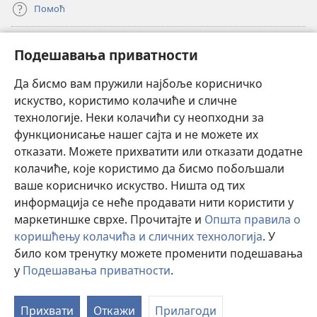
Помоћ
Прилози
(отвара
Подешавања приватности
нови
прозор)
Да бисмо вам пружили најбоље корисничко
ОНЛАЈН БИБЛИОТЕКА Watchtower
(отвара
искуство, користимо колачиће и сличне
нови
®
JW Hub
технологије. Неки колачићи су неопходни за
прозор)
(отвара
функционисање нашег сајта и не можете их
нови
®
JW Library
прозор)
отказати. Можете прихватити или отказати додатне
колачиће, које користимо да бисмо побољшали
®
Watchtower Library
ваше корисничко искуство. Ништа од тих
информација се неће продавати нити користити у
маркетиншке сврхе. Прочитајте и
Општа правила о
коришћењу колачића и сличних технологија
. У
било ком тренутку можете променити подешавања
Copyright
© 2026 Watch Tower Bible and Tract Society of Pennsylvania.
ПРАВИЛА КОРИШЋЕЊА
|
ПРИВАТНОСТ
|
ПОДЕШАВАЊЕ
у
Подешавања приватности
.
П
ПРИВАТНОСТИ
са
Прихвати
Откажи
Прилагоди