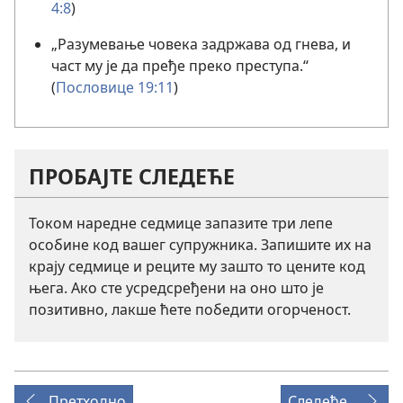
4:8
)
„Разумевање човека задржава од гнева, и
част му је да пређе преко преступа.“
(
Пословице 19:11
)
ПРОБАЈТЕ СЛЕДЕЋЕ
Током наредне седмице запазите три лепе
особине код вашег супружника. Запишите их на
крају седмице и реците му зашто то цените код
њега. Ако сте усредсређени на оно што је
позитивно, лакше ћете победити огорченост.
Претходно
Следеће