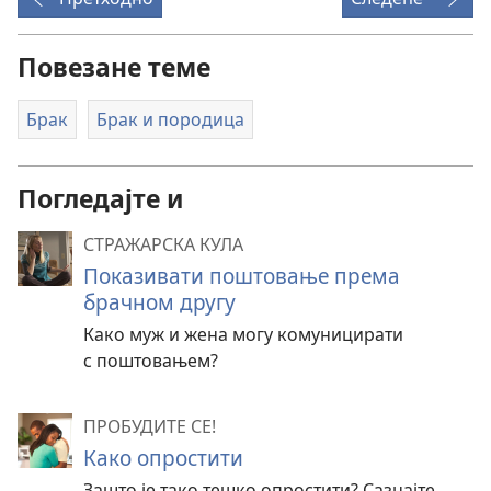
Повезане теме
Брак
Брак и породица
Погледајте и
СТРАЖАРСКА КУЛА
Показивати поштовање према
брачном другу
Како муж и жена могу комуницирати
с поштовањем?
ПРОБУДИТЕ СЕ!
Како опростити
Зашто је тако тешко опростити? Сазнајте