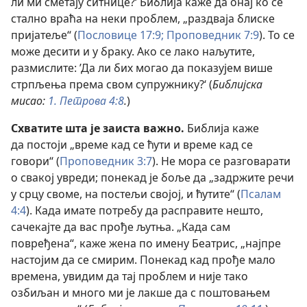
ли ми сметају ситнице?‘ Библија каже да онај ко се
стално враћа на неки проблем, „раздваја блиске
пријатеље“ (
Пословице 17:9;
Проповедник 7:9
). То се
може десити и у браку. Ако се лако наљутите,
размислите: ’Да ли бих могао да показујем више
стрпљења према свом супружнику?‘ (
Библијска
мисао:
1. Петрова 4:8
.
)
Схватите шта је заиста важно.
Библија каже
да постоји „време кад се ћути и време кад се
говори“ (
Проповедник 3:7
). Не мора се разговарати
о свакој увреди; понекад је боље да „задржите речи
у срцу своме, на постељи својој, и ћутите“ (
Псалам
4:4
). Када имате потребу да расправите нешто,
сачекајте да вас прође љутња. „Када сам
повређена“, каже жена по имену Беатрис, „најпре
настојим да се смирим. Понекад кад прође мало
времена, увидим да тај проблем и није тако
озбиљан и много ми је лакше да с поштовањем