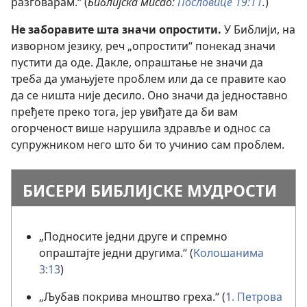
разговарам.“ (
Библијска мисао:
Пословице 19:11
.
)
Не
заборавите шта значи опростити.
У Библији, на
изворном језику, реч „опростити“ понекад значи
пустити да оде. Дакле, опраштање не значи да
треба да умањујете проблем или да се правите као
да се ништа није десило. Оно значи да једноставно
пређете преко тога, јер увиђате да би вам
огорченост више нарушила здравље и однос са
супружником него што би то учинио сам проблем.
БИСЕРИ БИБЛИЈСКЕ МУДРОСТИ
„Подносите једни друге и спремно
опраштајте једни другима.“ (
Колошанима
3:13
)
„Љубав покрива мноштво греха.“ (
1. Петрова