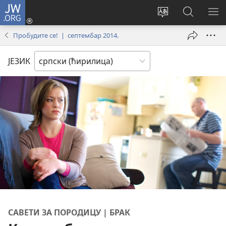
JW.ORG
Пријава
(отвара
Промени
Претрага
ПР
нови
језик
сајта
МЕ
Пробудите се! | септембар 2014.
прозор)
сајта
JW.ORG
ЈЕЗИК
САВЕТИ ЗА ПОРОДИЦУ | БРАК