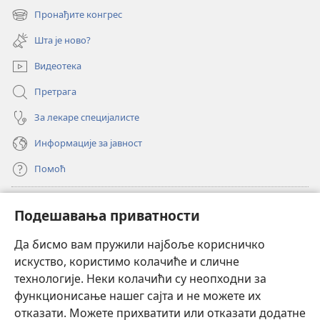
нови
Пронађите конгрес
(отвара
прозор)
нови
Шта је ново?
прозор)
Видеотека
Претрага
За лекаре специјалисте
Информације за јавност
Помоћ
Прилози
(отвара
Подешавања приватности
нови
прозор)
Да бисмо вам пружили најбоље корисничко
ОНЛАЈН БИБЛИОТЕКА Watchtower
(отвара
искуство, користимо колачиће и сличне
нови
®
JW Hub
технологије. Неки колачићи су неопходни за
прозор)
(отвара
функционисање нашег сајта и не можете их
нови
®
JW Library
прозор)
отказати. Можете прихватити или отказати додатне