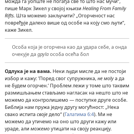
можда га уопште не погађа све то што нас мучи“,
пише Марк Зикел у својој књизи
Healing From Family
Rifts.
Шта можемо закључити? „Огорченост нас
повређује далеко више од особе на коју смо љути“,
каже Зикел.
Особа која је огорчена као да удара себе, а онда
очекује да
друга
особа осећа бол
Одлука је на вама.
Неки људи мисле да не постоји
избор и кажу: ’Поред свог супружника,
не могу
а да
не будем огорчен.‘ Проблем лежи у томе што таквим
размишљањем стављамо нагласак на нешто што не
можемо да контролишемо — поступке друге особе.
Библија нам пружа једну другу могућност: „Нека
свако испита
своје
дело“ (
Галатима 6:4
). Ми не
можемо да утичемо на оно што други кажу или
ураде, али
можемо
утицати на своју реакцију.