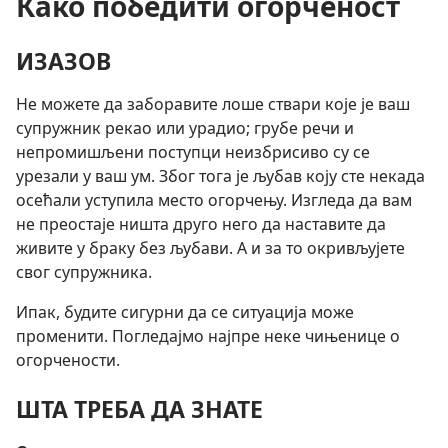
Како победити огорченост
ИЗАЗОВ
Не можете да заборавите лоше ствари које је ваш
супружник рекао или урадио; грубе речи и
непромишљени поступци неизбрисиво су се
урезали у ваш ум. Због тога је љубав коју сте некада
осећали уступила место огорчењу. Изгледа да вам
не преостаје ништа друго него да наставите да
живите у браку без љубави. А и за то окривљујете
свог супружника.
Ипак, будите сигурни да се ситуација може
променити. Погледајмо најпре неке чињенице о
огорчености.
ШТА ТРЕБА ДА ЗНАТЕ