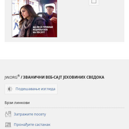
Формати
за
преузимање
електронских
публикација
ПРОБУДИТЕ
СЕ!
Да
ли
се
превише
®
JW.ORG
/ ЗВАНИЧНИ ВЕБ-САЈТ ЈЕХОВИНИХ СВЕДОКА
исцрпљујете
на
Подешавање изгледа
послу?
Брзи линкови
Затражите посету
Пронађите састанак
(отвара