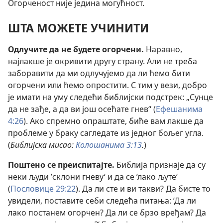
Огорченост није једина могућност.
ШТА МОЖЕТЕ УЧИНИТИ
Одлучите да не будете огорчени.
Наравно,
најлакше је окривити другу страну. Али не треба
заборавити да ми одлучујемо да ли ћемо бити
огорчени или ћемо опростити. С тим у вези, добро
је имати на уму следећи библијски подстрек: „Сунце
да не зађе, а да ви још осећате гнев“ (
Ефешанима
4:26
). Ако спремно опраштате, биће вам лакше да
проблеме у браку сагледате из једног бољег угла.
(
Библијска мисао:
Колошанима 3:13
.
)
Поштено се преиспитајте.
Библија признаје да су
неки људи ’склони гневу‘ и да се ’лако љуте‘
(
Пословице 29:22
). Да ли сте и ви такви? Да бисте то
увидели, поставите себи следећа питања: ’Да ли
лако постанем огорчен? Да ли се брзо вређам? Да