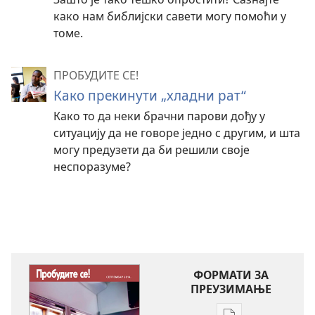
како нам библијски савети могу помоћи у
томе.
ПРОБУДИТЕ СЕ!
Како прекинути „хладни рат“
Како то да неки брачни парови дођу у
ситуацију да не говоре једно с другим, и шта
могу предузети да би решили своје
неспоразуме?
ФОРМАТИ ЗА
ПРЕУЗИМАЊЕ