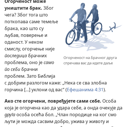
Огорченост може
уништити брак.
Због
чега? Због тога што
поткопава саме темеље
брака, као што су
љубав, поверење и
оданост. У неком
смислу, огорчење није
последица
брачних
Огорченост на брачног друга
проблема, оно је
само
спречава вас да идете даље
по себи
брачни
проблем. Зато Библија
с добрим разлогом каже: „Нека се сва злобна
горчина [...] уклони од вас“ (
Ефешанима 4:31
).
Ако сте огорчени, повређујете сами себе.
Особа
која је огорчена као да удара себе, а онда очекује да
друга
особа осећа бол. „Члан породице на ког смо
љути је можда сасвим добро, ужива у животу и