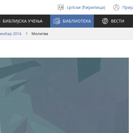
српски (ћирилица)
Приј
Изабери
(от
језик
но
БИБЛИЈСКА УЧЕЊА
БИБЛИОТЕКА
ВЕСТИ
про
ембар 2014.
Молитва