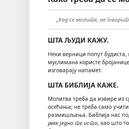
„Кад се молите, не говорит
ШТА ЉУДИ КАЖУ.
Неки верници попут будиста, 
муслимана користе бројанице 
изговарају напамет.
ШТА БИБЛИЈА КАЖЕ.
Молитва треба да извире из 
осећања; не треба само учити
размишљања. Библија нас по
увек једно те исто,
као што то