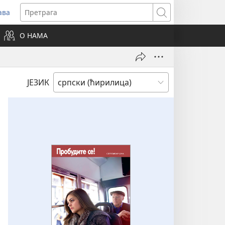
ава
вара
Претрага
ви
О НАМА
зор)
ЈЕЗИК