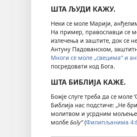
ШТА ЉУДИ КАЖУ.
Неки се моле Марији, анђели
На пример, православци се мо
излечења и заштите, док се н
Антуну Падованском, заштитн
Многи се моле „свецима“ и а
посредовати код Бога.
ШТА БИБЛИЈА КАЖЕ.
Божје слуге треба да се моле 
Библија нас подстиче: „Не бри
молитвом и усрдним мољењем
молбе
Богу“
(
Филипљанима 4: