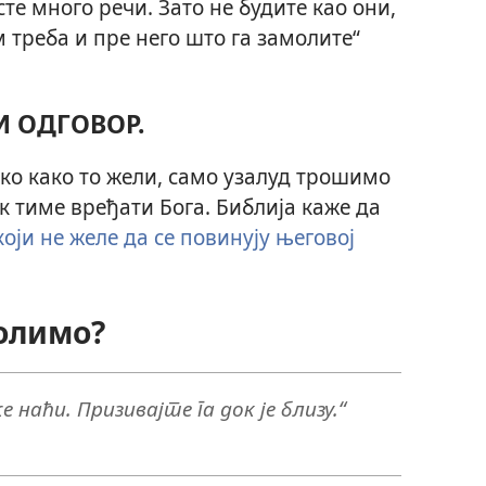
те много речи. Зато не будите као они,
м треба и пре него што га замолите“
И ОДГОВОР.
ко како то жели, само узалуд трошимо
ак тиме вређати Бога. Библија каже да
оји не желе да се повинују његовој
молимо?
 наћи. Призивајте га док је близу.“