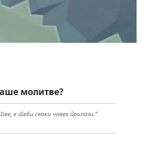
наше молитве?
тве, к теби сваки човек прилази.“