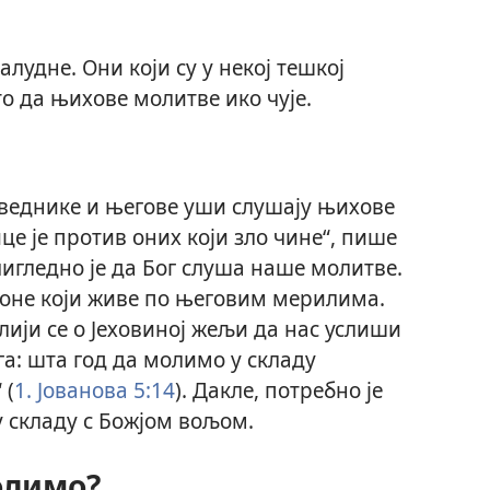
лудне. Они који су у некој тешкој
то да њихове молитве ико чује.
раведнике и његове уши слушају њихове
це је против оних који зло чине“, пише
чигледно је да Бог слуша наше молитве.
оне који живе по његовим мерилима.
лији се о Јеховиној жељи да нас услиши
га: шта год да молимо у складу
 (
1. Јованова 5:14
). Дакле, потребно је
у складу с Божјом вољом.
олимо?