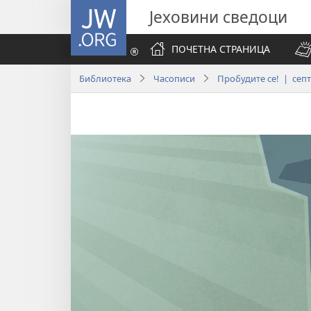
JW.ORG
Јеховини сведоци
ПОЧЕТНА СТРАНИЦА
Библиотека
Часописи
Пробудите се! | септ