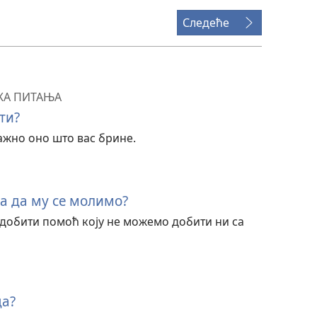
Следеће
КА ПИТАЊА
ти?
важно оно што вас брине.
а да му се молимо?
добити помоћ коју не можемо добити ни са
да?