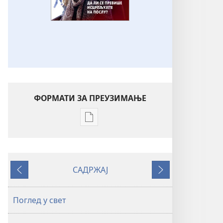
ФОРМАТИ ЗА ПРЕУЗИМАЊЕ
Формати
за
преузимање
електронских
САДРЖАЈ
публикација
Претходно
Следеће
ПРОБУДИТЕ
СЕ!
Поглед у свет
Да
ли