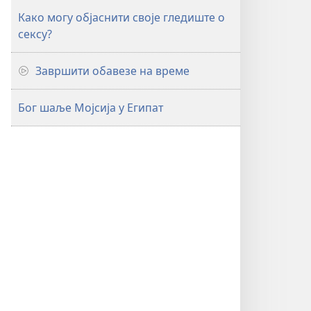
Како могу објаснити своје гледиште о
сексу?
Завршити обавезе на време
Бог шаље Мојсија у Египат