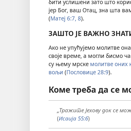
бити услишени зато што корис
јер Бог, ваш Отац, зна шта ва
(
Матеј 6:7, 8
).
ЗАШТО ЈЕ ВАЖНО ЗНАТ
Ако не упућујемо молитве она
своје време, а могли бисмо ч
су њему мрске
молитве оних к
вољи
(
Пословице 28:9
).
Коме треба да се 
„Тражите Јехову док се може
(
Исаија 55:6
)