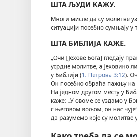
ШТА ЉУДИ КАЖУ.
Многи мисле да су молитве уза
ситуацији посебно сумњају у 
ШТА БИБЛИЈА КАЖЕ.
„Очи [Јехове Бога] гледају п
усрдне молитве, а Јеховино ли
у Библији (
1. Петрова 3:12
). О
Он посебно обраћа пажњу на 
На једном другом месту у Биб
каже: „У овоме се уздамо у Бо
с његовом вољом, он нас чује“
да разумемо које су молитве 
Како треба да се м