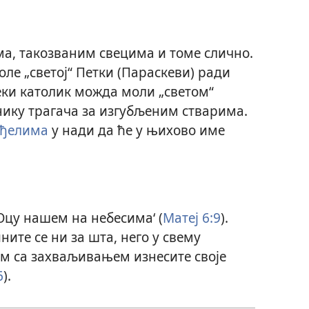
ма, такозваним свецима и томе слично.
ле „светој“ Петки (Параскеви) ради
еки католик можда моли „светом“
ику трагача за изгубљеним стварима.
нђелима
у нади да ће у њихово име
’Оцу нашем на небесима‘ (
Матеј 6:9
).
ните се ни за шта, него у свему
 са захваљивањем изнесите своје
6
).