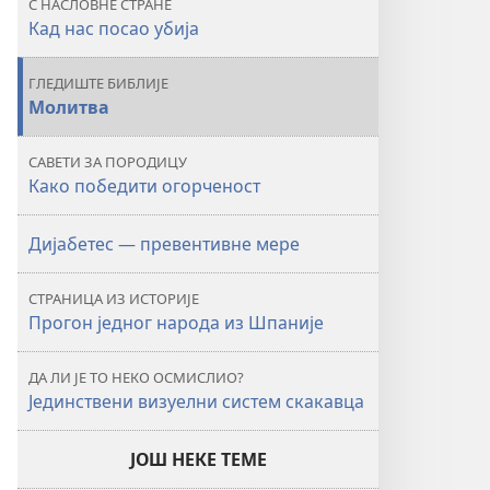
С НАСЛОВНЕ СТРАНЕ
се
Кад нас посао убија
превише
исцрпљујете
ГЛЕДИШТЕ БИБЛИЈЕ
на
Молитва
послу?
САВЕТИ ЗА ПОРОДИЦУ
Како победити огорченост
Дијабетес — превентивне мере
СТРАНИЦА ИЗ ИСТОРИЈЕ
Прогон једног народа из Шпаније
ДА ЛИ ЈЕ ТО НЕКО ОСМИСЛИО?
Јединствени визуелни систем скакавца
ЈОШ НЕКЕ ТЕМЕ