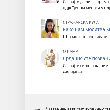
Сазнајте да ли се прем
одређеном месту и у од
СТРАЖАРСКА КУЛА
Како нам молитва 
Шта можете очекивати а
О НАМА
Срдачно сте позван
Сазнајте више о нашим 
састајања.
®
JW.ORG
/ ЗВАНИЧНИ ВЕБ-САЈТ ЈЕХОВИНИХ С