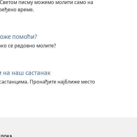
а Светом писму можемо молити само на
ређено време.
може помоћи?
ко се редовно молите?
и на наш састанак
састанцима. Пронађите најближе место
ВЕДОКА