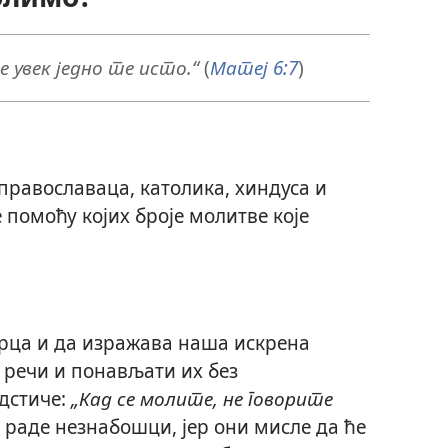
е увек једно те исто.“
(
Матеј 6:7
)
православаца, католика, хиндуса и
помоћу којих броје молитве које
срца и да изражава наша искрена
 речи и понављати их без
дстиче:
„Кад се молите, не говорите
 раде незнабошци, јер они мисле да ће