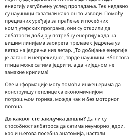
енергију изгубљену услед пропадања. Тек недавно
су научници схватили како он то изводи. Помоћу
прецизних уређаја за праћење и посебних
компјутерских програма, они су открили да
албатроси добијају потребну енергију када на
вишим линијама заокрета прелазе с једрења уз
ветар на једрење низ ветар. „То добијање енергије
је лагано и непрекидно“, тврде научници. Због тога
птица може сатима једрити, а да ниједном не
замахне крилима!
Ове информације могу помоћи инжењерима да
конструишу летелице са економичнијом
потрошњом горива, можда чак и без моторног
погона.
До каквог сте закључка дошли?
Да ли су
способност албатроса да сатима неуморно једри,
као и његова посебна анатомија, настали