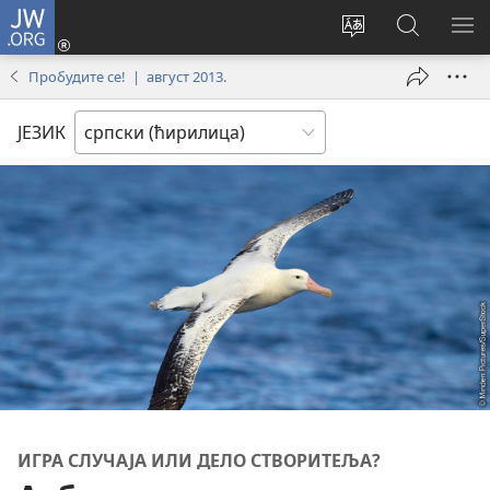
JW.ORG
Пријава
(отвара
Промени
Претрага
ПР
нови
језик
сајта
МЕ
Пробудите се! | август 2013.
прозор)
сајта
JW.ORG
ЈЕЗИК
ИГРА СЛУЧАЈА ИЛИ ДЕЛО СТВОРИТЕЉА?