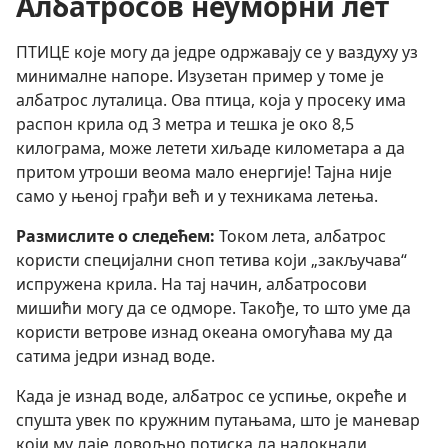
Албатросов неуморни лет
ПТИЦЕ које могу да једре одржавају се у ваздуху уз
минималне напоре. Изузетан пример у томе је
албатрос луталица. Ова птица, која у просеку има
распон крила од 3 метра и тешка је око 8,5
килограма, може летети хиљаде километара а да
притом утроши веома мало енергије! Тајна није
само у њеној грађи већ и у техникама летења.
Размислите о следећем:
Током лета, албатрос
користи специјални сноп тетива који „закључава“
испружена крила. На тај начин, албатросови
мишићи могу да се одморе. Такође, то што уме да
користи ветрове изнад океана омогућава му да
сатима једри изнад воде.
Када је изнад воде, албатрос се успиње, окреће и
спушта увек по кружним путањама, што је маневар
који му даје довољно потиска да надокнади