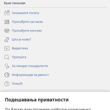
Брзи линкови
Затражите посету
Пронађите састанак
(отвара
нови
Пронађите конгрес
(отвара
прозор)
нови
Шта је ново?
прозор)
Видеотека
Претрага
За лекаре специјалисте
Информације за јавност
Помоћ
Прилози
(отвара
Подешавања приватности
нови
прозор)
Да бисмо вам пружили најбоље корисничко
ОНЛАЈН БИБЛИОТЕКА Watchtower