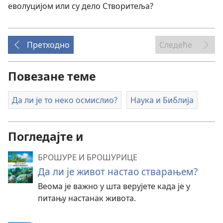
еволуцијом или су дело Створитеља?
Претходно
Следеће
Повезане теме
Да ли је то неко осмислио?
Наука и Библија
Погледајте и
БРОШУРЕ И БРОШУРИЦЕ
Да ли је живот настао стварањем?
Веома је важно у шта верујете када је у
питању настанак живота.