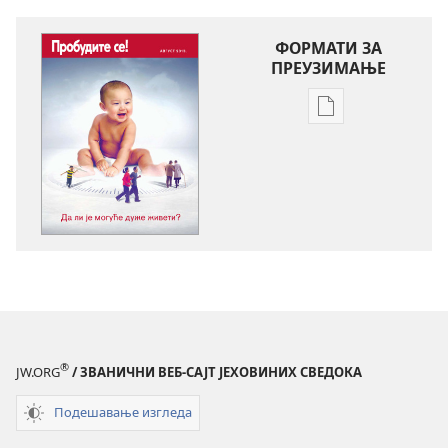
ФОРМАТИ ЗА
ПРЕУЗИМАЊЕ
Формати
за
преузимање
електронских
публикација
ПРОБУДИТЕ
СЕ!
Да
ли
је
могуће
®
JW.ORG
/ ЗВАНИЧНИ ВЕБ-САЈТ ЈЕХОВИНИХ СВЕДОКА
дуже
живети?
Подешавање изгледа