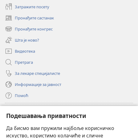
Затражите посету
Пронађите састанак
(отвара
нови
Пронађите конгрес
(отвара
прозор)
нови
Шта је ново?
прозор)
Видеотека
Претрага
За лекаре специјалисте
Информације за јавност
Помоћ
Прилози
(отвара
Подешавања приватности
нови
прозор)
Да бисмо вам пружили најбоље корисничко
ОНЛАЈН БИБЛИОТЕКА Watchtower
(отвара
искуство, користимо колачиће и сличне
нови