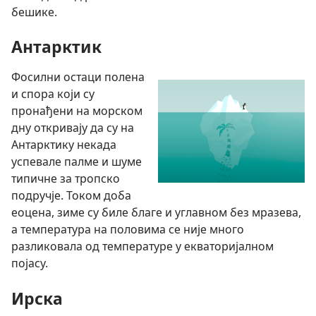
бешике.
Антарктик
Фосилни остаци полена
и спора који су
пронађени на морском
дну откривају да су на
Антарктику некада
успевале палме и шуме
типичне за тропско
подручје. Током доба
еоцена, зиме су биле благе и углавном без мразева,
а температура на половима се није много
разликовала од температуре у екваторијалном
појасу.
Ирска