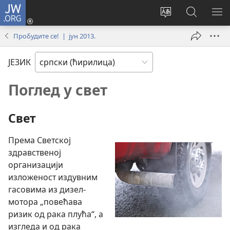
JW.ORG
Пријава
(отвара
Промени
Претрага
ПР
нови
језик
сајта
МЕ
Пробудите се! | јун 2013.
прозор)
сајта
JW.ORG
ЈЕЗИК
Поглед у свет
Свет
Према Светској
здравственој
организацији
изложеност издувним
гасовима из дизел-
мотора „повећава
ризик од рака плућа“, а
изгледа и од рака