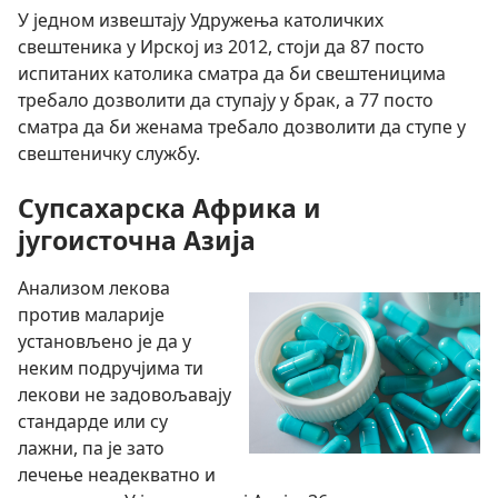
У једном извештају Удружења католичких
свештеника у Ирској из 2012, стоји да 87 посто
испитаних католика сматра да би свештеницима
требало дозволити да ступају у брак, а 77 посто
сматра да би женама требало дозволити да ступе у
свештеничку службу.
Супсахарска Африка и
југоисточна Азија
Анализом лекова
против маларије
установљено је да у
неким подручјима ти
лекови не задовољавају
стандарде или су
лажни, па је зато
лечење неадекватно и