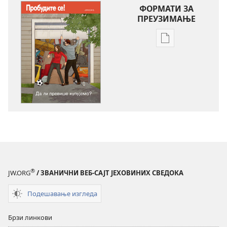
ФОРМАТИ ЗА
ПРЕУЗИМАЊЕ
Формати
за
преузимање
електронских
публикација
ПРОБУДИТЕ
СЕ!
Да
ли
превише
купујемо?
®
JW.ORG
/ ЗВАНИЧНИ ВЕБ-САЈТ ЈЕХОВИНИХ СВЕДОКА
Подешавање изгледа
Брзи линкови