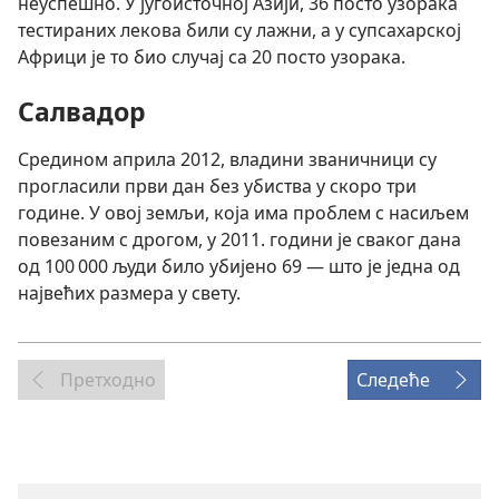
неуспешно. У југоисточној Азији, 36 посто узорака
тестираних лекова били су лажни, а у супсахарској
Африци је то био случај са 20 посто узорака.
Салвадор
Средином априла 2012, владини званичници су
прогласили први дан без убиства у скоро три
године. У овој земљи, која има проблем с насиљем
повезаним с дрогом, у 2011. години је сваког дана
од 100 000 људи било убијено 69 — што је једна од
највећих размера у свету.
Претходно
Следеће