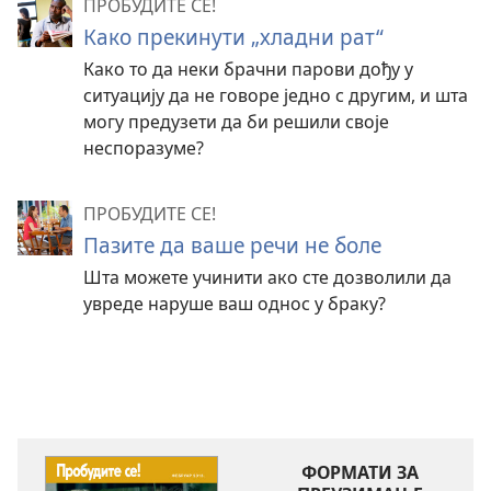
ПРОБУДИТЕ СЕ!
Како прекинути „хладни рат“
Како то да неки брачни парови дођу у
ситуацију да не говоре једно с другим, и шта
могу предузети да би решили своје
неспоразуме?
ПРОБУДИТЕ СЕ!
Пазите да ваше речи не боле
Шта можете учинити ако сте дозволили да
увреде наруше ваш однос у браку?
ФОРМАТИ ЗА