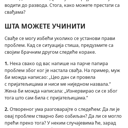
водити до развода. Стога, како можете престати са
свађама?
ШТА МОЖЕТЕ УЧИНИТИ
Свађе се могу избећи уколико се установи прави
проблем. Кад се ситуација стиша, предузмите са
својим брачним другом следеће кораке.
1.
Нека свако од вас напише на парче папира
проблем због ког је настала свађа. На пример, муж
би можда написао: „Цео дан си провела
с пријатељицама и ниси ме ниједном назвала.“
Жена би можда написала: „Изнервирао си се због
тога што сам била с пријатељицама.“
2.
Отвореног ума разговарајте о следећем: Да ли је
овај проблем стварно био озбиљан? Да ли се могло
прећи преко тога? У неким случајевима ће, зарад