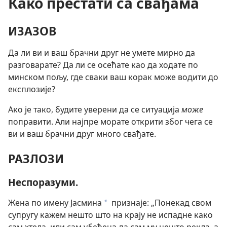
Како престати са свађама
ИЗАЗОВ
Да ли ви и ваш брачни друг не умете мирно да
разговарате? Да ли се осећате као да ходате по
минском пољу, где сваки ваш корак може водити до
експлозије?
Ако је тако, будите уверени да се ситуација
може
поправити. Али најпре морате открити због чега се
ви и ваш брачни друг много свађате.
РАЗЛОЗИ
Неспоразуми.
Жена по имену Јасмина
признаје: „Понекад свом
*
супругу кажем нешто што на крају не испадне како
сам хтела, или сам убеђена да сам му нешто рекла, а