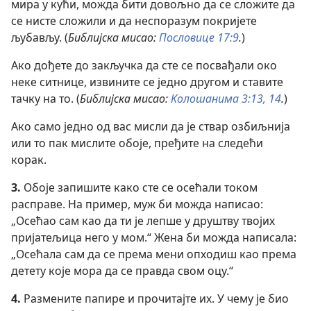
мира у кући, можда бити довољно да се сложите да
се нисте сложили и да неспоразум покријете
љубављу. (
Библијска мисао:
Пословице 17:9
.
)
Ако дођете до закључка да сте се посвађали око
неке ситнице, извините се једно другом и ставите
тачку на то. (
Библијска мисао:
Колошанима 3:13, 14
.
)
Ако само једно од вас мисли да је ствар озбиљнија
или то пак мислите обоје, пређите на следећи
корак.
3.
Обоје запишите како сте се осећали током
расправе. На пример, муж би можда написао:
„Осећао сам као да ти је лепше у друштву твојих
пријатељица него у мом.“ Жена би можда написала:
„Осећала сам да се према мени опходиш као према
детету које мора да се правда свом оцу.“
4.
Размените папире и прочитајте их. У чему је био