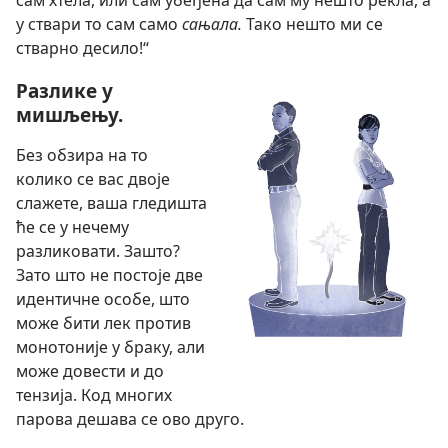
у ствари то сам само
сањала.
Тако нешто ми се
стварно десило!“
Разлике у
мишљењу.
Без обзира на то
колико се вас двоје
слажете, ваша гледишта
ће се у нечему
разликовати. Зашто?
Зато што не постоје две
идентичне особе, што
може бити лек против
монотоније у браку, али
може довести и до
тензија. Код многих
парова дешава се ово друго.