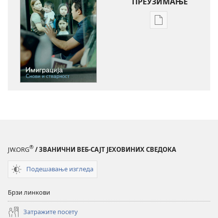
ПРЕУЗИМАЊЕ
Формати
за
преузимање
електронских
публикација
ПРОБУДИТЕ
СЕ!
Имиграција
—
снови
и
®
JW.ORG
/ ЗВАНИЧНИ ВЕБ-САЈТ ЈЕХОВИНИХ СВЕДОКА
стварност
Подешавање изгледа
Брзи линкови
Затражите посету