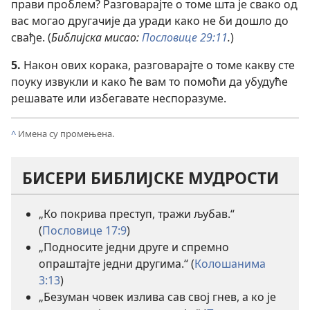
прави проблем? Разговарајте о томе шта је свако од
вас могао другачије да уради како не би дошло до
свађе. (
Библијска мисао:
Пословице 29:11
.
)
5.
Након ових корака, разговарајте о томе какву сте
поуку извукли и како ће вам то помоћи да убудуће
решавате или избегавате неспоразуме.
^
Имена су промењена.
БИСЕРИ БИБЛИЈСКЕ МУДРОСТИ
„Ко покрива преступ, тражи љубав.“
(
Пословице 17:9
)
„Подносите једни друге и спремно
опраштајте једни другима.“ (
Колошанима
3:13
)
„Безуман човек излива сав свој гнев, а ко је