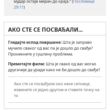
мудар остаје миран до краја.“ (
Пословице
29:11
)
АКО СТЕ СЕ ПОСВАЂАЛИ...
Гледајте испод површине:
Шта је заправо
мучило сваког од вас па је дошло до свађе?
Проникните у суштину проблема.
Премотајте филм:
Шта је свако од вас могао
другачије да уради како не би дошло до свађе?
Ако сте се посвађали око неке ситнице,
извините се једно другом и ставите тачку на
то