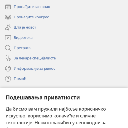
Пронађите састанак
(отвара
нови
Пронађите конгрес
(отвара
прозор)
нови
Шта је ново?
прозор)
Видеотека
Претрага
За лекаре специјалисте
Информације за јавност
Помоћ
Прилози
(отвара
Подешавања приватности
нови
прозор)
Да бисмо вам пружили најбоље корисничко
ОНЛАЈН БИБЛИОТЕКА Watchtower
(отвара
искуство, користимо колачиће и сличне
нови
®
JW Hub
технологије. Неки колачићи су неопходни за
прозор)
(отвара