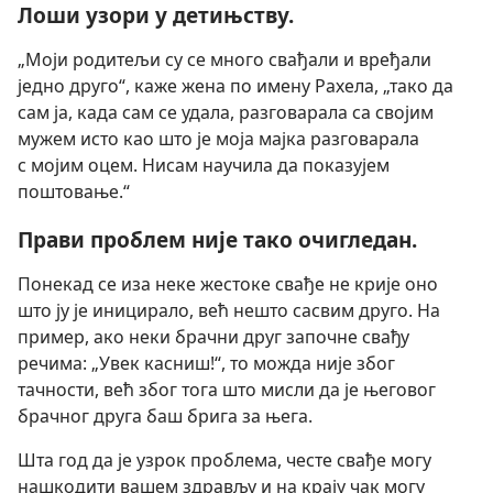
Лоши узори у детињству.
„Моји родитељи су се много свађали и вређали
једно друго“, каже жена по имену Рахела, „тако да
сам ја, када сам се удала, разговарала са својим
мужем исто као што је моја мајка разговарала
с мојим оцем. Нисам научила да показујем
поштовање.“
Прави проблем није тако очигледан.
Понекад се иза неке жестоке свађе не крије оно
што ју је иницирало, већ нешто сасвим друго. На
пример, ако неки брачни друг започне свађу
речима: „Увек касниш!“, то можда није због
тачности, већ због тога што мисли да је његовог
брачног друга баш брига за њега.
Шта год да је узрок проблема, честе свађе могу
нашкодити вашем здрављу и на крају чак могу