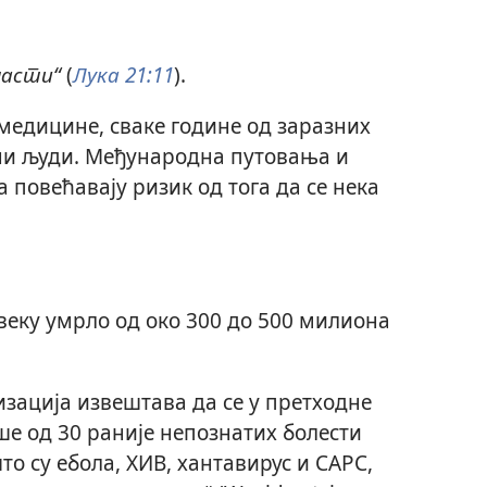
шасти“
(
Лука 21:11
).
медицине, сваке године од заразних
ни људи. Међународна путовања и
 повећавају ризик од тога да се нека
 веку умрло од око 300 до 500 милиона
зација извештава да се у претходне
ше од 30 раније непознатих болести
то су ебола, ХИВ, хантавирус и САРС,