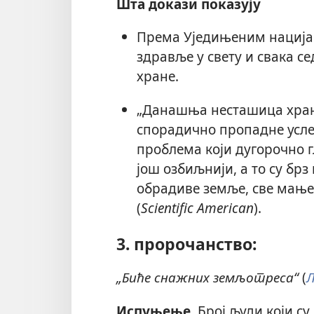
Шта докази показују
Према Уједињеним нацијам
здравље у свету и свака с
хране.
„Данашња несташица хране 
спорадично пропадне усле
проблема који дугорочно г
још озбиљнији, а то су бр
обрадиве земље, све мање 
(
Scientific American
).
3. пророчанство:
„Биће снажних земљотреса“
(
Л
Испуњење.
Број људи који с