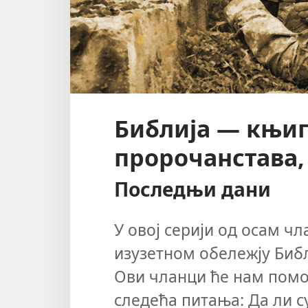
Библија — књиг
пророчанстава, 
Последњи дани
У овој серији од осам чл
изузетном обележју Биб
Ови чланци ће нам помо
следећа питања: Да ли с