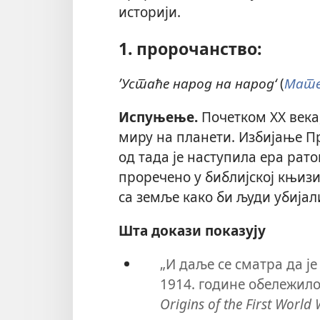
историји.
1. пророчанство:
’Устаће народ на народ‘
(
Матеј
Испуњење.
Почетком XX века
миру на планети. Избијање Пр
од тада је наступила ера рат
проречено у библијској књизи
са земље како би људи убијали
Шта докази показују
„И даље се сматра да је
1914. године обележило 
Origins of the First World 