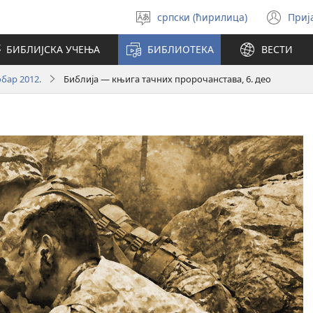
српски (ћирилица)
Приј
Изабери
(от
језик
но
БИБЛИЈСКА УЧЕЊА
БИБЛИОТЕКА
ВЕСТИ
про
бар 2012.
Библија — књига тачних пророчанстава, 6. део