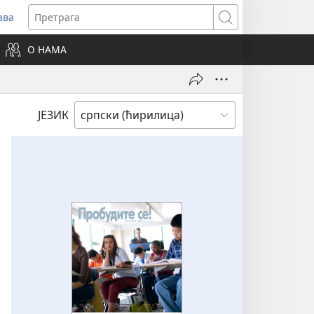
ава
вара
Претрага
ви
О НАМА
зор)
ЈЕЗИК