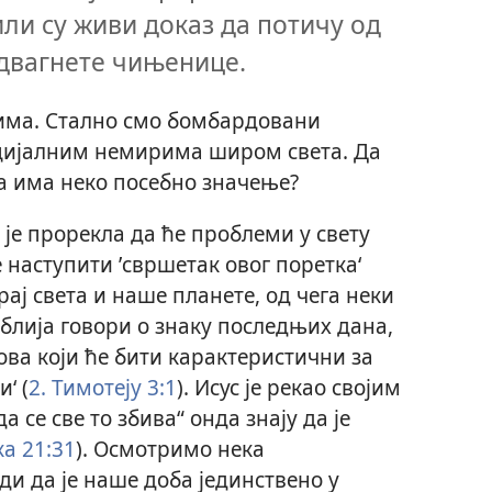
ли су живи доказ да потичу од
одвагнете чињенице.
ма. Стално смо бомбардовани
оцијалним немирима широм света. Да
а има неко посебно значење?
 је прорекла да ће проблеми у свету
 наступити ’свршетак овог поретка‘
крај света и наше планете, од чега неки
иблија говори о знаку последњих дана,
авова који ће бити карактеристични за
‘ (
2. Тимотеју 3:1
). Исус је рекао својим
 се све то збива“ онда знају да је
ка 21:31
). Осмотримо нека
ди да је наше доба јединствено у