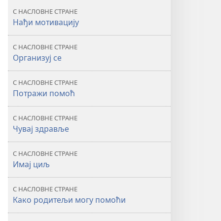
у
С НАСЛОВНЕ СТРАНЕ
школи
Нађи мотивацију
С НАСЛОВНЕ СТРАНЕ
Организуј се
С НАСЛОВНЕ СТРАНЕ
Потражи помоћ
С НАСЛОВНЕ СТРАНЕ
Чувај здравље
С НАСЛОВНЕ СТРАНЕ
Имај циљ
С НАСЛОВНЕ СТРАНЕ
Како родитељи могу помоћи