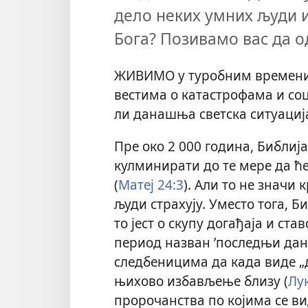
дело неких умних људи и
Бога? Позивамо вас да 
ЖИВИМО у туробним времени
вестима о катастрофама и с
ли данашња светска ситуациј
Пре око 2 000 година, Библија
кулминирати до те мере да ће
(
Матеј 24:3
). Али то не значи 
људи страхују. Уместо тога, Б
то јест о скупу догађаја и ст
период назван ’последњи дани
следбеницима да када виде „да
њихово избављење близу (
Лу
пророчанства по којима се ви