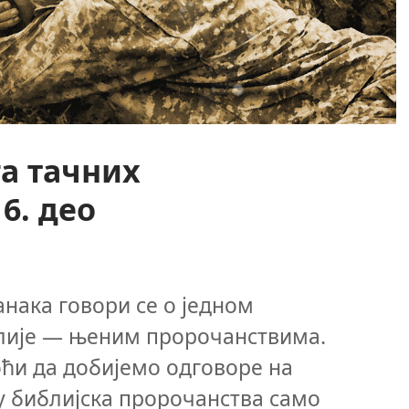
а тачних
6. део
анака говори се о једном
лије — њеним пророчанствима.
ћи да добијемо одговоре на
у библијска пророчанства само