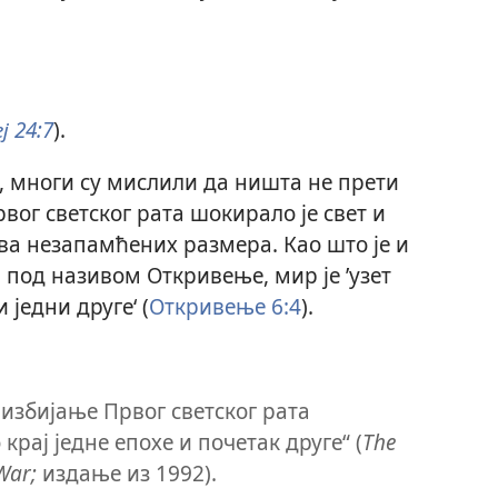
 24:7
).
, многи су мислили да ништа не прети
вог светског рата шокирало је свет и
ова незапамћених размера. Као што је и
 под називом Откривење, мир је ’узет
 једни друге‘ (
Откривење 6:4
).
 избијање Првог светског рата
крај једне епохе и почетак друге“ (
The
War;
издање из 1992).