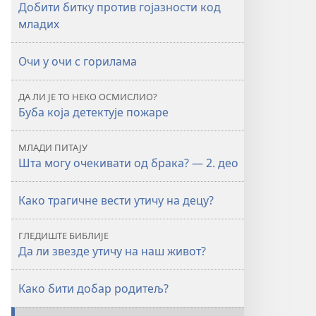
Добити битку против гојазности код
младих
Очи у очи с горилама
ДА ЛИ ЈЕ ТО НЕКО ОСМИСЛИО?
Буба која детектује пожаре
МЛАДИ ПИТАЈУ
Шта могу очекивати од брака? — 2. део
Како трагичне вести утичу на децу?
ГЛЕДИШТЕ БИБЛИЈЕ
Да ли звезде утичу на наш живот?
Како бити добар родитељ?