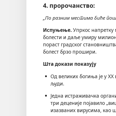
4. пророчанство:
„По разним местима биће по
Испуњење.
Упркос напретку 
болести и даље умиру милио
пораст градског становништва
болест брзо прошири.
Шта докази показују
Од великих богиња је у XX
људи.
Једна истраживачка органи
три деценије појавило „ви
изазваних вирусима, као ш