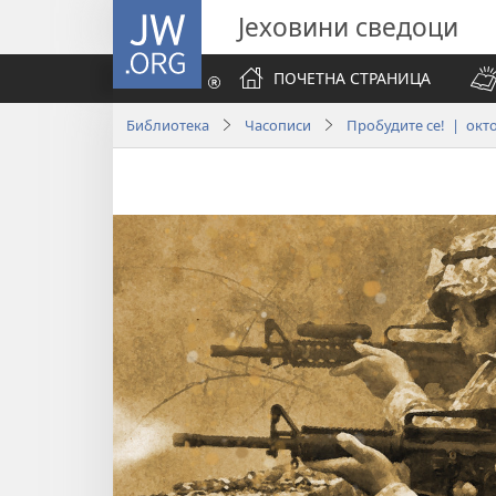
JW.ORG
Јеховини сведоци
ПОЧЕТНА СТРАНИЦА
Библиотека
Часописи
Пробудите се! | окто