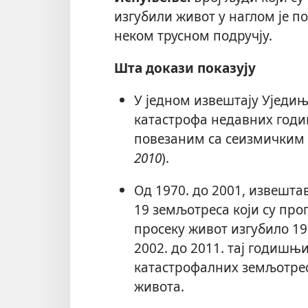
изгубили живот у наглом је п
неком трусном подручју.
Шта докази показују
У једном извештају Уједињ
катастрофа недавних годи
повезаним са сеизмичким
2010
).
Од 1970. до 2001, извешта
19 земљотреса који су пр
просеку живот изгубило 19
2002. до 2011. тај годишњи
катастрофалних земљотреса
живота.