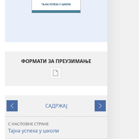
ФОРМАТИ ЗА ПРЕУЗИМАЊЕ
Формати
за
преузимање
електронских
САДРЖАЈ
публикација
Претходно
Следеће
ПРОБУДИТЕ
СЕ!
С НАСЛОВНЕ СТРАНЕ
Тајна
Тајна успеха у школи
успеха