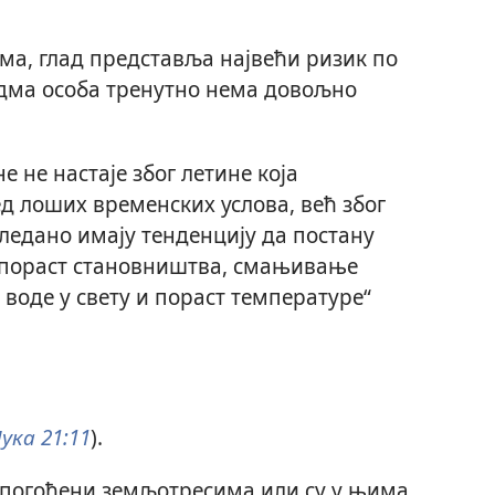
а, глад представља највећи ризик по
едма особа тренутно нема довољно
не настаје због летине која
д лоших временских услова, већ због
ледано имају тенденцију да постану
з пораст становништва, смањивање
воде у свету и пораст температуре“
ука 21:11
).
у погођени земљотресима или су у њима