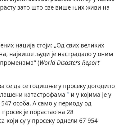
орасту зато што све више њих живи на
ених нација стоји: „Од свих великих
на, највише људи је настрадало у оним
 променама“ (
World Disasters Report
ва се да се годишње у просеку догодило
оглашени катастрофама
и у којима је у
*
 547 особа. А само у периоду од
 просек је порастао на 28
 који су у просеку однели 67 954