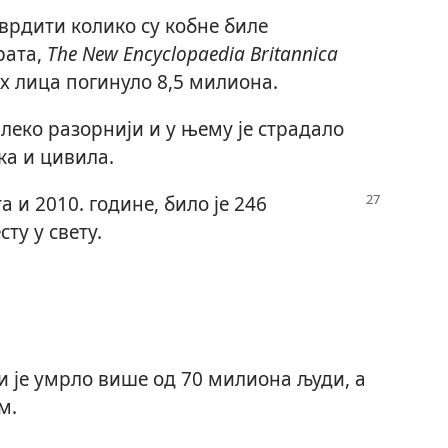
тврдити колико су кобне биле
рата,
The New Encyclopaedia Britannica
их лица погинуло 8,5 милиона.
алеко разорнији и у њему је страдало
ка и цивила.
а и 2010. године, било је 246
ту у свету.
ди је умрло више од 70 милиона људи, а
м.