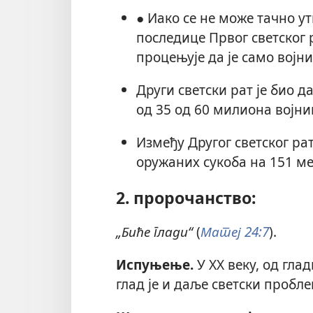
● Иако се не може тачно у
последице Првог светског 
процењује да је само војн
Други светски рат је био д
од 35 од 60 милиона војни
Између Другог светског рат
оружаних сукоба на 151 мес
2. пророчанство:
„Биће глади“
(
Матеј 24:7
).
Испуњење.
У XX веку, од гла
глад је и даље светски пробле