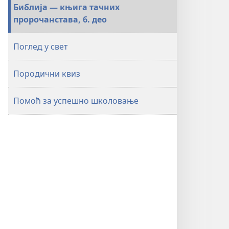
Библија — књига тачних
пророчанстава, 6. део
Поглед у свет
Породични квиз
Помоћ за успешно школовање