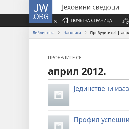
JW.ORG
Јеховини сведоци
ПОЧЕТНА СТРАНИЦА
Библиотека
Часописи
Пробудите се! | апри
ПРОБУДИТЕ СЕ!
април 2012.
Јединствени иза
Профил успешни