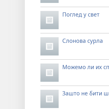
Поглед у свет
Слонова сурла
Можемо ли их с
Зашто не бити ш