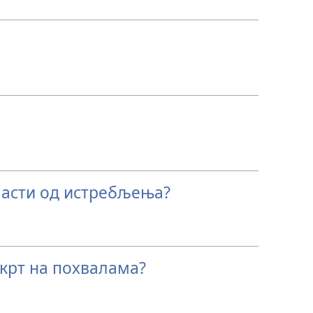
пасти од истребљења?
крт на похвалама?