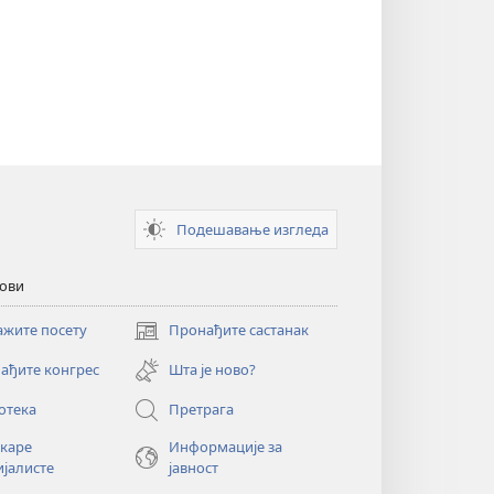
Подешавање изгледа
кови
ажите посету
Пронађите састанак
(отвара
нови
ађите конгрес
Шта је ново?
прозор)
отека
Претрага
екаре
Информације за
ијалисте
јавност