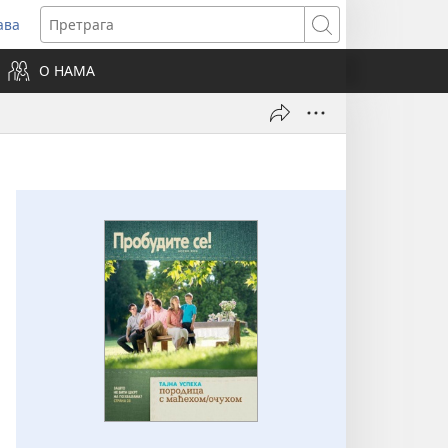
ава
вара
Претрага
ви
О НАМА
зор)