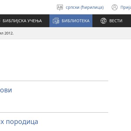
српски (ћирилица)
Приј
Изабери
(от
језик
но
БИБЛИЈСКА УЧЕЊА
БИБЛИОТЕКА
ВЕСТИ
про
л 2012.
зови
х породица