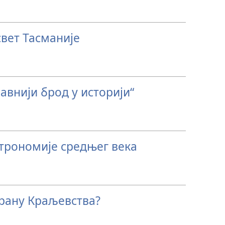
вет Тасманије
авнији брод у историји“
трономије средњег века
рану Краљевства?