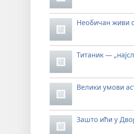
Необичан живи с
Титаник — „најсл
Велики умови ас
Зашто ићи у Дво