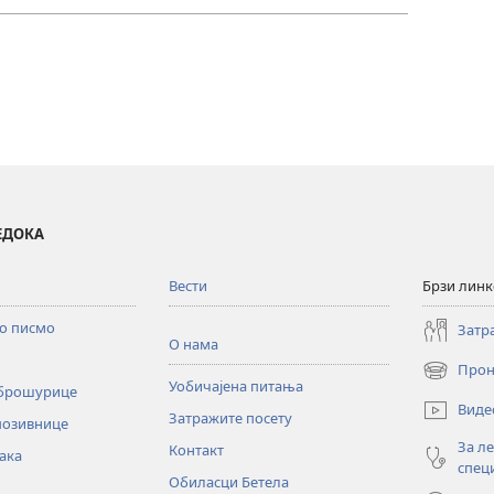
ВЕДОКА
Вести
Брзи лин
то писмо
Затр
О нама
Прон
(отвара
Уобичајена питања
 брошурице
нови
Виде
Затражите посету
прозор)
позивнице
За л
Контакт
ака
спец
Обиласци Бетела