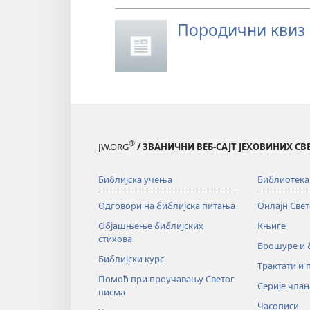
Породични квиз
®
JW.ORG
/ ЗВАНИЧНИ ВЕБ-САЈТ ЈЕХОВИНИХ С
Библијска учења
Библиотека
Одговори на библијска питања
Онлајн Све
Објашњење библијских
Књиге
стихова
Брошуре и
Библијски курс
Трактати и 
Помоћ при проучавању Светог
Серије члан
писма
Часописи