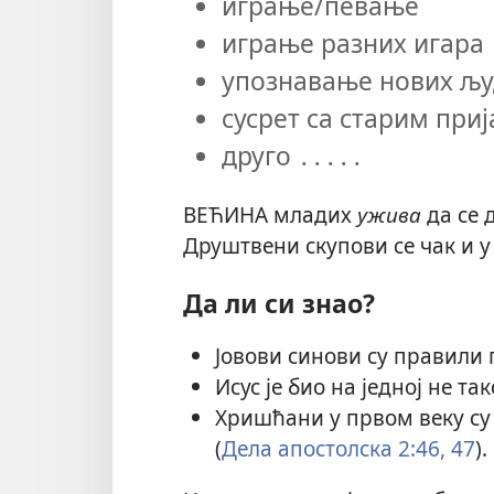
играње/певање
играње разних игара
упознавање нових љ
сусрет са старим при
друго ․․․․․
ВЕЋИНА младих
ужива
да се 
Друштвени скупови се чак и у
Да ли си знао?
Јовови синови су правили
Исус је био на једној не та
Хришћани у првом веку су 
(
Дела апостолска 2:46, 47
).