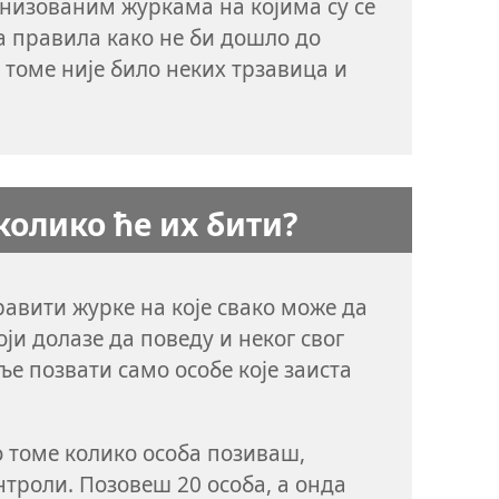
анизованим журкама на којима су се
 правила како не би дошло до
 томе није било неких трзавица и
 колико ће их бити?
авити журке на које свако може да
ји долазе да поведу и неког свог
ље позвати само особе које заиста
о томе колико особа позиваш,
троли. Позовеш 20 особа, а онда