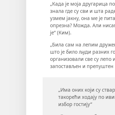
„Када је моја другарица п
знала где су сви и шта рад
узмем јакну, она ме је пит
опрезна? Можда. Али нисам 
је“ (Ким).
„Била сам на лепим дружењ
што је било људи разних го
организовали све су лепо 
запостављен и препуштен с
„Има оних који су ства
такорећи ходају по иви
избор гостију“