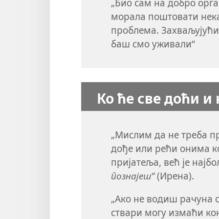
„Био сам на добро орг
морала поштовати нека
проблема. Захваљујући
баш смо уживали“
Ко ће све доћи и
„Мислим да не треба пр
дође или рећи онима ко
пријатеља, већ је најбо
познајеш“
(Ирена).
„Ако не водиш рачуна 
ствари могу измаћи кон