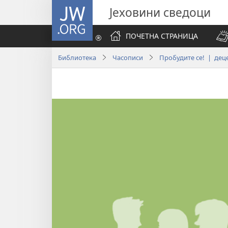
JW.ORG
Јеховини сведоци
ПОЧЕТНА СТРАНИЦА
Библиотека
Часописи
Пробудите се! | дец