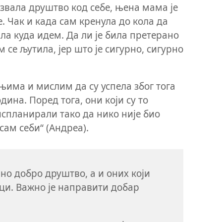
озвала друштво код себе, њена мама је
е. Чак и када сам кренула до кола да
ала куда идем. Да ли је била претерано
се љутила, јер што је сигурно, сигурно
има и мислим да су успела због тога
дина. Поред тога, они који су то
испланирали тако да нико није био
ам себи“ (Андреа).
рно добро друштво, а и оних који
ци. Важно је направити добар