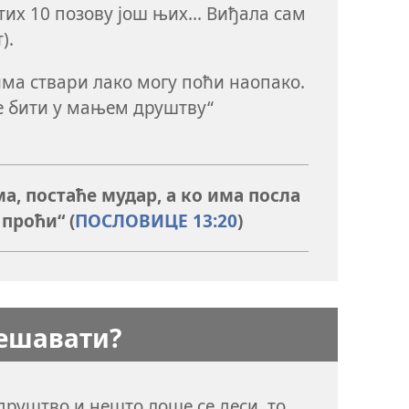
 тих 10 позову још њих... Виђала сам
).
а ствари лако могу поћи наопако.
е бити у мањем друштву“
а, постаће мудар, а ко има посла
проћи“ (
ПОСЛОВИЦЕ 13:20
)
дешавати?
 друштво и нешто лоше се деси, то