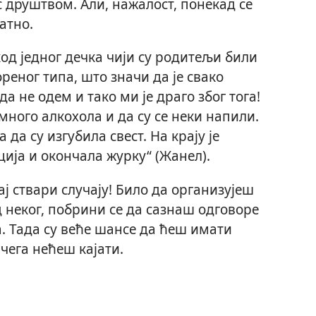
с друштвом. Али, нажалост, понекад се
јатно.
од једног дечка чији су родитељи били
ореног типа, што значи да је свако
а не одем и тако ми је драго због тога!
много алкохола и да су се неки напили.
 да су изгубила свест. На крају је
ција и окончала журку“ (Жанел).
ј ствари случају! Било да организујеш
д неког, побрини се да сазнаш одговоре
. Тада су веће шансе да ћеш имати
 чега нећеш кајати.