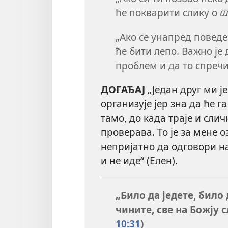
ће покварити слику о
т
„Ако се унапред повед
ће бити лепо. Важно је
проблем и да то спречи
ДОГАЂАЈ
„Један друг ми ј
организује јер зна да ће г
тамо, до када траје и слич
проверава. То је за мене 
непријатно да одговори н
и не иде“ (Елен).
„Било да једете, било
чините, све на Божју с
10:31
)