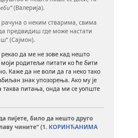
еби“
(Валерија).
е рачуна о неким стварима, свима
 да предвидиш где може настати
ш“ (Сајмон).
е рекао да ме не зове кад нешто
а моји родитељи питати ко ће бити
но. Каже да не воли да га неко тако
озбиљан знак упозорења. Ако му је
а таква питања, онда ми се уопште
 да пијете, било да нешто друго
лаву чините“ (
1. КОРИНЋАНИМА