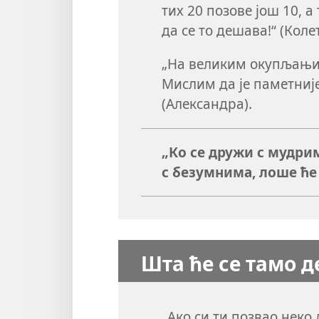
тих 20 позове још 10, а
да се то дешава!“ (Колет
„На великим окупљањим
Мислим да је паметниј
(Александра).
„
Ко
се дружи с мудрим
с безумнима, лоше ће 
Шта ће се тамо 
„Ако си ти позвао неко