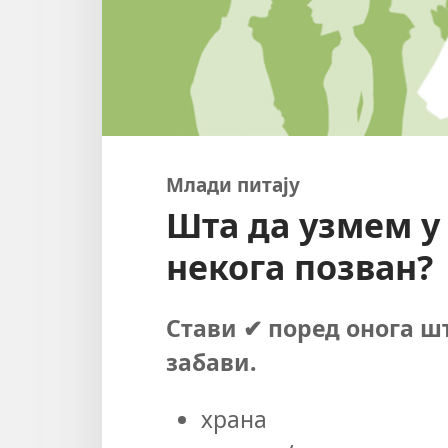
Млади питају
Шта да узмем у
некога позван?
Стави ✔ поред онога ш
забави.
храна