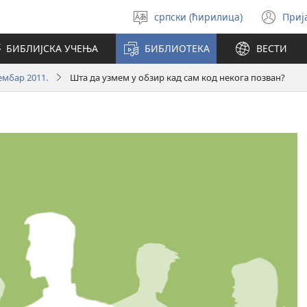
српски (ћирилица)
Приј
Изабери
(от
језик
но
БИБЛИЈСКА УЧЕЊА
БИБЛИОТЕКА
ВЕСТИ
про
ембар 2011.
Шта да узмем у обзир кад сам код некога позван?