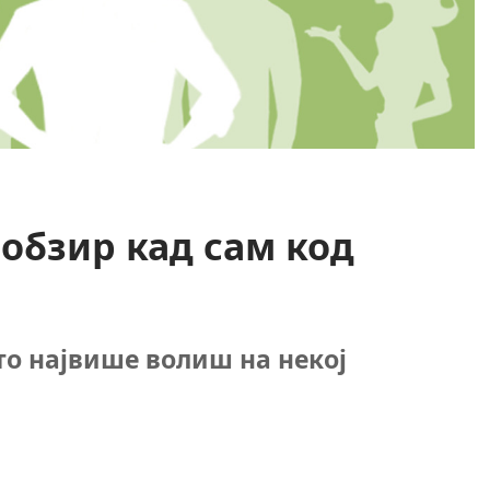
 обзир кад сам код
то највише волиш на некој