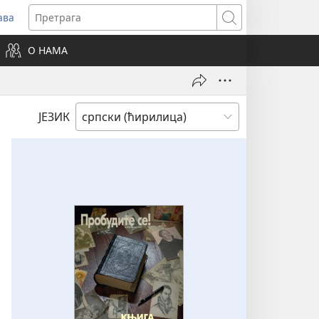
ава
вара
Претрага
ви
О НАМА
зор)
ЈЕЗИК