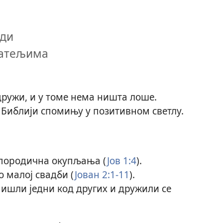
уди
јатељима
дружи, и у томе нема ништа лоше.
 Библији спомињу у позитивном светлу.
 породична окупљања (
Јов 1:4
).
ко малој свадби (
Јован 2:1-11
).
ишли једни код других и дружили се