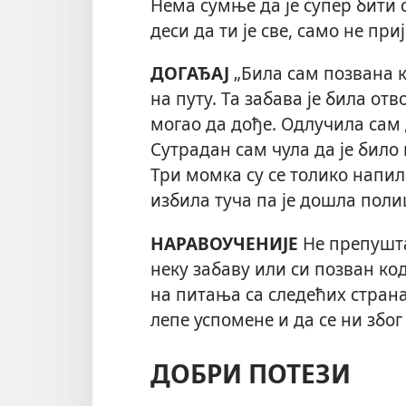
Нема сумње да је супер бити 
деси да ти је све, само не при
ДОГАЂАЈ
„Била сам позвана к
на путу. Та забава је била отв
могао да дође. Одлучила сам д
Сутрадан сам чула да је било 
Три момка су се толико напила
избила туча па је дошла поли
НАРАВОУЧЕНИЈЕ
Не препушта
неку забаву или си позван ко
на питања са следећих страна
лепе успомене и да се ни због
ДОБРИ ПОТЕЗИ