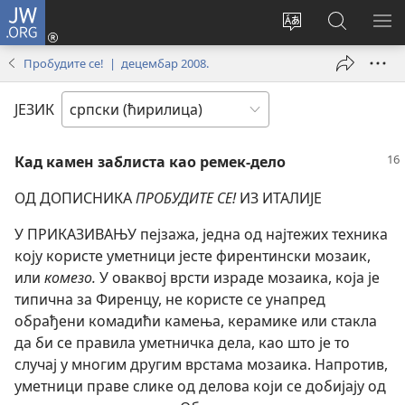
JW.ORG
Пријава
(отвара
Промени
Претрага
ПР
нови
језик
сајта
МЕ
Пробудите се! | децембар 2008.
прозор)
сајта
JW.ORG
ЈЕЗИК
Кад камен заблиста као ремек-дело
ОД ДОПИСНИКА
ПРОБУДИТЕ СЕ!
ИЗ ИТАЛИЈЕ
У ПРИКАЗИВАЊУ пејзажа, једна од најтежих техника
коју користе уметници јесте фирентински мозаик,
или
комезо.
У оваквој врсти израде мозаика, која је
типична за Фиренцу, не користе се унапред
обрађени комадићи камења, керамике или стакла
да би се правила уметничка дела, као што је то
случај у многим другим врстама мозаика. Напротив,
уметници праве слике од делова који се добијају од