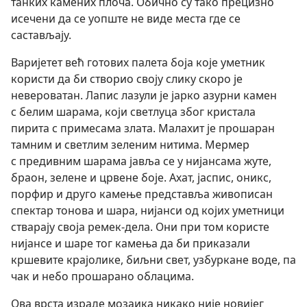
танких камених плоча. Обично су тако прецизно
исечени да се уопште не виде места где се
састављају.
Варијетет већ готових палета боја које уметник
користи да би створио своју слику скоро је
невероватан. Лапис лазули је јарко азурни камен
с белим шарама, који светлуца због кристала
пирита с примесама злата. Малахит је прошаран
тамним и светлим зеленим нитима. Мермер
с предивним шарама јавља се у нијансама жуте,
браон, зелене и црвене боје. Ахат, јаспис, оникс,
порфир и друго камење представља живописан
спектар тонова и шара, нијанси од којих уметници
стварају своја ремек-дела. Они при том користе
нијансе и шаре тог камења да би приказали
кршевите крајолике, биљни свет, узбуркане воде, па
чак и небо прошарано облацима.
Ова врста израде мозаика никако није новијег