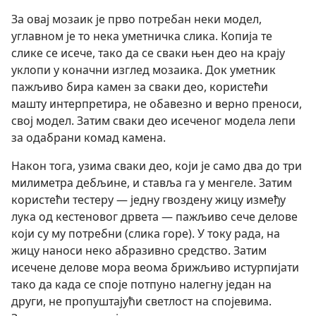
За овај мозаик је прво потребан неки модел,
углавном је то нека уметничка слика. Копија те
слике се исече, тако да се сваки њен део на крају
уклопи у коначни изглед мозаика. Док уметник
пажљиво бира камен за сваки део, користећи
машту интерпретира, не обавезно и верно преноси,
свој модел. Затим сваки део исеченог модела лепи
за одабрани комад камена.
Након тога, узима сваки део, који је само два до три
милиметра дебљине, и ставља га у менгеле. Затим
користећи тестеру — једну гвоздену жицу између
лука од кестеновог дрвета — пажљиво сече делове
који су му потребни (слика горе). У току рада, на
жицу наноси неко абразивно средство. Затим
исечене делове мора веома брижљиво истурпијати
тако да када се споје потпуно налегну један на
други, не пропуштајући светлост на спојевима.