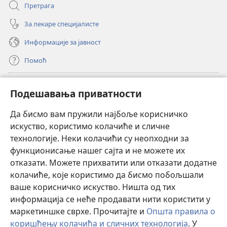
Претрага
За лекаре специјалисте
Информације за јавност
Помоћ
Прилози
(отвара
Подешавања приватности
нови
прозор)
Да бисмо вам пружили најбоље корисничко
ОНЛАЈН БИБЛИОТЕКА Watchtower
(отвара
искуство, користимо колачиће и сличне
нови
®
JW Hub
технологије. Неки колачићи су неопходни за
прозор)
(отвара
функционисање нашег сајта и не можете их
нови
®
JW Library
прозор)
отказати. Можете прихватити или отказати додатне
колачиће, које користимо да бисмо побољшали
®
Watchtower Library
ваше корисничко искуство. Ништа од тих
информација се неће продавати нити користити у
маркетиншке сврхе. Прочитајте и
Општа правила о
коришћењу колачића и сличних технологија
. У