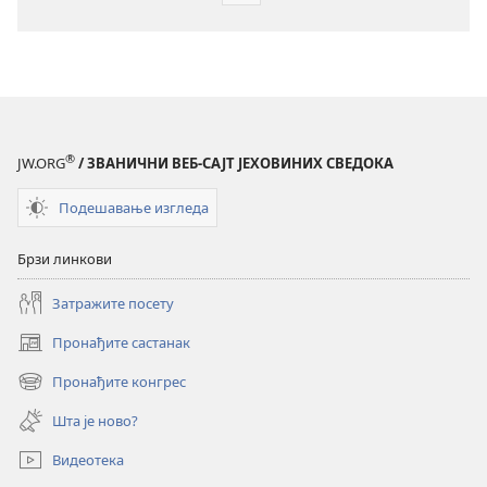
за
преузимање
електронских
публикација
ПРОБУДИТЕ
СЕ!
®
JW.ORG
/ ЗВАНИЧНИ ВЕБ-САЈТ ЈЕХОВИНИХ СВЕДОКА
децембар 2008.
Подешавање изгледа
Брзи линкови
Затражите посету
Пронађите састанак
(отвара
нови
Пронађите конгрес
(отвара
прозор)
нови
Шта је ново?
прозор)
Видеотека