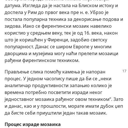
датума. Изгледа да је настала на Блиском истоку и
доспела у Рим до првог века пре н. е. Убрзо је
постала популарна техника за декорисање подова и
зидова. Иако се фирентински мозаик навелико
користио у средњем веку, тек је од 16. века, након
што је коришћен у Фиренци, задобио светску
популарност. Данас се широм Европе у многим
дворцима и музејима могу наћи прелепи мозаици
рађени фирентинском техником.
Прављење слика помоћу камења је напоран
процес. У једном часопису пише да би се „неки
аналитичар продуктивности запањио колико је
времена потребно посветити изради неког
једноставног мозаика рађеног овом техником“. Зато
и данас, као и у прошлости, морате имати дубок џеп
да бисте себи приуштили један такав мозаик.
Процес израде мозаика