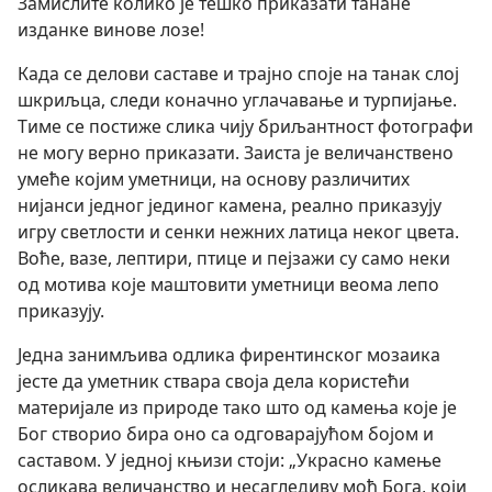
Замислите колико је тешко приказати танане
изданке винове лозе!
Када се делови саставе и трајно споје на танак слој
шкриљца, следи коначно углачавање и турпијање.
Тиме се постиже слика чију бриљантност фотографи
не могу верно приказати. Заиста је величанствено
умеће којим уметници, на основу различитих
нијанси једног јединог камена, реално приказују
игру светлости и сенки нежних латица неког цвета.
Воће, вазе, лептири, птице и пејзажи су само неки
од мотива које маштовити уметници веома лепо
приказују.
Једна занимљива одлика фирентинског мозаика
јесте да уметник ствара своја дела користећи
материјале из природе тако што од камења које је
Бог створио бира оно са одговарајућом бојом и
саставом. У једној књизи стоји: „Украсно камење
осликава величанство и несагледиву моћ Бога, који