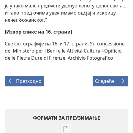
је у тако мале предмете уденуо лепоту целог света...
и тако пред очима увек имамо одсјај и искрицу
нечег божанског.“
[Извор слике на 16. страни]
Све фотографије на 16. и 17. страни: Su concessione
del Ministero per i Beni e le Attività Culturali-Opificio
delle Pietre Dure di Firenze, Archivio Fotografico
Претходно
Следеће
ФОРМАТИ ЗА ПРЕУЗИМАЊЕ
Формати