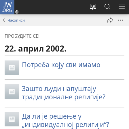
JW.ORG
Пријава
(отвара
Промени
Претрага
ПР
нови
језик
сајта
МЕ
Часописи
прозор)
сајта
JW.ORG
ПРОБУДИТЕ СЕ!
22. април 2002.
Потреба коју сви имамо
Зашто људи напуштају
традиционалне религије?
Да ли је решење у
„индивидуалној религији“?