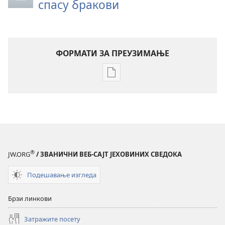
спасу бракови
ФОРМАТИ ЗА ПРЕУЗИМАЊЕ
Формати
за
преузимање
електронских
публикација
ПРОБУДИТЕ
СЕ!
®
JW.ORG
/ ЗВАНИЧНИ ВЕБ-САЈТ ЈЕХОВИНИХ СВЕДОКА
22. април
2002.
Подешавање изгледа
Брзи линкови
Затражите посету