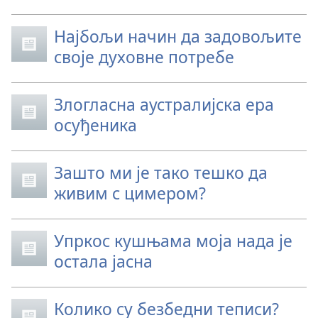
Најбољи начин да задовољите
своје духовне потребе
Злогласна аустралијска ера
осуђеника
Зашто ми је тако тешко да
живим с цимером?
Упркос кушњама моја нада је
остала јасна
Колико су безбедни теписи?