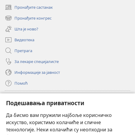
Пронађите састанак
(отвара
нови
Пронађите конгрес
(отвара
прозор)
нови
Шта је ново?
прозор)
Видеотека
Претрага
За лекаре специјалисте
Информације за јавност
Помоћ
Прилози
(отвара
Подешавања приватности
нови
прозор)
Да бисмо вам пружили најбоље корисничко
ОНЛАЈН БИБЛИОТЕКА Watchtower
(отвара
искуство, користимо колачиће и сличне
нови
®
JW Hub
технологије. Неки колачићи су неопходни за
прозор)
(отвара